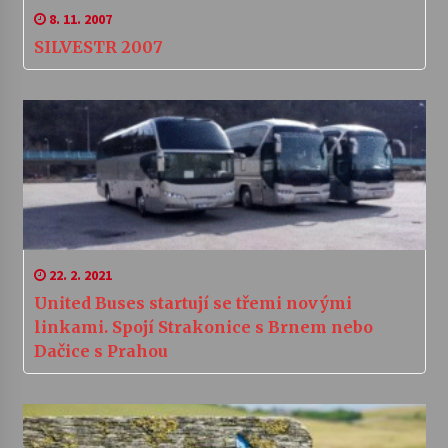
8. 11. 2007
SILVESTR 2007
22. 2. 2021
United Buses startují se třemi novými
linkami. Spojí Strakonice s Brnem nebo
Dačice s Prahou