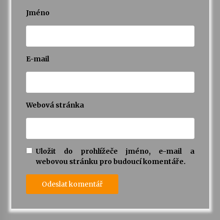
Jméno
Za kulturou kousek za Humpolec. V Želivě ožije
odkaz Josefa Čapka
13. 7. 2026
E-mail
Varhanní recitál Michala Novenka v Klášteře
Želiv
3. 7. 2026
Webová stránka
Uložit do prohlížeče jméno, e-mail a
webovou stránku pro budoucí komentáře.