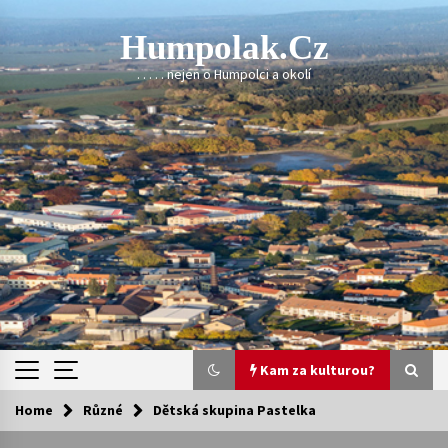
Skip
to
Humpolak.cz
content
. . . . . nejen o Humpolci a okolí
Kam za kulturou?
Home
Různé
Dětská skupina Pastelka
Kam za kulturou?