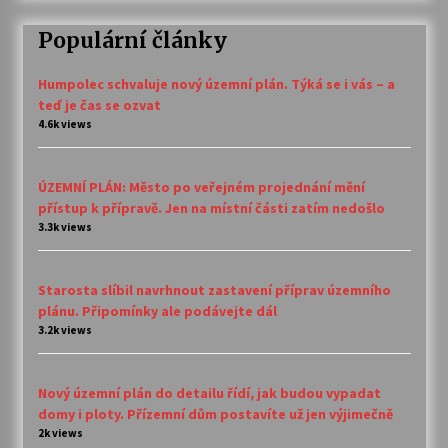
Populární články
Humpolec schvaluje nový územní plán. Týká se i vás – a
teď je čas se ozvat
4.6k views
ÚZEMNÍ PLÁN: Město po veřejném projednání mění
přístup k přípravě. Jen na místní části zatím nedošlo
3.3k views
Starosta slíbil navrhnout zastavení příprav územního
plánu. Připomínky ale podávejte dál
3.2k views
Nový územní plán do detailu řídí, jak budou vypadat
domy i ploty. Přízemní dům postavíte už jen výjimečně
2k views