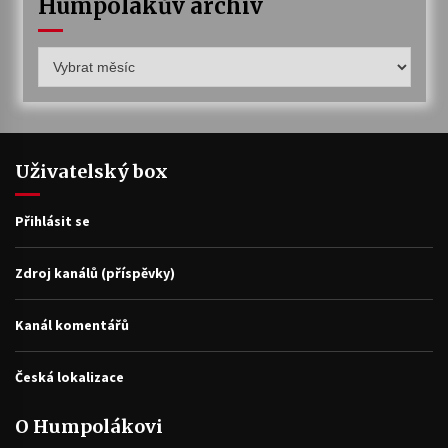
Humpolákův archiv
Humpolákův
archiv
Uživatelský box
Přihlásit se
Zdroj kanálů (příspěvky)
Kanál komentářů
Česká lokalizace
O Humpolákovi