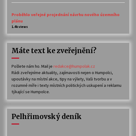
Proběhlo veřejné projednání návrhu nového územního
plánu
1.4k views
Máte text ke zveřejnění?
Pošlete nám ho. Mail je
redakce@humpolak.cz
Rádi zveřejníme aktuality, zajímavosti nejen o Humpolci,
upoutávky na místní akce, tipy na výlety, Vaši tvorbu a v
rozumné míře i texty místních politických uskupení a reklamu
týkající se Humpolce.
Pelhřimovský deník