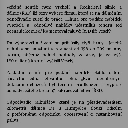
Veřejná soutěž nyní vrcholí a Ředitelství silnic a
Votavžatský ploty
dálnic (ŘSD) již brzy vybere firmu, která se na dálničním
23. 7. 2026
odpočívadle pustí do práce. „Lhůta pro podání nabídek
vypršela a jednotlivé nabídky účastníků tendru teď
posuzuje komise,“ komentoval mluvčí ŘSD Jiří Veselý.
Letní koncerty ve Stromovce: Rufus Miller
Do výběrového řízení se přihlásily čtyři firmy. „Jejichž
22. 7. 2026
nabídky se pohybují v rozmezí od 198 do 209 miliony
korun, přičemž odhad hodnoty zakázky je ve výši
180 milionů korun,“ vyčíslil Veselý.
Vysočinka
17. 7. 2026
Základní termín pro podání nabídek platilo datum
třicátého ledna letošního roku. „Kvůli dodatečným
dotazům uchazečů byl termín prodloužen a vypršel
Ozvěny prázdnin
osmadvacátého března,“ pokračoval mluvčí ŘSD.
14. 7. 2026
Odpočívadlo Mikulášov, které je na pětadevadesátém
kilometrů dálnice D1 u Humpolce slouží řidičům
k potřebnému odpočinku, občerstvení či natankování
Za kulturou kousek za Humpolec. V Želivě ožije
paliva.
odkaz Josefa Čapka
13. 7. 2026