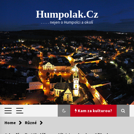
Skip
to
Humpolak.cz
content
. . . . . nejen o Humpolci a okolí
Kam za kulturou?
Home
Různé
Kam za kulturou?