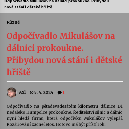
Odpočívadlo Mikulášov na dálnici prokoukne. Přibydou
nová stání i dětské hřiště
Letní koncerty ve Stromovce: Ars Camerata a
Sukuba Ensemble
4. 8. 2026
Různé
Odpočívadlo Mikulášov na
Vernisáž výstavy Josefíny Duškové: Stávám se
kapkou
dálnici prokoukne.
30. 7. 2026
Přibydou nová stání i dětské
Veselí muzikanti
30. 7. 2026
hřiště
Pozvánka na integrační festival Quijotova
Axl
5. 4. 2024
1
šedesátka: 28. 7.–1. 8. 2026
28. 7. 2026
Odpočívadlo na pětadevadesátém kilometru dálnice D1
nedaleko Humpolce prokoukne. Ředitelství silnic a dálnic
Letní koncerty ve Stromovce: Kolchoz a
nyní hledá firmu, která odpočívku Mikulášov vylepší.
Jenakaši
Rozšiřování začne letos. Hotovo má být příští rok.
28. 7. 2026