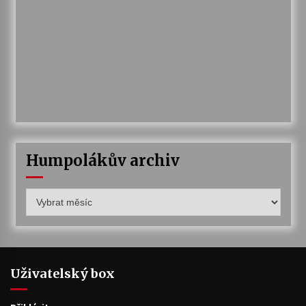
Humpolákův archiv
Humpolákův
archiv
Uživatelský box