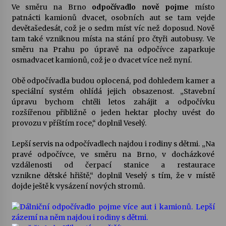
Ve směru na Brno
odpočívadlo nově pojme
místo
patnácti kamionů dvacet, osobních aut se tam vejde
Varhanní recitál Michala Novenka v Klášteře
devětašedesát, což je o sedm míst víc než doposud. Nově
Želiv
tam také vzniknou místa na stání pro čtyři autobusy. Ve
3. 7. 2026
směru na Prahu po úpravě na odpočívce zaparkuje
osmadvacet kamionů, což je o dvacet více než nyní.
Petr Adamec – Malovaný svět
Obě odpočívadla budou oplocená, pod dohledem kamer a
30. 6. 2026
speciální systém ohlídá jejich obsazenost. „Stavební
úpravu bychom chtěli letos zahájit a odpočívku
rozšířenou přibližně o jeden hektar plochy uvést do
provozu v příštím roce,“ doplnil Veselý.
Lepší servis na odpočívadlech najdou i rodiny s dětmi. „Na
pravé odpočívce, ve směru na Brno, v docház­kové
vzdálenosti od čerpací stanice a restaurace
vznikne dětské hřiště,“ doplnil Veselý s tím, že v místě
dojde ještě k vysázení nových stromů.