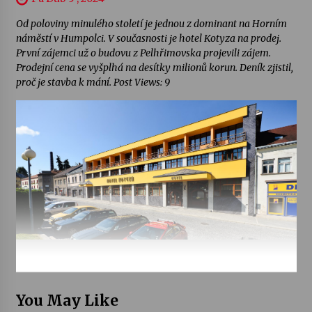
Od poloviny minulého století je jednou z dominant na Horním
náměstí v Humpolci. V současnosti je hotel Kotyza na prodej.
První zájemci už o budovu z Pelhřimovska projevili zájem.
Prodejní cena se vyšplhá na desítky milionů korun. Deník zjistil,
proč je stavba k mání. Post Views: 9
You May Like