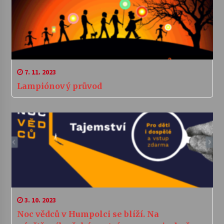
7. 11. 2023
Lampiónový průvod
3. 10. 2023
Noc vědců v Humpolci se blíží. Na