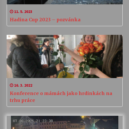
11. 5. 2023
Hadina Cup 2023 – pozvánka
16. 3. 2022
Konference o mámách jako hrdinkách na
trhu práce