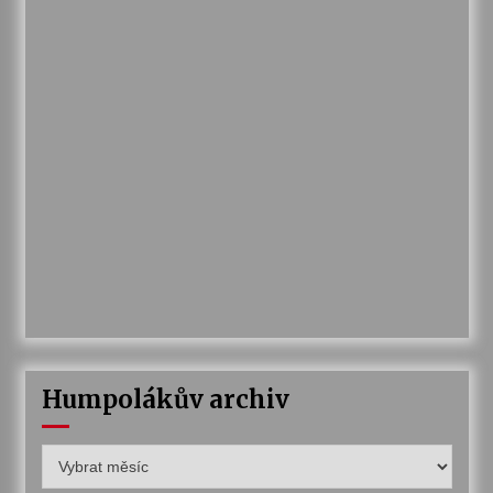
Humpolákův archiv
Humpolákův
archiv