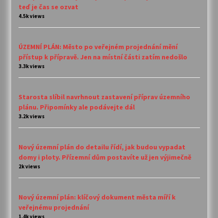
teď je čas se ozvat
4.5k views
ÚZEMNÍ PLÁN: Město po veřejném projednání mění
přístup k přípravě. Jen na místní části zatím nedošlo
3.3k views
Starosta slíbil navrhnout zastavení příprav územního
plánu. Připomínky ale podávejte dál
3.2k views
Nový územní plán do detailu řídí, jak budou vypadat
domy i ploty. Přízemní dům postavíte už jen výjimečně
2k views
Nový územní plán: klíčový dokument města míří k
veřejnému projednání
1.4k views