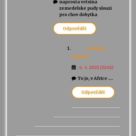
naprosta vetsina
zemedelske pudy slouzi
pro chov dobytka
Odpovědět
Anonym
napsal:
4. 3. 2021 (12:41)
To jo, v Africe ….
Odpovědět