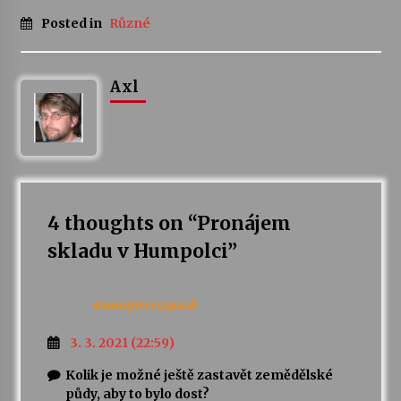
Posted in
Různé
Varhanní recitál Michala Novenka v Klášteře
Želiv
3. 7. 2026
Axl
Petr Adamec – Malovaný svět
30. 6. 2026
4 thoughts on “
Pronájem
skladu v Humpolci
”
Anonym
napsal:
3. 3. 2021 (22:59)
Kolik je možné ještě zastavět zemědělské
půdy, aby to bylo dost?