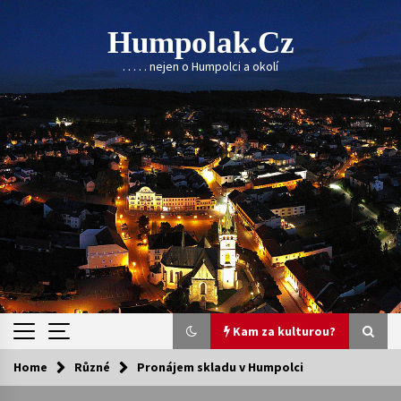
Skip
to
Humpolak.cz
content
. . . . . nejen o Humpolci a okolí
Kam za kulturou?
Home
Různé
Pronájem skladu v Humpolci
Kam za kulturou?