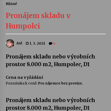
Různé
Letní koncerty ve Stromovce: Ars Camerata a
Sukuba Ensemble
Pronájem skladu v
4. 8. 2026
Humpolci
Vernisáž výstavy Josefíny Duškové: Stávám se
kapkou
30. 7. 2026
Axl
1. 3. 2021
4
Veselí muzikanti
Pronájem skladu nebo výrobních
30. 7. 2026
prostor 8.000 m2, Humpolec, D1
Pozvánka na integrační festival Quijotova
Cena na vyžádání
šedesátka: 28. 7.–1. 8. 2026
Poznámka k ceně:
Pro zájemce bez provize.
28. 7. 2026
Pronájem skladu nebo výrobních
Letní koncerty ve Stromovce: Kolchoz a
Jenakaši
prostor 8.000 m2, Humpolec, D1
28. 7. 2026