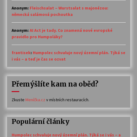
Anonym
:
Fleischsalat – Wurstsalat s majonézou:
německá salámová pochoutka
Anonym
:
AI Act je tady. Co znamená nové evropské
pravidlo pro Humpoláky?
frantisek
:
Humpolec schvaluje nový územní plán. Týká se
i vás – a teď je čas se ozvat
Přemýšlíte kam na oběd?
Zkuste
Meníčka.cz
v místních restauracích.
Populární články
Humpolec schvaluje nový územní plán. Týká se i vás – a