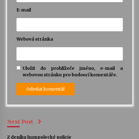
E-mail
Webová stránka
Uložit do prohlížeče jméno, e-mail a
webovou stránku pro budoucí komentáře.
Next Post
Z deníku humpolecké policie