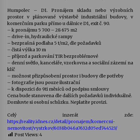
Humpolec – D1. Pronájem skladu nebo výrobních
Votavžatský ploty
prostor v plánované výstavbě industriální budovy, v
23. 7. 2026
komerčním parku přímo u dálnice D1, exit č. 90.
– k pronájmu 5 700 – 28 675 m2
– drive-in, hydraulické rampy
Letní koncerty ve Stromovce: Rufus Miller
– bezprašná podlaha 5 t/m2, dle požadavků
22. 7. 2026
– čistá výška 10 m
– příjezd a parkování TIR bezproblémové
– denní světlo, kanceláře, vzorkovna a sociální zázemí na
klíč
Vysočinka
– možnost přizpůsobení prostor i budovy dle potřeby
17. 7. 2026
– fotografie jsou pouze ilustrační
– k dispozici do 9ti měsíců od podpisu smlouvy
Cena bude stanovena dle dalších požadavků individuálně.
Ozvěny prázdnin
Domluvte si osobní schůzku. Neplatíte provizi.
14. 7. 2026
Celý inzerát zde:
https://reality.idnes.cz/detail/pronajem/komercni-
Za kulturou kousek za Humpolec. V Želivě ožije
nemovitost/vystrkov/6038b046a7632d05ed744523/
odkaz Josefa Čapka
Post Views:
4
13. 7. 2026