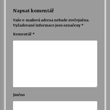
Napsat komentář
Vaše e-mailová adresa nebude zveřejněna.
Vyžadované informace jsou označeny
*
Komentář
*
Jméno