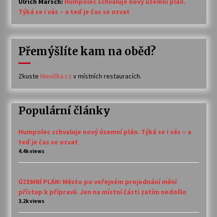
Ulrich Marsch
:
Humpolec schvaluje nový územní plán.
Týká se i vás – a teď je čas se ozvat
Přemýšlíte kam na oběd?
Zkuste
Meníčka.cz
v místních restauracích.
Populární články
Humpolec schvaluje nový územní plán. Týká se i vás – a
teď je čas se ozvat
4.4k views
ÚZEMNÍ PLÁN: Město po veřejném projednání mění
přístup k přípravě. Jen na místní části zatím nedošlo
3.2k views