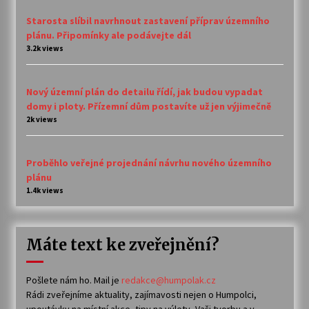
Starosta slíbil navrhnout zastavení příprav územního
plánu. Připomínky ale podávejte dál
3.2k views
Nový územní plán do detailu řídí, jak budou vypadat
domy i ploty. Přízemní dům postavíte už jen výjimečně
2k views
Proběhlo veřejné projednání návrhu nového územního
plánu
1.4k views
Máte text ke zveřejnění?
Pošlete nám ho. Mail je
redakce@humpolak.cz
Rádi zveřejníme aktuality, zajímavosti nejen o Humpolci,
upoutávky na místní akce, tipy na výlety, Vaši tvorbu a v