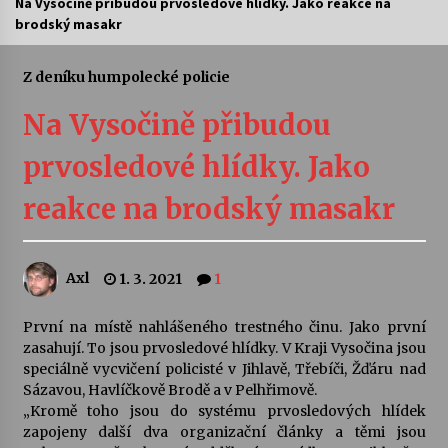
Na Vysočině přibudou prvosledové hlídky. Jako reakce na
brodský masakr
Letní koncerty ve Stromovce: Ars Camerata a
Sukuba Ensemble
4. 8. 2026
Z deníku humpolecké policie
Na Vysočině přibudou
Vernisáž výstavy Josefíny Duškové: Stávám se
kapkou
prvosledové hlídky. Jako
30. 7. 2026
reakce na brodský masakr
Veselí muzikanti
30. 7. 2026
Axl
1. 3. 2021
1
Pozvánka na integrační festival Quijotova
šedesátka: 28. 7.–1. 8. 2026
První na místě nahlášeného trestného činu. Jako první
28. 7. 2026
zasahují. To jsou prvosledové hlídky. V Kraji Vysočina jsou
speciálně vycvičení policisté v Jihlavě, Třebíči, Žďáru nad
Sázavou, Havlíčkově Brodě a v Pelhřimově.
Letní koncerty ve Stromovce: Kolchoz a
„Kromě toho jsou do systému prvosledových hlídek
Jenakaši
zapojeny další dva organizační články a těmi jsou
28. 7. 2026