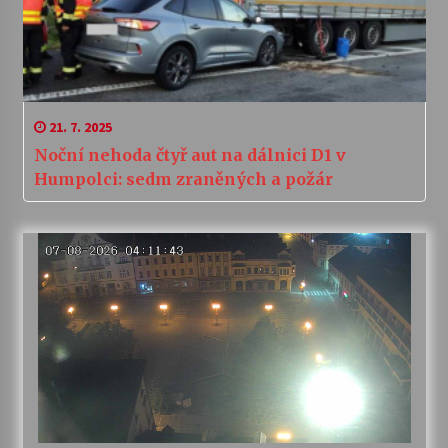
21. 7. 2025
Noční nehoda čtyř aut na dálnici D1 v
Humpolci: sedm zraněných a požár