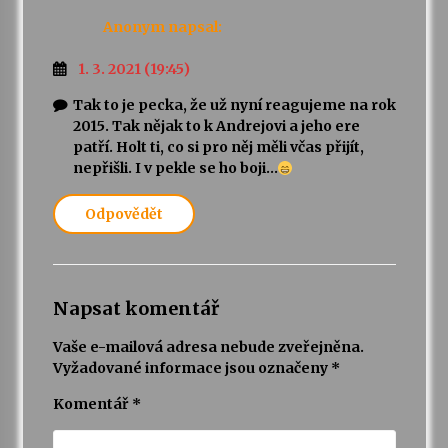
Anonym
napsal:
1. 3. 2021 (19:45)
Tak to je pecka, že už nyní reagujeme na rok
2015. Tak nějak to k Andrejovi a jeho ere
patří. Holt ti, co si pro něj měli včas přijít,
nepřišli. I v pekle se ho boji…
Odpovědět
Napsat komentář
Vaše e-mailová adresa nebude zveřejněna.
Vyžadované informace jsou označeny
*
Komentář
*