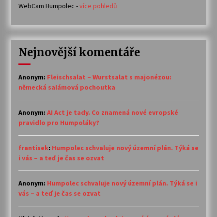
WebCam Humpolec -
více pohledů
Nejnovější komentáře
Anonym
:
Fleischsalat – Wurstsalat s majonézou:
německá salámová pochoutka
Anonym
:
AI Act je tady. Co znamená nové evropské
pravidlo pro Humpoláky?
frantisek
:
Humpolec schvaluje nový územní plán. Týká se
i vás – a teď je čas se ozvat
Anonym
:
Humpolec schvaluje nový územní plán. Týká se i
vás – a teď je čas se ozvat