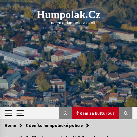
Skip
to
Humpolak.cz
content
. . . . . nejen o Humpolci a okolí
Kam za kulturou?
Home
Z deníku humpolecké policie
Kam za kulturou?