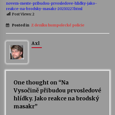
novem-meste-pribudou-prvosledove-hlidky-jako-
reakce-na-brodsky-masakr-20210227.html
Varhanní recitál Michala Novenka v Klášteře
Post Views:
2
Želiv
3. 7. 2026
Posted in
Z deníku humpolecké policie
Petr Adamec – Malovaný svět
30. 6. 2026
Axl
One thought on “
Na
Vysočině přibudou prvosledové
hlídky. Jako reakce na brodský
masakr
”