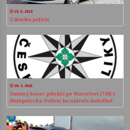
19. 5. 2010
Z deníku policie
20. 2. 2023
Smutný konec pátrání po Marcelovi (†18) z
Humpolecka: Policie ho nalezla mrtvého!