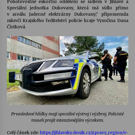
Pohotovostně eskortní oddělení se sídlem v Jihlavě a
Speciální jednotka Dukovany, která má sídlo přímo
Votavžatský ploty
v areálu Jaderné elektrárny Dukovany,“ připomenula
23. 7. 2026
mluvčí Krajského ředitelství policie kraje Vysočina Dana
Čírtková.
Letní koncerty ve Stromovce: Rufus Miller
22. 7. 2026
Vysočinka
17. 7. 2026
Ozvěny prázdnin
14. 7. 2026
Prvosledové hlídky mají speciální výstroj i výzbroj. Policisté
museli projít intenzivnějším výcvikem.
Za kulturou kousek za Humpolec. V Želivě ožije
odkaz Josefa Čapka
Celý čánek zde:
https://jihlavsky.denik.cz/zpravy_region/v-
13. 7. 2026