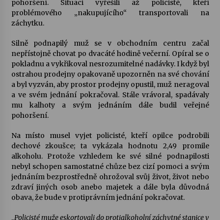
pohoršení. Situaci vyřešili až policisté, kteří
problémového „nakupujícího“ transportovali na
Votavžatský ploty
záchytku.
23. 7. 2026
Silně podnapilý muž se v obchodním centru začal
nepřístojně chovat po dvacáté hodině večerní. Opíral se o
pokladnu a vykřikoval nesrozumitelné nadávky. I když byl
Letní koncerty ve Stromovce: Rufus Miller
ostrahou prodejny opakovaně upozorněn na své chování
22. 7. 2026
a byl vyzván, aby prostor prodejny opustil, muž neragoval
a ve svém jednání pokračoval. Stále vrávoral, spadávaly
mu kalhoty a svým jednáním dále budil veřejné
Vysočinka
pohoršení.
17. 7. 2026
Na místo musel vyjet policisté, kteří opilce podrobili
dechové zkoušce; ta vykázala hodnotu 2,49 promile
Ozvěny prázdnin
alkoholu. Protože vzhledem ke své silné podnapilosti
14. 7. 2026
nebyl schopen samostatné chůze bez cizí pomoci a svým
jednáním bezprostředně ohrožoval svůj život, život nebo
zdraví jiných osob anebo majetek a dále byla důvodná
obava, že bude v protiprávním jednání pokračovat.
Za kulturou kousek za Humpolec. V Želivě ožije
odkaz Josefa Čapka
„Policisté muže eskortovali do protialkoholní záchytné stanice v
13. 7. 2026