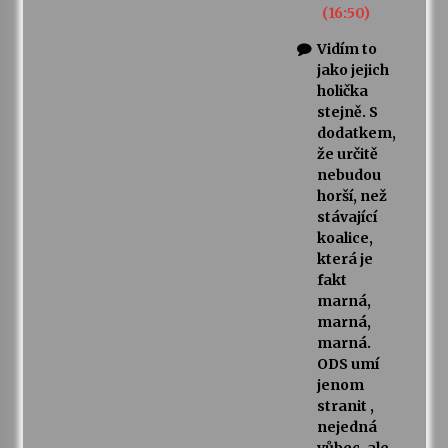
(16:50)
Vidím to
jako jejich
holička
stejně. S
dodatkem,
že určitě
nebudou
horší, než
stávající
koalice,
která je
fakt
marná,
marná,
marná.
ODS umí
jenom
stranit ,
nejedná