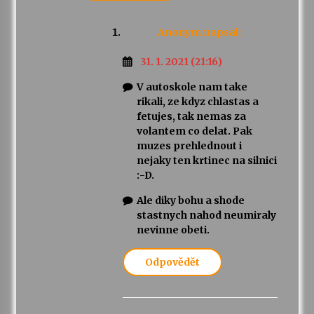
Anonym
napsal:
31. 1. 2021 (21:16)
V autoskole nam take
rikali, ze kdyz chlastas a
fetujes, tak nemas za
volantem co delat. Pak
muzes prehlednout i
nejaky ten krtinec na silnici
:-D.
Ale diky bohu a shode
stastnych nahod neumiraly
nevinne obeti.
Odpovědět