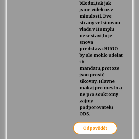
biledni,tak jak
jsme videli uz v
minulosti. Dve
strany vetsinovou
vladu v Humplu
nesestavi,to je
snova
predstava.HUGO
by ale mohlo udelat
i 6
mandatu,protoze
jsou prostě
sikovny. Hlavne
makaj pro mesto a
ne pro soukromy
zajmy
podporovatelu
ODS.
Odpovědět