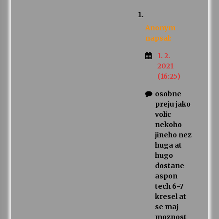
Anonym
napsal:
1. 2.
2021
(16:25)
osobne
preju jako
volic
nekoho
jineho nez
huga at
hugo
dostane
aspon
tech 6-7
kresel at
se maj
moznost