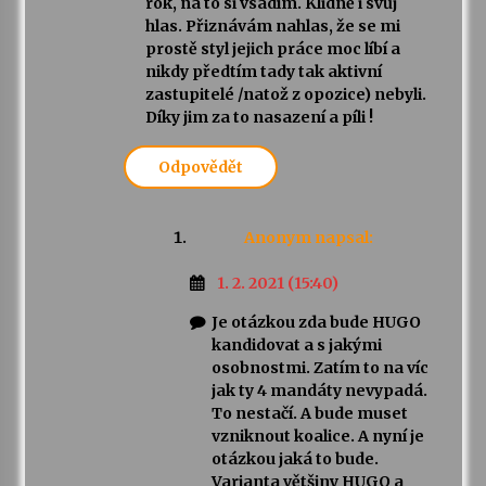
rok, na to si vsadím. Klidně i svůj
hlas. Přiznávám nahlas, že se mi
prostě styl jejich práce moc líbí a
nikdy předtím tady tak aktivní
zastupitelé /natož z opozice) nebyli.
Díky jim za to nasazení a píli !
Odpovědět
Anonym
napsal:
1. 2. 2021 (15:40)
Je otázkou zda bude HUGO
kandidovat a s jakými
osobnostmi. Zatím to na víc
jak ty 4 mandáty nevypadá.
To nestačí. A bude muset
vzniknout koalice. A nyní je
otázkou jaká to bude.
Varianta většiny HUGO a