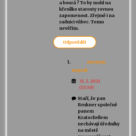
a bourá ? To by mohl na
křesílko starosty rovnou
zapomenout. Zřejmě i na
radnici vůbec. Tomu
nevěřím.
Odpovědět
Anonym
napsal:
31. 1. 2021
(13:30)
Stačí, že pan
Brukner společně
panem
Kratochvílem
nechávají úředníky
na městě