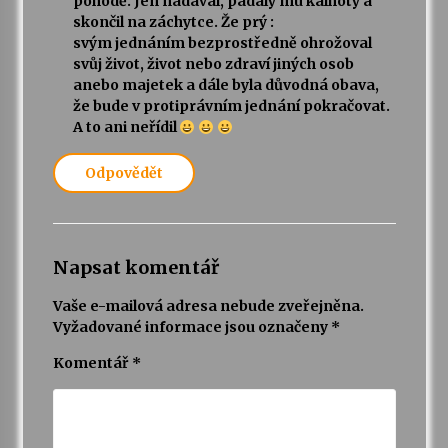
pohodě. Jen nadával, padaly mu kalhoty a
skončil na záchytce. Že prý :
svým jednáním bezprostředně ohrožoval
svůj život, život nebo zdraví jiných osob
anebo majetek a dále byla důvodná obava,
že bude v protiprávním jednání pokračovat.
A to ani neřídil
Odpovědět
Napsat komentář
Vaše e-mailová adresa nebude zveřejněna.
Vyžadované informace jsou označeny
*
Komentář
*