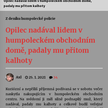
Opilec nadával lidem v humpoleckém obchodním domě,
padaly mu přitom kalhoty
Letní koncerty ve Stromovce: Ars Camerata a
Sukuba Ensemble
4. 8. 2026
Z deníku humpolecké policie
Opilec nadával lidem v
Vernisáž výstavy Josefíny Duškové: Stávám se
kapkou
humpoleckém obchodním
30. 7. 2026
domě, padaly mu přitom
Veselí muzikanti
30. 7. 2026
kalhoty
Pozvánka na integrační festival Quijotova
Axl
25. 1. 2021
34
šedesátka: 28. 7.–1. 8. 2026
28. 7. 2026
Kuriózní a nepříliš příjemná podívaná se v sobotu večer
naskytla nakupujícím v humpoleckém obchodním
Letní koncerty ve Stromovce: Kolchoz a
centru. Na svědomí ji měl silně podnapilý muž, který
Jenakaši
nadával, padaly mu kalhoty a celkově budil veřejné
28. 7. 2026