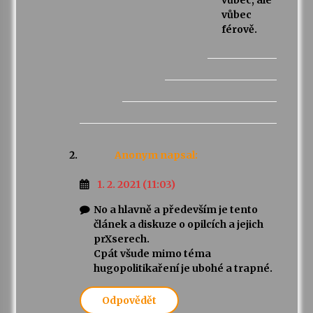
vůbec, ale
vůbec
férově.
Anonym
napsal:
1. 2. 2021 (11:03)
No a hlavně a především je tento
článek a diskuze o opilcích a jejich
prXserech.
Cpát všude mimo téma
hugopolitikaření je ubohé a trapné.
Odpovědět