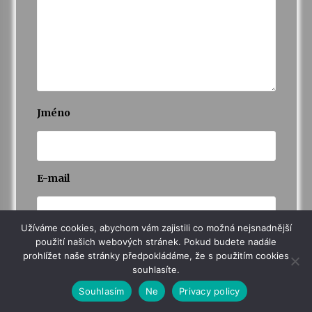
Jméno
E-mail
Užíváme cookies, abychom vám zajistili co možná nejsnadnější
použití našich webových stránek. Pokud budete nadále
Webová stránka
prohlížet naše stránky předpokládáme, že s použitím cookies
souhlasíte.
Souhlasím
Ne
Privacy policy
Uložit do prohlížeče jméno, e-mail a