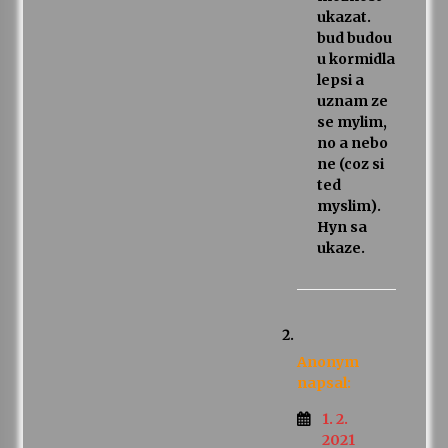
ukazat.
bud budou
u kormidla
lepsi a
uznam ze
se mylim,
no a nebo
ne (coz si
ted
myslim).
Hyn sa
ukaze.
Anonym
napsal:
1. 2.
2021