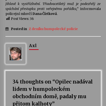
Jihlavě k vystřízlivění. Třiadvacetiletý muž je podezřelý ze
spáchání přestupku proti veřejnému pořádku,“
informovala
Varhanní recitál Michala Novenka v Klášteře
policejní mluvčí
Dana Čírtková
.
Želiv
Post Views:
36
3. 7. 2026
Posted in
Z deníku humpolecké policie
Petr Adamec – Malovaný svět
30. 6. 2026
Axl
34 thoughts on “
Opilec nadával
lidem v humpoleckém
obchodním domě, padaly mu
přitom kalhoty
”