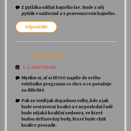
Z pytláka udělat hajného lze. Bude z něj
pytlák v uniformě a s pravomocemi hajného.
Odpovědět
Anonym
napsal:
1. 2. 2021 (10:49)
Myslím si, ať si HUGO napíše do svého
volebního programu co chce a co považuje
za důležité.
Pak se uvidí jak dopadnou volby, kdo a jak
bude sestavovat koalici a v neposlední řadě
bude nějaká koaliční smlouva, ve které
budou definovány body, které bude chtít
koalice prosadit.