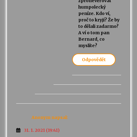
zpronevěřovat
humpolecký
peníze. Kdo ví,
proč to kryjí? Že by
to dělali zadarmo?
A ví o tom pan
Bernard, co
myslíte?
Odpovědět
Anonym
napsal:
31. 1. 2021 (19:41)