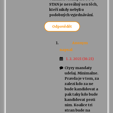
STAN je nereálný sen těch,
kteří nikdy nebyli u
podobných vyjednávání.
Odpovědět
Anonym
napsal:
1. 2. 2021 (16:21)
Ctyry mandaty
udelaj. Minimalne.
Pravda je v tom, za
zalezi kdo za ne
bude kandidovat a
pak taky kdo bude
kandidovat proti
nim. Koalice tri
stran bude na