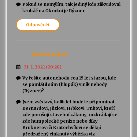
Pokud se nemýlím, tak jediný kdo zlikvidoval
kruháč na Okružní je Rýzner.
Odpovědět
Anonym
napsal:
31. 1. 2021 (20:28)
Vy řešíte autonehodu cca 15 let starou, kde
se pomlátil sám (hlupák) viník nehody
(Rýzner)?
Jsem zvědavý, kolik let budete připomínat
Bernardovi, Jůzlovi, Hrbkovi, Tnkovi, kteří
zde porušují stavební zákony, rozkrádají se
zde humpolecké peníze nebo díky
Bruknerovi či Kratochvílovi se dělají
předražený cinknutý výběrka viz