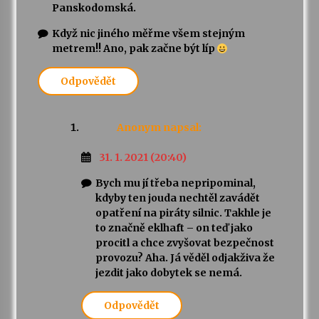
Panskodomská.
Když nic jiného měřme všem stejným
metrem!! Ano, pak začne být líp
Odpovědět
Anonym
napsal:
31. 1. 2021 (20:40)
Bych mu jí třeba nepripominal,
kdyby ten jouda nechtěl zavádět
opatření na piráty silnic. Takhle je
to značně eklhaft – on teď jako
procitl a chce zvyšovat bezpečnost
provozu? Aha. Já věděl odjakživa že
jezdit jako dobytek se nemá.
Odpovědět