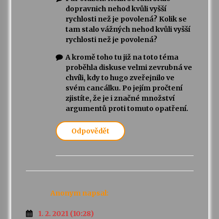
dopravnich nehod kvůli vyšší
rychlosti než je povolená? Kolik se
tam stalo vážných nehod kvůli vyšší
rychlosti než je povolená?
A kromě toho tu již na toto téma
proběhla diskuse velmi zevrubná ve
chvíli, kdy to hugo zveřejnilo ve
svém cancálku. Po jejím pročtení
zjistíte, že je i značné množství
argumentů proti tomuto opatření.
Odpovědět
Anonym
napsal:
1. 2. 2021 (10:28)