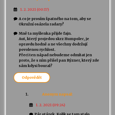
1. 2. 2021 (00:17)
A co je prosím špatného na tom, aby se
Okružní osázela radary?
Mně ta myšlenka přijde fajn.
Aut, který projedou skrz Humpolec, je
opravdu hodně a ne všechny dodržují
povolenou rychlost.
Přeci ten nápad nebudeme odmítat jen
proto, že s ním přišel pan Rýzner, který zde
sám kdysi boural?
Odpovědět
Anonym
napsal:
1. 2. 2021 (09:24)
Pár otázek. Kolik se tam stalo