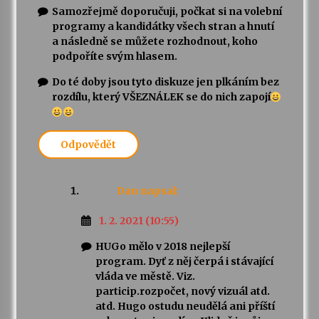
Samozřejmě doporučuji, počkat si na volební
programy a kandidátky všech stran a hnutí
a následně se můžete rozhodnout, koho
podpoříte svým hlasem.
Do té doby jsou tyto diskuze jen plkáním bez
rozdílu, který VŠEZNÁLEK se do nich zapojí
Odpovědět
Dan
napsal:
1. 2. 2021 (10:55)
HUGo mělo v 2018 nejlepší
program. Dyť z něj čerpá i stávající
vláda ve městě. Viz.
particip.rozpočet, nový vizuál atd.
atd. Hugo ostudu neudělá ani příští