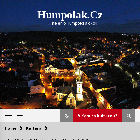
Skip
to
Humpolak.cz
content
. . . . . nejen o Humpolci a okolí
Kam za kulturou?
Home
Kultura
Kam za kulturou?