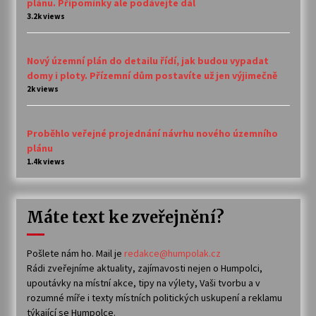
plánu. Připomínky ale podávejte dál
3.2k views
Nový územní plán do detailu řídí, jak budou vypadat
domy i ploty. Přízemní dům postavíte už jen výjimečně
2k views
Proběhlo veřejné projednání návrhu nového územního
plánu
1.4k views
Máte text ke zveřejnění?
Pošlete nám ho. Mail je
redakce@humpolak.cz
Rádi zveřejníme aktuality, zajímavosti nejen o Humpolci,
upoutávky na místní akce, tipy na výlety, Vaši tvorbu a v
rozumné míře i texty místních politických uskupení a reklamu
týkající se Humpolce.