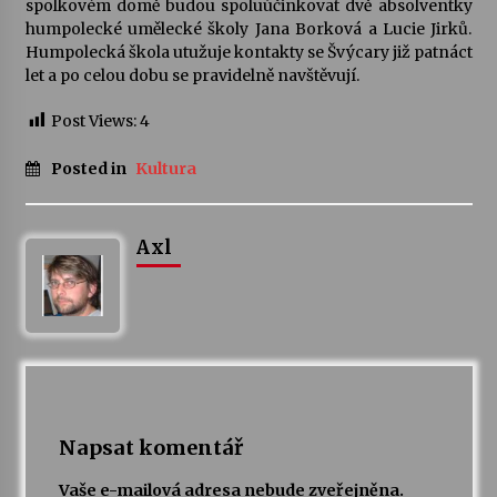
spolkovém domě budou spoluúčinkovat dvě absolventky
humpolecké umělecké školy Jana Borková a Lucie Jirků.
Votavžatský ploty
Humpolecká škola utužuje kontakty se Švýcary již patnáct
23. 7. 2026
let a po celou dobu se pravidelně navštěvují.
Post Views:
4
Letní koncerty ve Stromovce: Rufus Miller
Posted in
Kultura
22. 7. 2026
Axl
Vysočinka
17. 7. 2026
Ozvěny prázdnin
14. 7. 2026
Napsat komentář
Za kulturou kousek za Humpolec. V Želivě ožije
odkaz Josefa Čapka
Vaše e-mailová adresa nebude zveřejněna.
13. 7. 2026