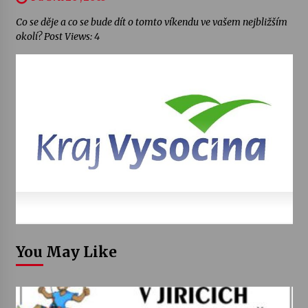
Co se děje a co se bude dít o tomto víkendu ve vašem nejbližším
okolí? Post Views: 4
You May Like