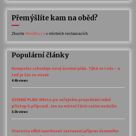
Přemýšlíte kam na oběd?
Zkuste
Meníčka.cz
v místních restauracích.
Populární články
Humpolec schvaluje nový územní plán. Týká se i vás – a
teď je čas se ozvat
4.4k views
ÚZEMNÍ PLÁN: Město po veřejném projednání mění
přístup k přípravě. Jen na místní části zatím nedošlo
3.3k views
Starosta slíbil navrhnout zastavení příprav územního