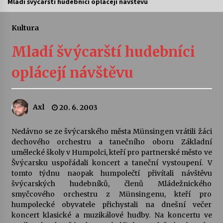
Mladí švýcarští hudebníci oplácejí návštěvu
Letní koncerty ve Stromovce: Ars Camerata a
Sukuba Ensemble
Kultura
4. 8. 2026
Mladí švýcarští hudebníci
Vernisáž výstavy Josefíny Duškové: Stávám se
oplácejí návštěvu
kapkou
30. 7. 2026
Axl
20. 6. 2003
Veselí muzikanti
30. 7. 2026
Nedávno se ze švýcarského města Münsingen vrátili žáci
dechového orchestru a tanečního oboru Základní
umělecké školy v Humpolci, kteří pro partnerské město ve
Pozvánka na integrační festival Quijotova
šedesátka: 28. 7.–1. 8. 2026
Švýcarsku uspořádali koncert a taneční vystoupení. V
28. 7. 2026
tomto týdnu naopak humpolečtí přivítali návštěvu
švýcarských hudebníků, členů Mládežnického
smyčcového orchestru z Münsingenu, kteří pro
Letní koncerty ve Stromovce: Kolchoz a
humpolecké obyvatele přichystali na dnešní večer
Jenakaši
koncert klasické a muzikálové hudby. Na koncertu ve
28. 7. 2026