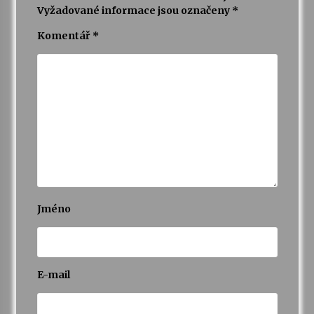
Vyžadované informace jsou označeny
*
Varhanní recitál Michala Novenka v Klášteře
Komentář
*
Želiv
3. 7. 2026
Petr Adamec – Malovaný svět
30. 6. 2026
Jméno
E-mail