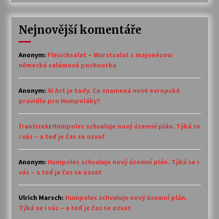
Nejnovější komentáře
Anonym
:
Fleischsalat – Wurstsalat s majonézou:
německá salámová pochoutka
Anonym
:
AI Act je tady. Co znamená nové evropské
pravidlo pro Humpoláky?
frantisek
:
Humpolec schvaluje nový územní plán. Týká se
i vás – a teď je čas se ozvat
Anonym
:
Humpolec schvaluje nový územní plán. Týká se i
vás – a teď je čas se ozvat
Ulrich Marsch
:
Humpolec schvaluje nový územní plán.
Týká se i vás – a teď je čas se ozvat