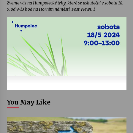
Zveme vás na Humpolecké trhy, které se uskuteční v sobotu 18.
5. od 9-13 hod na Horním náměstí. Post Views: 1
You May Like