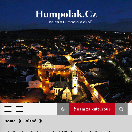
Skip
to
Humpolak.cz
content
. . . . . nejen o Humpolci a okolí
Kam za kulturou?
Home
Různé
Kam za kulturou?