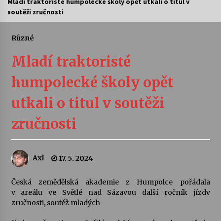
Mladí traktoristé humpolecké školy opět utkali o titul v
soutěži zručnosti
Letní koncerty ve Stromovce: Ars Camerata a
Sukuba Ensemble
4. 8. 2026
Různé
Mladí traktoristé
Vernisáž výstavy Josefíny Duškové: Stávám se
kapkou
humpolecké školy opět
30. 7. 2026
utkali o titul v soutěži
Veselí muzikanti
30. 7. 2026
zručnosti
Pozvánka na integrační festival Quijotova
Axl
17. 5. 2024
šedesátka: 28. 7.–1. 8. 2026
28. 7. 2026
Česká zemědělská akademie z Humpolce pořádala
v areálu ve Světlé nad Sázavou další ročník jízdy
Letní koncerty ve Stromovce: Kolchoz a
zručnosti, soutěž mladých
Jenakaši
28. 7. 2026