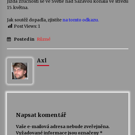
Jízda zručnosti se ve Světlé nad Sázavou konala ve středu
15. května.
Votavžatský ploty
23. 7. 2026
Jak soutěž dopadla, zjistíte
na tomto odkazu.
Post Views:
1
Posted in
Různé
Letní koncerty ve Stromovce: Rufus Miller
22. 7. 2026
Axl
Vysočinka
17. 7. 2026
Ozvěny prázdnin
14. 7. 2026
Napsat komentář
Za kulturou kousek za Humpolec. V Želivě ožije
Vaše e-mailová adresa nebude zveřejněna.
odkaz Josefa Čapka
Vyžadované informace jsou označeny
*
13. 7. 2026