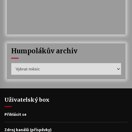
Humpolákův archiv
Humpolákův
archiv
Uživatelský box
Přihlásit se
Zdroj kanálů (příspěvky)