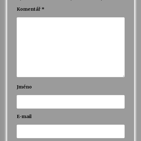
Komentář
*
Varhanní recitál Michala Novenka v Klášteře
Želiv
3. 7. 2026
Petr Adamec – Malovaný svět
30. 6. 2026
Jméno
E-mail