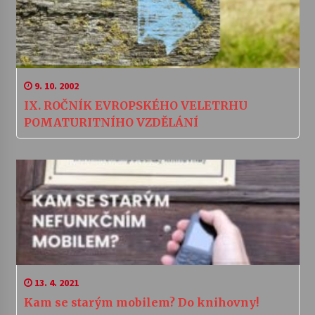
9. 10. 2002
IX. ROČNÍK EVROPSKÉHO VELETRHU
POMATURITNÍHO VZDĚLÁNÍ
13. 4. 2021
Kam se starým mobilem? Do knihovny!