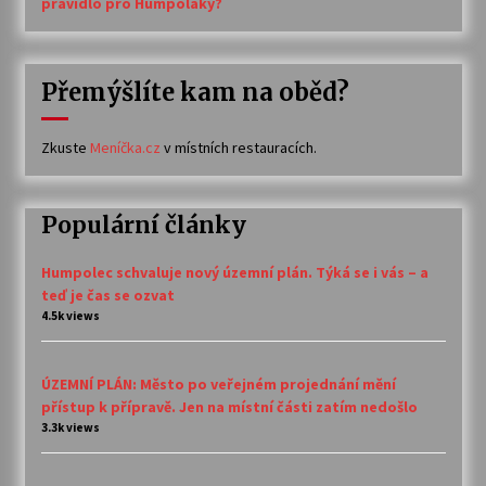
pravidlo pro Humpoláky?
Přemýšlíte kam na oběd?
Zkuste
Meníčka.cz
v místních restauracích.
Populární články
Humpolec schvaluje nový územní plán. Týká se i vás – a
teď je čas se ozvat
4.5k views
ÚZEMNÍ PLÁN: Město po veřejném projednání mění
přístup k přípravě. Jen na místní části zatím nedošlo
3.3k views