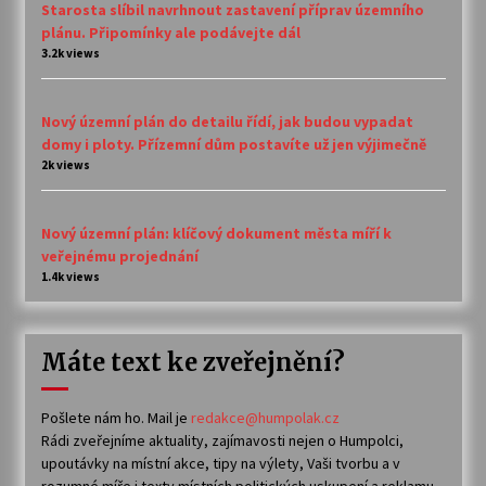
Starosta slíbil navrhnout zastavení příprav územního
plánu. Připomínky ale podávejte dál
3.2k views
Nový územní plán do detailu řídí, jak budou vypadat
domy i ploty. Přízemní dům postavíte už jen výjimečně
2k views
Nový územní plán: klíčový dokument města míří k
veřejnému projednání
1.4k views
Máte text ke zveřejnění?
Pošlete nám ho. Mail je
redakce@humpolak.cz
Rádi zveřejníme aktuality, zajímavosti nejen o Humpolci,
upoutávky na místní akce, tipy na výlety, Vaši tvorbu a v
rozumné míře i texty místních politických uskupení a reklamu