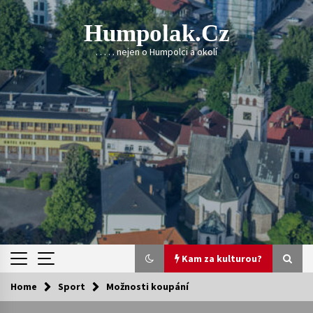
Skip
to
Humpolak.cz
content
. . . . . nejen o Humpolci a okolí
Kam za kulturou?
Home
Sport
Možnosti koupání
Kam za kulturou?