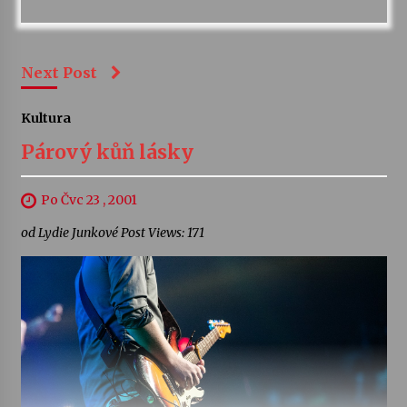
Next Post
Kultura
Párový kůň lásky
Po Čvc 23 , 2001
od Lydie Junkové Post Views: 171