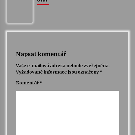
Napsat komentář
Vaše e-mailová adresa nebude zveřejněna.
Vyžadované informace jsou označeny
*
Komentář
*