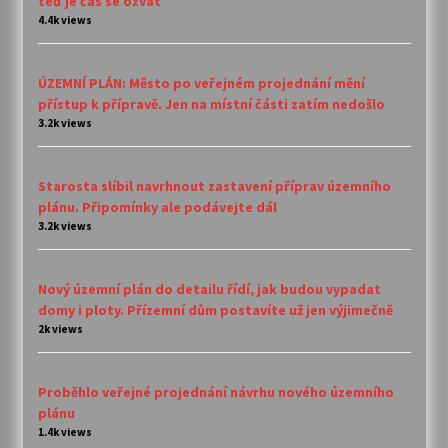
teď je čas se ozvat
4.4k views
ÚZEMNÍ PLÁN: Město po veřejném projednání mění
přístup k přípravě. Jen na místní části zatím nedošlo
3.2k views
Starosta slíbil navrhnout zastavení příprav územního
plánu. Připomínky ale podávejte dál
3.2k views
Nový územní plán do detailu řídí, jak budou vypadat
domy i ploty. Přízemní dům postavíte už jen výjimečně
2k views
Proběhlo veřejné projednání návrhu nového územního
plánu
1.4k views