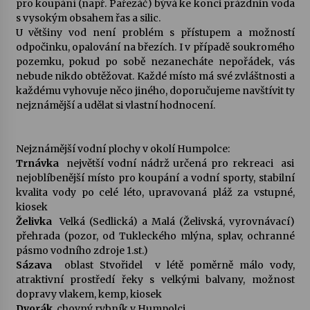
pro koupání (např. Pařezáč) bývá ke konci prázdnin voda
s vysokým obsahem řas a silic.
Votavžatský ploty
U většiny vod není problém s přístupem a možností
23. 7. 2026
odpočinku, opalování na březích. I v případě soukromého
pozemku, pokud po sobě nezanecháte nepořádek, vás
nebude nikdo obtěžovat. Každé místo má své zvláštnosti a
každému vyhovuje něco jiného, doporučujeme navštívit ty
Letní koncerty ve Stromovce: Rufus Miller
nejznámější a udělat si vlastní hodnocení.
22. 7. 2026
Nejznámější vodní plochy v okolí Humpolce:
Vysočinka
Trnávka
 největší vodní nádrž určená pro rekreaci  asi
17. 7. 2026
nejoblíbenější místo pro koupání a vodní sporty, stabilní
kvalita vody po celé léto, upravovaná pláž za vstupné,
kiosek
Ozvěny prázdnin
Želivka
 Velká (Sedlická) a Malá (Želivská, vyrovnávací)
14. 7. 2026
přehrada (pozor, od Tukleckého mlýna, splav, ochranné
pásmo vodního zdroje 1.st.)
Sázava
 oblast Stvořidel  v létě poměrně málo vody,
atraktivní prostředí řeky s velkými balvany, možnost
Za kulturou kousek za Humpolec. V Želivě ožije
odkaz Josefa Čapka
dopravy vlakem, kemp, kiosek
13. 7. 2026
Dvorák
 chovný rybník v Humpolci