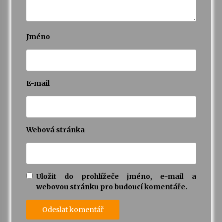
Jméno
E-mail
Webová stránka
Uložit do prohlížeče jméno, e-mail a
webovou stránku pro budoucí komentáře.