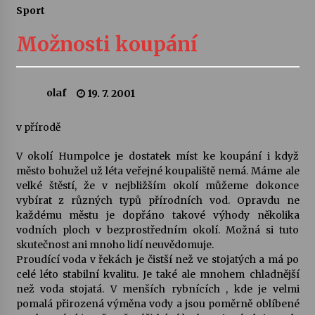
Sport
Letní koncerty ve Stromovce: Ars Camerata a
Sukuba Ensemble
Možnosti koupání
4. 8. 2026
Vernisáž výstavy Josefíny Duškové: Stávám se
olaf
19. 7. 2001
kapkou
30. 7. 2026
v přírodě
Veselí muzikanti
V okolí Humpolce je dostatek míst ke koupání i když
30. 7. 2026
město bohužel už léta veřejné koupaliště nemá. Máme ale
velké štěstí, že v nejbližším okolí můžeme dokonce
vybírat z různých typů přírodních vod. Opravdu ne
každému městu je dopřáno takové výhody několika
Pozvánka na integrační festival Quijotova
šedesátka: 28. 7.–1. 8. 2026
vodních ploch v bezprostředním okolí. Možná si tuto
28. 7. 2026
skutečnost ani mnoho lidí neuvědomuje.
Proudící voda v řekách je čistší než ve stojatých a má po
celé léto stabilní kvalitu. Je také ale mnohem chladnější
Letní koncerty ve Stromovce: Kolchoz a
než voda stojatá. V menších rybnících , kde je velmi
Jenakaši
pomalá přirozená výměna vody a jsou poměrně oblíbené
28. 7. 2026