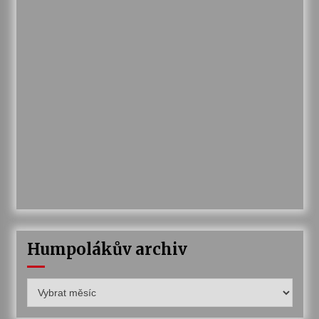
Humpolákův archiv
Humpolákův
archiv