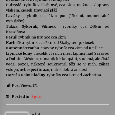
Pařezáč
 rybník v Plačkově, cca 3km, možnost dopravy
vlakem, kiosek, travnatá pláž
Varhanní recitál Michala Novenka v Klášteře
Lavičky
 rybník cca 1km pod Jiřicemi, momentálně
Želiv
vypuštěný
3. 7. 2026
Tuksa, Sýkorák, Vilímek
 rybníky cca 2-3km od
Krasoňova
Petr Adamec – Malovaný svět
Peruš
 rybník na Brunce cca 2km
30. 6. 2026
Kachlička
 rybník cca 2km od Skály, kemp, kiosek
Kamenná Trouba
 chovný rybník cca 2km od Kejžlice
Lipnické lomy
 několik v lesích mezi Lipnicí nad Sázavou
a Dolním Městem, romantické koupání, studená, ale čistá
voda, pozor, některé soukromé, těží se v nich, zákaz
vstupu, nebezpečí úrazu, nutná dobrá znalost
Horní a Dolní Kladiny
 rybníky cca 1km od Zachotína
Post Views:
171
Posted in
Sport
olaf