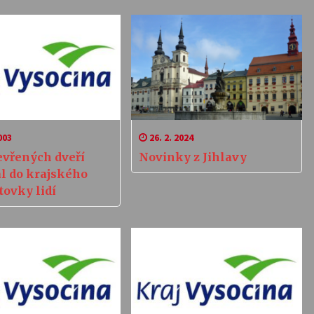
003
26. 2. 2024
evřených dveří
Novinky z Jihlavy
al do krajského
tovky lidí