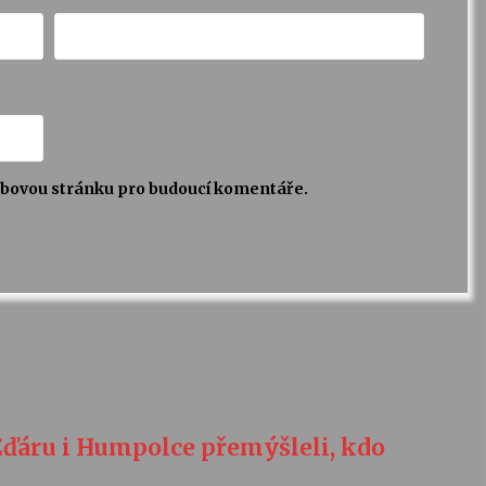
webovou stránku pro budoucí komentáře.
Žďáru i Humpolce přemýšleli, kdo