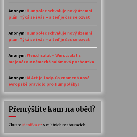
Anonym
:
Humpolec schvaluje nový územní
plán. Týká se i vás – a teď je čas se ozvat
Anonym
:
Humpolec schvaluje nový územní
plán. Týká se i vás – a teď je čas se ozvat
Anonym
:
Fleischsalat – Wurstsalat s
majonézou: německá salámová pochoutka
Anonym
:
AI Act je tady. Co znamená nové
evropské pravidlo pro Humpoláky?
Přemýšlíte kam na oběd?
Zkuste
Meníčka.cz
v místních restauracích.