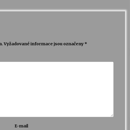
a.
Vyžadované informace jsou označeny
*
E-mail