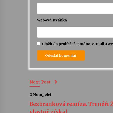
Webová stránka
Uložit do prohlížeče jméno, e-mail a 
Next Post
O Humpolci
Bezbranková remíza. Trenéři 
vlastně získal