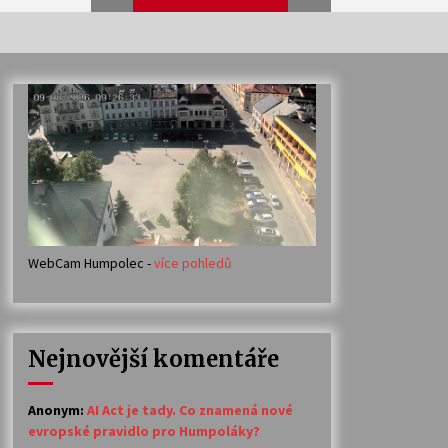
Veselí muzikanti
30. 7. 2026
Votavžatský ploty
23. 7. 2026
WebCam Humpolec -
více pohledů
Ozvěny prázdnin
14. 7. 2026
Nejnovější komentáře
Petr Adamec – Malovaný svět
30. 6. 2026
Anonym
:
AI Act je tady. Co znamená nové
evropské pravidlo pro Humpoláky?