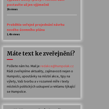
postavíte už jen výjimečně
2k views
Proběhlo veřejné projednání návrhu
nového územního plánu
1.4k views
Máte text ke zveřejnění?
Pošlete nám ho. Mail je
redakce@humpolak.cz
Rádi zveřejníme aktuality, zajímavosti nejen o
Humpolci, upoutávky na místní akce, tipy na
výlety, Vaši tvorbu a v rozumné míře i texty
místních politických uskupení a reklamu týkající
se Humpolce.