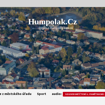
Humpolak.cz
. . . . . nejen o Humpolci a okolí
e z městského úřadu
Sport
audio:
SOUSEDSKÉ ČTENÍ-L. PAMĚTNICKÁ: 