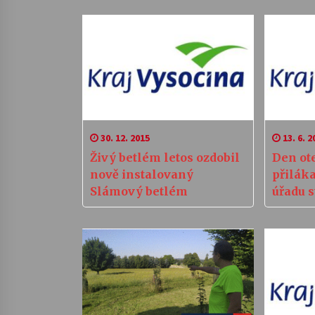
30. 12. 2015
13. 6. 2
Živý betlém letos ozdobil
Den ot
nově instalovaný
přilák
Slámový betlém
úřadu s