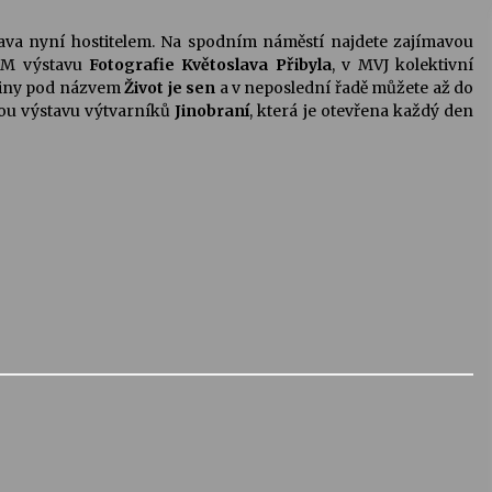
hlava nyní hostitelem. Na spodním náměstí najdete zajímavou
GM výstavu
Fotografie Květoslava Přibyla
, v MVJ kolektivní
činy pod názvem
Život je sen
a v neposlední řadě můžete až do
vou výstavu výtvarníků
Jinobraní
, která je otevřena každý den