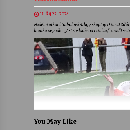
Út Říj 22 , 2024
Nedělní utkání fotbalové 4. ligy skupiny D mezi Žď
branka nepadla. „Asi zasloužená remíza,“ shodli se 
You May Like