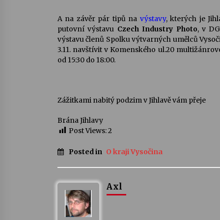
A na závěr pár tipů na
výstavy
, kterých je Ji
putovní výstavu
Czech Industry Photo
, v D
výstavu členů Spolku výtvarných umělců Vyso
3.11. navštívit v Komenského ul.20 multižánro
od 15:30 do 18:00.
Zážitkami nabitý podzim v Jihlavě vám přeje
Brána Jihlavy
Post Views:
2
Posted in
O kraji Vysočina
Axl