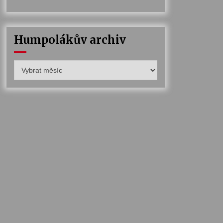
Humpolákův archiv
Humpolákův
archiv