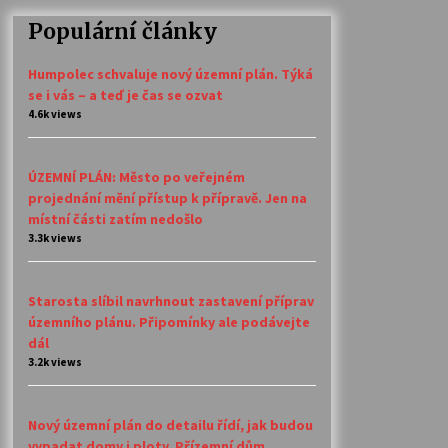
Populární články
Humpolec schvaluje nový územní plán. Týká
se i vás – a teď je čas se ozvat
4.6k views
ÚZEMNÍ PLÁN: Město po veřejném
projednání mění přístup k přípravě. Jen na
místní části zatím nedošlo
3.3k views
Starosta slíbil navrhnout zastavení příprav
územního plánu. Připomínky ale podávejte
dál
3.2k views
Nový územní plán do detailu řídí, jak budou
vypadat domy i ploty. Přízemní dům