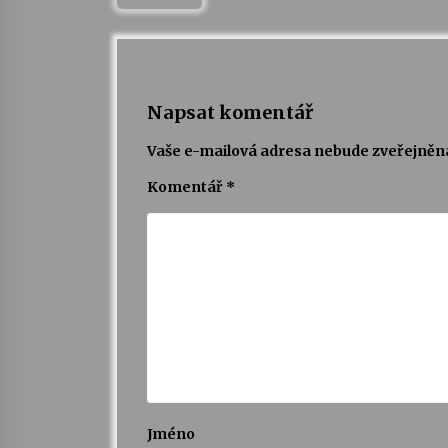
Napsat komentář
Vaše e-mailová adresa nebude zveřejněn
Komentář
*
Jméno