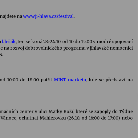
 najdete na
www.ji-hlava.cz/festival
.
a
blešák
, ten se koná 23.-24.10. od 10 do 15:00 v modré spojovací
de na rozvoj dobrovolnického programu v jihlavské nemocnici
N.
od 10:00 do 18:00 patřit
MINT marketu
, kde se představí na
rmačních center v ulici Matky Boží, které se zapojily do Týdne
Vánoce, ochutnat Mahlerovku (26.10. od 16:00 do 17:00) nebo