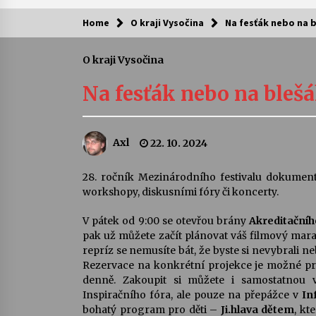
Home
O kraji Vysočina
Na fesťák nebo na 
Kam za kulturou?
O kraji Vysočina
Letní koncerty ve Stromovce: Ars
Camerata a Sukuba Ensemble
Na fesťák nebo na bleš
4. 8. 2026
Pozvánka na integrační festival
Axl
22. 10. 2024
Quijotova šedesátka: 28. 7.–1. 8.
2026
28. 7. 2026
28. ročník Mezinárodního festivalu dokumentár
workshopy, diskusními fóry či koncerty.
Letní koncerty ve Stromovce: Rufu
Miller
V pátek od 9:00 se otevřou brány
Akreditačníh
22. 7. 2026
pak už můžete začít plánovat váš filmový mara
repríz se nemusíte bát, že byste si nevybrali ne
Rezervace na konkrétní projekce je možné pr
Za kulturou kousek za Humpolec. 
denně. Zakoupit si můžete i samostatnou 
Želivě ožije odkaz Josefa Čapka
Inspiračního fóra, ale pouze na přepážce v
In
13. 7. 2026
bohatý program pro děti –
Ji.hlava dětem
, kt