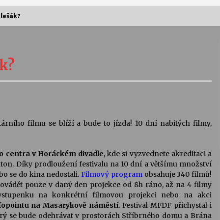
blešák?
Vernisáž výstavy Josefíny Duškové:
Stávám se kapkou
ák?
30. 7. 2026
Letní koncerty ve Stromovce:
Kolchoz a Jenakaši
28. 7. 2026
ního filmu se blíží a bude to jízda! 10 dní nabitých filmy,
s
Vysočinka
o centra v Horáckém divadle
17. 7. 2026
, kde si vyzvednete akreditaci a
ton. Díky prodloužení festivalu na 10 dní a většímu množství
bo se do kina nedostali.
Filmový program
obsahuje 340 filmů!
ovádět pouze v daný den projekce od 8h ráno, až na 4 filmy
V
Varhanní recitál Michala Novenka v
vstupenku na konkrétní filmovou projekci nebo na akci
Klášteře Želiv
fopointu na Masarykově náměstí
. Festival MFDF přichystal i
3. 7. 2026
erý se bude odehrávat v prostorách Stříbrného domu a Brána