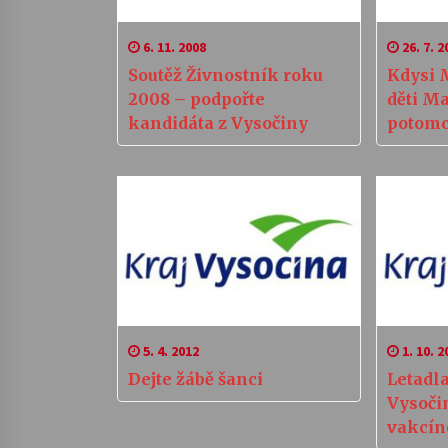
6. 11. 2008
26. 7. 2
Soutěž Živnostník roku
Kdysi 
2008 – podpořte
děti M
kandidáta z Vysočiny
potomc
5. 4. 2012
1. 10. 2
Dejte žábě šanci
Letadla
Vysoči
vakcín