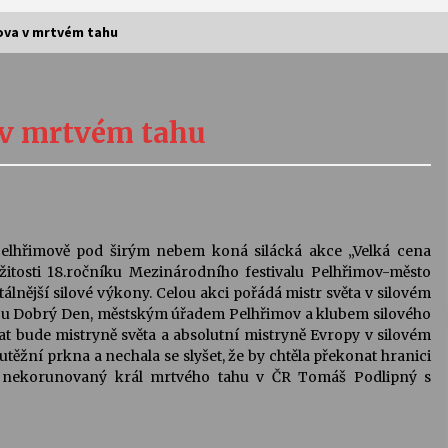
ova v mrtvém tahu
Vernisáž výstavy Josefíny Duškové:
Stávám se kapkou
 v mrtvém tahu
30. 7. 2026
Letní koncerty ve Stromovce:
Kolchoz a Jenakaši
28. 7. 2026
elhřimově pod širým nebem koná silácká akce „Velká cena
itosti 18.ročníku Mezinárodního festivalu Pelhřimov-město
s
Vysočinka
tálnější silové výkony. Celou akci pořádá mistr světa v silovém
17. 7. 2026
urou Dobrý Den, městským úřadem Pelhřimov a klubem silového
t bude mistryně světa a absolutní mistryně Evropy v silovém
outěžní prkna a nechala se slyšet, že by chtěla překonat hranici
i nekorunovaný král mrtvého tahu v ČR Tomáš Podlipný s
V
Varhanní recitál Michala Novenka v
Klášteře Želiv
3. 7. 2026