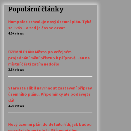
Populární články
Humpolec schvaluje nový územní plán. Týká
se i vás – a teď je čas se ozvat
4.5k views
ÚZEMNÍ PLÁN: Město po veřejném
projednání mění přístup k přípravě. Jen na
místní části zatím nedošlo
3.3k views
Starosta slíbil navrhnout zastavení příprav
územního plánu. Připomínky ale podávejte
dál
3.2k views
Nový územní plán do detailu řídí, jak budou
vypadat domy i ploty. Přízemní dům