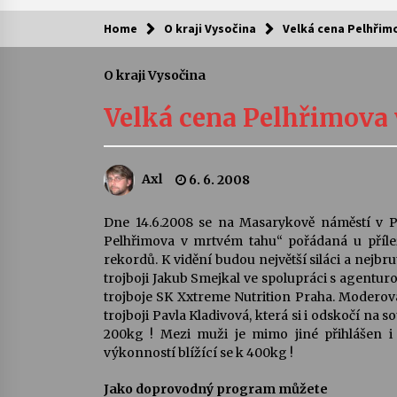
Home
O kraji Vysočina
Velká cena Pelhřim
Kam za kulturou?
O kraji Vysočina
Letní koncerty ve Stromovce: Ars
Camerata a Sukuba Ensemble
Velká cena Pelhřimova
4. 8. 2026
Pozvánka na integrační festival
Axl
6. 6. 2008
Quijotova šedesátka: 28. 7.–1. 8.
2026
28. 7. 2026
Dne 14.6.2008 se na Masarykově náměstí v P
Pelhřimova v mrtvém tahu“ pořádaná u přílež
Letní koncerty ve Stromovce: Rufu
rekordů. K vidění budou největší siláci a nejbru
Miller
trojboji Jakub Smejkal ve spolupráci s agent
22. 7. 2026
trojboje SK Xxtreme Nutrition Praha. Moderova
trojboji Pavla Kladivová, která si i odskočí na s
200kg ! Mezi muži je mimo jiné přihlášen 
Za kulturou kousek za Humpolec. 
výkonností blížící se k 400kg !
Želivě ožije odkaz Josefa Čapka
13. 7. 2026
Jako doprovodný program můžete