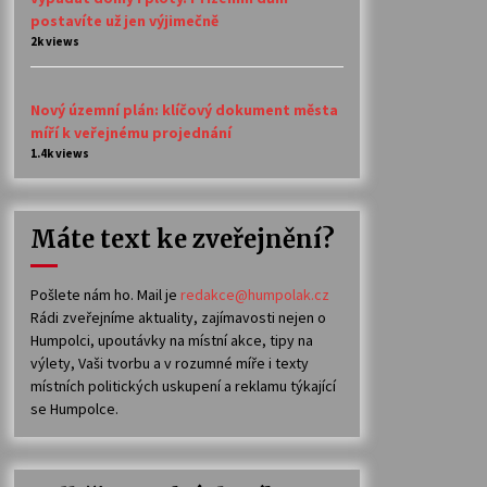
postavíte už jen výjimečně
2k views
Nový územní plán: klíčový dokument města
míří k veřejnému projednání
1.4k views
Máte text ke zveřejnění?
Pošlete nám ho. Mail je
redakce@humpolak.cz
Rádi zveřejníme aktuality, zajímavosti nejen o
Humpolci, upoutávky na místní akce, tipy na
výlety, Vaši tvorbu a v rozumné míře i texty
místních politických uskupení a reklamu týkající
se Humpolce.