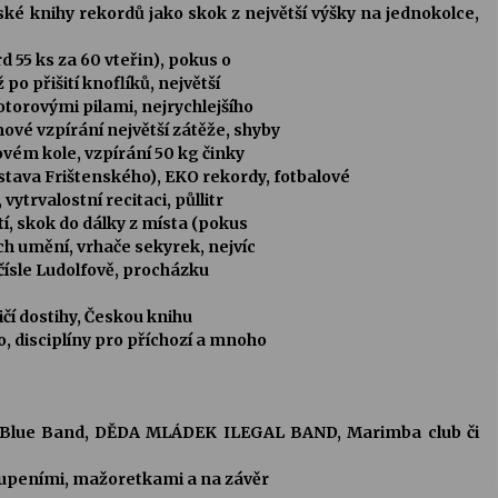
ké knihy rekordů jako s
kok z největší výšky na jednokolce,
 55 ks za 60 vteřin), pokus o
po přišití knoflíků, největší
torovými pilami, nejrychlejšího
ové vzpírání největší zátěže, shyby
rovém kole, vzpírání 50 kg činky
tava Frištenského), EKO rekordy, fotbalové
 vytrvalostní recitaci, půllitr
stí, skok do dálky z místa (pokus
ch umění, vrhače sekyrek, nejvíc
čísle Ludolfově, procházku
ličí dostihy, Českou knihu
o, disciplíny pro příchozí a mnoho
, Blue Band,
DĚDA MLÁDEK ILEGAL BAND
, Marimba club či
upeními, mažoretkami a na závěr