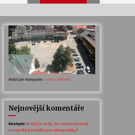
Veselí muzikanti
30. 7. 2026
Votavžatský ploty
23. 7. 2026
WebCam Humpolec -
více pohledů
Ozvěny prázdnin
14. 7. 2026
Nejnovější komentáře
Petr Adamec – Malovaný svět
30. 6. 2026
Anonym
:
AI Act je tady. Co znamená nové
evropské pravidlo pro Humpoláky?