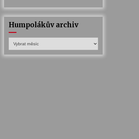
Humpolákův archiv
Humpolákův
archiv