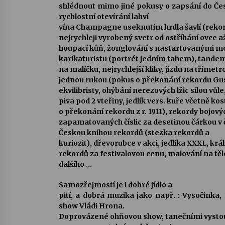
shlédnout mimo jiné pokusy o zapsání do Čes
rychlostní otevírání lahví
vína Champagne useknutím hrdla šavlí (rekord
nejrychleji vyrobený svetr od ostříhání ovce až 
houpací kůň, žonglování s nastartovanými mo
karikaturistu (portrét jedním tahem), tandem
na malíčku, nejrychlejší kliky, jízdu na třímet
jednou rukou (pokus o překonání rekordu Gus
ekvilibristy, ohýbání nerezových lžic silou vůle,
piva pod 2 vteřiny, jedlík vers. kuře včetně ko
o překonání rekordu z r. 1911), rekordy bojový
zapamatovaných číslic za desetinou čárkou v 
Českou knihou rekordů
(stezka rekordů a
kuriozit), dřevorubce v akci, jedlíka XXXL, krá
rekordů za festivalovou cenu, malování na těl
dalšího …
Samozřejmostí je i dobré jídlo a
pití, a dobrá muzika jako např. : Vysočinka
show Vládi Hrona.
Doprovázené ohňovou show, tanečními vysto