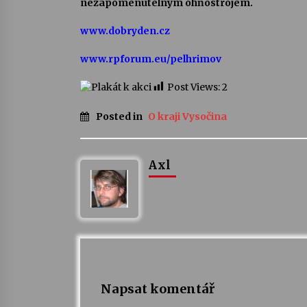
nezapomenutelným ohňostrojem.
www.dobryden.cz
www.rpforum.eu/pelhrimov
Post Views:
2
Posted in
O kraji Vysočina
Axl
Napsat komentář