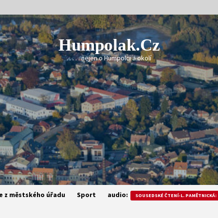
Humpolak.cz
. . . . . nejen o Humpolci a okolí
e z městského úřadu
Sport
audio:
SOUSEDSKÉ ČTENÍ-L. PAMĚTNICKÁ: 