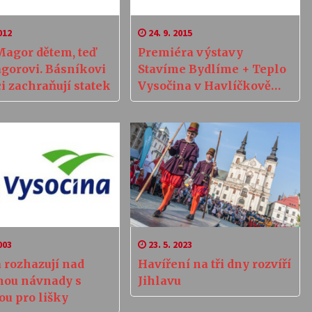
012
24. 9. 2015
Magor dětem, teď
Premiéra výstavy
agorovi. Básníkovi
Stavíme Bydlíme + Teplo
i zachraňují statek
Vysočina v Havlíčkově
Brodu
003
23. 5. 2023
 rozhazují nad
Havíření na tři dny rozvíří
nou návnady s
Jihlavu
ou pro lišky