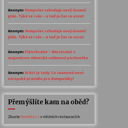
Anonym
:
Humpolec schvaluje nový územní
plán. Týká se i vás – a teď je čas se ozvat
Anonym
:
Humpolec schvaluje nový územní
plán. Týká se i vás – a teď je čas se ozvat
Anonym
:
Fleischsalat – Wurstsalat s
majonézou: německá salámová pochoutka
Anonym
:
AI Act je tady. Co znamená nové
evropské pravidlo pro Humpoláky?
Přemýšlíte kam na oběd?
Zkuste
Meníčka.cz
v místních restauracích.