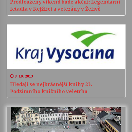
Prodloužený víkend bude akční: Legendární
letadla v Kejžlici a veterány v Želivě
8. 10. 2013
Hledají se nejkrásnější knihy 23.
Podzimního knižního veletrhu