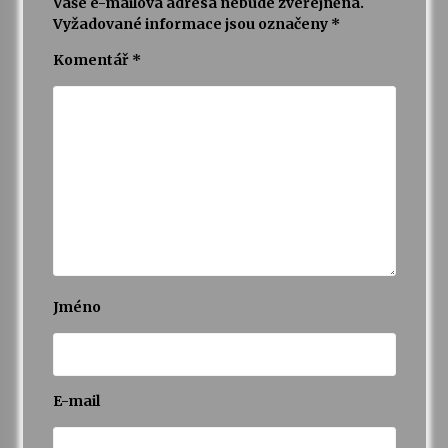
Vaše e-mailová adresa nebude zveřejněna.
Vyžadované informace jsou označeny
*
Komentář
*
Jméno
E-mail