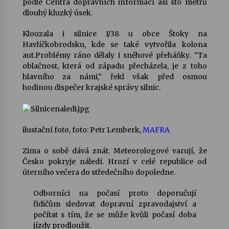
podle Centra dopravních informací asi sto metrů
dlouhý kluzký úsek.
Votavžatský ploty
23. 7. 2026
Klouzala i silnice I/38 u obce Štoky na
Havlíčkobrodsku, kde se také vytvořila kolona
aut.Problémy ráno dělaly i sněhové přeháňky. "Ta
oblačnost, která od západu přecházela, je z toho
Letní koncerty ve Stromovce: Rufus Miller
hlavního za námi," řekl však před osmou
22. 7. 2026
hodinou dispečer krajské správy silnic.
Vysočinka
17. 7. 2026
ilustační foto, foto: Petr Lemberk,
MAFRA
Zima o sobě dává znát. Meteorologové varují, že
Česko pokryje náledí. Hrozí v celé republice od
Ozvěny prázdnin
úterního večera do středečního dopoledne.
14. 7. 2026
Odborníci na počasí proto doporučují
řidičům sledovat dopravní zpravodajství a
Za kulturou kousek za Humpolec. V Želivě ožije
počítat s tím, že se může kvůli počasí doba
odkaz Josefa Čapka
jízdy prodloužit.
13. 7. 2026