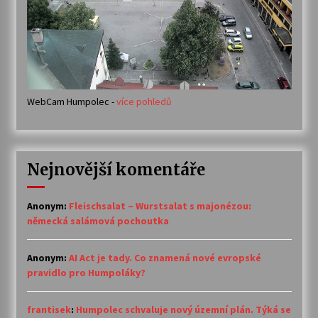
WebCam Humpolec -
více pohledů
Nejnovější komentáře
Anonym
:
Fleischsalat – Wurstsalat s majonézou:
německá salámová pochoutka
Anonym
:
AI Act je tady. Co znamená nové evropské
pravidlo pro Humpoláky?
frantisek
:
Humpolec schvaluje nový územní plán. Týká se