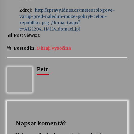
Zdroj:
http://zpravy.idnes.cz/meteorologove-
Varhanní recitál Michala Novenka v Klášteře
varuji-pred-naledim-muze-pokryt-celou-
Želiv
republiku-psg-/domaci.aspx?
3. 7. 2026
c=A121204_114114_domaci_jpl
Post Views:
0
Petr Adamec – Malovaný svět
Posted in
O kraji Vysočina
30. 6. 2026
Petr
Napsat komentář