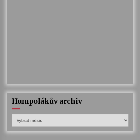
Humpolákův archiv
Humpolákův
archiv