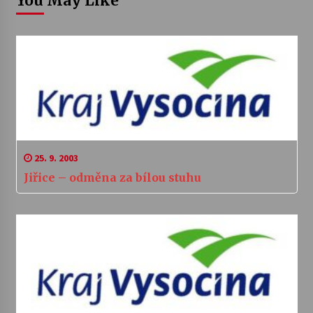
You May Like
25. 9. 2003
Jiřice – odměna za bílou stuhu