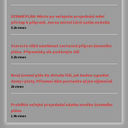
ÚZEMNÍ PLÁN: Město po veřejném projednání mění
přístup k přípravě. Jen na místní části zatím nedošlo
3.2k views
Starosta slíbil navrhnout zastavení příprav územního
plánu. Připomínky ale podávejte dál
3.2k views
Nový územní plán do detailu řídí, jak budou vypadat
domy i ploty. Přízemní dům postavíte už jen výjimečně
2k views
Proběhlo veřejné projednání návrhu nového územního
plánu
1.4k views