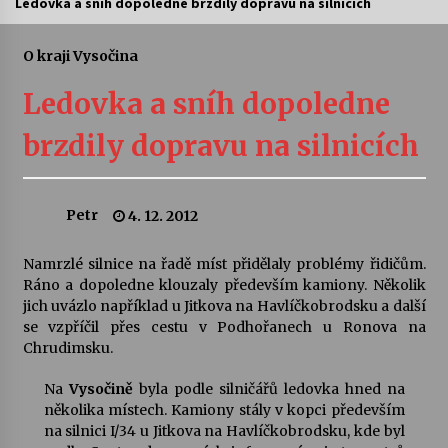
Ledovka a sníh dopoledne brzdily dopravu na silnicích
Letní koncerty ve Stromovce: Ars Camerata a
Sukuba Ensemble
O kraji Vysočina
4. 8. 2026
Ledovka a sníh dopoledne
Vernisáž výstavy Josefíny Duškové: Stávám se
brzdily dopravu na silnicích
kapkou
30. 7. 2026
Petr
4. 12. 2012
Veselí muzikanti
30. 7. 2026
Namrzlé silnice na řadě míst přidělaly problémy řidičům.
Ráno a dopoledne klouzaly především kamiony. Několik
jich uvázlo například u Jitkova na Havlíčkobrodsku a další
Pozvánka na integrační festival Quijotova
šedesátka: 28. 7.–1. 8. 2026
se vzpříčil přes cestu v Podhořanech u Ronova na
28. 7. 2026
Chrudimsku.
Na
Vysočině
byla podle silničářů ledovka hned na
Letní koncerty ve Stromovce: Kolchoz a
několika místech. Kamiony stály v kopci především
Jenakaši
na silnici I/34 u Jitkova na Havlíčkobrodsku, kde byl
28. 7. 2026