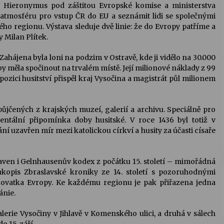
e Hieronymus pod záštitou Evropské komise a ministerstva
í atmosféru pro vstup ČR do EU a seznámit lidi se společnými
ho regionu. Výstava sleduje dvě linie: že do Evropy patříme a
y Milan Plítek.
 Zahájena byla loni na podzim v Ostravě, kde ji vidělo na 30.000
 by měla spočinout na trvalém místě. Její milionové náklady z 99
xpozici husitství přispěl kraj Vysočina a magistrát půl milionem
ůjčených z krajských muzeí, galerií a archivu. Speciálně pro
ntální připomínka doby husitské. V roce 1436 byl totiž v
 uzavřen mír mezi katolickou církví a husity za účasti císaře
ystaven i Gelnhausenův kodex z počátku 15. století – mimořádná
kopis Zbraslavské kroniky ze 14. století s pozoruhodnými
žovatka Evropy. Ke každému regionu je pak přiřazena jedna
ánie.
galerie Vysočiny v Jihlavě v Komenského ulici, a druhá v sálech