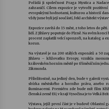
Pořádá ji společnost Praga Mystica a Nadac
zahraničí. Cílem expozice je vytvořit pozitivn
evropskými hodnotami, kulturou a historií dané
vždy jsme byli její součástí, řekl architekt výstav
Expozice zavítá do 15 měst, z toho letos do pěti.
lidí. Z Jihlavy poputuje do Plzně. Na svém konci
procent zaplatili velcí sponzoři, na katalog a e
korun.
Na výstavě je na 200 stálých exponátů a 50 zap
Jihlavu – křižovatku Evropy, vznikla monume
královském horním městě po tříměsíčním jednání
Zikmunda.
Příležitostně, na jediný den, bude v galerii v
sbírka městského a horního práva, anebo ru
iluminacemi. Premiéru zde bude mít film Kři
členská země EU, v kraji Vysočina je to Velká Brit
Výstava, jejíž první část je v budově Oblastní 