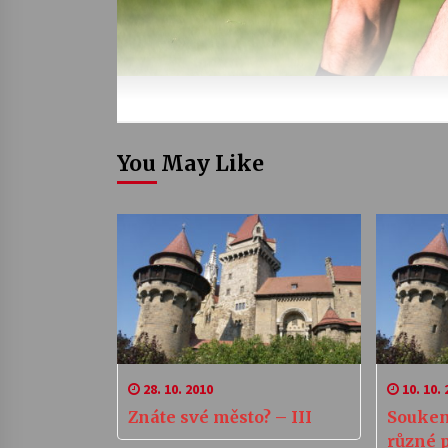
You May Like
28. 10. 2010
10. 10. 
Znáte své město? – III
Souken
různé 