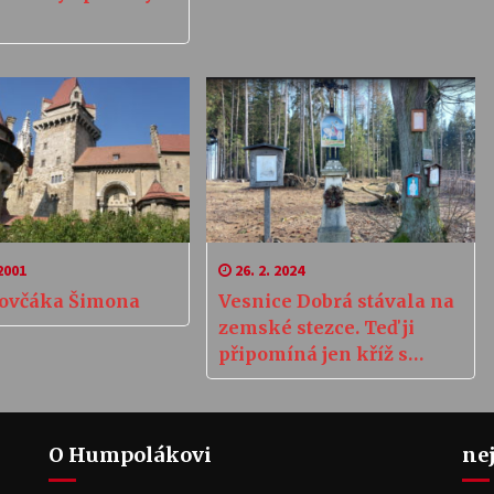
2001
26. 2. 2024
 ovčáka Šimona
Vesnice Dobrá stávala na
zemské stezce. Teď ji
připomíná jen kříž s
obrázkem svatého
Václava
O Humpolákovi
ne