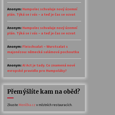
Anonym
:
Humpolec schvaluje nový územní
plán. Týká se i vás – a teď je čas se ozvat
Anonym
:
Humpolec schvaluje nový územní
plán. Týká se i vás – a teď je čas se ozvat
Anonym
:
Fleischsalat – Wurstsalat s
majonézou: německá salámová pochoutka
Anonym
:
AI Act je tady. Co znamená nové
evropské pravidlo pro Humpoláky?
Přemýšlíte kam na oběd?
Zkuste
Meníčka.cz
v místních restauracích.