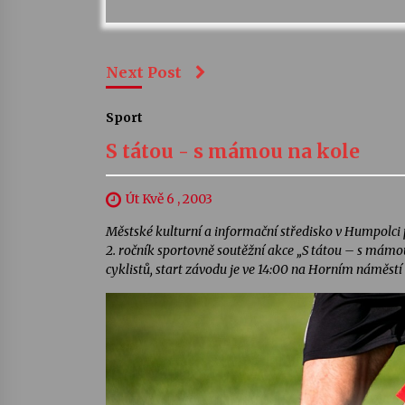
Next Post
Sport
S tátou - s mámou na kole
Út Kvě 6 , 2003
Městské kulturní a informační středisko v Humpolci p
2. ročník sportovně soutěžní akce „S tátou – s mámou
cyklistů, start závodu je ve 14:00 na Horním náměstí 