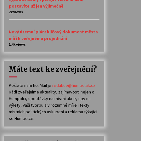
postavíte už jen výjimečně
2k views
Nový územní plán: klíčový dokument města
míří k veřejnému projednání
1.4k views
Máte text ke zveřejnění?
Pošlete nám ho. Mail je
redakce@humpolak.cz
Rádi zveřejníme aktuality, zajímavosti nejen o
Humpolci, upoutávky na místní akce, tipy na
výlety, Vaši tvorbu a v rozumné míře i texty
místních politických uskupení a reklamu týkající
se Humpolce.