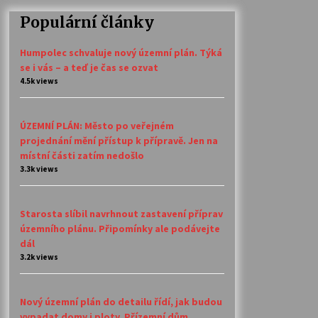
Populární články
Humpolec schvaluje nový územní plán. Týká
se i vás – a teď je čas se ozvat
4.5k views
ÚZEMNÍ PLÁN: Město po veřejném
projednání mění přístup k přípravě. Jen na
místní části zatím nedošlo
3.3k views
Starosta slíbil navrhnout zastavení příprav
územního plánu. Připomínky ale podávejte
dál
3.2k views
Nový územní plán do detailu řídí, jak budou
vypadat domy i ploty. Přízemní dům