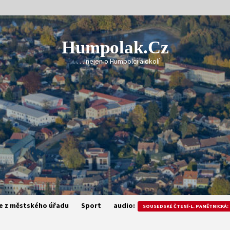
Humpolak.cz
. . . . . nejen o Humpolci a okolí
e z městského úřadu
Sport
audio:
SOUSEDSKÉ ČTENÍ-L. PAMĚTNICKÁ: 