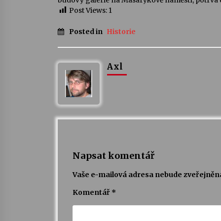
budovy galerie na Masarykově náměstí, potrvá do
Post Views:
1
Posted in
Historie
Axl
Napsat komentář
Vaše e-mailová adresa nebude zveřejněn
Komentář
*