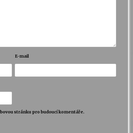
E-mail
webovou stránku pro budoucí komentáře.