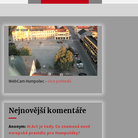
Veselí muzikanti
30. 7. 2026
Votavžatský ploty
23. 7. 2026
WebCam Humpolec -
více pohledů
Ozvěny prázdnin
14. 7. 2026
Nejnovější komentáře
Petr Adamec – Malovaný svět
30. 6. 2026
Anonym
:
AI Act je tady. Co znamená nové
evropské pravidlo pro Humpoláky?