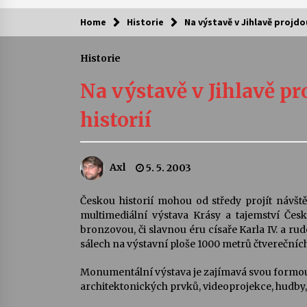
Home
Historie
Na výstavě v Jihlavě projdo
Kam za kulturou?
Historie
Letní koncerty ve Stromovce: Ars
Camerata a Sukuba Ensemble
Na výstavě v Jihlavě p
4. 8. 2026
historií
Pozvánka na integrační festival
Quijotova šedesátka: 28. 7.–1. 8.
2026
Axl
5. 5. 2003
28. 7. 2026
Letní koncerty ve Stromovce: Rufu
Českou historií mohou od středy projít návště
Miller
multimediální výstava Krásy a tajemství Čes
22. 7. 2026
bronzovou, či slavnou éru císaře Karla IV. a ru
sálech na výstavní ploše 1000 metrů čtverečních
Za kulturou kousek za Humpolec. 
Monumentální výstava je zajímavá svou formou
Želivě ožije odkaz Josefa Čapka
architektonických prvků, videoprojekce, hudby, 
13. 7. 2026