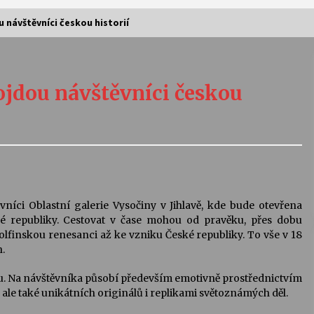
u návštěvníci českou historií
Vernisáž výstavy Josefíny Duškové:
Stávám se kapkou
rojdou návštěvníci českou
30. 7. 2026
Letní koncerty ve Stromovce:
Kolchoz a Jenakaši
28. 7. 2026
s
Vysočinka
vníci Oblastní galerie Vysočiny v Jihlavě, kde bude otevřena
17. 7. 2026
ké republiky. Cestovat v čase mohou od pravěku, přes dobu
dolfinskou renesanci až ke vzniku České republiky. To vše v 18
.
V
Varhanní recitál Michala Novenka v
. Na návštěvníka působí především emotivně prostřednictvím
Klášteře Želiv
ale také unikátních originálů i replikami světoznámých děl.
3. 7. 2026