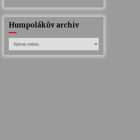
Humpolákův archiv
Humpolákův
archiv