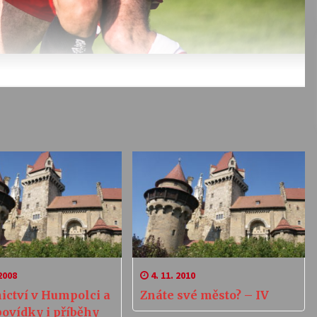
2008
4. 11. 2010
ictví v Humpolci a
Znáte své město? – IV
povídky i příběhy