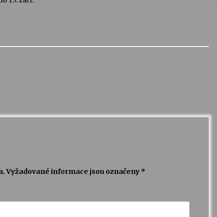
 15. září.
a.
Vyžadované informace jsou označeny
*