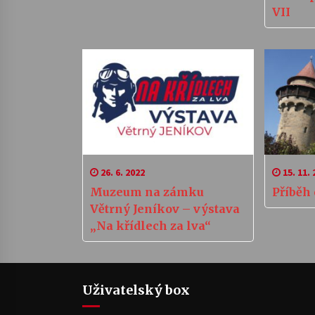
VII
26. 6. 2022
15. 11. 
Muzeum na zámku
Příběh
Větrný Jeníkov – výstava
„Na křídlech za lva“
Uživatelský box