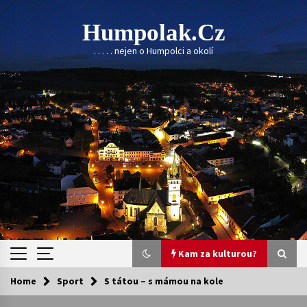
Skip
to
Humpolak.cz
content
. . . . . nejen o Humpolci a okolí
Kam za kulturou?
Home
Sport
S tátou – s mámou na kole
Kam za kulturou?