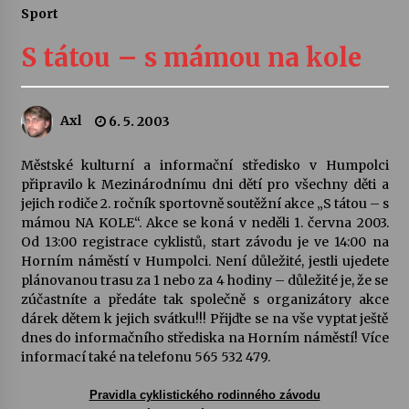
Sport
Letní koncerty ve Stromovce: Ars Camerata a
Sukuba Ensemble
S tátou – s mámou na kole
4. 8. 2026
Vernisáž výstavy Josefíny Duškové: Stávám se
Axl
6. 5. 2003
kapkou
30. 7. 2026
Městské kulturní a informační středisko v Humpolci
připravilo k Mezinárodnímu dni dětí pro všechny děti a
Veselí muzikanti
jejich rodiče 2. ročník sportovně soutěžní akce „S tátou – s
30. 7. 2026
mámou NA KOLE“. Akce se koná v neděli 1. června 2003.
Od 13:00 registrace cyklistů, start závodu je ve 14:00 na
Horním náměstí v Humpolci. Není důležité, jestli ujedete
plánovanou trasu za 1 nebo za 4 hodiny – důležité je, že se
Pozvánka na integrační festival Quijotova
šedesátka: 28. 7.–1. 8. 2026
zúčastníte a předáte tak společně s organizátory akce
28. 7. 2026
dárek dětem k jejich svátku!!! Přijďte se na vše vyptat ještě
dnes do informačního střediska na Horním náměstí! Více
informací také na telefonu 565 532 479.
Letní koncerty ve Stromovce: Kolchoz a
Jenakaši
Pravidla cyklistického rodinného závodu
28. 7. 2026