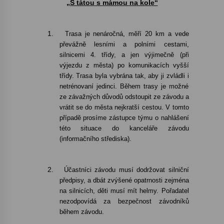
„S tátou s mámou na kole“
Votavžatský ploty
23. 7. 2026
1.
Trasa je nenáročná, měří 20 km a vede
převážně lesními a polními cestami,
silnicemi 4. třídy, a jen výjimečně (při
výjezdu z města) po komunikacích vyšší
Letní koncerty ve Stromovce: Rufus Miller
třídy. Trasa byla vybrána tak, aby ji zvládli i
22. 7. 2026
netrénovaní jedinci. Během trasy je možné
ze závažných důvodů odstoupit ze závodu a
vrátit se do města nejkratší cestou. V tomto
Vysočinka
případě prosíme zástupce týmu o nahlášení
17. 7. 2026
této situace do kanceláře závodu
(informačního střediska).
Ozvěny prázdnin
14. 7. 2026
2.
Účastníci závodu musí dodržovat silniční
předpisy, a dbát zvýšené opatrnosti zejména
na silnicích, děti musí mít helmy. Pořadatel
nezodpovídá za bezpečnost závodníků
Za kulturou kousek za Humpolec. V Želivě ožije
odkaz Josefa Čapka
během závodu.
13. 7. 2026