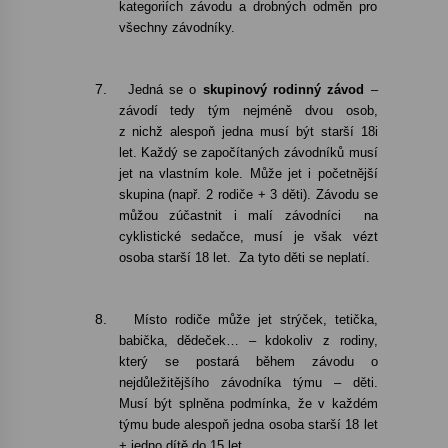
kategoriích závodu a drobných odměn pro
všechny závodníky.
7.
Jedná se o
skupinový rodinný závod
–
závodí tedy tým nejméně dvou osob,
z nichž alespoň jedna musí být starší 18i
let. Každý se započítaných závodníků musí
jet na vlastním kole. Může jet i početnější
skupina (např. 2 rodiče + 3 děti). Závodu se
můžou zúčastnit i malí závodníci
na
cyklistické sedačce, musí je však vézt
osoba starší 18 let.
Za tyto děti se neplatí.
8.
Místo rodiče může jet strýček, tetička,
babička, dědeček… – kdokoliv z rodiny,
který se postará během závodu o
nejdůležitějšího závodníka týmu – děti.
Musí být splněna podmínka, že v každém
týmu bude alespoň jedna osoba starší 18 let
+ jedno dítě do 15 let.