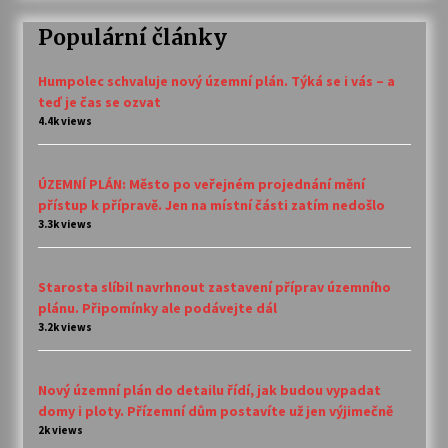
Populární články
Humpolec schvaluje nový územní plán. Týká se i vás – a
teď je čas se ozvat
4.4k views
ÚZEMNÍ PLÁN: Město po veřejném projednání mění
přístup k přípravě. Jen na místní části zatím nedošlo
3.3k views
Starosta slíbil navrhnout zastavení příprav územního
plánu. Připomínky ale podávejte dál
3.2k views
Nový územní plán do detailu řídí, jak budou vypadat
domy i ploty. Přízemní dům postavíte už jen výjimečně
2k views