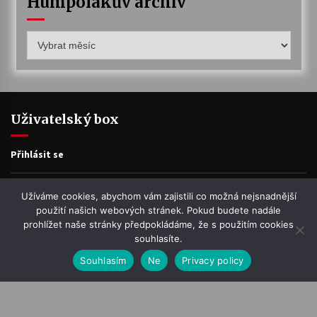
Humpolákův archiv
Humpolákův
archiv
Uživatelský box
Přihlásit se
Zdroj kanálů (příspěvky)
Užíváme cookies, abychom vám zajistili co možná nejsnadnější
použití našich webových stránek. Pokud budete nadále
prohlížet naše stránky předpokládáme, že s použitím cookies
Kanál komentářů
souhlasíte.
Souhlasím
Ne
Privacy policy
Česká lokalizace
O Humpolákovi