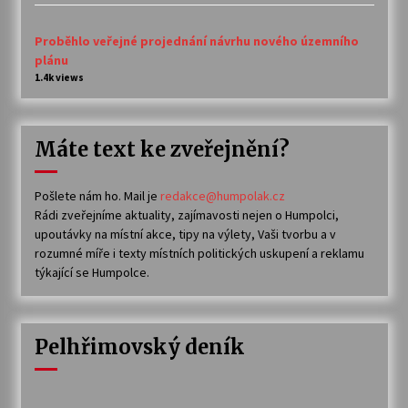
Proběhlo veřejné projednání návrhu nového územního
plánu
1.4k views
Máte text ke zveřejnění?
Pošlete nám ho. Mail je
redakce@humpolak.cz
Rádi zveřejníme aktuality, zajímavosti nejen o Humpolci,
upoutávky na místní akce, tipy na výlety, Vaši tvorbu a v
rozumné míře i texty místních politických uskupení a reklamu
týkající se Humpolce.
Pelhřimovský deník