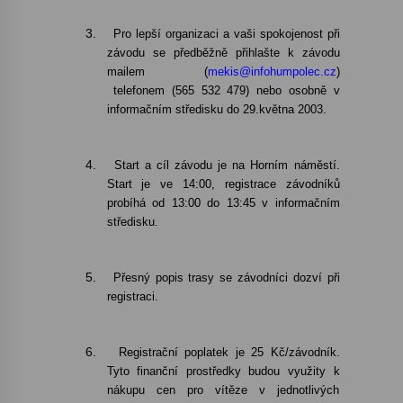
3.
Pro lepší organizaci a vaši spokojenost při
Varhanní recitál Michala Novenka v Klášteře
závodu se předběžně přihlašte k závodu
Želiv
mailem
(
mekis@infohumpolec.cz
)
3. 7. 2026
telefonem (565 532 479) nebo osobně v
informačním středisku do 29.května 2003.
Petr Adamec – Malovaný svět
30. 6. 2026
4.
Start a cíl závodu je na Horním náměstí.
Start je ve 14:00, registrace závodníků
probíhá od 13:00 do 13:45 v informačním
středisku.
5.
Přesný popis trasy se závodníci dozví při
registraci.
6.
Registrační poplatek je 25 Kč/závodník.
Tyto finanční prostředky budou využity k
nákupu cen pro vítěze v jednotlivých