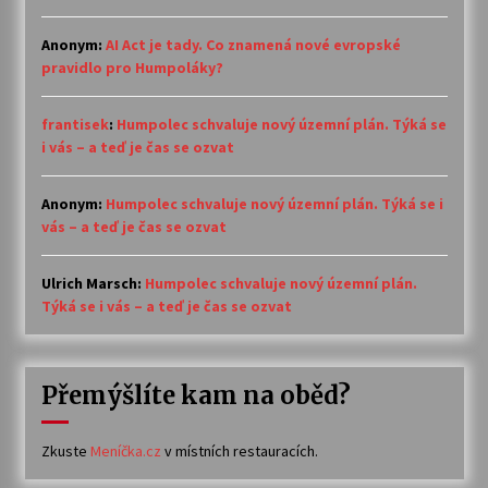
Anonym
:
AI Act je tady. Co znamená nové evropské
pravidlo pro Humpoláky?
frantisek
:
Humpolec schvaluje nový územní plán. Týká se
i vás – a teď je čas se ozvat
Anonym
:
Humpolec schvaluje nový územní plán. Týká se i
vás – a teď je čas se ozvat
Ulrich Marsch
:
Humpolec schvaluje nový územní plán.
Týká se i vás – a teď je čas se ozvat
Přemýšlíte kam na oběd?
Zkuste
Meníčka.cz
v místních restauracích.