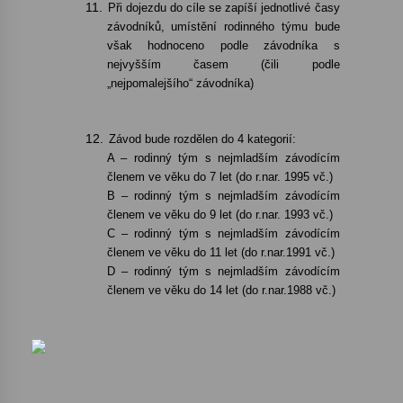
11.
Při dojezdu do cíle se zapíší jednotlivé časy
závodníků, umístění rodinného týmu bude
však hodnoceno podle závodníka s
nejvyšším časem (čili podle
„nejpomalejšího“ závodníka)
12.
Závod bude rozdělen do 4 kategorií:
A – rodinný tým s nejmladším závodícím
členem ve věku do 7 let (do r.nar. 1995 vč.)
B – rodinný tým s nejmladším závodícím
členem ve věku do 9 let (do r.nar. 1993 vč.)
C – rodinný tým s nejmladším závodícím
členem ve věku do 11 let (do r.nar.1991 vč.)
D – rodinný tým s nejmladším závodícím
členem ve věku do 14 let (do r.nar.1988 vč.)