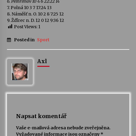
6. Pelhřimov 10 4 6 22:22 14
7. Polná 10 3 7 17:24 13
Votavžatský ploty
8. Náměšť n. O. 10 2 8 7:25 12
23. 7. 2026
9. Žďírec n. D. 12 0 12 9:36 12
Post Views:
1
Posted in
Sport
Letní koncerty ve Stromovce: Rufus Miller
22. 7. 2026
Axl
Vysočinka
17. 7. 2026
Ozvěny prázdnin
14. 7. 2026
Napsat komentář
Za kulturou kousek za Humpolec. V Želivě ožije
Vaše e-mailová adresa nebude zveřejněna.
odkaz Josefa Čapka
Vyžadované informace jsou označeny
*
13. 7. 2026