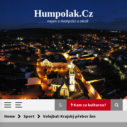
Skip
to
Humpolak.cz
content
. . . . . nejen o Humpolci a okolí
Kam za kulturou?
Home
Sport
Volejbal: Krajský přebor žen
Kam za kulturou?