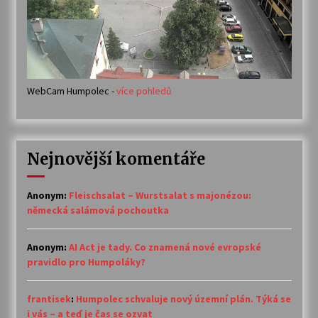
WebCam Humpolec -
více pohledů
Nejnovější komentáře
Anonym
:
Fleischsalat – Wurstsalat s majonézou:
německá salámová pochoutka
Anonym
:
AI Act je tady. Co znamená nové evropské
pravidlo pro Humpoláky?
frantisek
:
Humpolec schvaluje nový územní plán. Týká se
i vás – a teď je čas se ozvat