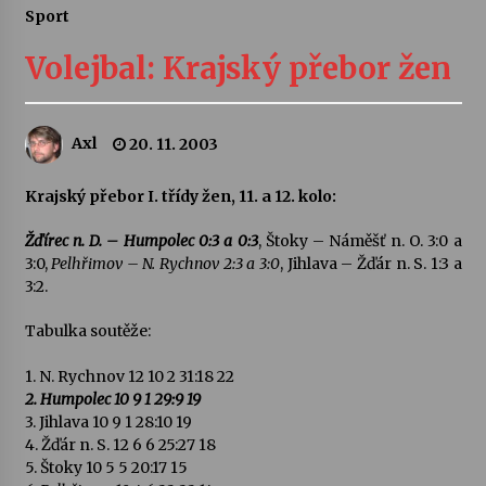
Sport
Letní koncerty ve Stromovce: Ars Camerata a
Sukuba Ensemble
Volejbal: Krajský přebor žen
4. 8. 2026
Vernisáž výstavy Josefíny Duškové: Stávám se
Axl
20. 11. 2003
kapkou
30. 7. 2026
Krajský přebor I. třídy žen, 11. a 12. kolo:
Veselí muzikanti
Žďírec n. D. – Humpolec 0:3 a 0:3
, Štoky – Náměšť n. O. 3:0 a
30. 7. 2026
3:0,
Pelhřimov – N. Rychnov 2:3 a 3:0
, Jihlava – Žďár n. S. 1:3 a
3:2.
Tabulka soutěže:
Pozvánka na integrační festival Quijotova
šedesátka: 28. 7.–1. 8. 2026
28. 7. 2026
1. N. Rychnov 12 10 2 31:18 22
2. Humpolec 10 9 1 29:9 19
3. Jihlava 10 9 1 28:10 19
Letní koncerty ve Stromovce: Kolchoz a
4. Žďár n. S. 12 6 6 25:27 18
Jenakaši
5. Štoky 10 5 5 20:17 15
28. 7. 2026