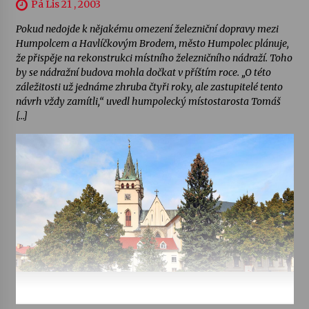
Pá Lis 21 , 2003
Pokud nedojde k nějakému omezení železniční dopravy mezi
Humpolcem a Havlíčkovým Brodem, město Humpolec plánuje,
že přispěje na rekonstrukci místního železničního nádraží. Toho
by se nádražní budova mohla dočkat v příštím roce. „O této
záležitosti už jednáme zhruba čtyři roky, ale zastupitelé tento
návrh vždy zamítli,“ uvedl humpolecký místostarosta Tomáš
[…]