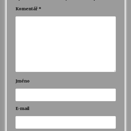
Komentář
*
Varhanní recitál Michala Novenka v Klášteře
Želiv
3. 7. 2026
Petr Adamec – Malovaný svět
30. 6. 2026
Jméno
E-mail