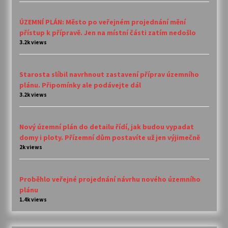
ÚZEMNÍ PLÁN: Město po veřejném projednání mění
přístup k přípravě. Jen na místní části zatím nedošlo
3.2k views
Starosta slíbil navrhnout zastavení příprav územního
plánu. Připomínky ale podávejte dál
3.2k views
Nový územní plán do detailu řídí, jak budou vypadat
domy i ploty. Přízemní dům postavíte už jen výjimečně
2k views
Proběhlo veřejné projednání návrhu nového územního
plánu
1.4k views