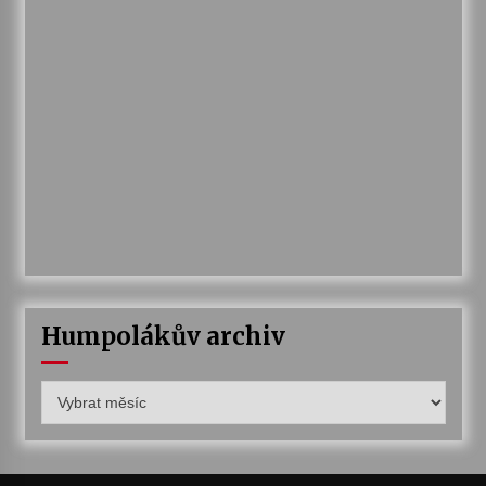
Humpolákův archiv
Humpolákův
archiv