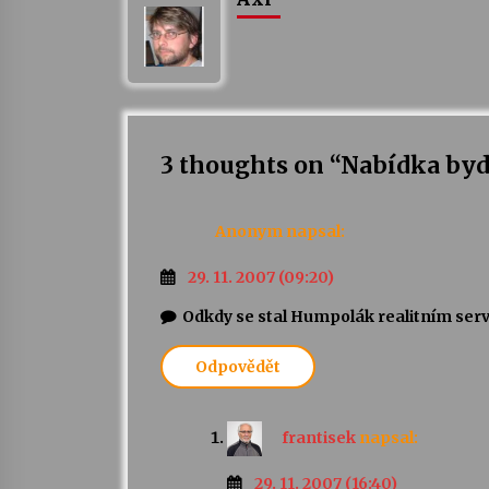
3 thoughts on “
Nabídka byd
Anonym
napsal:
29. 11. 2007 (09:20)
Odkdy se stal Humpolák realitním se
Odpovědět
frantisek
napsal:
29. 11. 2007 (16:40)