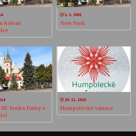
16
1. 1. 2001
m kolem
New York
lce
014
20. 11. 2020
SE: fenka Daisy v
Humpolecké vánoce
lci