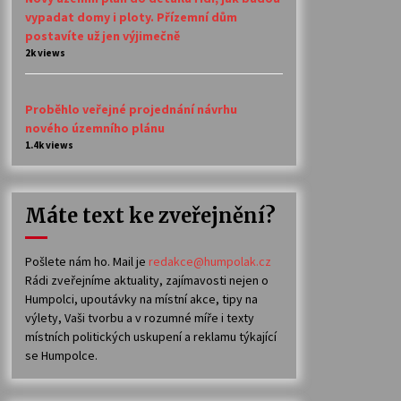
vypadat domy i ploty. Přízemní dům
postavíte už jen výjimečně
2k views
Proběhlo veřejné projednání návrhu
nového územního plánu
1.4k views
Máte text ke zveřejnění?
Pošlete nám ho. Mail je
redakce@humpolak.cz
Rádi zveřejníme aktuality, zajímavosti nejen o
Humpolci, upoutávky na místní akce, tipy na
výlety, Vaši tvorbu a v rozumné míře i texty
místních politických uskupení a reklamu týkající
se Humpolce.