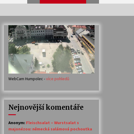
Veselí muzikanti
30. 7. 2026
Votavžatský ploty
23. 7. 2026
WebCam Humpolec -
více pohledů
Ozvěny prázdnin
14. 7. 2026
Nejnovější komentáře
Petr Adamec – Malovaný svět
30. 6. 2026
Anonym
:
Fleischsalat – Wurstsalat s
majonézou: německá salámová pochoutka