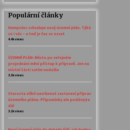
Populární články
Humpolec schvaluje nový územní plán. Týká
se i vás – a teď je čas se ozvat
4.4k views
ÚZEMNÍ PLÁN: Město po veřejném
projednání mění přístup k přípravě. Jen na
místní části zatím nedošlo
3.3k views
Starosta slíbil navrhnout zastavení příprav
územního plánu. Připomínky ale podávejte
dál
3.2k views
Nový územní plán do detailu řídí, jak budou