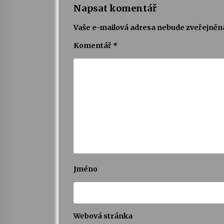
Napsat komentář
Vaše e-mailová adresa nebude zveřejněn
Komentář
*
Jméno
Webová stránka