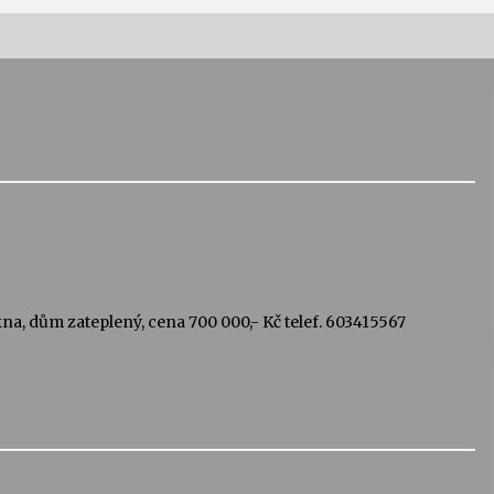
Vernisáž výstavy Josefíny Duškové:
Stávám se kapkou
30. 7. 2026
Letní koncerty ve Stromovce:
Kolchoz a Jenakaši
28. 7. 2026
na, dům zateplený, cena 700 000,- Kč telef. 603415567
s
Vysočinka
17. 7. 2026
V
Varhanní recitál Michala Novenka v
Klášteře Želiv
3. 7. 2026