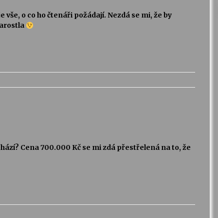
vše, o co ho čtenáři požádají. Nezdá se mi, že by
narostla
hází? Cena 700.000 Kč se mi zdá přestřelená na to, že