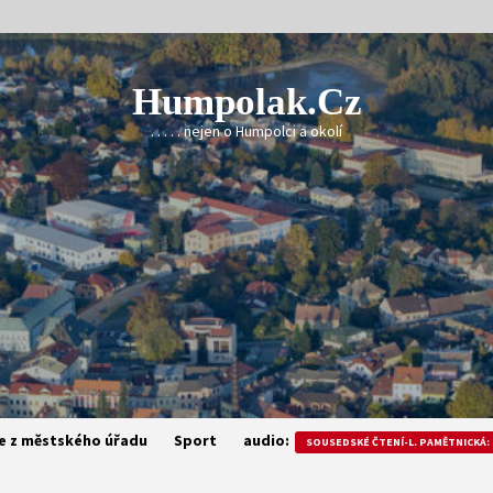
Humpolak.cz
. . . . . nejen o Humpolci a okolí
e z městského úřadu
Sport
audio:
SOUSEDSKÉ ČTENÍ-L. PAMĚTNICKÁ: 