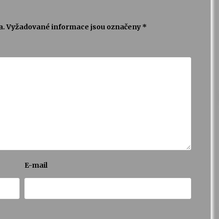
a.
Vyžadované informace jsou označeny
*
E-mail