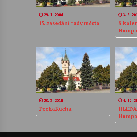
29. 1. 2004
3. 6. 20
15. zasedání rady města
S kole
Humpo
23. 2. 2016
4. 12. 2
PechaKucha
HLEDÁ 
Humpo