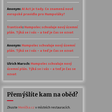
Anonym
:
AI Act je tady. Co znamená nové
evropské pravidlo pro Humpoláky?
frantisek
:
Humpolec schvaluje nový územní
plán. Týká se i vás – a teď je čas se ozvat
Anonym
:
Humpolec schvaluje nový územní
plán. Týká se i vás – a teď je čas se ozvat
Ulrich Marsch
:
Humpolec schvaluje nový
územní plán. Týká se i vás – a teď je čas se
ozvat
Přemýšlíte kam na oběd?
Zkuste
Meníčka.cz
v místních restauracích.