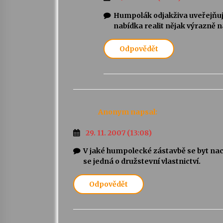
Humpolák odjakživa uveřejňuje 
nabídka realit nějak výrazně 
Odpovědět
Anonym
napsal:
29. 11. 2007 (13:08)
V jaké humpolecké zástavbě se byt nac
se jedná o družstevní vlastnictví.
Odpovědět