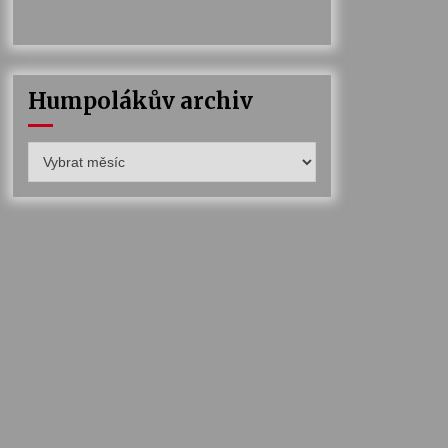
Humpolákův archiv
Humpolákův
archiv