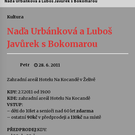
Naďa Urbánková a Luboš Javůrek s Bokomarou
Letní koncerty ve Stromovce: Ars Camerata a
Sukuba Ensemble
Kultura
4. 8. 2026
Naďa Urbánková a Luboš
Vernisáž výstavy Josefíny Duškové: Stávám se
Javůrek s Bokomarou
kapkou
30. 7. 2026
Petr
28. 6. 2011
Veselí muzikanti
30. 7. 2026
Zahradní areál Hotelu Na Kocandě v Želivě
KDY:
2.7.2011 od 19.00
Pozvánka na integrační festival Quijotova
šedesátka: 28. 7.–1. 8. 2026
KDE:
zahradní areál Hotelu Na Kocandě
28. 7. 2026
VSTUP:
–
děti do 10let a senioři nad 60 let
zdarma
– ostatní
90kč
v předprodeji a
110kč
na místě
Letní koncerty ve Stromovce: Kolchoz a
Jenakaši
PŘEDPRODEJ:
KDY:
28. 7. 2026