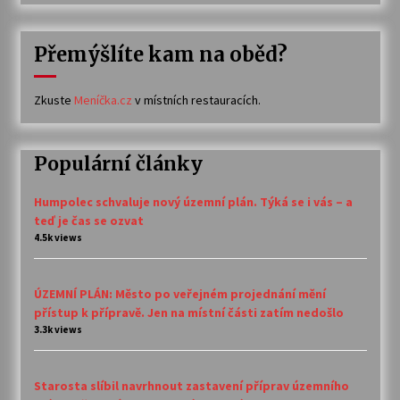
Přemýšlíte kam na oběd?
Zkuste
Meníčka.cz
v místních restauracích.
Populární články
Humpolec schvaluje nový územní plán. Týká se i vás – a
teď je čas se ozvat
4.5k views
ÚZEMNÍ PLÁN: Město po veřejném projednání mění
přístup k přípravě. Jen na místní části zatím nedošlo
3.3k views
Starosta slíbil navrhnout zastavení příprav územního