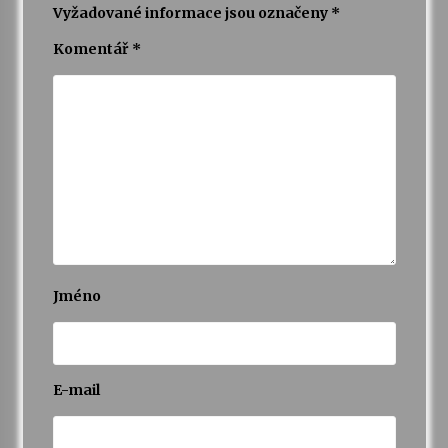
Vyžadované informace jsou označeny
*
Komentář
*
Jméno
E-mail