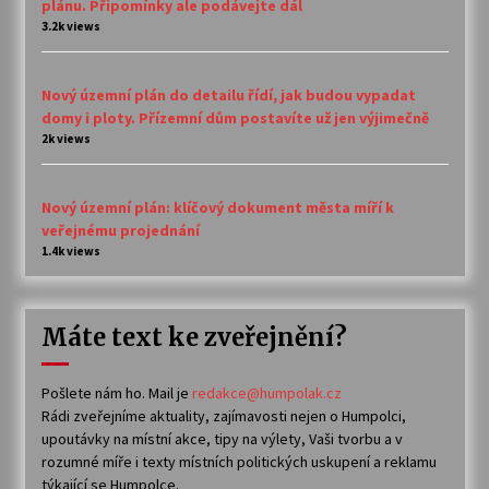
plánu. Připomínky ale podávejte dál
3.2k views
Nový územní plán do detailu řídí, jak budou vypadat
domy i ploty. Přízemní dům postavíte už jen výjimečně
2k views
Nový územní plán: klíčový dokument města míří k
veřejnému projednání
1.4k views
Máte text ke zveřejnění?
Pošlete nám ho. Mail je
redakce@humpolak.cz
Rádi zveřejníme aktuality, zajímavosti nejen o Humpolci,
upoutávky na místní akce, tipy na výlety, Vaši tvorbu a v
rozumné míře i texty místních politických uskupení a reklamu
týkající se Humpolce.