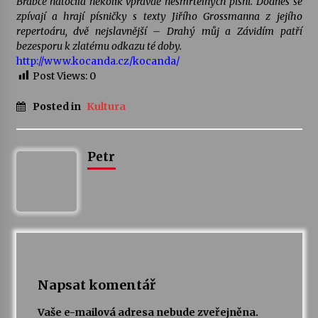
Brabce natočila několik vpravdě nesmrtelných písní. Dodnes se
zpívají a hrají písničky s texty Jiřího Grossmanna z jejího
repertoáru, dvě nejslavnější – Drahý můj a Závidím patří
Varhanní recitál Michala Novenka v Klášteře
bezesporu k zlatému odkazu té doby.
Želiv
http://www.kocanda.cz/kocanda/
3. 7. 2026
Post Views:
0
Petr Adamec – Malovaný svět
Posted in
Kultura
30. 6. 2026
Petr
Napsat komentář
Vaše e-mailová adresa nebude zveřejněna.