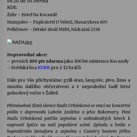
od 20. do 30. června
KDE:
Votavžatský ploty
Želiv – Hotel Na Kocandě
23. 7. 2026
Humpolec – Papírnictví U Veletů, Masarykova 605
Pelhřimov – Dětské zboží MIPA, Nádražní 2138
Letní koncerty ve Stromovce: Rufus Miller
22. 7. 2026
Doprovodné akce:
– prvních
100 piv zdarma
jako 100 let existence Kocandy
– švédská hra
KUBB
pro 2-12 hráčů
Vysočinka
17. 7. 2026
Dále pro Vás přichystáme grill-stan, langoše, pivo, limo a
mnoho dalšího občerstvení a v neposlední řadě letní
pohodový večer v Želivě.
Ozvěny prázdnin
14. 7. 2026
Pětinásobná Zlatá slavice Naďa Urbánková se vrací na koncertní
pódia v doprovodu Luboše Javůrka a jeho Bokomary. Paní
Naďa Urbánková patřila zejména v sedmdesátých letech k
Za kulturou kousek za Humpolec. V Želivě ožije
naprosté špičce na naší populární scéně. Zpívala a hrála v
odkaz Josefa Čapka
legendárním Semaforu a zejména s Country beatem Jiřího
13. 7. 2026