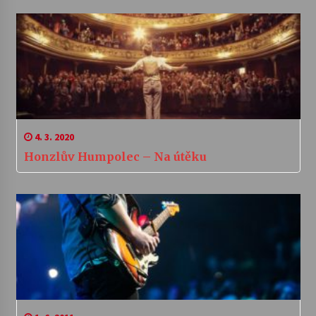
4. 3. 2020
Honzlův Humpolec – Na útěku