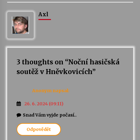
Axl
Varhanní recitál Michala Novenka v Klášteře
Želiv
3. 7. 2026
Petr Adamec – Malovaný svět
30. 6. 2026
3 thoughts on “
Noční hasičská
soutěž v Hněvkovicích
”
Anonym
napsal:
26. 6. 2024 (09:11)
Snad Vám vyjde počasí..
Odpovědět