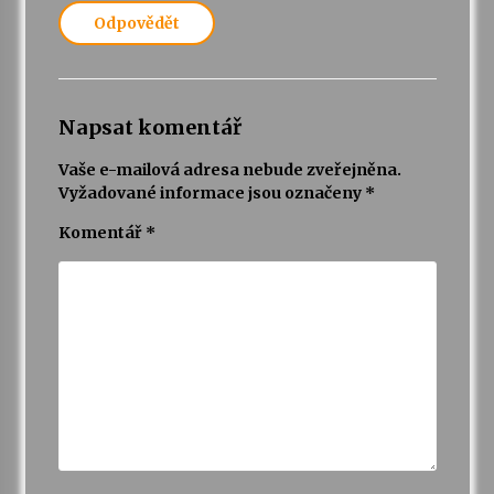
Odpovědět
Napsat komentář
Vaše e-mailová adresa nebude zveřejněna.
Vyžadované informace jsou označeny
*
Komentář
*