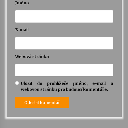
Jméno
E-mail
Webová stránka
Uložit do prohlížeče jméno, e-mail a
webovou stránku pro budoucí komentáře.