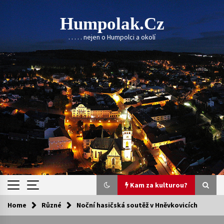
Skip
to
Humpolak.cz
content
. . . . . nejen o Humpolci a okolí
Kam za kulturou?
Home
Různé
Noční hasičská soutěž v Hněvkovicích
Kam za kulturou?