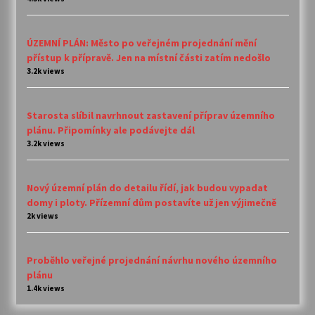
ÚZEMNÍ PLÁN: Město po veřejném projednání mění
přístup k přípravě. Jen na místní části zatím nedošlo
3.2k views
Starosta slíbil navrhnout zastavení příprav územního
plánu. Připomínky ale podávejte dál
3.2k views
Nový územní plán do detailu řídí, jak budou vypadat
domy i ploty. Přízemní dům postavíte už jen výjimečně
2k views
Proběhlo veřejné projednání návrhu nového územního
plánu
1.4k views