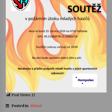
Votavžatský ploty
23. 7. 2026
Letní koncerty ve Stromovce: Rufus Miller
22. 7. 2026
Vysočinka
17. 7. 2026
Ozvěny prázdnin
14. 7. 2026
Post Views:
11
Za kulturou kousek za Humpolec. V Želivě ožije
odkaz Josefa Čapka
Posted in
Různé
13. 7. 2026