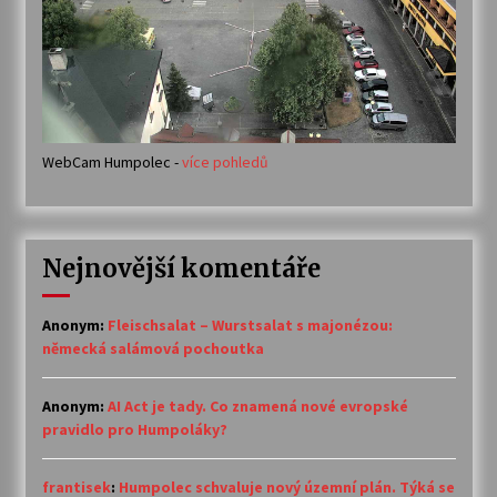
WebCam Humpolec -
více pohledů
Nejnovější komentáře
Anonym
:
Fleischsalat – Wurstsalat s majonézou:
německá salámová pochoutka
Anonym
:
AI Act je tady. Co znamená nové evropské
pravidlo pro Humpoláky?
frantisek
:
Humpolec schvaluje nový územní plán. Týká se