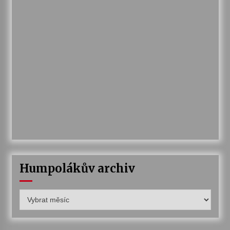
Humpolákův archiv
Humpolákův
archiv