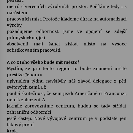
pěti tisíc
metrů čtverečních výrobních prostor. Počítáme tedy i s
nárůstem
pracovních míst. Protože klademe důraz na automatizaci
výroby,
požadujeme odbornost. Jsme ve spojení se zdejší
průmyslovkou, její
absolventi mají šanci získat místo na vysoce
sofistikovaném pracovišti.
A co z toho všeho bude mít město?
Myslím, že pro tento region to bude znamení určité
prestiže. Jenom v
uplynulém týdnu navštívily náš závod delegace z pěti
světových zemí. Už
pouhá skutečnost, že sem jezdí Američané či Francouzi,
není k zahození. A
jakmile zprovozníme centrum, budou se tady střídat
zahraniční odborníci
ještě častěji. Nové vývojové centrum je v podstatě jen
takový první
krok.