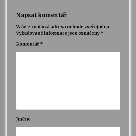
Napsat komentář
Vaše e-mailová adresa nebude zveřejněna.
Vyžadované informace jsou označeny
*
Komentář
*
Jméno