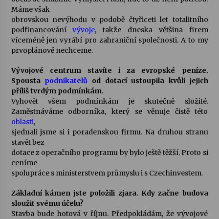
Máme však
obrovskou nevýhodu v podobě čtyřiceti let totalitního
podfinancování
vývoje
, takže dneska většina firem
víceméně jen vyrábí pro zahraniční společnosti. A to my
prvoplánově nechceme.
Vývojové centrum stavíte i za evropské peníze.
Spousta
podnikatelů
od dotací ustoupila kvůli jejich
příliš tvrdým podmínkám.
Vyhovět všem podmínkám je skutečně složité.
Zaměstnáváme odborníka, který se věnuje čistě této
oblasti
,
sjednali jsme si i poradenskou firmu. Na druhou stranu
stavět bez
dotace z operačního programu by bylo ještě těžší. Proto si
ceníme
spolupráce s ministerstvem průmyslu i s Czechinvestem.
Základní kámen jste položili zjara. Kdy začne budova
sloužit svému účelu?
Stavba bude hotová v říjnu. Předpokládám, že vývojové