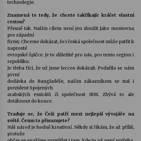
technologie.
Znamená to tedy, že chcete takříkajíc kráčet vlastní
cestou?
Přesně tak. Naším cílem není jen sloužit jako montovna
pro západní
firmy. Chceme dokázat, že i česká společnost může patřit k
naprosté
evropské špičce. Je to důležité pro nás, pro tento region i
republiku.
Je třeba říci, že už jsme leccos dokázali. Podařila se nám
první
dodávka do Bangladéše, naším zákazníkem se stal i
prezident Spojených
arabských emirátů či společnost IBM. Zbývá to ale
dotáhnout do konce.
Traduje se, že Češi patří mezi nejlepší vývojáře na
světě. Čemu to přisuzujete?
Náš národ je hodně kreativní. Někdy si říkám, že až příliš,
protože
občas se snažíme vymýšlet i tam, kde to už není potřeba.