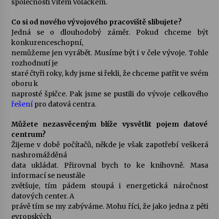
společnosti Vítem Voláčkem.
Votavžatský ploty
Co si od nového vývojového pracoviště slibujete?
23. 7. 2026
Jedná se o dlouhodobý záměr. Pokud chceme být
konkurenceschopní,
nemůžeme jen vyrábět. Musíme být i v čele vývoje. Tohle
rozhodnutí je
Letní koncerty ve Stromovce: Rufus Miller
staré čtyři roky, kdy jsme si řekli, že chceme patřit ve svém
22. 7. 2026
oboru k
naprosté špičce. Pak jsme se pustili do vývoje celkového
řešení
pro datová centra.
Vysočinka
17. 7. 2026
Můžete nezasvěceným blíže vysvětlit pojem datové
centrum?
Žijeme v době počítačů, někde je však zapotřebí veškerá
Ozvěny prázdnin
nashromážděná
14. 7. 2026
data ukládat. Přirovnal bych to ke knihovně. Masa
informací se neustále
zvětšuje, tím pádem stoupá i energetická náročnost
datových center. A
Za kulturou kousek za Humpolec. V Želivě ožije
právě tím se my zabýváme. Mohu říci, že jako jedna z pěti
odkaz Josefa Čapka
evropských
13. 7. 2026