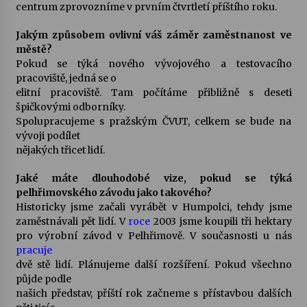
centrum zprovozníme v prvním čtvrtletí příštího roku.
Jakým způsobem ovlivní váš záměr zaměstnanost ve
městě?
Pokud se týká nového vývojového a testovacího
pracoviště, jedná se o
elitní pracoviště. Tam počítáme přibližně s deseti
špičkovými odborníky.
Spolupracujeme s pražským ČVUT, celkem se bude na
vývoji podílet
nějakých třicet lidí.
Jaké máte dlouhodobé vize, pokud se týká
pelhřimovského závodu jako takového?
Historicky jsme začali vyrábět v Humpolci, tehdy jsme
zaměstnávali pět lidí. V
roce
2003 jsme koupili tři hektary
pro výrobní závod v Pelhřimově. V současnosti u nás
pracuje
dvě stě lidí. Plánujeme další rozšíření. Pokud všechno
půjde podle
našich představ, příští rok začneme s přístavbou dalších