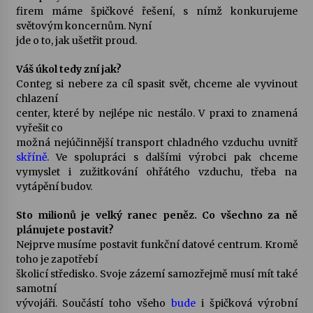
firem máme špičkové řešení, s nímž konkurujeme
světovým koncernům. Nyní
Varhanní recitál Michala Novenka v Klášteře
jde o to, jak ušetřit proud.
Želiv
3. 7. 2026
Váš úkol tedy zní jak?
Conteg si nebere za cíl spasit svět, chceme ale vyvinout
chlazení
Petr Adamec – Malovaný svět
center, které by nejlépe nic nestálo. V praxi to znamená
30. 6. 2026
vyřešit co
možná nejúčinnější transport chladného vzduchu uvnitř
skříně
. Ve spolupráci s dalšími výrobci pak chceme
vymyslet i zužitkování ohřátého vzduchu, třeba na
vytápění budov.
Sto milionů je velký ranec peněz. Co všechno za ně
plánujete postavit?
Nejprve musíme postavit funkční datové centrum. Kromě
toho je zapotřebí
školicí středisko. Svoje zázemí samozřejmě musí mít také
samotní
vývojáři. Součástí toho všeho
bude
i špičková výrobní