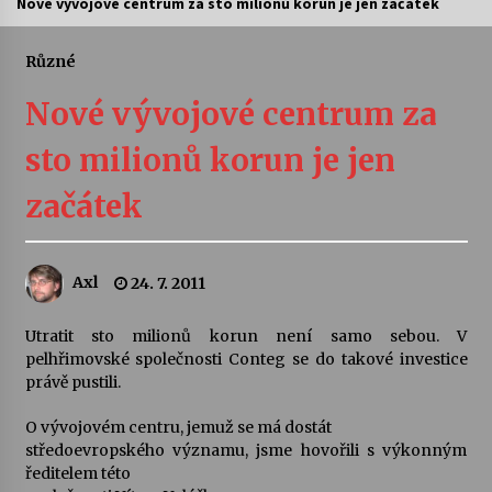
Nové vývojové centrum za sto milionů korun je jen začátek
Letní koncerty ve Stromovce: Ars Camerata a
Sukuba Ensemble
Různé
4. 8. 2026
Nové vývojové centrum za
Vernisáž výstavy Josefíny Duškové: Stávám se
sto milionů korun je jen
kapkou
30. 7. 2026
začátek
Veselí muzikanti
30. 7. 2026
Axl
24. 7. 2011
Utratit sto milionů korun není samo sebou. V
Pozvánka na integrační festival Quijotova
šedesátka: 28. 7.–1. 8. 2026
pelhřimovské společnosti Conteg se do takové investice
28. 7. 2026
právě pustili.
O vývojovém centru, jemuž se má dostát
Letní koncerty ve Stromovce: Kolchoz a
středoevropského významu, jsme hovořili s výkonným
Jenakaši
ředitelem této
28. 7. 2026