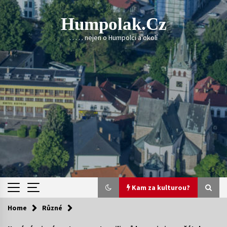
Skip
to
Humpolak.cz
content
. . . . . nejen o Humpolci a okolí
Kam za kulturou?
Home
Různé
Kam za kulturou?