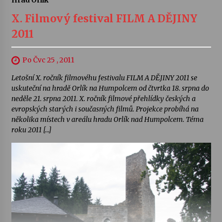
Hrad Orlík
X. Filmový festival FILM A DĚJINY
2011
Po Čvc 25 , 2011
Letošní X. ročník filmovéhu festivalu FILM A DĚJINY 2011 se
uskuteční na hradě Orlík na Humpolcem od čtvrtka 18. srpna do
neděle 21. srpna 2011. X. ročník filmové přehlídky českých a
evropských starých i současných filmů. Projekce probíhá na
několika místech v areálu hradu Orlík nad Humpolcem. Téma
roku 2011 […]