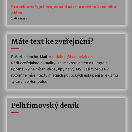
Proběhlo veřejné projednání návrhu nového územního
plánu
1.4k views
Máte text ke zveřejnění?
Pošlete nám ho. Mail je
redakce@humpolak.cz
Rádi zveřejníme aktuality, zajímavosti nejen o Humpolci,
upoutávky na místní akce, tipy na výlety, Vaši tvorbu a v
rozumné míře i texty místních politických uskupení a reklamu
týkající se Humpolce.
Pelhřimovský deník