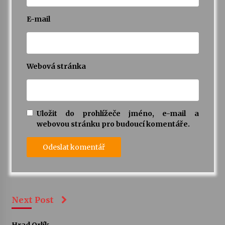
E-mail
Webová stránka
Uložit do prohlížeče jméno, e-mail a
webovou stránku pro budoucí komentáře.
Next Post