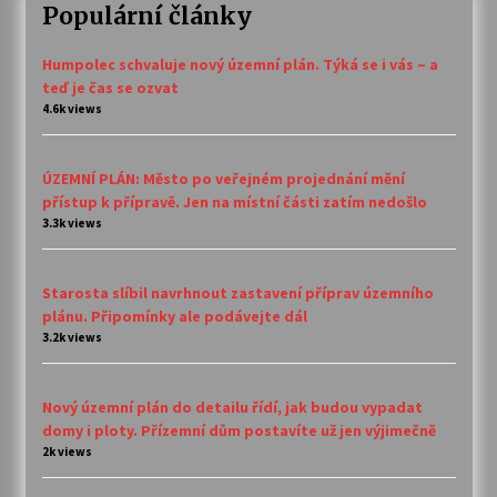
Populární články
Humpolec schvaluje nový územní plán. Týká se i vás – a
teď je čas se ozvat
4.6k views
ÚZEMNÍ PLÁN: Město po veřejném projednání mění
přístup k přípravě. Jen na místní části zatím nedošlo
3.3k views
Starosta slíbil navrhnout zastavení příprav územního
plánu. Připomínky ale podávejte dál
3.2k views
Nový územní plán do detailu řídí, jak budou vypadat
domy i ploty. Přízemní dům postavíte už jen výjimečně
2k views