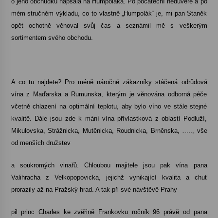
o jeho obchůdku napsala na Humpoláka. Po počáteční nedůvěře a po
mém stručném výkladu, co to vlastně „Humpolák“ je, mi pan Staněk
Varhanní recitál Michala Novenka v Klášteře
opět ochotně věnoval svůj čas a seznámil mě s veškerým
Želiv
sortimentem svého obchodu.
3. 7. 2026
Petr Adamec – Malovaný svět
30. 6. 2026
A co tu najdete? Pro méně náročné zákazníky stáčená odrůdová
vína z Maďarska a Rumunska, kterým je věnována odborná péče
včetně chlazení na optimální teplotu, aby bylo víno ve stále stejné
kvalitě. Dále jsou zde k mání vína přívlastková z oblastí Podluží,
Mikulovska, Strážnicka, Mutěnicka, Roudnicka, Brněnska, ….., vše
od menších družstev
a soukromých vinařů. Chloubou majitele jsou pak vína pana
Valihracha z Velkopopovicka, jejichž vynikající kvalita a chuť
prorazily až na Pražský hrad. A tak při své návštěvě Prahy
pil princ Charles ke zvěřině Frankovku ročník 96 právě od pana