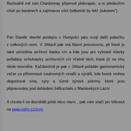
Rozhodně mě toto Chardonnay příjemně překvapilo, a to především
chutí po banánech a zajímavou vůní (odborník by řekl „buketem“).
Pan Staněk otevřel prodejnu v Humpolci jako svoji další pobočku
z celkových osmi. V Jihlavě pak má hlavní provozovnu, při které je
také umístěna archivní banka vín a kde jsou pro vybrané klienty
pořádány ochutnávky archovních vín včetně těch, které již na trhu
nikde neuvidíte. Každoročně je pak v Jihlavě pořádán gastronomický
večer za přítomnosti soukromých vinařů a sýrařů, kde hosté mohou
degustovat vína, sýry a různé sýrové pokrmy, které jsou
připravovány pod dohledem šéfkuchaře z Mariánských Lázní.
A chcete-li se dozvědět ještě něco navíc , pak vám stačí jen kliknout
na
www.volny.cz/syry
.