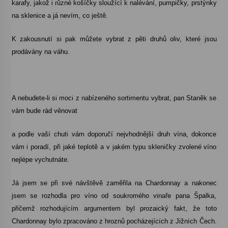
karafy, jakož i různé košíčky sloužící k nalévání, pumpičky, prstýnky
na sklenice a já nevím, co ještě.
K zakousnutí si pak můžete vybrat z pěti druhů oliv, které jsou
prodávány na váhu.
A nebudete-li si moci z nabízeného sortimentu vybrat, pan Staněk se
vám bude rád věnovat
a podle vaší chuti vám doporučí nejvhodnější druh vína, dokonce
vám i poradí, při jaké teplotě a v jakém typu skleničky zvolené víno
nejlépe vychutnáte.
Já jsem se při své návštěvě zaměřila na Chardonnay a nakonec
jsem se rozhodla pro víno od soukromého vinaře pana Špalka,
přičemž rozhodujícím argumentem byl prozaický fakt, že toto
Chardonnay bylo zpracováno z hroznů pocházejících z Jižních Čech.