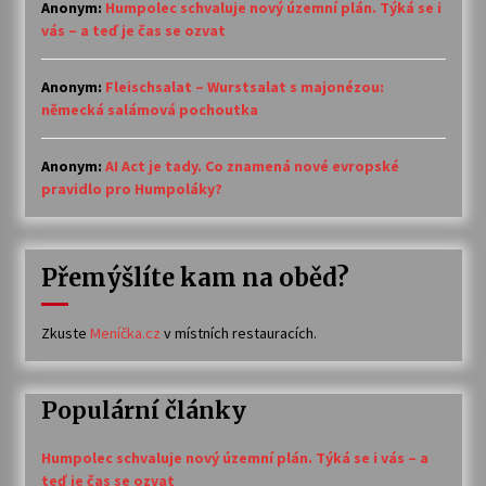
Anonym
:
Humpolec schvaluje nový územní plán. Týká se i
vás – a teď je čas se ozvat
Anonym
:
Fleischsalat – Wurstsalat s majonézou:
německá salámová pochoutka
Anonym
:
AI Act je tady. Co znamená nové evropské
pravidlo pro Humpoláky?
Přemýšlíte kam na oběd?
Zkuste
Meníčka.cz
v místních restauracích.
Populární články
Humpolec schvaluje nový územní plán. Týká se i vás – a
teď je čas se ozvat