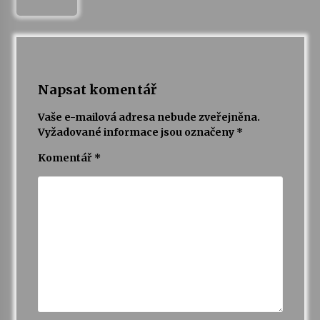
Napsat komentář
Vaše e-mailová adresa nebude zveřejněna.
Vyžadované informace jsou označeny
*
Komentář
*