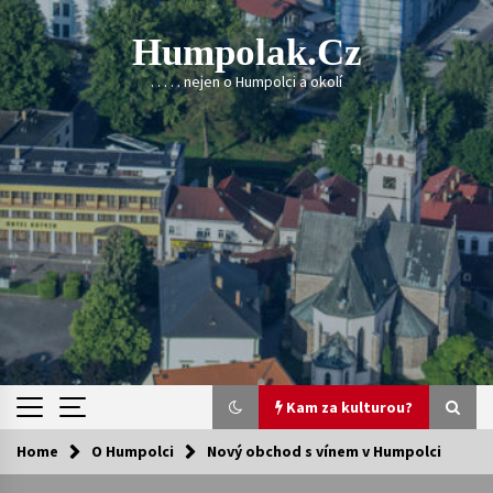
Skip
to
Humpolak.cz
content
. . . . . nejen o Humpolci a okolí
Kam za kulturou?
Home
O Humpolci
Nový obchod s vínem v Humpolci
Kam za kulturou?