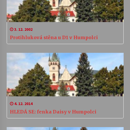
3. 12. 2002
Protihluková stěna u D1 v Humpolci
4. 12. 2014
HLEDÁ SE: fenka Daisy v Humpolci