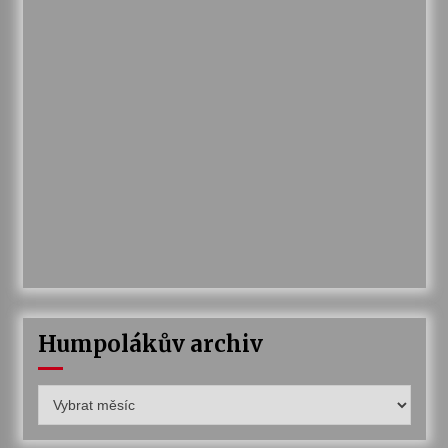
Humpolákův archiv
Humpolákův
archiv