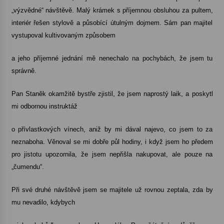
„výzvědné“ návštěvě. Malý krámek s příjemnou obsluhou za pultem,
Votavžatský ploty
interiér řešen stylově a působící útulným dojmem. Sám pan majitel
23. 7. 2026
vystupoval kultivovaným způsobem
a jeho příjemné jednání mě nenechalo na pochybách, že jsem tu
Letní koncerty ve Stromovce: Rufus Miller
správně.
22. 7. 2026
Pan Staněk okamžitě bystře zjistil, že jsem naprostý laik, a poskytl
mi odbornou instruktáž
Vysočinka
17. 7. 2026
o přívlastkových vínech, aniž by mi dával najevo, co jsem to za
neznaboha. Věnoval se mi dobře půl hodiny, i když jsem ho předem
pro jistotu upozornila, že jsem nepřišla nakupovat, ale pouze na
Ozvěny prázdnin
„čumendu“.
14. 7. 2026
Při své druhé návštěvě jsem se majitele už rovnou zeptala, zda by
mu nevadilo, kdybych
Za kulturou kousek za Humpolec. V Želivě ožije
odkaz Josefa Čapka
13. 7. 2026