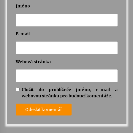
Jméno
E-mail
Webová stránka
Uložit do prohlížeče jméno, e-mail a
webovou stránku pro budoucí komentáře.