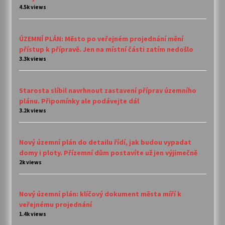
4.5k views
ÚZEMNÍ PLÁN: Město po veřejném projednání mění
přístup k přípravě. Jen na místní části zatím nedošlo
3.3k views
Starosta slíbil navrhnout zastavení příprav územního
plánu. Připomínky ale podávejte dál
3.2k views
Nový územní plán do detailu řídí, jak budou vypadat
domy i ploty. Přízemní dům postavíte už jen výjimečně
2k views
Nový územní plán: klíčový dokument města míří k
veřejnému projednání
1.4k views