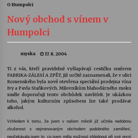
O Humpolci
Letní koncerty ve Stromovce: Ars Camerata a
Sukuba Ensemble
Nový obchod s vínem v
4. 8. 2026
Humpolci
Vernisáž výstavy Josefíny Duškové: Stávám se
kapkou
30. 7. 2026
myska
17. 8. 2004
Veselí muzikanti
Ti z vás, kteří pravidelně vyšlapávají cestičku směrem
30. 7. 2026
FABRIKA-ZÁLESÍ A ZPĚT, již určitě zaznamenali, že v ulici
Komenského byla nově otevřena speciální prodejna vína
Ivy a Pavla Staňkových. Milovníkům blahodárného moku
směle doporučuji tento obchůdek navštívit. Je ukázkou
Pozvánka na integrační festival Quijotova
šedesátka: 28. 7.–1. 8. 2026
toho, jakým kulturním způsobem lze také prodávat
28. 7. 2026
alkohol.
Vzhledem k tomu, že jsem v našem městě již učinila nedobrou
Letní koncerty ve Stromovce: Kolchoz a
Jenakaši
zkušenost s nejmenovaným obchodem podobného zaměření,
28. 7. 2026
neočekávala jsem to, co jsem měla možnost shlédnout při své první