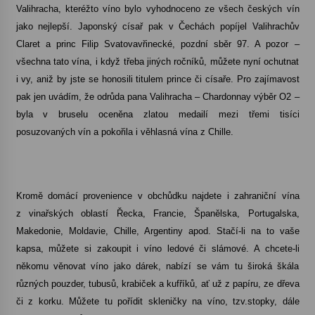
Valihracha, kteréžto víno bylo vyhodnoceno ze všech českých vín
jako nejlepší. Japonský císař pak v Čechách popíjel Valihrachův
Claret a princ Filip Svatovavřinecké, pozdní sběr 97. A pozor –
všechna tato vína, i když třeba jiných ročníků, můžete nyní ochutnat
i vy, aniž by jste se honosili titulem prince či císaře. Pro zajímavost
pak jen uvádím, že odrůda pana Valihracha – Chardonnay výběr O2 –
byla v bruselu oceněna zlatou medailí mezi třemi tisíci
posuzovaných vín a pokořila i věhlasná vína z Chille.
Kromě domácí provenience v obchůdku najdete i zahraniční vína
z vinařských oblastí Řecka, Francie, Španělska, Portugalska,
Makedonie, Moldavie, Chille, Argentiny apod. Stačí-li na to vaše
kapsa, můžete si zakoupit i víno ledové či slámové. A chcete-li
někomu věnovat víno jako dárek, nabízí se vám tu široká škála
různých pouzder, tubusů, krabiček a kufříků, ať už z papíru, ze dřeva
či z korku. Můžete tu pořídit skleničky na víno, tzv.stopky, dále