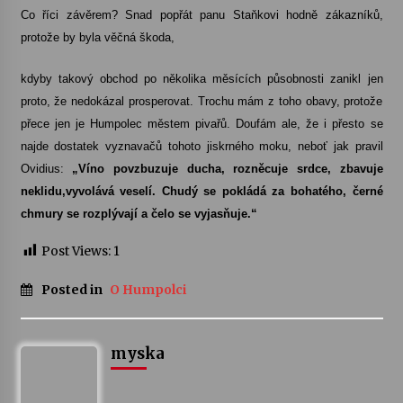
Co říci závěrem? Snad popřát panu Staňkovi hodně zákazníků,
protože by byla věčná škoda,
kdyby takový obchod po několika měsících působnosti zanikl jen
proto, že nedokázal prosperovat. Trochu mám z toho obavy, protože
přece jen je Humpolec městem pivařů. Doufám ale, že i přesto se
najde dostatek vyznavačů tohoto jiskrného moku, neboť jak pravil
Ovidius:
„Víno povzbuzuje ducha, rozněcuje srdce, zbavuje
neklidu,vyvolává veselí. Chudý se pokládá za bohatého, černé
chmury se rozplývají a čelo se vyjasňuje.“
Post Views:
1
Posted in
O Humpolci
myska