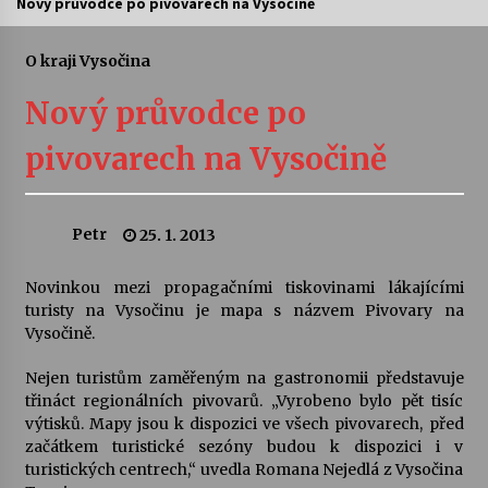
Nový průvodce po pivovarech na Vysočině
Letní koncerty ve Stromovce: Ars Camerata a
Sukuba Ensemble
O kraji Vysočina
4. 8. 2026
Nový průvodce po
Vernisáž výstavy Josefíny Duškové: Stávám se
pivovarech na Vysočině
kapkou
30. 7. 2026
Petr
25. 1. 2013
Veselí muzikanti
30. 7. 2026
Novinkou mezi propagačními tiskovinami lákajícími
turisty na Vysočinu je mapa s názvem Pivovary na
Vysočině.
Pozvánka na integrační festival Quijotova
šedesátka: 28. 7.–1. 8. 2026
28. 7. 2026
Nejen turistům zaměřeným na gastronomii představuje
třináct regionálních pivovarů. „Vyrobeno bylo pět tisíc
výtisků. Mapy jsou k dispozici ve všech pivovarech, před
Letní koncerty ve Stromovce: Kolchoz a
začátkem turistické sezóny budou k dispozici i v
Jenakaši
turistických centrech,“ uvedla Romana Nejedlá z Vysočina
28. 7. 2026