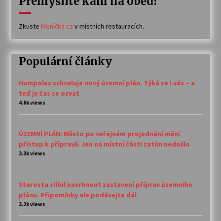
Přemýšlíte kam na oběd?
Zkuste
Meníčka.cz
v místních restauracích.
Populární články
Humpolec schvaluje nový územní plán. Týká se i vás – a
teď je čas se ozvat
4.6k views
ÚZEMNÍ PLÁN: Město po veřejném projednání mění
přístup k přípravě. Jen na místní části zatím nedošlo
3.3k views
Starosta slíbil navrhnout zastavení příprav územního
plánu. Připomínky ale podávejte dál
3.2k views