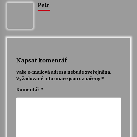
Petr
Napsat komentář
Vaše e-mailová adresa nebude zveřejněna.
Vyžadované informace jsou označeny
*
Komentář
*