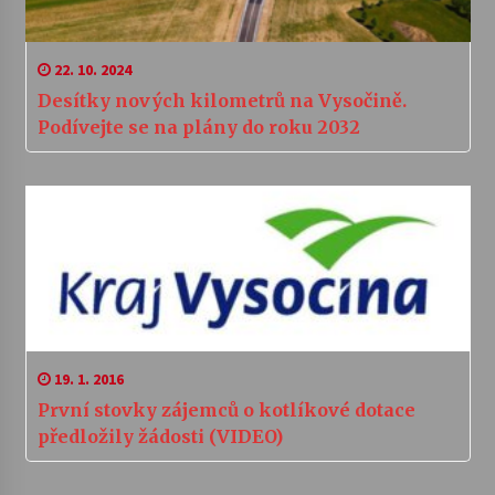
22. 10. 2024
Desítky nových kilometrů na Vysočině.
Podívejte se na plány do roku 2032
19. 1. 2016
První stovky zájemců o kotlíkové dotace
předložily žádosti (VIDEO)