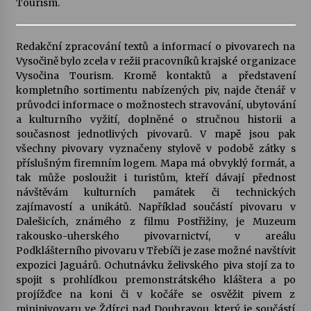
Tourism.
Votavžatský ploty
23. 7. 2026
Redakční zpracování textů a informací o pivovarech na
Vysočině bylo zcela v režii pracovníků krajské organizace
Vysočina Tourism. Kromě kontaktů a představení
kompletního sortimentu nabízených piv, najde čtenář v
Letní koncerty ve Stromovce: Rufus Miller
průvodci informace o možnostech stravování, ubytování
22. 7. 2026
a kulturního vyžití, doplněné o stručnou historii a
současnost jednotlivých pivovarů. V mapě jsou pak
všechny pivovary vyznačeny stylově v podobě zátky s
Vysočinka
příslušným firemním logem. Mapa má obvyklý formát, a
17. 7. 2026
tak může posloužit i turistům, kteří dávají přednost
návštěvám kulturních památek či technických
zajímavostí a unikátů. Například součástí pivovaru v
Ozvěny prázdnin
Dalešicích, známého z filmu Postřižiny, je Muzeum
14. 7. 2026
rakousko-uherského pivovarnictví, v areálu
Podklášterního pivovaru v Třebíči je zase možné navštívit
expozici Jaguárů. Ochutnávku želivského piva stojí za to
spojit s prohlídkou premonstrátského kláštera a po
Za kulturou kousek za Humpolec. V Želivě ožije
odkaz Josefa Čapka
projížďce na koni či v kočáře se osvěžit pivem z
13. 7. 2026
minipivovaru ve Ždírci nad Doubravou, který je součástí