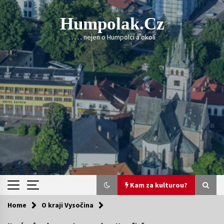
Skip
to
Humpolak.cz
content
. . . . . nejen o Humpolci a okolí
Kam za kulturou?
Home
O kraji Vysočina
Kam za kulturou?