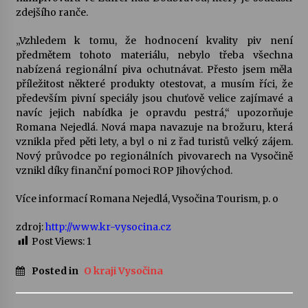
zdejšího ranče.
Varhanní recitál Michala Novenka v Klášteře
„Vzhledem k tomu, že hodnocení kvality piv není
Želiv
předmětem tohoto materiálu, nebylo třeba všechna
3. 7. 2026
nabízená regionální piva ochutnávat. Přesto jsem měla
příležitost některé produkty otestovat, a musím říci, že
Petr Adamec – Malovaný svět
především pivní speciály jsou chuťově velice zajímavé a
30. 6. 2026
navíc jejich nabídka je opravdu pestrá,“ upozorňuje
Romana Nejedlá. Nová mapa navazuje na brožuru, která
vznikla před pěti lety, a byl o ni z řad turistů velký zájem.
Nový průvodce po regionálních pivovarech na Vysočině
vznikl díky finanční pomoci ROP Jihovýchod.
Více informací Romana Nejedlá, Vysočina Tourism, p. o
zdroj:
http://www.kr-vysocina.cz
Post Views:
1
Posted in
O kraji Vysočina