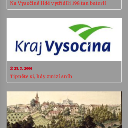
Na Vysočině lidé vytřídili 198 tun baterií
28. 3. 2006
Tipněte si, kdy zmizí sníh