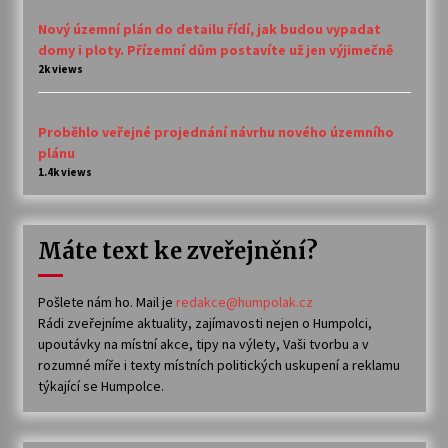
Nový územní plán do detailu řídí, jak budou vypadat
domy i ploty. Přízemní dům postavíte už jen výjimečně
2k views
Proběhlo veřejné projednání návrhu nového územního
plánu
1.4k views
Máte text ke zveřejnění?
Pošlete nám ho. Mail je
redakce@humpolak.cz
Rádi zveřejníme aktuality, zajímavosti nejen o Humpolci,
upoutávky na místní akce, tipy na výlety, Vaši tvorbu a v
rozumné míře i texty místních politických uskupení a reklamu
týkající se Humpolce.