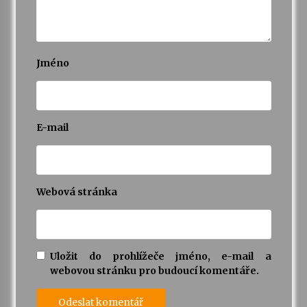
Jméno
E-mail
Webová stránka
Uložit do prohlížeče jméno, e-mail a
webovou stránku pro budoucí komentáře.