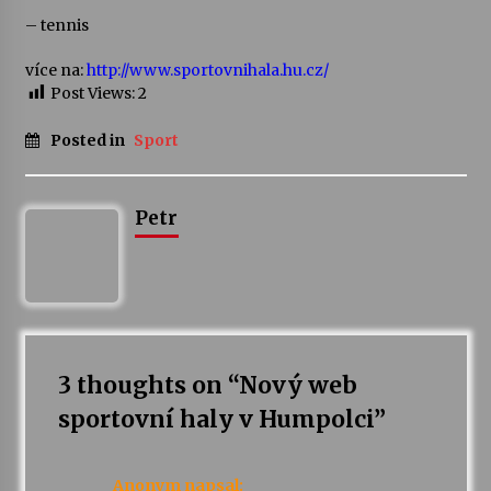
– tennis
Votavžatský ploty
více na:
http://www.sportovnihala.hu.cz/
23. 7. 2026
Post Views:
2
Posted in
Sport
Letní koncerty ve Stromovce: Rufus Miller
22. 7. 2026
Petr
Vysočinka
17. 7. 2026
Ozvěny prázdnin
14. 7. 2026
3 thoughts on “
Nový web
sportovní haly v Humpolci
”
Za kulturou kousek za Humpolec. V Želivě ožije
odkaz Josefa Čapka
Anonym
napsal:
13. 7. 2026