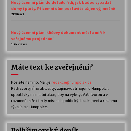
Nový územní plán do detailu řídí, jak budou vypadat
domy i ploty. Přízemní dům postavíte už jen výjimečně
2k views
Nový územní plán: klíčový dokument města míří k
veřejnému projednání
1.4k views
Máte text ke zveřejnění?
Pošlete nám ho. Mail je
redakce@humpolak.cz
Rádi zveřejníme aktuality, zajímavosti nejen o Humpolci,
upoutávky na místní akce, tipy na výlety, Vaši tvorbu a v
rozumné míře i texty místních politických uskupení a reklamu
týkající se Humpolce.
Pelhřimovský deník