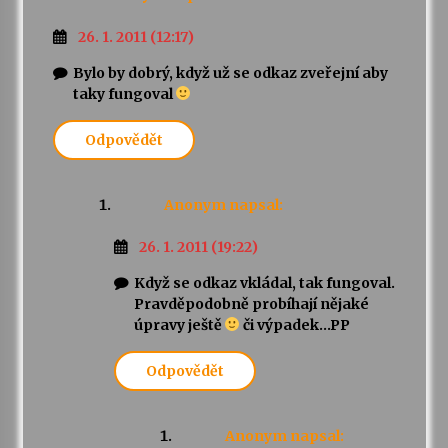
26. 1. 2011 (12:17)
Varhanní recitál Michala Novenka v Klášteře
Želiv
Bylo by dobrý, když už se odkaz zveřejní aby
3. 7. 2026
taky fungoval
Odpovědět
Petr Adamec – Malovaný svět
30. 6. 2026
Anonym
napsal:
26. 1. 2011 (19:22)
Když se odkaz vkládal, tak fungoval.
Pravděpodobně probíhají nějaké
úpravy ještě
či výpadek…PP
Odpovědět
Anonym
napsal: