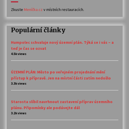
Zkuste
Meníčka.cz
v místních restauracích.
Populární články
Humpolec schvaluje nový územní plán. Týká se i vás – a
teď je čas se ozvat
4.5k views
ÚZEMNÍ PLÁN: Město po veřejném projednání mění
přístup k přípravě. Jen na místní části zatím nedošlo
3.3k views
Starosta slíbil navrhnout zastavení příprav územního
plánu. Připomínky ale podávejte dál
3.2k views