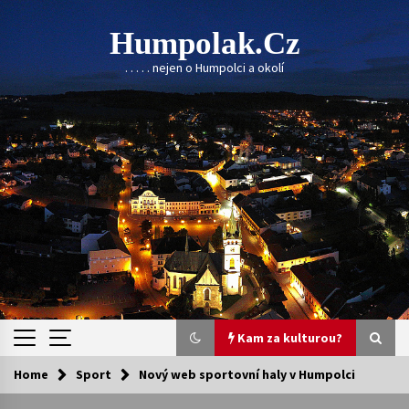
Skip
to
Humpolak.cz
content
. . . . . nejen o Humpolci a okolí
Kam za kulturou?
Home
Sport
Nový web sportovní haly v Humpolci
Kam za kulturou?