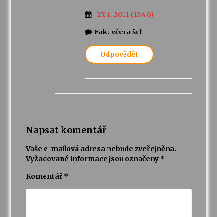
27. 1. 2011 (13:40)
Fakt včera šel
Odpovědět
Napsat komentář
Vaše e-mailová adresa nebude zveřejněna.
Vyžadované informace jsou označeny
*
Komentář
*