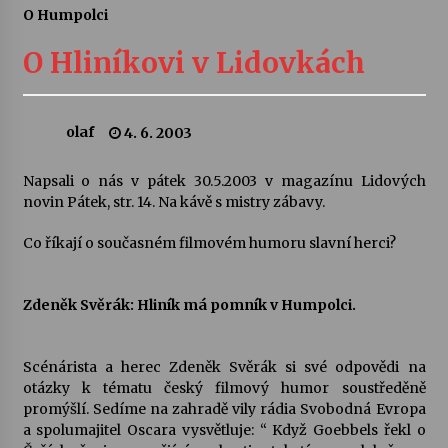
O Humpolci
Letní koncerty ve Stromovce: Ars Camerata a
Sukuba Ensemble
O Hliníkovi v Lidovkách
4. 8. 2026
Vernisáž výstavy Josefíny Duškové: Stávám se
olaf
4. 6. 2003
kapkou
30. 7. 2026
Napsali o nás v pátek 30.5.2003 v magazínu Lidových
novin Pátek, str. 14. Na kávě s mistry zábavy.
Veselí muzikanti
30. 7. 2026
Co říkají o současném filmovém humoru slavní herci?
Zdeněk Svěrák: Hliník má pomník v Humpolci.
Pozvánka na integrační festival Quijotova
šedesátka: 28. 7.–1. 8. 2026
28. 7. 2026
Scénárista a herec Zdeněk Svěrák si své odpovědi na
otázky k tématu český filmový humor soustředěně
Letní koncerty ve Stromovce: Kolchoz a
promýšlí. Sedíme na zahradě vily rádia Svobodná Evropa
Jenakaši
a spolumajitel Oscara vysvětluje: “ Když Goebbels řekl o
28. 7. 2026