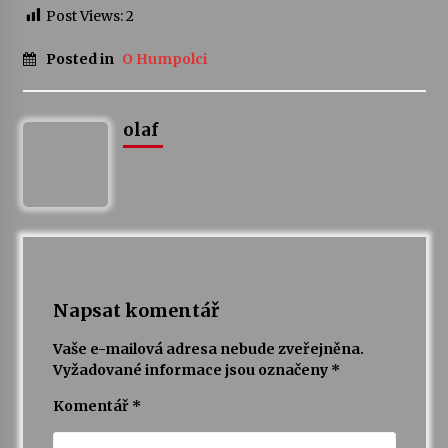
Post Views:
2
Varhanní recitál Michala Novenka v Klášteře
Posted in
O Humpolci
Želiv
3. 7. 2026
olaf
Petr Adamec – Malovaný svět
30. 6. 2026
Napsat komentář
Vaše e-mailová adresa nebude zveřejněna.
Vyžadované informace jsou označeny
*
Komentář
*