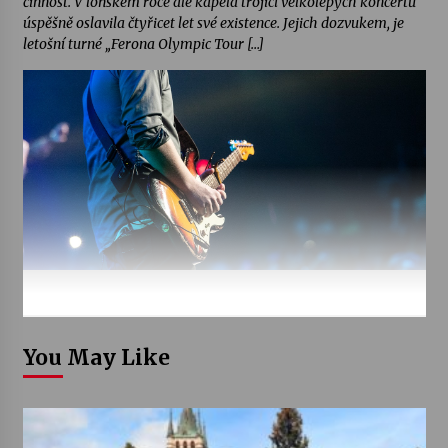
činnost. V loňském roce ale kapela trojicí velkolepých koncertů
úspěšně oslavila čtyřicet let své existence. Jejich dozvukem, je
letošní turné „Ferona Olympic Tour […]
You May Like