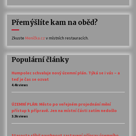
Přemýšlíte kam na oběd?
Zkuste
Meníčka.cz
v místních restauracích.
Populární články
Humpolec schvaluje nový územní plán. Týká se i vás – a
teď je čas se ozvat
4.4k views
ÚZEMNÍ PLÁN: Město po veřejném projednání mění
přístup k přípravě. Jen na místní části zatím nedošlo
3.3k views
Starosta slíbil navrhnout zastavení příprav územního