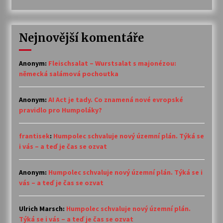
Nejnovější komentáře
Anonym
:
Fleischsalat – Wurstsalat s majonézou:
německá salámová pochoutka
Anonym
:
AI Act je tady. Co znamená nové evropské
pravidlo pro Humpoláky?
frantisek
:
Humpolec schvaluje nový územní plán. Týká se
i vás – a teď je čas se ozvat
Anonym
:
Humpolec schvaluje nový územní plán. Týká se i
vás – a teď je čas se ozvat
Ulrich Marsch
:
Humpolec schvaluje nový územní plán.
Týká se i vás – a teď je čas se ozvat