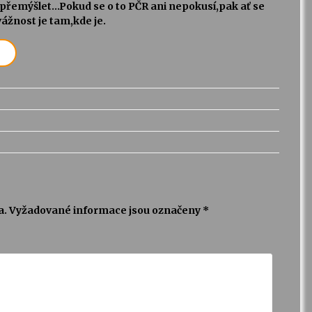
 přemýšlet…Pokud se o to PČR ani nepokusí,pak ať se
 vážnost je tam,kde je.
a.
Vyžadované informace jsou označeny
*