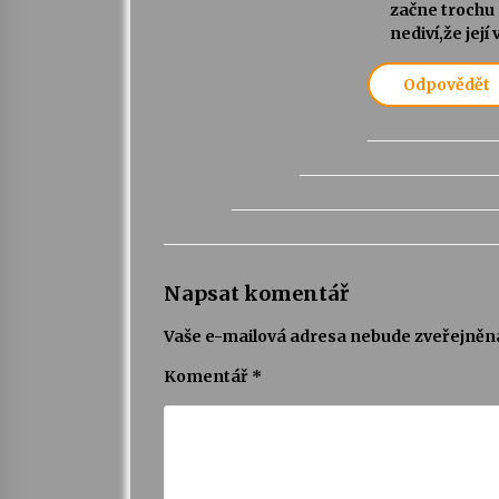
začne trochu
nediví,že její
Odpovědět
Napsat komentář
Vaše e-mailová adresa nebude zveřejněn
Komentář
*