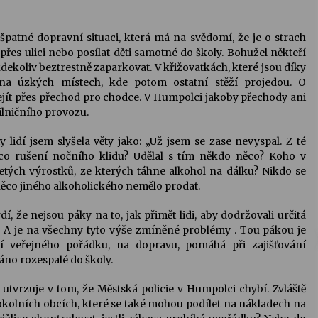
i špatné dopravní situaci, která má na svědomí, že je o strach
es ulici nebo posílat děti samotné do školy. Bohužel někteří
á kdekoliv beztrestně zaparkovat. V křižovatkách, které jsou díky
na úzkých místech, kde potom ostatní stěží projedou. O
jít přes přechod pro chodce. V Humpolci jakoby přechody ani
silničního provozu.
idí jsem slyšela věty jako: „Už jsem se zase nevyspal. Z té
e co rušení nočního klidu? Udělal s tím někdo něco? Koho v
letých výrostků, ze kterých táhne alkohol na dálku? Nikdo se
 něco jiného alkoholického nemělo prodat.
, že nejsou páky na to, jak přimět lidi, aby dodržovali určitá
e! A je na všechny tyto výše zmíněné problémy . Tou pákou je
ní veřejného pořádku, na dopravu, pomáhá při zajišťování
ráno rozespalé do školy.
utvrzuje v tom, že Městská policie v Humpolci chybí. Zvláště
v okolních obcích, které se také mohou podílet na nákladech na