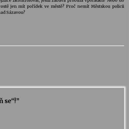
ejžlice zkontrolovat, jestli zábava probíhá vpořádku? Nebo do
stě jen mít pořídek ve městě? Proč nemít Městskou policii
 nad Sázavou?
 se“!
”