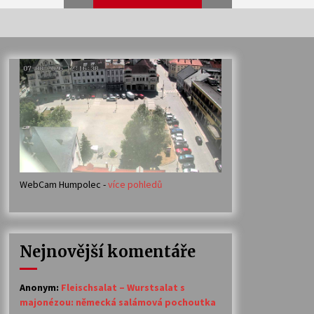
Veselí muzikanti
30. 7. 2026
Votavžatský ploty
23. 7. 2026
WebCam Humpolec -
více pohledů
Ozvěny prázdnin
14. 7. 2026
Nejnovější komentáře
Petr Adamec – Malovaný svět
30. 6. 2026
Anonym
:
Fleischsalat – Wurstsalat s
majonézou: německá salámová pochoutka