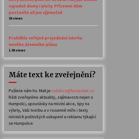
vypadat domy i ploty. Přízemní dům
postavíte už jen výjimečně
2k views
Proběhlo veřejné projednání návrhu
nového územního plánu
1.4k views
Máte text ke zveřejnění?
Pošlete nám ho. Mail je
redakce@humpolak.cz
Rádi zveřejníme aktuality, zajímavosti nejen o
Humpolci, upoutávky na místní akce, tipy na
výlety, Vaši tvorbu a v rozumné míře i texty
místních politických uskupení a reklamu týkající
se Humpolce.