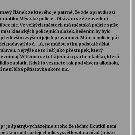
mavý článek ze kterého je patrné, že zde opravdu asi
oblematiku Městské policie.. Obávám se že zavedení
ůbec nic. Ve velkých městech má městská policie spíše
míst klasických policejních složek.Řešením by bylo
y a především zvýšení jejich pravomocí. Mám u policie pár
ící nadavají do č…..ů, nemůžou s tím podstatě dělat
mluvou. Nejvýše se to řeší jako přestupek, který
evnímají.Většinou se totiž jedná o partu mladíku, která
kilo zaplatit. Když to vezmete tak pod vlivem alkoholu,
í není blbá pětistovka skoro nic.
p“ je špatný.Vycházejme z toho,že těchto floutků není
tikilo solit častěji,chodit vysvětlovat na úřad (místo