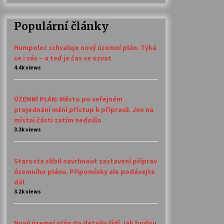
Populární články
Humpolec schvaluje nový územní plán. Týká
se i vás – a teď je čas se ozvat
4.4k views
ÚZEMNÍ PLÁN: Město po veřejném
projednání mění přístup k přípravě. Jen na
místní části zatím nedošlo
3.3k views
Starosta slíbil navrhnout zastavení příprav
územního plánu. Připomínky ale podávejte
dál
3.2k views
Nový územní plán do detailu řídí, jak budou