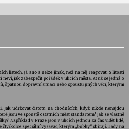
Vernisáž výstavy Josefíny Duškové:
Stávám se kapkou
30. 7. 2026
Letní koncerty ve Stromovce:
Kolchoz a Jenakaši
28. 7. 2026
ích listech. Já ano a nelze jinak, než na něj reagovat. S lítostí
neví, jak zabezpečit pořádek v ulicích města. Ať už se jedná o
s
Vysočinka
, špatnou dopravní situaci nebo spoustu jiných věcí, kterými
17. 7. 2026
nili. Jak udržovat čistotu na chodnících, když nikde nenajdou
V
Varhanní recitál Michala Novenka v
eré jsou ve spoustě ostatních měst standartem? Jak se vlastně
Klášteře Želiv
lky? Například v Praze jsou v ulicích jednou za čas vidět lidé,
3. 7. 2026
čtyřkolce speciální vysavač, kterým „bobky“ sbírají. Tady na