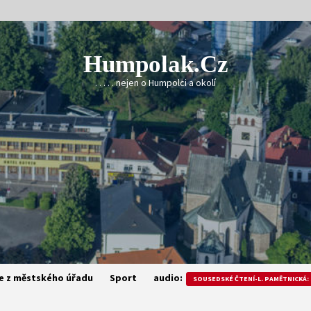
Humpolak.cz
. . . . . nejen o Humpolci a okolí
e z městského úřadu
Sport
audio:
SOUSEDSKÉ ČTENÍ-L. PAMĚTNICKÁ: 