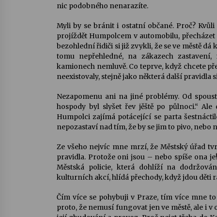
nic podobného nenarazíte.
Myli by se bránit i ostatní občané. Proč? Kvůl
projíždět Humpolcem v automobilu, přecházet př
bezohlední řidiči si již zvykli, že se ve městě d
tomu nepřehledné, na zákazech zastavení, 
kamionech nemluvě. Co teprve, když chcete pře
neexistovaly, stejně jako některá další pravidla 
Nezapomenu ani na jiné problémy. Od spousty l
hospody byl slyšet řev jěště po půlnoci.“ Al
Humpolci zajímá potácející se parta šestnácti
nepozastaví nad tím, že by se jim to pivo, nebo
Ze všeho nejvíc mne mrzí, že Městský úřad tvrdí
pravidla. Protože oni jsou – nebo spíše ona j
Městská policie, která dohlíží na dodržová
kulturních akcí, hlídá přechody, když jdou děti 
Čím více se pohybuji v Praze, tím více mne to 
proto, že nemusí fungovat jen ve městě, ale i 