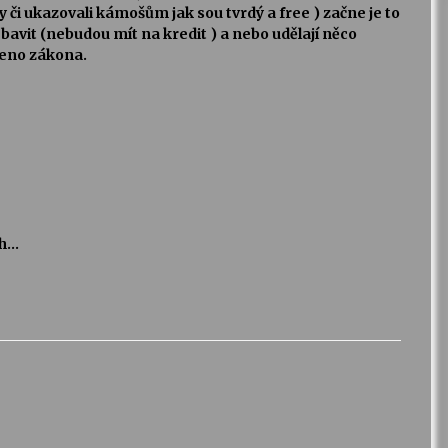
y či ukazovali kámošům jak sou tvrdý a free ) začne je to
 bavit (nebudou mít na kredit ) a nebo udělají něco
meno zákona.
ch…