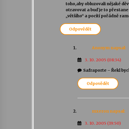
toho,aby obluzovali nějaké děv
otravovat a buď je to přestane
„většího“ a pocítí pořádně ra
Odpovědět
Anonym
napsal:
3. 10. 2005 (08:34)
Safraporte – Řekl by
Odpovědět
mxeron
napsal:
3. 10. 2005 (19:50)