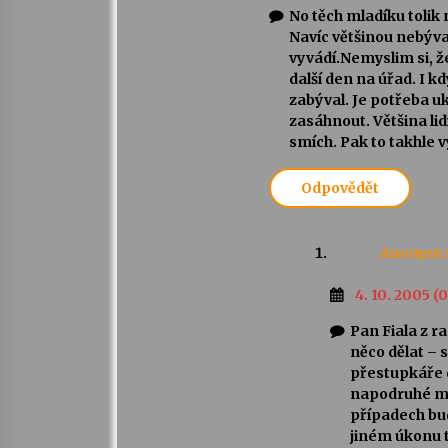
No těch mladíku tolik 
Navíc většinou nebýva
vyvádí.Nemyslim si, že 
další den na úřad. I k
zabýval. Je potřeba uk
zasáhnout. Většina lidí
smích. Pak to takhle 
Odpovědět
Anonym
4. 10. 2005 (
Pan Fiala z r
něco dělat – 
přestupkáře 
napodruhé mu 
případech bud
jiném úkonu 