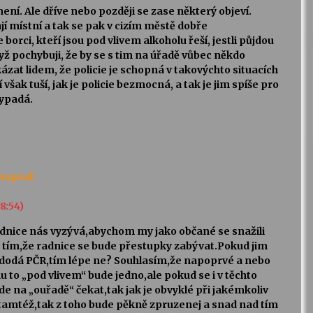
není. Ale dříve nebo později se zase některý objeví.
jí místní a tak se pak v cizím městě dobře
borci, kteří jsou pod vlivem alkoholu řeší, jestli půjdou
dyž pochybuji, že by se s tim na úřadě vůbec někdo
ázat lidem, že policie je schopná v takovýchto situacích
 však tuší, jak je policie bezmocná, a tak je jim spíše pro
vypadá.
napsal:
08:54)
adnice nás vyzývá,abychom my jako občané se snažili
s tím,že radnice se bude přestupky zabývat.Pokud jim
dodá PČR,tím lépe ne? Souhlasím,že napoprvé a nebo
to „pod vlivem“ bude jedno,ale pokud se i v těchto
e na „ouřadě“ čekat,tak jak je obvyklé při jakémkoliv
tamtéž,tak z toho bude pěkně zpruzenej a snad nad tím