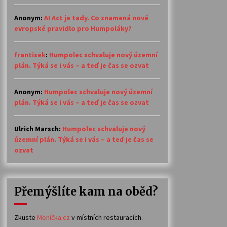
Anonym
:
AI Act je tady. Co znamená nové
evropské pravidlo pro Humpoláky?
frantisek
:
Humpolec schvaluje nový územní
plán. Týká se i vás – a teď je čas se ozvat
Anonym
:
Humpolec schvaluje nový územní
plán. Týká se i vás – a teď je čas se ozvat
Ulrich Marsch
:
Humpolec schvaluje nový
územní plán. Týká se i vás – a teď je čas se
ozvat
Přemýšlíte kam na oběd?
Zkuste
Meníčka.cz
v místních restauracích.