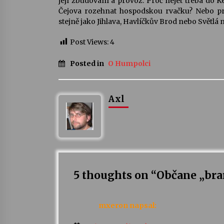
její zbudování a provoz. Proč nejet třeba do K
Čejova rozehnat hospodskou rvačku? Nebo pro
stejně jako Jihlava, Havlíčkův Brod nebo Světlá
Post Views:
4
Posted in
O Humpolci
Axl
5 thoughts on “
Občane „braň
mxeron
napsal: