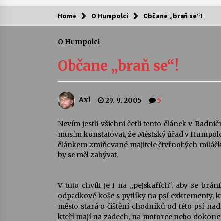
Home
O Humpolci
Občane „braň se“!
Kam za kulturou?
O Humpolci
Letní koncerty ve Stromovce: Ars
Camerata a Sukuba Ensemble
Občane „braň se“!
4. 8. 2026
Pozvánka na integrační festival
Axl
29. 9. 2005
5
Quijotova šedesátka: 28. 7.–1. 8.
2026
28. 7. 2026
Nevím jestli všichni četli tento článek v Radničn
musím konstatovat, že Městský úřad v Humpolci 
Letní koncerty ve Stromovce: Rufu
článkem zmiňované majitele čtyřnohých miláčků
Miller
by se měl zabývat.
22. 7. 2026
V tuto chvíli je i na „pejskařích“, aby se brá
Za kulturou kousek za Humpolec. 
odpadkové koše s pytlíky na psí exkrementy, kt
Želivě ožije odkaz Josefa Čapka
město stará o čištění chodníků od této psí nadí
13. 7. 2026
kteří mají na zádech, na motorce nebo dokonce 