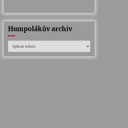
Humpolákův archiv
Humpolákův
archiv