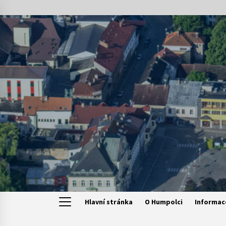
Skip
to
content
Hlavní stránka
O Humpolci
Informac