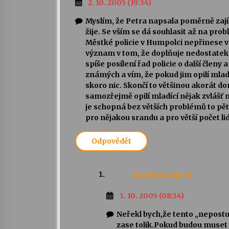
2. 10. 2005 (19:34)
Myslím, že Petra napsala poměrně zají
žije. Se vším se dá souhlasit až na pr
Městké policie v Humpolci nepřinese v
význam v tom, že doplňuje nedostatek 
spíše posílení řad policie o další člen
známých a vím, že pokud jim opilí mlad
skoro nic. Skončí to většinou akorát do
samozřejmě opilí mladící nějak zvlášť n
je schopná bez větších problémů to pěti
pro nějakou srandu a pro větší počet lid
Odpovědět
Anonym
napsal:
3. 10. 2005 (08:34)
Neřekl bych,že tento „nepostu
zase tolik.Pokud budou muset pě