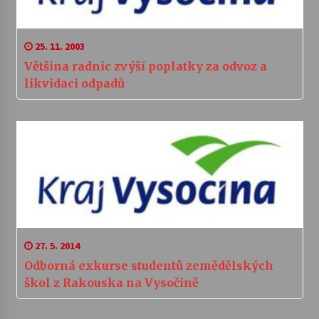
25. 11. 2003
Většina radnic zvýší poplatky za odvoz a
likvidaci odpadů
27. 5. 2014
Odborná exkurse studentů zemědělských
škol z Rakouska na Vysočině