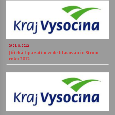
28. 8. 2012
Jiřická lípa zatím vede hlasování o Strom
roku 2012