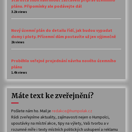
plánu. Připomínky ale podávejte dál
3.2k views
Nový územní plán do detailu řídí, jak budou vypadat
domy i ploty. Přízemní dům postavíte už jen výjimečně
2k views
Proběhlo veřejné projednání návrhu nového územního
plánu
1.4k views
Máte text ke zveřejnění?
Pošlete nám ho. Mail je
redakce@humpolak.cz
Rádi zveřejníme aktuality, zajímavosti nejen o Humpolci,
upoutávky na místní akce, tipy na výlety, Vaši tvorbu a v
rozumné míře i texty místních politických uskupení a reklamu