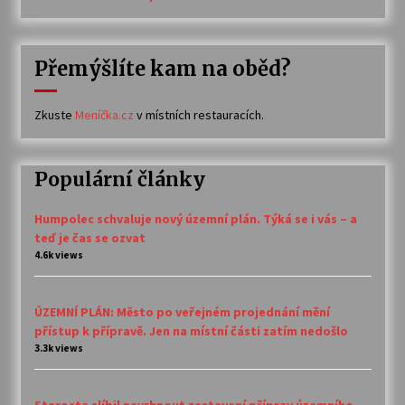
Přemýšlíte kam na oběd?
Zkuste
Meníčka.cz
v místních restauracích.
Populární články
Humpolec schvaluje nový územní plán. Týká se i vás – a
teď je čas se ozvat
4.6k views
ÚZEMNÍ PLÁN: Město po veřejném projednání mění
přístup k přípravě. Jen na místní části zatím nedošlo
3.3k views
Starosta slíbil navrhnout zastavení příprav územního