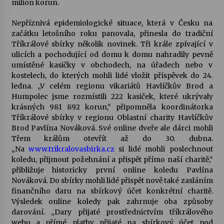
milion korun.
Votavžatský ploty
Nepříznivá epidemiologické situace, která v Česku na
23. 7. 2026
začátku letošního roku panovala, přinesla do tradiční
Tříkrálové sbírky několik novinek. Tři krále zpívající v
ulicích a pochodující od domu k domu nahradily pevně
umístěné kasičky v obchodech, na úřadech nebo v
Letní koncerty ve Stromovce: Rufus Miller
kostelech, do kterých mohli lidé vložit příspěvek do 24.
22. 7. 2026
ledna. „V celém regionu vikariátů Havlíčkův Brod a
Humpolec jsme rozmístili 222 kasiček, které ukrývaly
krásných 981 892 korun,“ připomněla koordinátorka
Vysočinka
Tříkrálové sbírky v regionu Oblastní charity Havlíčkův
17. 7. 2026
Brod Pavlína Nováková. Své online dveře ale dárci mohli
Třem králům otevřít až do 30. dubna.
„Na
www.trikralovasbirka.cz
si lidé mohli poslechnout
Ozvěny prázdnin
koledu, přijmout požehnání a přispět přímo naší charitě,“
14. 7. 2026
přibližuje historicky první online koledu Pavlína
Nováková. Do sbírky mohli lidé přispět nově také zasláním
finančního daru na sbírkový účet konkrétní charitě.
Výsledek online koledy pak zahrnuje oba způsoby
Za kulturou kousek za Humpolec. V Želivě ožije
odkaz Josefa Čapka
darování. „Dary přijaté prostřednictvím tříkrálového
13. 7. 2026
webu a přímé platby přijaté na sbírkový účet pod