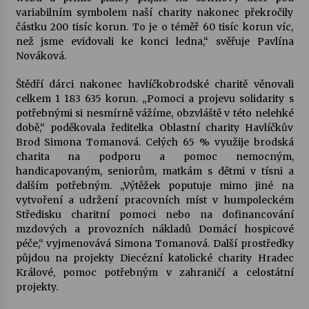
variabilním symbolem naší charity nakonec překročily
částku 200 tisíc korun. To je o téměř 60 tisíc korun víc,
Varhanní recitál Michala Novenka v Klášteře
než jsme evidovali ke konci ledna,“ svěřuje Pavlína
Želiv
Nováková.
3. 7. 2026
Štědří dárci nakonec havlíčkobrodské charitě věnovali
Petr Adamec – Malovaný svět
celkem 1 183 635 korun. „Pomoci a projevu solidarity s
30. 6. 2026
potřebnými si nesmírně vážíme, obzvláště v této nelehké
době,“ poděkovala ředitelka Oblastní charity Havlíčkův
Brod Simona Tomanová. Celých 65 % využije brodská
charita na podporu a pomoc nemocným,
handicapovaným, seniorům, matkám s dětmi v tísni a
dalším potřebným. „Výtěžek poputuje mimo jiné na
vytvoření a udržení pracovních míst v humpoleckém
Středisku charitní pomoci nebo na dofinancování
mzdových a provozních nákladů Domácí hospicové
péče,“ vyjmenovává Simona Tomanová. Další prostředky
půjdou na projekty Diecézní katolické charity Hradec
Králové, pomoc potřebným v zahraničí a celostátní
projekty.