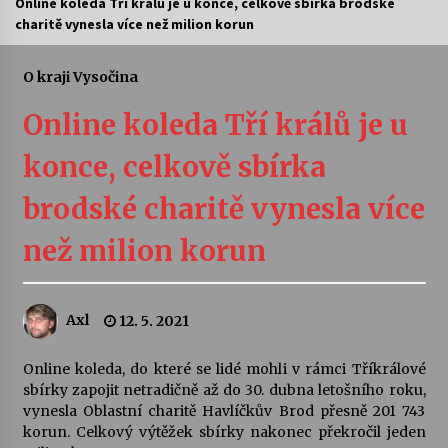
Online koleda Tří králů je u konce, celkově sbírka brodské
charitě vynesla více než milion korun
Letní koncerty ve Stromovce: Ars Camerata a
Sukuba Ensemble
4. 8. 2026
O kraji Vysočina
Online koleda Tří králů je u
Vernisáž výstavy Josefíny Duškové: Stávám se
kapkou
konce, celkově sbírka
30. 7. 2026
brodské charitě vynesla více
Veselí muzikanti
30. 7. 2026
než milion korun
Pozvánka na integrační festival Quijotova
Axl
12. 5. 2021
šedesátka: 28. 7.–1. 8. 2026
28. 7. 2026
Online koleda, do které se lidé mohli v rámci Tříkrálové
sbírky zapojit netradičně až do 30. dubna letošního roku,
Letní koncerty ve Stromovce: Kolchoz a
vynesla Oblastní charitě Havlíčkův Brod přesně 201 743
Jenakaši
korun. Celkový výtěžek sbírky nakonec překročil jeden
28. 7. 2026