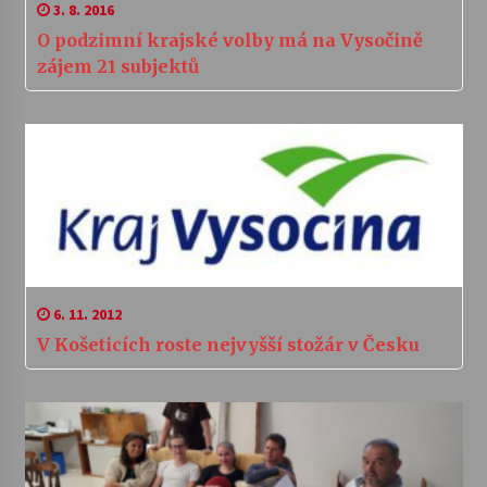
3. 8. 2016
O podzimní krajské volby má na Vysočině
zájem 21 subjektů
6. 11. 2012
V Košeticích roste nejvyšší stožár v Česku