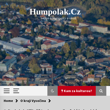
Skip
to
Humpolak.cz
content
. . . . . nejen o Humpolci a okolí
Kam za kulturou?
Home
O kraji Vysočina
Kam za kulturou?