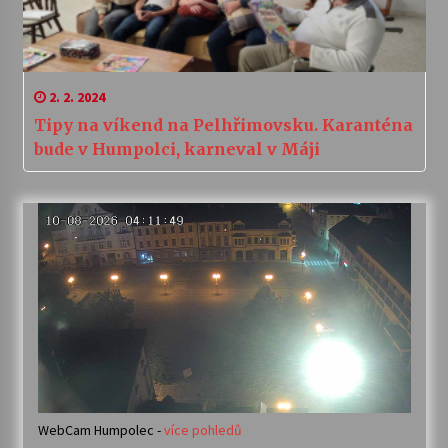
2. 2. 2024
Tipy na víkend na Pelhřimovsku. Karanténa
bude v Humpolci, karneval v Máji
WebCam Humpolec -
více pohledů