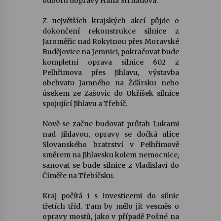
odboru dopravy Hana Strnadová.
Z největších krajských akcí půjde o
dokončení rekonstrukce silnice z
Jaroměřic nad Rokytnou přes Moravské
Budějovice na Jemnici, pokračovat bude
kompletní oprava silnice 602 z
Pelhřimova přes Jihlavu, výstavba
obchvatu Jamného na Žďársku nebo
úsekem ze Zašovic do Okříšek silnice
spojující Jihlavu a Třebíč.
Nově se začne budovat průtah Lukami
nad Jihlavou, opravy se dočká ulice
Slovanského bratrství v Pelhřimově
směrem na Jihlavsku kolem nemocnice,
sanovat se bude silnice z Vladislavi do
Číměře na Třebíčsku.
Kraj počítá i s investicemi do silnic
třetích tříd. Tam by mělo jít vesměs o
opravy mostů, jako v případě Pošné na