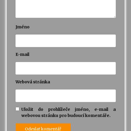
Jméno
E-mail
Webová stránka
Uložit do prohlížeče jméno, e-mail a
webovou stránku pro budoucí komentáře.