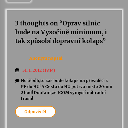
3 thoughts on “
Oprav silnic
bude na Vysočině minimum, i
tak způsobí dopravní kolaps
”
Anonym
napsal:
31. 1. 2012 (18:14)
No těbůh,to zas bude kolaps na přivaděči z
PE do HU! A Cesta do HU potrva misto 20min
2 hod! Doufam,ze ICOM vymyslí náhradní
trasu!
Odpovědět