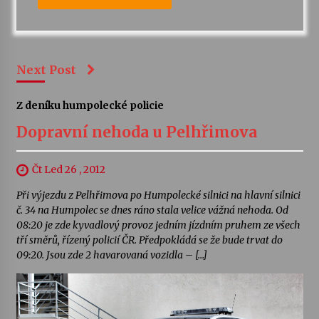
Next Post
Z deníku humpolecké policie
Dopravní nehoda u Pelhřimova
Čt Led 26 , 2012
Při výjezdu z Pelhřimova po Humpolecké silnici na hlavní silnici
č. 34 na Humpolec se dnes ráno stala velice vážná nehoda. Od
08:20 je zde kyvadlový provoz jedním jízdním pruhem ze všech
tří směrů, řízený policií ČR. Předpokládá se že bude trvat do
09:20. Jsou zde 2 havarovaná vozidla – […]