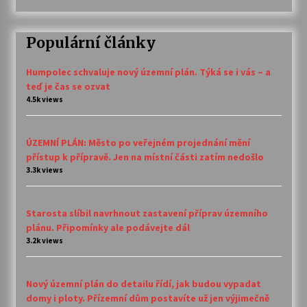
Populární články
Humpolec schvaluje nový územní plán. Týká se i vás – a
teď je čas se ozvat
4.5k views
ÚZEMNÍ PLÁN: Město po veřejném projednání mění
přístup k přípravě. Jen na místní části zatím nedošlo
3.3k views
Starosta slíbil navrhnout zastavení příprav územního
plánu. Připomínky ale podávejte dál
3.2k views
Nový územní plán do detailu řídí, jak budou vypadat
domy i ploty. Přízemní dům postavíte už jen výjimečně