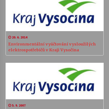
20. 6. 2014
Environmentální vyúčtování vysloužilých
elektrospotřebičů v Kraji Vysočina
5. 9. 2007