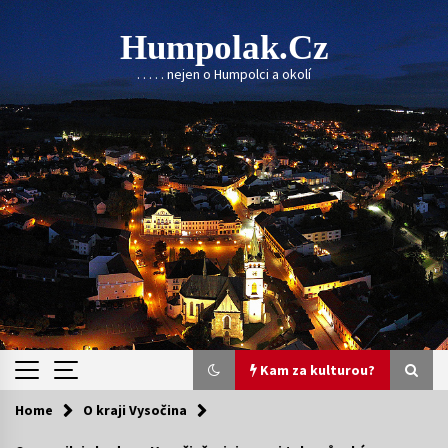
Skip
to
Humpolak.cz
content
. . . . . nejen o Humpolci a okolí
Kam za kulturou?
Home
O kraji Vysočina
Kam za kulturou?