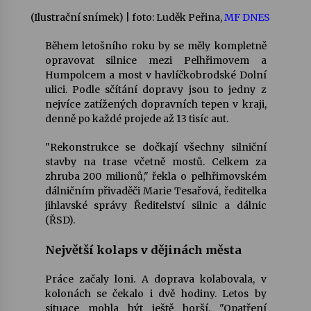
(Ilustrační snímek)
| foto: Luděk Peřina,
MF DNES
Votavžatský ploty
23. 7. 2026
Během letošního roku by se měly kompletně
opravovat silnice mezi Pelhřimovem a
Humpolcem a most v havlíčkobrodské Dolní
ulici. Podle sčítání dopravy jsou to jedny z
Letní koncerty ve Stromovce: Rufus Miller
nejvíce zatížených dopravních tepen v kraji,
22. 7. 2026
denně po každé projede až 13 tisíc aut.
"Rekonstrukce se dočkají všechny silniční
Vysočinka
stavby na trase včetně mostů. Celkem za
17. 7. 2026
zhruba 200 milionů," řekla o pelhřimovském
dálničním přivaděči Marie Tesařová, ředitelka
jihlavské správy Ředitelství silnic a dálnic
Ozvěny prázdnin
(ŘSD).
14. 7. 2026
Největší kolaps v dějinách města
Práce začaly loni. A doprava kolabovala, v
Za kulturou kousek za Humpolec. V Želivě ožije
kolonách se čekalo i dvě hodiny. Letos by
odkaz Josefa Čapka
situace mohla být ještě horší. "Opatření
13. 7. 2026