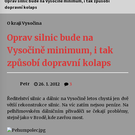
Oprav silnic bude na Vysočině minimum, i tak způsobí
dopravní kolaps
Letní koncerty ve Stromovce: Ars Camerata a
Sukuba Ensemble
4. 8. 2026
O kraji Vysočina
Oprav silnic bude na
Vernisáž výstavy Josefíny Duškové: Stávám se
kapkou
Vysočině minimum, i tak
30. 7. 2026
způsobí dopravní kolaps
Veselí muzikanti
30. 7. 2026
Petr
26. 1. 2012
3
Pozvánka na integrační festival Quijotova
šedesátka: 28. 7.–1. 8. 2026
Ředitelství silnic a dálnic na Vysočině letos chystá jen dvě
28. 7. 2026
větší rekonstrukce silnic. Na víc zatím nejsou peníze. Na
pelhřimovském dálničním přivaděči se čekají problémy,
stejně jako v Brodě, kde zavřou most.
Letní koncerty ve Stromovce: Kolchoz a
Jenakaši
28. 7. 2026