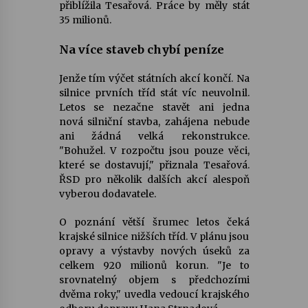
přiblížila Tesařová. Práce by měly stát
35 milionů.
Na více staveb chybí peníze
Jenže tím výčet státních akcí končí. Na
silnice prvních tříd stát víc neuvolnil.
Letos se nezačne stavět ani jedna
nová silniční stavba, zahájena nebude
ani žádná velká rekonstrukce.
"Bohužel. V rozpočtu jsou pouze věci,
které se dostavují," přiznala Tesařová.
ŘSD pro několik dalších akcí alespoň
vyberou dodavatele.
O poznání větší šrumec letos čeká
krajské silnice nižších tříd. V plánu jsou
opravy a výstavby nových úseků za
celkem 920 milionů korun. "Je to
srovnatelný objem s předchozími
dvěma roky," uvedla vedoucí krajského