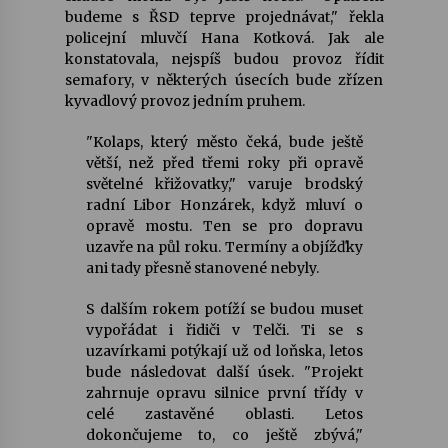
budeme s ŘSD teprve projednávat," řekla
policejní mluvčí Hana Kotková. Jak ale
Varhanní recitál Michala Novenka v Klášteře
konstatovala, nejspíš budou provoz řídit
Želiv
semafory, v některých úsecích bude zřízen
3. 7. 2026
kyvadlový provoz jedním pruhem.
Petr Adamec – Malovaný svět
"Kolaps, který město čeká, bude ještě
30. 6. 2026
větší, než před třemi roky při opravě
světelné křižovatky," varuje brodský
radní Libor Honzárek, když mluví o
opravě mostu. Ten se pro dopravu
uzavře na půl roku. Termíny a objížďky
ani tady přesně stanovené nebyly.
S dalším rokem potíží se budou muset
vypořádat i řidiči v Telči. Ti se s
uzavírkami potýkají už od loňska, letos
bude následovat další úsek. "Projekt
zahrnuje opravu silnice první třídy v
celé zastavěné oblasti. Letos
dokončujeme to, co ještě zbývá,"