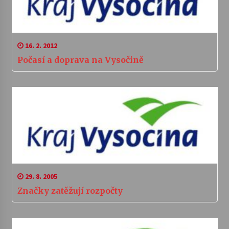
16. 2. 2012
Počasí a doprava na Vysočině
29. 8. 2005
Značky zatěžují rozpočty