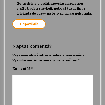
Zemědělci ne pelhřimovsku za zelenou
naftu buď nestávkují, nebo stávkují jinde.
Blokáda dopravy na této silnici se nekonala.
Odpovědět
Napsat komentář
Vaše e-mailová adresa nebude zveřejněna.
Vyžadované informace jsou označeny
*
Komentář
*