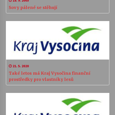
18. 9. 2005
Sovy pálené se stěhují
21. 5. 2020
Také letos má Kraj Vysočina finanční
prostředky pro vlastníky lesů