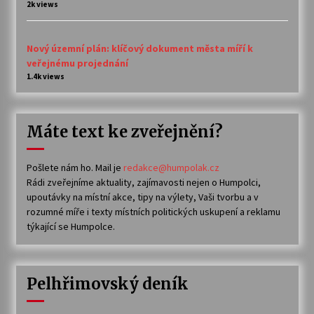
2k views
Nový územní plán: klíčový dokument města míří k
veřejnému projednání
1.4k views
Máte text ke zveřejnění?
Pošlete nám ho. Mail je
redakce@humpolak.cz
Rádi zveřejníme aktuality, zajímavosti nejen o Humpolci,
upoutávky na místní akce, tipy na výlety, Vaši tvorbu a v
rozumné míře i texty místních politických uskupení a reklamu
týkající se Humpolce.
Pelhřimovský deník