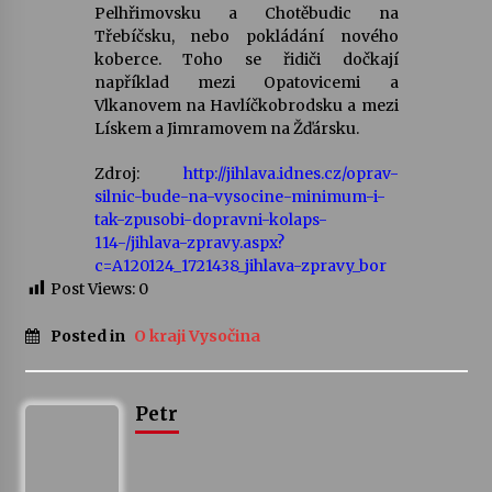
Pelhřimovsku a Chotěbudic na
Třebíčsku, nebo pokládání nového
koberce. Toho se řidiči dočkají
například mezi Opatovicemi a
Vlkanovem na Havlíčkobrodsku a mezi
Lískem a Jimramovem na Žďársku.
Zdroj:
http://jihlava.idnes.cz/oprav-
silnic-bude-na-vysocine-minimum-i-
tak-zpusobi-dopravni-kolaps-
114-/jihlava-zpravy.aspx?
c=A120124_1721438_jihlava-zpravy_bor
Post Views:
0
Posted in
O kraji Vysočina
Petr