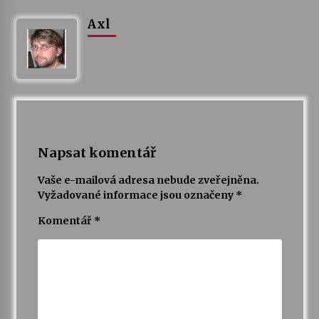
Axl
Napsat komentář
Vaše e-mailová adresa nebude zveřejněna.
Vyžadované informace jsou označeny
*
Komentář
*