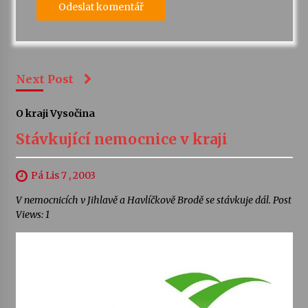
Next Post
O kraji Vysočina
Stávkující nemocnice v kraji
Pá Lis 7 , 2003
V nemocnicích v Jihlavě a Havlíčkově Brodě se stávkuje dál. Post
Views: 1