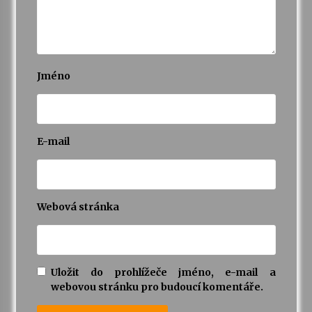
Jméno
E-mail
Webová stránka
Uložit do prohlížeče jméno, e-mail a
webovou stránku pro budoucí komentáře.