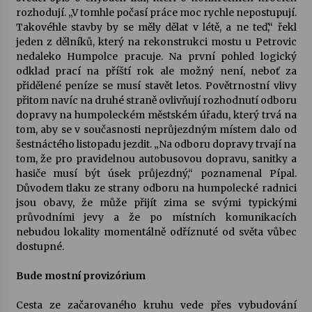
rozhodují. „V tomhle počasí práce moc rychle nepostupují.
Takovéhle stavby by se měly dělat v létě, a ne teď,“ řekl
Varhanní recitál Michala Novenka v Klášteře
jeden z dělníků, který na rekonstrukci mostu u Petrovic
Želiv
nedaleko Humpolce pracuje. Na první pohled logický
3. 7. 2026
odklad prací na příští rok ale možný není, neboť za
přidělené peníze se musí stavět letos. Povětrnostní vlivy
Petr Adamec – Malovaný svět
přitom navíc na druhé straně ovlivňují rozhodnutí odboru
30. 6. 2026
dopravy na humpoleckém městském úřadu, který trvá na
tom, aby se v současnosti neprůjezdným místem dalo od
šestnáctého listopadu jezdit. „Na odboru dopravy trvají na
tom, že pro pravidelnou autobusovou dopravu, sanitky a
hasiče musí být úsek průjezdný,“ poznamenal Pípal.
Důvodem tlaku ze strany odboru na humpolecké radnici
jsou obavy, že může přijít zima se svými typickými
průvodními jevy a že po místních komunikacích
nebudou lokality momentálně odříznuté od světa vůbec
dostupné.
Bude mostní provizórium
Cesta ze začarovaného kruhu vede přes vybudování