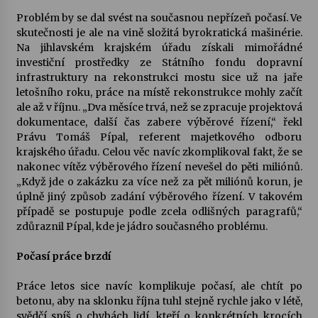
Problém by se dal svést na současnou nepřízeň počasí. Ve
Votavžatský ploty
skutečnosti je ale na vině složitá byrokratická mašinérie.
23. 7. 2026
Na jihlavském krajském úřadu získali mimořádné
investiční prostředky ze Státního fondu dopravní
infrastruktury na rekonstrukci mostu sice už na jaře
letošního roku, práce na místě rekonstrukce mohly začít
Letní koncerty ve Stromovce: Rufus Miller
ale až v říjnu. „Dva měsíce trvá, než se zpracuje projektová
22. 7. 2026
dokumentace, další čas zabere výběrové řízení,“ řekl
Právu Tomáš Pípal, referent majetkového odboru
krajského úřadu. Celou věc navíc zkomplikoval fakt, že se
Vysočinka
nakonec vítěz výběrového řízení nevešel do pěti miliónů.
17. 7. 2026
„Když jde o zakázku za více než za pět miliónů korun, je
úplně jiný způsob zadání výběrového řízení. V takovém
případě se postupuje podle zcela odlišných paragrafů,“
Ozvěny prázdnin
zdůraznil Pípal, kde je jádro současného problému.
14. 7. 2026
Počasí práce brzdí
Práce letos sice navíc komplikuje počasí, ale chtít po
Za kulturou kousek za Humpolec. V Želivě ožije
odkaz Josefa Čapka
betonu, aby na sklonku října tuhl stejně rychle jako v létě,
13. 7. 2026
svědčí spíš o chybách lidí, kteří o konkrétních krocích