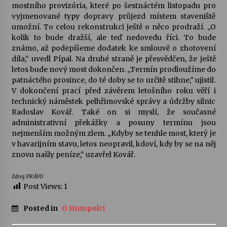
mostního provizória, které po šestnáctém listopadu pro
vyjmenované typy dopravy průjezd místem staveniště
umožní. To celou rekonstrukci ještě o něco prodraží. „O
kolik to bude dražší, ale teď nedovedu říci. To bude
známo, až podepíšeme dodatek ke smlouvě o zhotovení
díla,“ uvedl Pípal. Na druhé straně je přesvědčen, že ještě
letos bude nový most dokončen. „Termín prodloužíme do
patnáctého prosince, do té doby se to určitě stihne,“ ujistil.
V dokončení prací před závěrem letošního roku věří i
technický náměstek pelhřimovské správy a údržby silnic
Radoslav Kovář. Také on si myslí, že současné
administrativní překážky a posuny termínu jsou
nejmenším možným zlem. „Kdyby se tenhle most, který je
v havarijním stavu, letos neopravil, kdoví, kdy by se na něj
znovu našly peníze,“ uzavřel Kovář.
Zdroj: PRÁVO
Post Views:
1
Posted in
O Humpolci