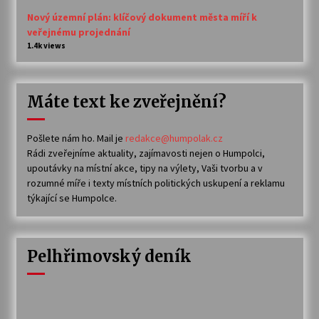
Nový územní plán: klíčový dokument města míří k
veřejnému projednání
1.4k views
Máte text ke zveřejnění?
Pošlete nám ho. Mail je
redakce@humpolak.cz
Rádi zveřejníme aktuality, zajímavosti nejen o Humpolci,
upoutávky na místní akce, tipy na výlety, Vaši tvorbu a v
rozumné míře i texty místních politických uskupení a reklamu
týkající se Humpolce.
Pelhřimovský deník