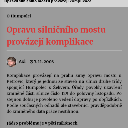
Opravu silničního mostu provázejí komplikace
Letní koncerty ve Stromovce: Ars Camerata a
Sukuba Ensemble
O Humpolci
4. 8. 2026
Opravu silničního mostu
Vernisáž výstavy Josefíny Duškové: Stávám se
provázejí komplikace
kapkou
30. 7. 2026
Axl
7. 11. 2003
Veselí muzikanti
30. 7. 2026
Komplikace provázejí na prahu zimy opravu mostu u
Petrovic, který je jednou ze staveb na silnici druhé třídy
spojující Humpolec s Želivem. Úřady povolily uzavření
Pozvánka na integrační festival Quijotova
šedesátka: 28. 7.–1. 8. 2026
zmíněné části silnice číslo 129 do poloviny listopadu. Po
28. 7. 2026
stejnou dobu je povoleno vedení dopravy po objížďkách.
Podle současných odhadů ale stavebníci pravděpodobně
do zmíněného data práce nestihnou.
Letní koncerty ve Stromovce: Kolchoz a
Jenakaši
Jádro problému je v pěti miliónech
28. 7. 2026