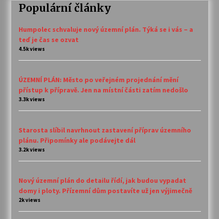
Populární články
Humpolec schvaluje nový územní plán. Týká se i vás – a
teď je čas se ozvat
4.5k views
ÚZEMNÍ PLÁN: Město po veřejném projednání mění
přístup k přípravě. Jen na místní části zatím nedošlo
3.3k views
Starosta slíbil navrhnout zastavení příprav územního
plánu. Připomínky ale podávejte dál
3.2k views
Nový územní plán do detailu řídí, jak budou vypadat
domy i ploty. Přízemní dům postavíte už jen výjimečně
2k views