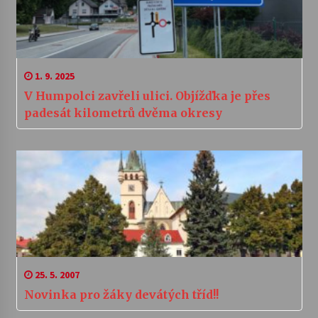
1. 9. 2025
V Humpolci zavřeli ulici. Objížďka je přes
padesát kilometrů dvěma okresy
25. 5. 2007
Novinka pro žáky devátých tříd!!