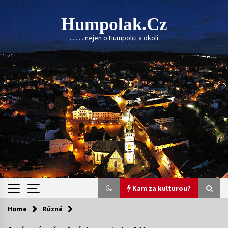
Skip
to
Humpolak.cz
content
. . . . . nejen o Humpolci a okolí
Kam za kulturou?
Home
Různé
Kam za kulturou?