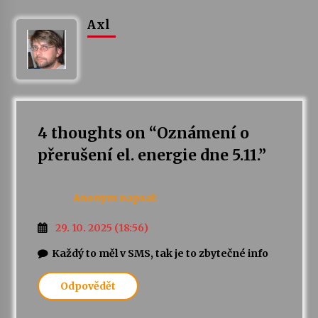
Axl
Letní koncerty ve Stromovce: Kolchoz a
Jenakaši
28. 7. 2026
Votavžatský ploty
23. 7. 2026
4 thoughts on “
Oznámení o
přerušení el. energie dne 5.11.
”
Letní koncerty ve Stromovce: Rufus Miller
22. 7. 2026
Anonym
napsal:
Vysočinka
29. 10. 2025 (18:56)
17. 7. 2026
Každý to měl v SMS, tak je to zbytečné info
Odpovědět
Ozvěny prázdnin
14. 7. 2026