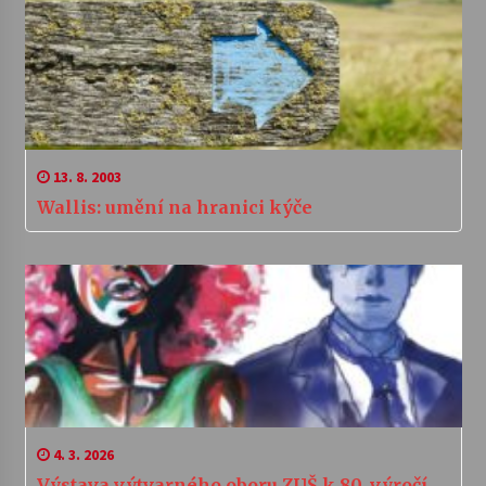
13. 8. 2003
Wallis: umění na hranici kýče
4. 3. 2026
Výstava výtvarného oboru ZUŠ k 80. výročí