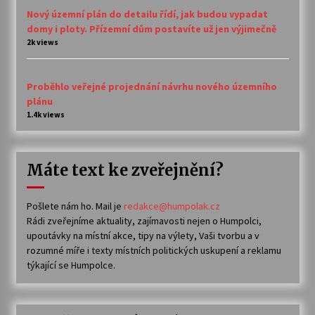
Nový územní plán do detailu řídí, jak budou vypadat
domy i ploty. Přízemní dům postavíte už jen výjimečně
2k views
Proběhlo veřejné projednání návrhu nového územního
plánu
1.4k views
Máte text ke zveřejnění?
Pošlete nám ho. Mail je
redakce@humpolak.cz
Rádi zveřejníme aktuality, zajímavosti nejen o Humpolci,
upoutávky na místní akce, tipy na výlety, Vaši tvorbu a v
rozumné míře i texty místních politických uskupení a reklamu
týkající se Humpolce.