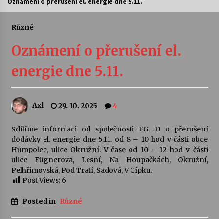
Oznámení o přerušení el. energie dne 5.11.
Divadélka pro děti: Kašpárek v dračí jeskyni
Různé
10. 8. 2026
Oznámení o přerušení el.
Letní koncerty ve Stromovce: Ars Camerata a
energie dne 5.11.
Sukuba Ensemble
4. 8. 2026
Axl
29. 10. 2025
4
Vernisáž výstavy Josefíny Duškové: Stávám se
kapkou
30. 7. 2026
Sdílíme informaci od společnosti EG. D o přerušení
dodávky el. energie dne 5.11. od 8 – 10 hod v části obce
Humpolec, ulice Okružní. V čase od 10 – 12 hod v části
Veselí muzikanti
ulice Fügnerova, Lesní, Na Houpačkách, Okružní,
30. 7. 2026
Pelhřimovská, Pod Tratí, Sadová, V Cípku.
Post Views:
6
Pozvánka na integrační festival Quijotova
Posted in
Různé
šedesátka: 28. 7.–1. 8. 2026
28. 7. 2026