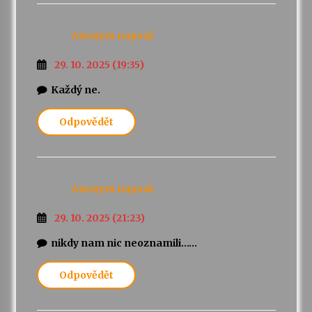
Za kulturou kousek za Humpolec. V Želivě ožije
Anonym
napsal:
odkaz Josefa Čapka
13. 7. 2026
29. 10. 2025 (19:35)
Každý ne.
Varhanní recitál Michala Novenka v Klášteře
Želiv
Odpovědět
3. 7. 2026
Anonym
napsal:
29. 10. 2025 (21:23)
nikdy nam nic neoznamili……
Odpovědět