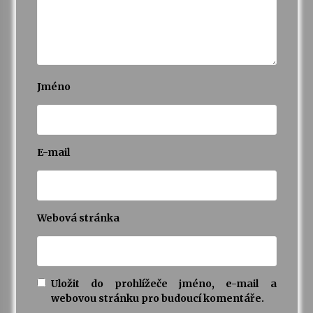
Jméno
E-mail
Webová stránka
Uložit do prohlížeče jméno, e-mail a
webovou stránku pro budoucí komentáře.