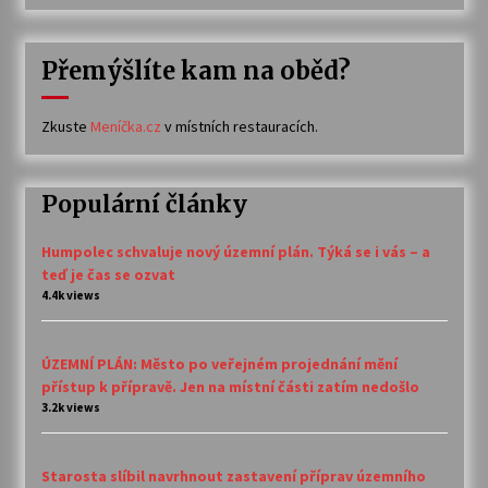
Přemýšlíte kam na oběd?
Zkuste
Meníčka.cz
v místních restauracích.
Populární články
Humpolec schvaluje nový územní plán. Týká se i vás – a
teď je čas se ozvat
4.4k views
ÚZEMNÍ PLÁN: Město po veřejném projednání mění
přístup k přípravě. Jen na místní části zatím nedošlo
3.2k views
Starosta slíbil navrhnout zastavení příprav územního