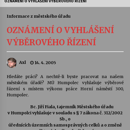
OZNÁMENÍ O VYHLÁŠENÍ VÝBĚROVÉHO ŘÍZENÍ
Letní koncerty ve Stromovce: Ars Camerata a
Sukuba Ensemble
Informace z městského úřadu
4. 8. 2026
OZNÁMENÍ O VYHLÁŠENÍ
Vernisáž výstavy Josefíny Duškové: Stávám se
VÝBĚROVÉHO ŘÍZENÍ
kapkou
30. 7. 2026
Axl
14. 4. 2005
Veselí muzikanti
30. 7. 2026
Hledáte práci? A nechtě-li byste pracovat na našem
městském úřadě? MÚ Humpolec vyhlašuje výběrové
řázení s místem výkonu práce Horní náměstí 300,
Pozvánka na integrační festival Quijotova
šedesátka: 28. 7.–1. 8. 2026
Humpolec.
28. 7. 2026
Bc. Jiří Fiala, tajemník Městského úřadu
v Humpolci vyhlašuje v souladu s § 7 zákona č. 312/2002
Letní koncerty ve Stromovce: Kolchoz a
Sb., o
Jenakaši
úřednících územních samosprávných celků a o změně
28. 7. 2026