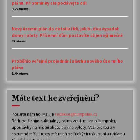
plánu. Připomínky ale podávejte dál
3.2k views
Nový územní plán do detailu řídí, jak budou vypadat
domy i ploty. Přízemní dům postavíte už jen výjimečně
2k views
Proběhlo veřejné projednání návrhu nového územního
plánu
1.4k views
Máte text ke zveřejnění?
Pošlete nám ho. Mail je
redakce@humpolak.cz
Rádi zveřejníme aktuality, zajímavosti nejen o Humpolci,
upoutávky na místní akce, tipy na výlety, Vaši tvorbu a v
rozumné míře i texty místních politických uskupení a reklamu