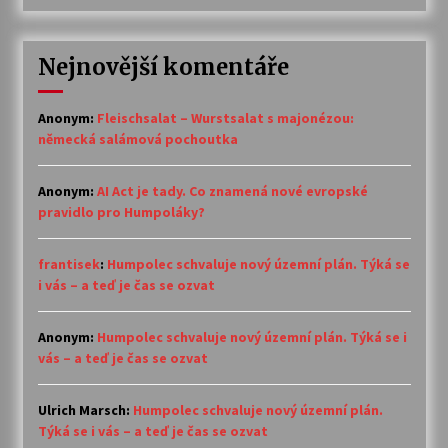
Nejnovější komentáře
Anonym
:
Fleischsalat – Wurstsalat s majonézou:
německá salámová pochoutka
Anonym
:
AI Act je tady. Co znamená nové evropské
pravidlo pro Humpoláky?
frantisek
:
Humpolec schvaluje nový územní plán. Týká se
i vás – a teď je čas se ozvat
Anonym
:
Humpolec schvaluje nový územní plán. Týká se i
vás – a teď je čas se ozvat
Ulrich Marsch
:
Humpolec schvaluje nový územní plán.
Týká se i vás – a teď je čas se ozvat