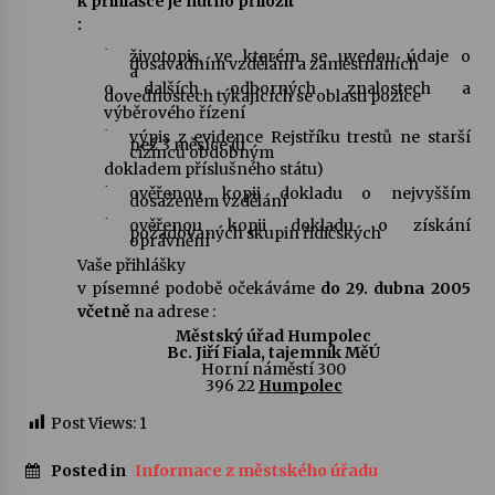
k přihlášce je nutno přiložit
:
·
životopis, ve kterém se uvedou údaje o
dosavadním vzdělání a zaměstnáních
a
o dalších odborných znalostech a
dovednostech týkajících se oblasti pozice
výběrového řízení
·
výpis z evidence Rejstříku trestů ne starší
než 3 měsíce (u
cizinců obdobným
dokladem příslušného státu)
·
ověřenou kopii dokladu o nejvyšším
dosaženém vzdělání
·
ověřenou kopii dokladu o získání
požadovaných skupin řidičských
oprávnění
Vaše přihlášky
v písemné podobě očekáváme
do 29. dubna 2005
včetně
na adrese :
Městský úřad Humpolec
Bc. Jiří Fiala, tajemník MěÚ
Horní náměstí 300
396 22
Humpolec
Post Views:
1
Posted in
Informace z městského úřadu