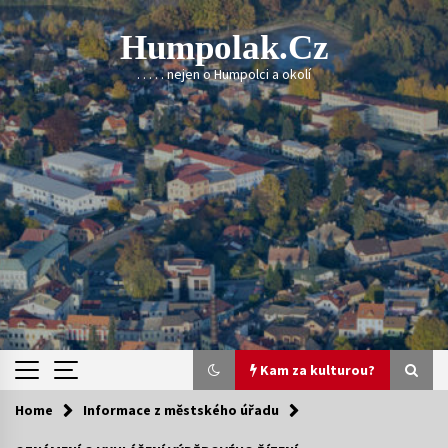
Skip
to
Humpolak.cz
content
. . . . . nejen o Humpolci a okolí
Kam za kulturou?
Home
Informace z městského úřadu
Kam za kulturou?