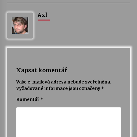
Axl
Napsat komentář
Vaše e-mailová adresa nebude zveřejněna.
Vyžadované informace jsou označeny
*
Komentář
*