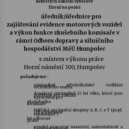
některých zákonů výběrové
řízení na pozici
Votavžatský ploty
úředník/úřednice pro
23. 7. 2026
zajišťování evidence motorových vozidel
a výkon funkce zkušebního komisaře v
Letní koncerty ve Stromovce: Rufus Miller
rámci Odboru dopravy a silničního
22. 7. 2026
hospodářství MěÚ Humpolec
s místem výkonu práce
Vysočinka
Horní náměstí 300, Humpolec
17. 7. 2026
požadujeme :
·
minimálně středoškolské vzdělání
technického směru
Ozvěny prázdnin
·
dosažení minimálně 25 let věku, které jsou
potřebné pro získání
14. 7. 2026
oprávnění pro
zkušebního
komisaře
·
řidičská oprávnění skupiny A, B, C a T (popř.
i D) a současně
minimálně 5
Za kulturou kousek za Humpolec. V Želivě ožije
let odborné
praxe
odkaz Josefa Čapka
·
vysoké pracovní nasazení, samostatnost a
13. 7. 2026
komunikativnost