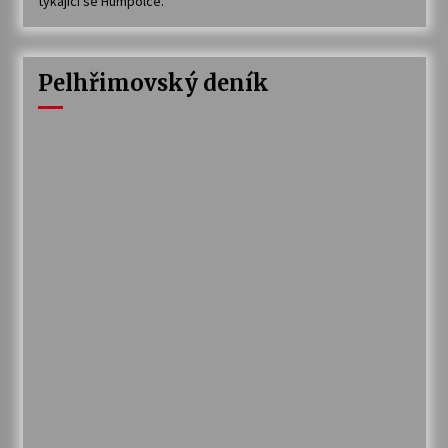
týkající se Humpolce.
Pelhřimovský deník