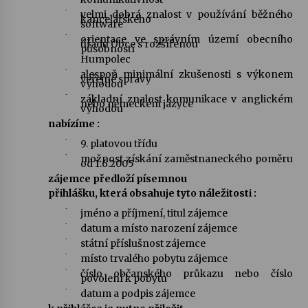
·
velmi dobrá znalost v používání běžného
kancelářského
software
Varhanní recitál Michala Novenka v Klášteře
·
orientace ve správním území obecního
úřadu Obce s rozšířenou
Želiv
působností
Humpolec
3. 7. 2026
·
alespoň minimální zkušenosti s výkonem
veřejné správy
výhodou
·
Petr Adamec – Malovaný svět
základní znalost komunikace v anglickém
nebo německém jazyce
výhodou
30. 6. 2026
nabízíme :
·
9. platovou třídu
·
možnost získání zaměstnaneckého poměru
od 1.6.2005
zájemce předloží písemnou
přihlášku, která obsahuje tyto náležitosti :
·
jméno a příjmení, titul zájemce
·
datum a místo narození zájemce
·
státní příslušnost zájemce
·
místo trvalého pobytu zájemce
·
číslo občanského průkazu nebo číslo
povolení k pobytu
·
datum a podpis zájemce