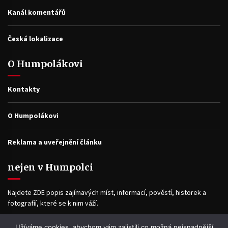
Kanál komentářů
Česká lokalizace
O Humpolákovi
Kontakty
O Humpolákovi
Reklama a uveřejnění článku
nejen v Humpolci
Najdete ZDE popis zajímavých míst, informací, pověstí, historek a
fotografíí, které se k nim váží.
Užíváme cookies, abychom vám zajistili co možná nejsnadnější