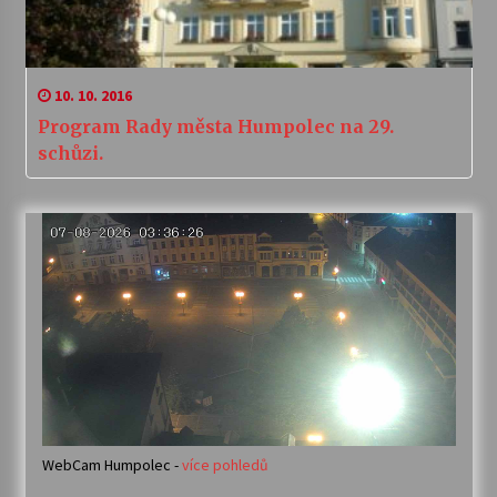
10. 10. 2016
Program Rady města Humpolec na 29.
schůzi.
WebCam Humpolec -
více pohledů