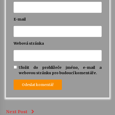
E-mail
Webová stránka
Uložit do prohlížeče jméno, e-mail a
webovou stránku pro budoucí komentáře.
Next Post