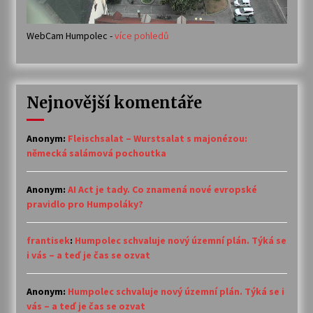
WebCam Humpolec -
více pohledů
Nejnovější komentáře
Anonym
:
Fleischsalat – Wurstsalat s majonézou:
německá salámová pochoutka
Anonym
:
AI Act je tady. Co znamená nové evropské
pravidlo pro Humpoláky?
frantisek
:
Humpolec schvaluje nový územní plán. Týká se
i vás – a teď je čas se ozvat
Anonym
:
Humpolec schvaluje nový územní plán. Týká se i
vás – a teď je čas se ozvat