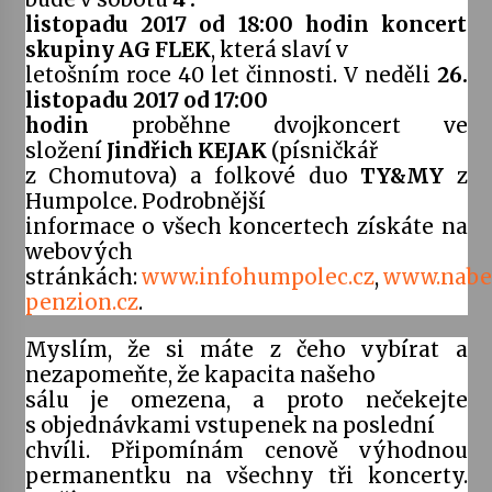
listopadu 2017 od 18:00 hodin koncert
skupiny AG FLEK
Votavžatský ploty
, která slaví v
23. 7. 2026
letošním roce 40 let činnosti. V neděli
26.
listopadu 2017 od 17:00
hodin
proběhne dvojkoncert ve
Letní koncerty ve Stromovce: Rufus Miller
složení
Jindřich KEJAK
(písničkář
22. 7. 2026
z Chomutova) a folkové duo
TY&MY
z
Humpolce. Podrobnější
informace o všech koncertech získáte na
Vysočinka
webových
17. 7. 2026
stránkách:
www.infohumpolec.cz
,
www.nabel
penzion.cz
.
Myslím, že si máte z čeho vybírat a
Ozvěny prázdnin
14. 7. 2026
nezapomeňte, že kapacita našeho
sálu je omezena, a proto nečekejte
s objednávkami vstupenek na poslední
Za kulturou kousek za Humpolec. V Želivě ožije
chvíli. Připomínám cenově výhodnou
odkaz Josefa Čapka
permanentku na všechny tři koncerty.
13. 7. 2026