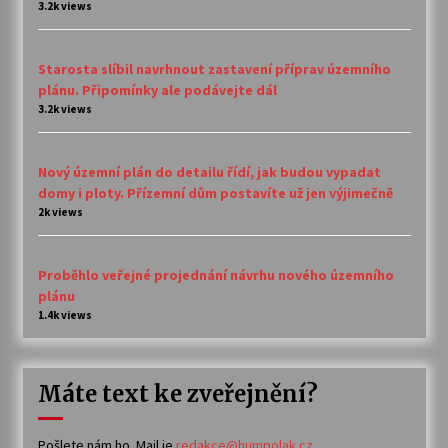
3.2k views
Starosta slíbil navrhnout zastavení příprav územního
plánu. Připomínky ale podávejte dál
3.2k views
Nový územní plán do detailu řídí, jak budou vypadat
domy i ploty. Přízemní dům postavíte už jen výjimečně
2k views
Proběhlo veřejné projednání návrhu nového územního
plánu
1.4k views
Máte text ke zveřejnění?
Pošlete nám ho. Mail je
redakce@humpolak.cz