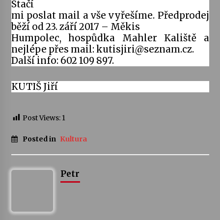
Stačí
mi poslat mail a vše vyřešíme. Předprodej
Varhanní recitál Michala Novenka v Klášteře
běží od 23. září 2017 – Měkis
Želiv
Humpolec, hospůdka Mahler Kaliště a
3. 7. 2026
nejlépe přes mail: kutisjiri@seznam.cz.
Další info: 602 109 897.
Petr Adamec – Malovaný svět
30. 6. 2026
KUTIŠ Jiří
Post Views:
1
Posted in
Kultura
Petr