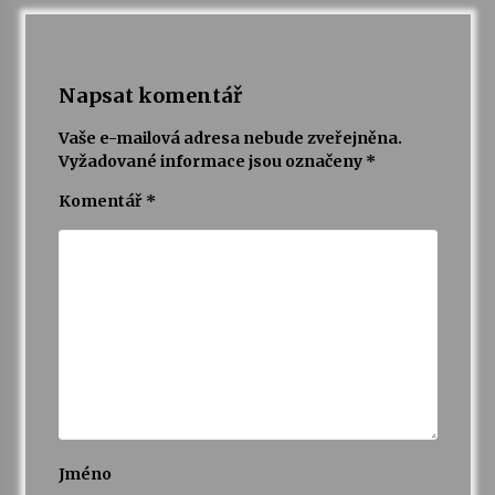
Napsat komentář
Vaše e-mailová adresa nebude zveřejněna.
Vyžadované informace jsou označeny
*
Komentář
*
Jméno