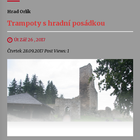
Hrad Orlík
Trampoty s hradní posádkou
Út Zář 26 , 2017
Čtvrtek 28.09.2017 Post Views: 1