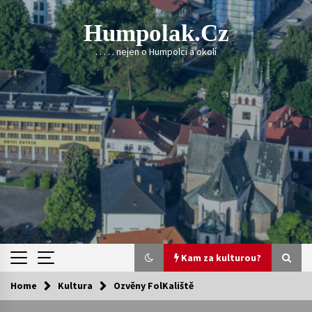
Skip
to
Humpolak.cz
content
. . . . . nejen o Humpolci a okolí
Kam za kulturou?
Home
Kultura
Ozvěny FolKaliště
Kam za kulturou?