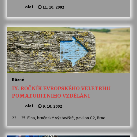
olaf
11. 10. 2002
Varhanní recitál Michala Novenka v Klášteře
Želiv
3. 7. 2026
Petr Adamec – Malovaný svět
30. 6. 2026
Různé
IX. ROČNÍK EVROPSKÉHO VELETRHU
POMATURITNÍHO VZDĚLÁNÍ
olaf
9. 10. 2002
22. – 25. října, brněnské výstaviště, pavilon G2, Brno