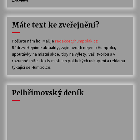
1.4k views
Máte text ke zveřejnění?
Pošlete nám ho. Mail je
redakce@humpolak.cz
Rádi zveřejníme aktuality, zajímavosti nejen o Humpolci,
upoutávky na místní akce, tipy na výlety, Vaši tvorbu a v
rozumné míře i texty místních politických uskupení a reklamu
týkající se Humpolce.
Pelhřimovský deník