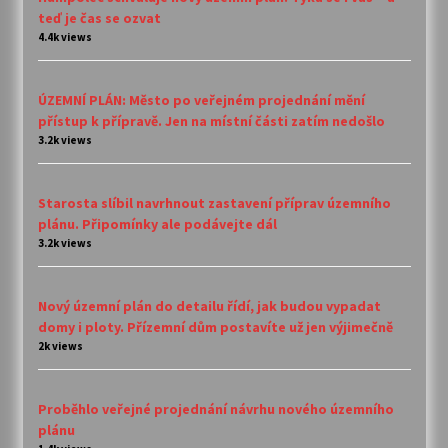
teď je čas se ozvat
4.4k views
ÚZEMNÍ PLÁN: Město po veřejném projednání mění
přístup k přípravě. Jen na místní části zatím nedošlo
3.2k views
Starosta slíbil navrhnout zastavení příprav územního
plánu. Připomínky ale podávejte dál
3.2k views
Nový územní plán do detailu řídí, jak budou vypadat
domy i ploty. Přízemní dům postavíte už jen výjimečně
2k views
Proběhlo veřejné projednání návrhu nového územního
plánu