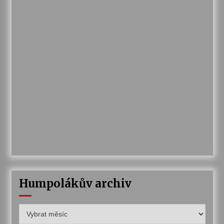
Humpolákův archiv
Humpolákův
archiv