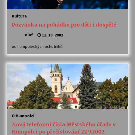
Votavžatský ploty
Kultura
23. 7. 2026
Pozvánka na pohádku pro děti i dospělé
olaf
11. 10. 2002
Letní koncerty ve Stromovce: Rufus Miller
od humpoleckých ochotníků
22. 7. 2026
Vysočinka
17. 7. 2026
Ozvěny prázdnin
14. 7. 2026
O Humpolci
Za kulturou kousek za Humpolec. V Želivě ožije
Nová telefonní čísla Městského úřadu v
odkaz Josefa Čapka
Humpolci po přečíslování 22.9.2002
13. 7. 2026