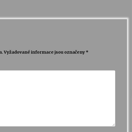
a.
Vyžadované informace jsou označeny
*