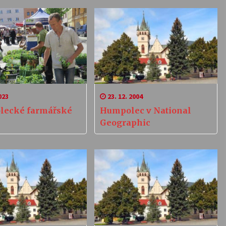
023
23. 12. 2004
lecké farmářské
Humpolec v National
Geographic