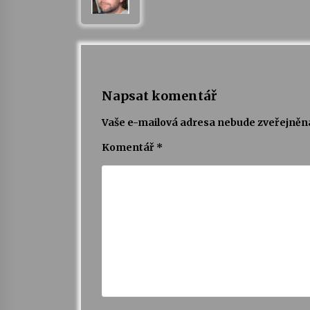
Napsat komentář
Vaše e-mailová adresa nebude zveřejněn
Komentář
*