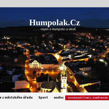
Humpolak.cz
. . . . . nejen o Humpolci a okolí
e z městského úřadu
Sport
audio:
SOUSEDSKÉ ČTENÍ-L. PAMĚTNICKÁ: 