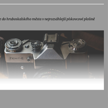
te do hruboskalského města v nejrozsáhlejší pískovcové plošině