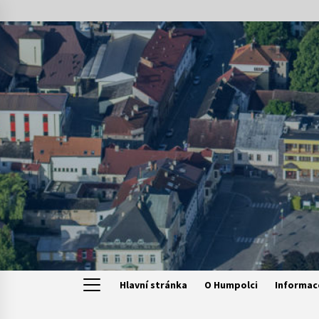
Skip
to
content
Hlavní stránka
O Humpolci
Informac