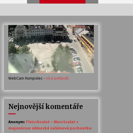
Veselí muzikanti
30. 7. 2026
Votavžatský ploty
23. 7. 2026
WebCam Humpolec -
více pohledů
Ozvěny prázdnin
14. 7. 2026
Nejnovější komentáře
Petr Adamec – Malovaný svět
30. 6. 2026
Anonym
:
Fleischsalat – Wurstsalat s
majonézou: německá salámová pochoutka