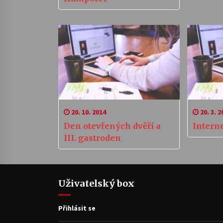
20. 10. 2014
20. 3. 2
Den otevřených dvěří a
Intern
III. gastroden
Uživatelský box
Přihlásit se