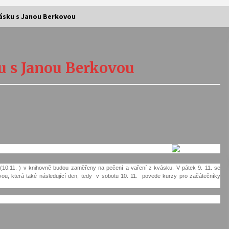
vásku s Janou Berkovou
Vernisáž výstavy Josefíny Duškové:
Stávám se kapkou
ku s Janou Berkovou
30. 7. 2026
Letní koncerty ve Stromovce:
Kolchoz a Jenakaši
28. 7. 2026
s
Vysočinka
17. 7. 2026
e (10.11. ) v knihovně budou zaměřeny na pečení a vaření z kvásku. V pátek 9. 11. se
ou, která také následující den, tedy v sobotu 10. 11. povede kurzy pro začátečníky
V
Varhanní recitál Michala Novenka v
Klášteře Želiv
3. 7. 2026