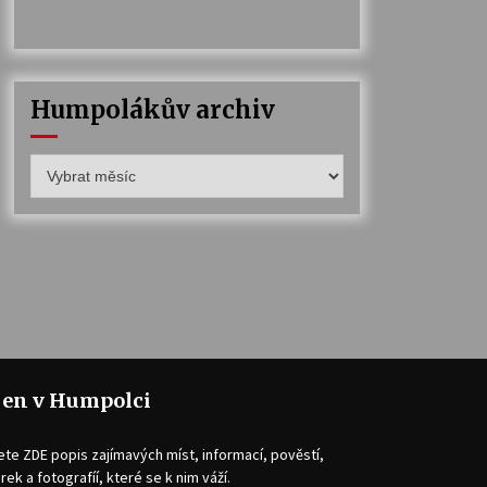
Humpolákův archiv
Humpolákův
archiv
jen v Humpolci
ete ZDE popis zajímavých míst, informací, pověstí,
rek a fotografíí, které se k nim váží.