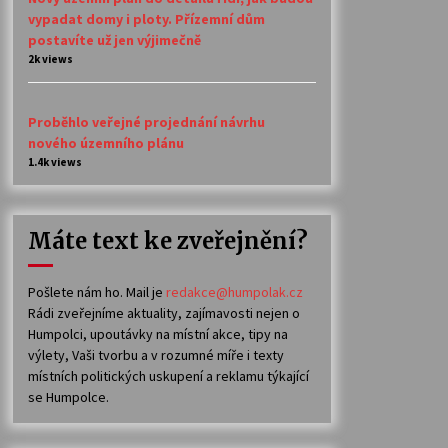
vypadat domy i ploty. Přízemní dům
postavíte už jen výjimečně
2k views
Proběhlo veřejné projednání návrhu
nového územního plánu
1.4k views
Máte text ke zveřejnění?
Pošlete nám ho. Mail je
redakce@humpolak.cz
Rádi zveřejníme aktuality, zajímavosti nejen o
Humpolci, upoutávky na místní akce, tipy na
výlety, Vaši tvorbu a v rozumné míře i texty
místních politických uskupení a reklamu týkající
se Humpolce.