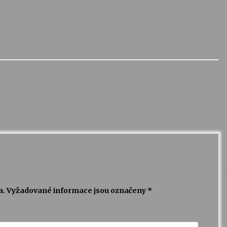
a.
Vyžadované informace jsou označeny
*