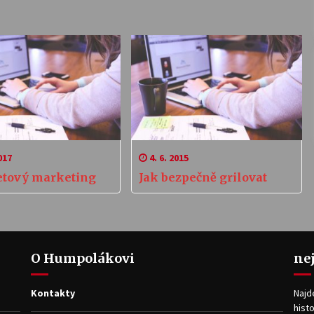
017
4. 6. 2015
etový marketing
Jak bezpečně grilovat
O Humpolákovi
ne
Kontakty
Najd
histo