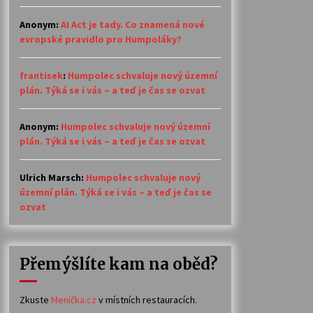
Anonym
:
AI Act je tady. Co znamená nové
evropské pravidlo pro Humpoláky?
frantisek
:
Humpolec schvaluje nový územní
plán. Týká se i vás – a teď je čas se ozvat
Anonym
:
Humpolec schvaluje nový územní
plán. Týká se i vás – a teď je čas se ozvat
Ulrich Marsch
:
Humpolec schvaluje nový
územní plán. Týká se i vás – a teď je čas se
ozvat
Přemýšlíte kam na oběd?
Zkuste
Meníčka.cz
v místních restauracích.