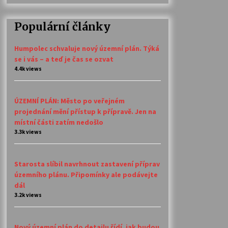
Populární články
Humpolec schvaluje nový územní plán. Týká
se i vás – a teď je čas se ozvat
4.4k views
ÚZEMNÍ PLÁN: Město po veřejném
projednání mění přístup k přípravě. Jen na
místní části zatím nedošlo
3.3k views
Starosta slíbil navrhnout zastavení příprav
územního plánu. Připomínky ale podávejte
dál
3.2k views
Nový územní plán do detailu řídí, jak budou