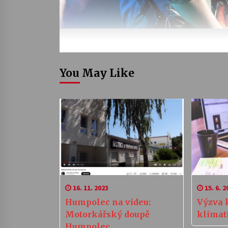
You May Like
16. 11. 2023
15. 6. 2
Humpolec na videu:
Výzva 
Motorkářský doupě
klimat
Humpolec