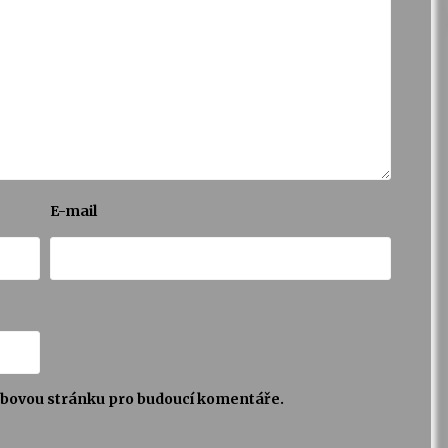
E-mail
webovou stránku pro budoucí komentáře.