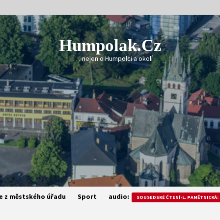
Humpolak.cz
. . . . . nejen o Humpolci a okolí
e z městského úřadu
Sport
audio:
SOUSEDSKÉ ČTENÍ-L. PAMĚTNICKÁ: 