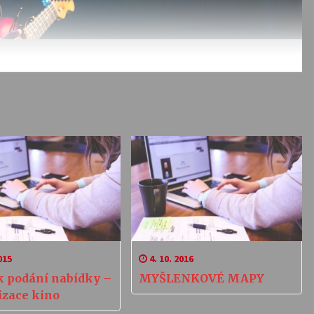
015
4. 10. 2016
k podání nabídky –
MYŠLENKOVÉ MAPY
izace kino