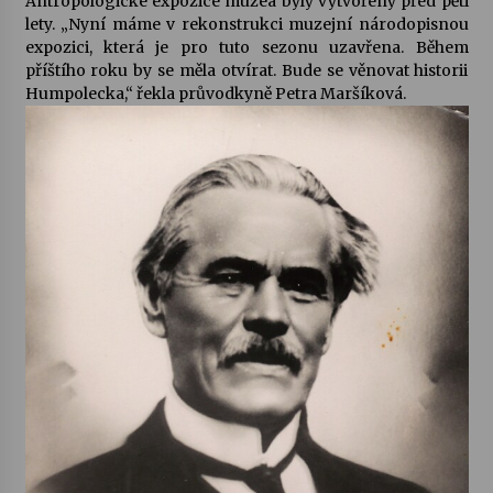
Antropologické expozice muzea byly vytvořeny před pěti
lety. „Nyní máme v rekonstrukci muzejní národopisnou
expozici, která je pro tuto sezonu uzavřena. Během
příštího roku by se měla otvírat. Bude se věnovat historii
Humpolecka,“ řekla průvodkyně Petra Maršíková.