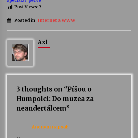
special2r_pecve
Post Views:
7
Posted in
Internet a WWW
Axl
3 thoughts on “
Píšou o
Humpolci: Do muzea za
neandertálcem
”
Anonym
napsal: