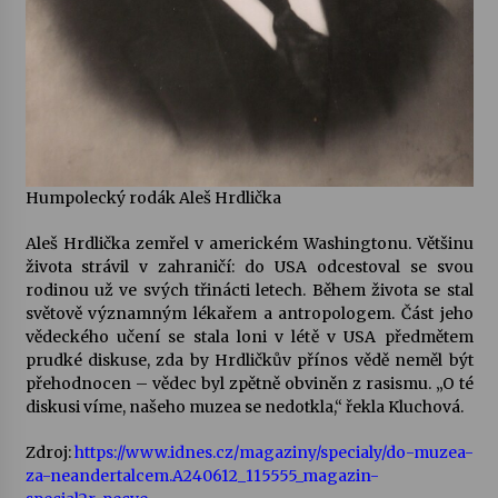
Humpolecký rodák Aleš Hrdlička
Aleš Hrdlička zemřel v americkém Washingtonu. Většinu
života strávil v zahraničí: do USA odcestoval se svou
rodinou už ve svých třinácti letech. Během života se stal
světově významným lékařem a antropologem. Část jeho
vědeckého učení se stala loni v létě v USA předmětem
prudké diskuse, zda by Hrdličkův přínos vědě neměl být
přehodnocen – vědec byl zpětně obviněn z rasismu. „O té
diskusi víme, našeho muzea se nedotkla,“ řekla Kluchová.
Zdroj:
https://www.idnes.cz/magaziny/specialy/do-muzea-
za-neandertalcem.A240612_115555_magazin-