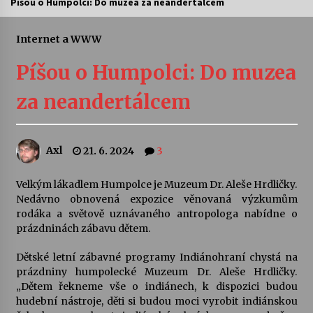
Píšou o Humpolci: Do muzea za neandertálcem
Letní koncerty ve Stromovce: Ars Camerata a
Sukuba Ensemble
Internet a WWW
4. 8. 2026
Píšou o Humpolci: Do muzea
Vernisáž výstavy Josefíny Duškové: Stávám se
za neandertálcem
kapkou
30. 7. 2026
Axl
21. 6. 2024
3
Veselí muzikanti
30. 7. 2026
Velkým lákadlem Humpolce je Muzeum Dr. Aleše Hrdličky.
Nedávno obnovená expozice věnovaná výzkumům
rodáka a světově uznávaného antropologa nabídne o
Pozvánka na integrační festival Quijotova
šedesátka: 28. 7.–1. 8. 2026
prázdninách zábavu dětem.
28. 7. 2026
Dětské letní zábavné programy Indiánohraní chystá na
prázdniny humpolecké Muzeum Dr. Aleše Hrdličky.
Letní koncerty ve Stromovce: Kolchoz a
„Dětem řekneme vše o indiánech, k dispozici budou
Jenakaši
hudební nástroje, děti si budou moci vyrobit indiánskou
28. 7. 2026