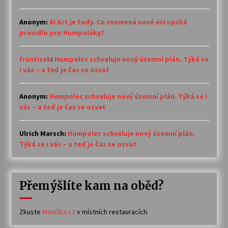
Anonym
:
AI Act je tady. Co znamená nové evropské
pravidlo pro Humpoláky?
frantisek
:
Humpolec schvaluje nový územní plán. Týká se
i vás – a teď je čas se ozvat
Anonym
:
Humpolec schvaluje nový územní plán. Týká se i
vás – a teď je čas se ozvat
Ulrich Marsch
:
Humpolec schvaluje nový územní plán.
Týká se i vás – a teď je čas se ozvat
Přemýšlíte kam na oběd?
Zkuste
Meníčka.cz
v místních restauracích.