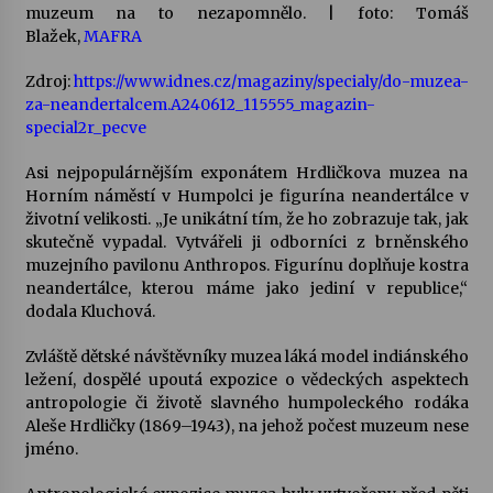
muzeum na to nezapomnělo.
| foto: Tomáš
Blažek,
MAFRA
Varhanní recitál Michala Novenka v Klášteře
Želiv
Zdroj:
https://www.idnes.cz/magaziny/specialy/do-muzea-
3. 7. 2026
za-neandertalcem.A240612_115555_magazin-
special2r_pecve
Petr Adamec – Malovaný svět
Asi nejpopulárnějším exponátem Hrdličkova muzea na
30. 6. 2026
Horním náměstí v Humpolci je figurína neandertálce v
životní velikosti. „Je unikátní tím, že ho zobrazuje tak, jak
skutečně vypadal. Vytvářeli ji odborníci z brněnského
muzejního pavilonu Anthropos. Figurínu doplňuje kostra
neandertálce, kterou máme jako jediní v republice,“
dodala Kluchová.
Zvláště dětské návštěvníky muzea láká model indiánského
ležení, dospělé upoutá expozice o vědeckých aspektech
antropologie či životě slavného humpoleckého rodáka
Aleše Hrdličky (1869–1943), na jehož počest muzeum nese
jméno.