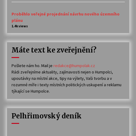
Proběhlo veřejné projednání návrhu nového územního
plánu
1.4k views
Máte text ke zveřejnění?
Pošlete nám ho. Mail je
redakce@humpolak.cz
Rádi zveřejníme aktuality, zajímavosti nejen o Humpolci,
upoutávky na místní akce, tipy na výlety, Vaši tvorbu a v
rozumné míře i texty místních politických uskupení a reklamu
týkající se Humpolce.
Pelhřimovský deník