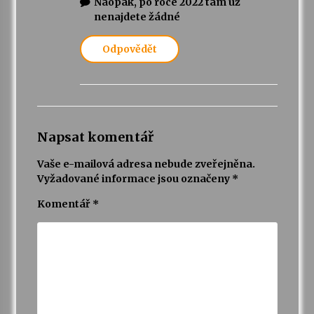
Naopak, po roce 2022 tam už
nenajdete žádné
Odpovědět
Napsat komentář
Vaše e-mailová adresa nebude zveřejněna.
Vyžadované informace jsou označeny
*
Komentář
*