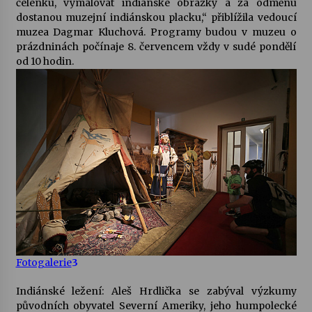
čelenku, vymalovat indiánské obrázky a za odměnu
dostanou muzejní indiánskou placku,“ přiblížila vedoucí
Votavžatský ploty
muzea Dagmar Kluchová. Programy budou v muzeu o
23. 7. 2026
prázdninách počínaje 8. červencem vždy v sudé pondělí
od 10 hodin.
Letní koncerty ve Stromovce: Rufus Miller
22. 7. 2026
Vysočinka
17. 7. 2026
Ozvěny prázdnin
14. 7. 2026
Fotogalerie
3
Za kulturou kousek za Humpolec. V Želivě ožije
Indiánské ležení: Aleš Hrdlička se zabýval výzkumy
odkaz Josefa Čapka
původních obyvatel Severní Ameriky, jeho humpolecké
13. 7. 2026