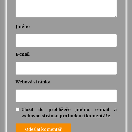
Jméno
E-mail
Webová stránka
Uložit do prohlížeče jméno, e-mail a
webovou stránku pro budoucí komentáře.