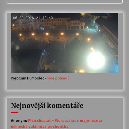
WebCam Humpolec -
více pohledů
Nejnovější komentáře
Anonym
:
Fleischsalat – Wurstsalat s majonézou:
německá salámová pochoutka