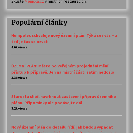
Zkuste
Meníčka.cz
v místních restauracích.
Populární články
Humpolec schvaluje nový územní plán. Týká se i vás – a
teď je čas se ozvat
4.6k views
ÚZEMNÍ PLÁN: Město po veřejném projednání mění
přístup k přípravě. Jen na místní části zatím nedošlo
3.3k views
Starosta slíbil navrhnout zastavení příprav územního
plánu. Připomínky ale podávejte dál
3.2k views
Nový územní plán do detailu řídí, jak budou vypadat