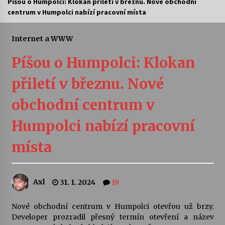
Píšou o Humpolci: Klokan přiletí v březnu. Nové obchodní
centrum v Humpolci nabízí pracovní místa
Letní koncerty ve Stromovce: Ars Camerata a
Sukuba Ensemble
4. 8. 2026
Internet a WWW
Píšou o Humpolci: Klokan
Vernisáž výstavy Josefíny Duškové: Stávám se
kapkou
přiletí v březnu. Nové
30. 7. 2026
obchodní centrum v
Veselí muzikanti
30. 7. 2026
Humpolci nabízí pracovní
místa
Pozvánka na integrační festival Quijotova
šedesátka: 28. 7.–1. 8. 2026
28. 7. 2026
Axl
31. 1. 2024
19
Letní koncerty ve Stromovce: Kolchoz a
Nové obchodní centrum v Humpolci otevřou už brzy.
Jenakaši
Developer prozradil přesný termín otevření a název
28. 7. 2026