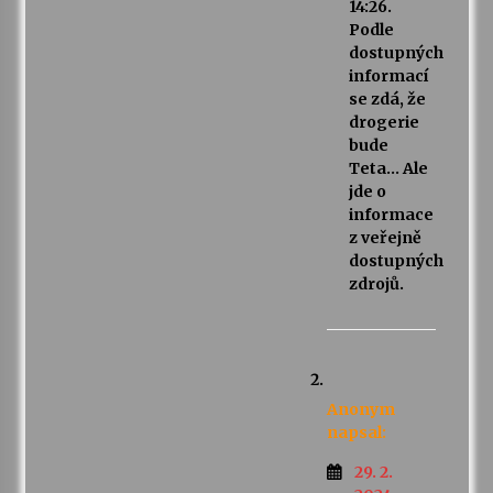
14:26.
Podle
dostupných
informací
se zdá, že
drogerie
bude
Teta… Ale
jde o
informace
z veřejně
dostupných
zdrojů.
Anonym
napsal:
29. 2.