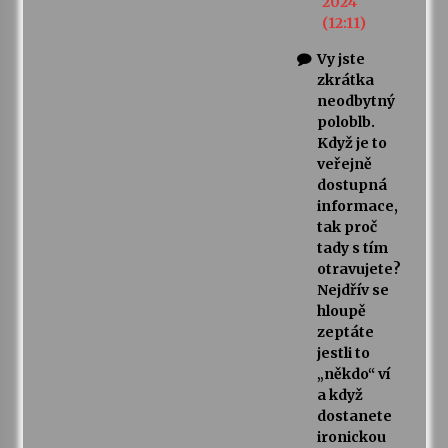
2024
(12:11)
Vy jste
zkrátka
neodbytný
poloblb.
Když je to
veřejně
dostupná
informace,
tak proč
tady s tím
otravujete?
Nejdřív se
hloupě
zeptáte
jestli to
„někdo“ ví
a když
dostanete
ironickou