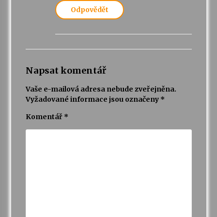
Odpovědět
Napsat komentář
Vaše e-mailová adresa nebude zveřejněna.
Vyžadované informace jsou označeny
*
Komentář
*