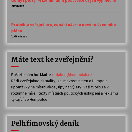
domy i ploty. Přízemní dům postavíte už jen výjimečně
2k views
Proběhlo veřejné projednání návrhu nového územního
plánu
1.4k views
Máte text ke zveřejnění?
Pošlete nám ho. Mail je
redakce@humpolak.cz
Rádi zveřejníme aktuality, zajímavosti nejen o Humpolci,
upoutávky na místní akce, tipy na výlety, Vaši tvorbu a v
rozumné míře i texty místních politických uskupení a reklamu
týkající se Humpolce.
Pelhřimovský deník