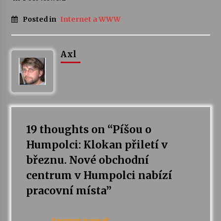
Posted in
Internet a WWW
Varhanní recitál Michala Novenka v Klášteře
Želiv
3. 7. 2026
Axl
Petr Adamec – Malovaný svět
30. 6. 2026
19 thoughts on “
Píšou o
Humpolci: Klokan přiletí v
březnu. Nové obchodní
centrum v Humpolci nabízí
pracovní místa
”
Anonym
napsal: