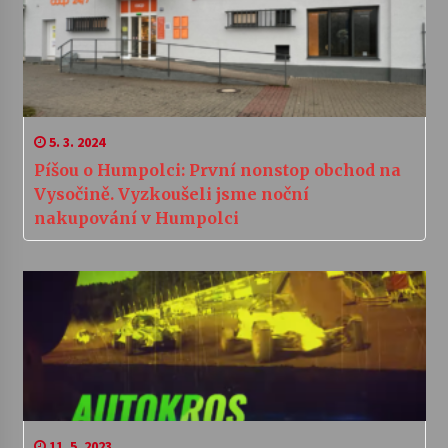
5. 3. 2024
Píšou o Humpolci: První nonstop obchod na
Vysočině. Vyzkoušeli jsme noční
nakupování v Humpolci
11. 5. 2023