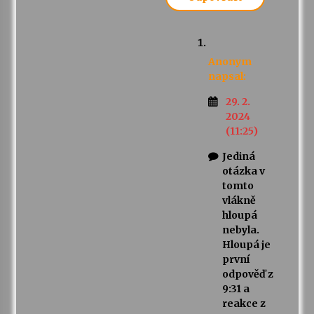
Anonym
napsal:
29. 2.
2024
(11:25)
Jediná
otázka v
tomto
vlákně
hloupá
nebyla.
Hloupá je
první
odpověď z
9:31 a
reakce z