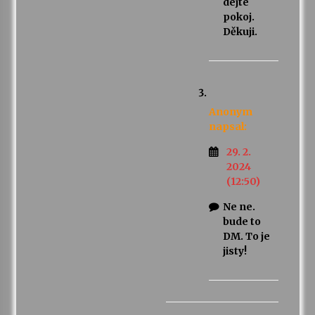
dejte
pokoj.
Děkuji.
Anonym
napsal:
29. 2.
2024
(12:50)
Ne ne.
bude to
DM. To je
jisty!