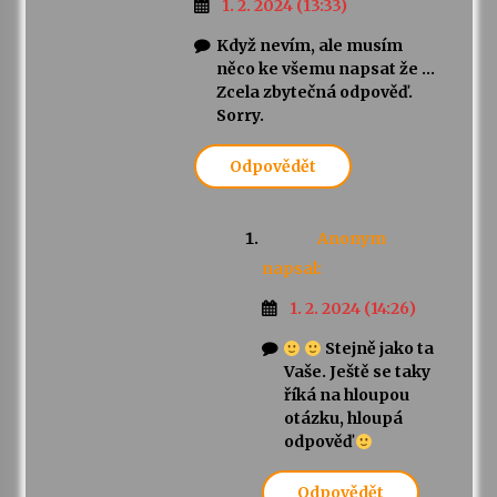
1. 2. 2024 (13:33)
Když nevím, ale musím
něco ke všemu napsat že …
Zcela zbytečná odpověď.
Sorry.
Odpovědět
Anonym
napsal:
1. 2. 2024 (14:26)
Stejně jako ta
Vaše. Ještě se taky
říká na hloupou
otázku, hloupá
odpověď
Odpovědět