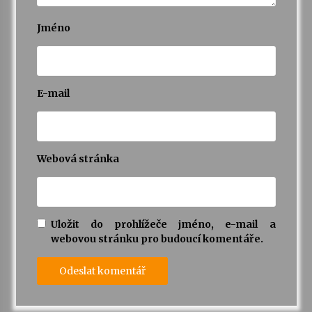
Jméno
E-mail
Webová stránka
Uložit do prohlížeče jméno, e-mail a
webovou stránku pro budoucí komentáře.