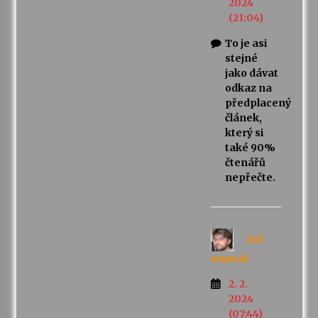
2024
(21:04)
To je asi
stejné
jako dávat
odkaz na
předplacený
článek,
který si
také 90%
čtenářů
nepřečte.
Axl
napsal:
2. 2.
2024
(07:44)