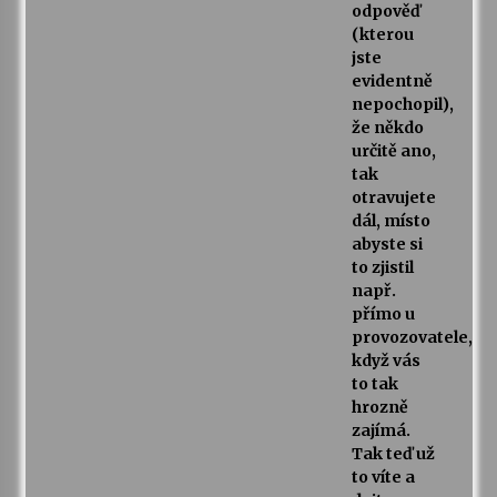
odpověď
(kterou
jste
evidentně
nepochopil),
že někdo
určitě ano,
tak
otravujete
dál, místo
abyste si
to zjistil
např.
přímo u
provozovatele,
když vás
to tak
hrozně
zajímá.
Tak teď už
to víte a