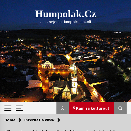
Skip
to
Humpolak.cz
content
. . . . . nejen o Humpolci a okolí
Kam za kulturou?
Home
Internet a WWW
Kam za kulturou?