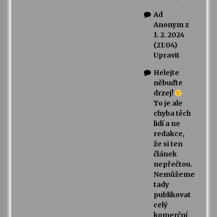
Ad
Anonym z
1. 2. 2024
(21:04)
Upravit
Helejte
něbuďte
drzej!
To je ale
chyba těch
lidí a ne
redakce,
že si ten
článek
nepřečtou.
Nemůžeme
tady
publikovat
celý
komerční