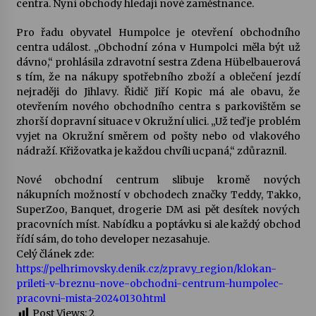
centra. Nyní obchody hledají nové zaměstnance.
Votavžatský ploty
Pro řadu obyvatel Humpolce je otevření obchodního
23. 7. 2026
centra událost. „Obchodní zóna v Humpolci měla být už
dávno,“ prohlásila zdravotní sestra Zdena Hübelbauerová
s tím, že na nákupy spotřebního zboží a oblečení jezdí
nejraději do Jihlavy. Řidič Jiří Kopic má ale obavu, že
Letní koncerty ve Stromovce: Rufus Miller
otevřením nového obchodního centra s parkovištěm se
22. 7. 2026
zhorší dopravní situace v Okružní ulici. „Už teď je problém
vyjet na Okružní směrem od pošty nebo od vlakového
nádraží. Křižovatka je každou chvíli ucpaná,“ zdůraznil.
Vysočinka
17. 7. 2026
Nové obchodní centrum slibuje kromě nových
nákupních možností v obchodech značky Teddy, Takko,
SuperZoo, Banquet, drogerie DM asi pět desítek nových
Ozvěny prázdnin
pracovních míst. Nabídku a poptávku si ale každý obchod
14. 7. 2026
řídí sám, do toho developer nezasahuje.
Celý článek zde:
https://pelhrimovsky.denik.cz/zpravy_region/klokan-
prileti-v-breznu-nove-obchodni-centrum-humpolec-
Za kulturou kousek za Humpolec. V Želivě ožije
pracovni-mista-20240130.html
odkaz Josefa Čapka
Post Views:
2
13. 7. 2026