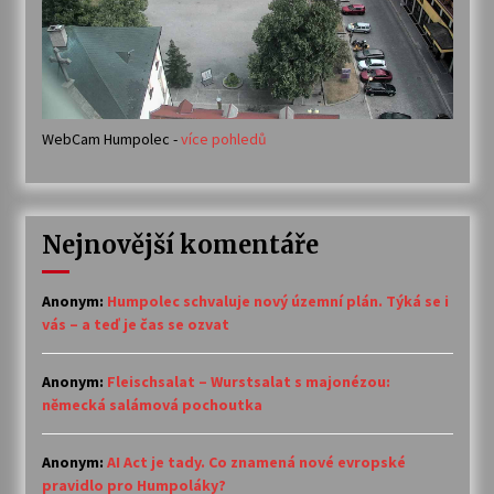
WebCam Humpolec -
více pohledů
Nejnovější komentáře
Anonym
:
Humpolec schvaluje nový územní plán. Týká se i
vás – a teď je čas se ozvat
Anonym
:
Fleischsalat – Wurstsalat s majonézou:
německá salámová pochoutka
Anonym
:
AI Act je tady. Co znamená nové evropské
pravidlo pro Humpoláky?