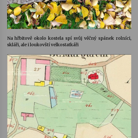
Na hřbitově okolo kostela spí svůj věčný spánek rolníci,
skláři, ale i loukovští velkostatkáři