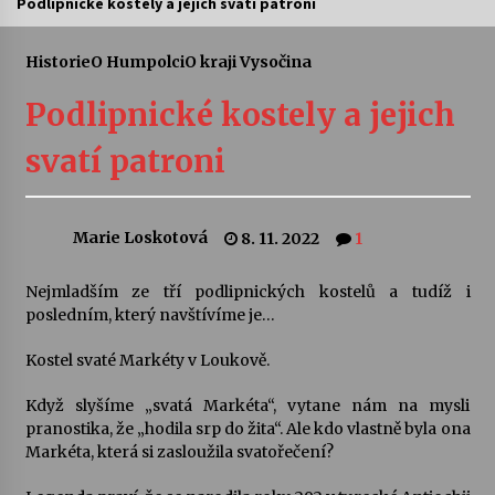
Podlipnické kostely a jejich svatí patroni
Letní koncerty ve Stromovce: Ars Camerata a
Sukuba Ensemble
Historie
O Humpolci
O kraji Vysočina
4. 8. 2026
Podlipnické kostely a jejich
Vernisáž výstavy Josefíny Duškové: Stávám se
svatí patroni
kapkou
30. 7. 2026
Marie Loskotová
8. 11. 2022
1
Veselí muzikanti
30. 7. 2026
Nejmladším ze tří podlipnických kostelů a tudíž i
posledním, který navštívíme je…
Pozvánka na integrační festival Quijotova
šedesátka: 28. 7.–1. 8. 2026
Kostel svaté Markéty v Loukově.
28. 7. 2026
Když slyšíme „svatá Markéta“, vytane nám na mysli
pranostika, že „hodila srp do žita“. Ale kdo vlastně byla ona
Letní koncerty ve Stromovce: Kolchoz a
Markéta, která si zasloužila svatořečení?
Jenakaši
28. 7. 2026