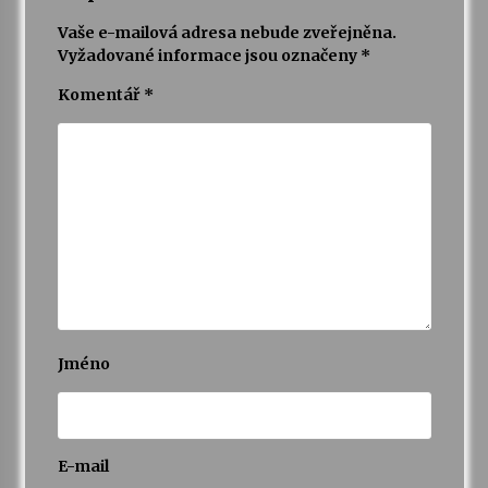
Vaše e-mailová adresa nebude zveřejněna.
Vyžadované informace jsou označeny
*
Komentář
*
Jméno
E-mail