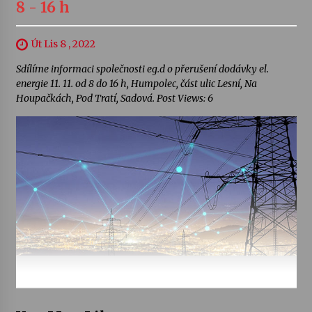
8 - 16 h
Út Lis 8 , 2022
Sdílíme informaci společnosti eg.d o přerušení dodávky el.
energie 11. 11. od 8 do 16 h, Humpolec, část ulic Lesní, Na
Houpačkách, Pod Tratí, Sadová. Post Views: 6