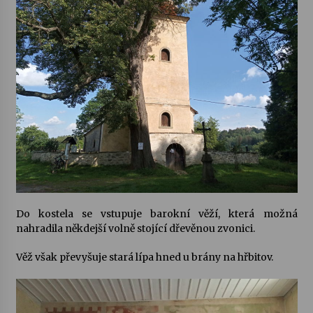
Do kostela se vstupuje barokní věží, která možná
nahradila někdejší volně stojící dřevěnou zvonici.
Věž však převyšuje stará lípa hned u brány na hřbitov.