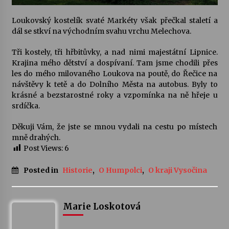
Loukovský kostelík svaté Markéty však přečkal staletí a
dál se stkví na východním svahu vrchu Melechova.
Tři kostely, tři hřbitůvky, a nad nimi majestátní Lipnice.
Krajina mého dětství a dospívaní. Tam jsme chodili přes
les do mého milovaného Loukova na poutě, do Řečice na
návštěvy k tetě a do Dolního Města na autobus. Byly to
krásné a bezstarostné roky a vzpomínka na ně hřeje u
srdíčka.
Děkuji Vám, že jste se mnou vydali na cestu po místech
mně drahých.
Post Views:
6
Posted in
Historie
,
O Humpolci
,
O kraji Vysočina
Marie Loskotová