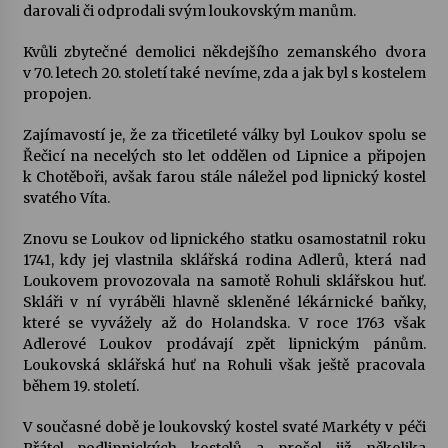
darovali či odprodali svým loukovským manům.
Kvůli zbytečné demolici někdejšího zemanského dvora
v 70. letech 20. století také nevíme, zda a jak byl s kostelem
propojen.
Zajímavostí je, že za třicetileté války byl Loukov spolu se
Řečicí na necelých sto let oddělen od Lipnice a připojen
k Chotěboři, avšak farou stále náležel pod lipnický kostel
svatého Víta.
Znovu se Loukov od lipnického statku osamostatnil roku
1741, kdy jej vlastnila sklářská rodina Adlerů, která nad
Loukovem provozovala na samotě Rohuli sklářskou huť.
Skláři v ní vyráběli hlavně skleněné lékárnické baňky,
které se vyvážely až do Holandska. V roce 1763 však
Adlerové Loukov prodávají zpět lipnickým pánům.
Loukovská sklářská huť na Rohuli však ještě pracovala
během 19. století.
V současné době je loukovský kostel svaté Markéty v péči