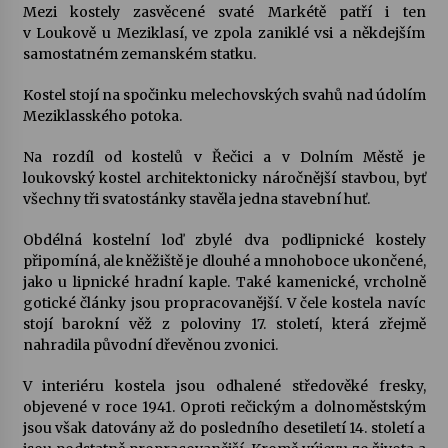
Mezi kostely zasvěcené svaté Markétě patří i ten
v Loukově u Meziklasí, ve zpola zaniklé vsi a někdejším
Varhanní recitál Michala Novenka v Klášteře
samostatném zemanském statku.
Želiv
3. 7. 2026
Kostel stojí na spočinku melechovských svahů nad údolím
Meziklasského potoka.
Petr Adamec – Malovaný svět
Na rozdíl od kostelů v Řečici a v Dolním Městě je
30. 6. 2026
loukovský kostel architektonicky náročnější stavbou, byť
všechny tři svatostánky stavěla jedna stavební huť.
Obdélná kostelní loď zbylé dva podlipnické kostely
připomíná, ale kněžiště je dlouhé a mnohoboce ukončené,
jako u lipnické hradní kaple. Také kamenické, vrcholně
gotické články jsou propracovanější. V čele kostela navíc
stojí barokní věž z poloviny 17. století, která zřejmě
nahradila původní dřevěnou zvonici.
V interiéru kostela jsou odhalené středověké fresky,
objevené v roce 1941. Oproti rečickým a dolnoměstským
jsou však datovány až do posledního desetiletí 14. století a