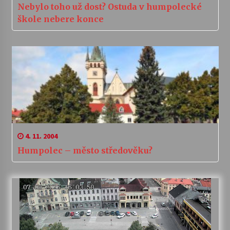
Nebylo toho už dost? Ostuda v humpolecké
škole nebere konce
4. 11. 2004
Humpolec – město středověku?