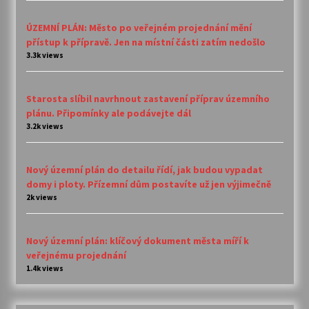
ÚZEMNÍ PLÁN: Město po veřejném projednání mění
přístup k přípravě. Jen na místní části zatím nedošlo
3.3k views
Starosta slíbil navrhnout zastavení příprav územního
plánu. Připomínky ale podávejte dál
3.2k views
Nový územní plán do detailu řídí, jak budou vypadat
domy i ploty. Přízemní dům postavíte už jen výjimečně
2k views
Nový územní plán: klíčový dokument města míří k
veřejnému projednání
1.4k views