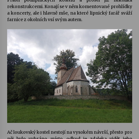
Přátel podlipnických kostelů a prošel již několika
rekonstrukcemi. Konají se v něm komentované prohlídky
a koncerty, ale i hlavně mše, na které lipnický farář sváží
farnice z okolních vsí svým autem.
Ač loukovský kostel nestojí na vysokém návrší, přesto pro
něj bylo vybráno místo, odkud je zdaleka vidět jeho