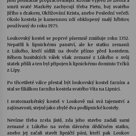
jsou podstatně propracovanější. Kromě výjevu ze života a
smrti svaté Markéty zachycují třeba Pietu, boj svatého
Jiřího s drakem, Ukřižování Krista, anebo Poslední večeři.
Okolo kostela je kamennou zdí obklopený malý hřbitov,
používaný do roku 1975.
Loukovský kostel se poprvé písemně zmiňuje roku 1352.
Nepatřil k lipnickému panství, ale ke statku zemanů
z Lúkého, kteří sídlili na dvoře přímo před kostelem.
Během husitských válek však zemané z Lúkého o svůj
statek přišli a ten byl připojen k lipnickému dominiu Trčků
z Lípy.
Po třicetileté válce přestal být loukovský kostel farním a
stal se filiálkou farního kostela svatého Víta na Lipnici.
I svatomarkétský kostel v Loukově má svá tajemství a
zajímavosti, stejně jako zbylé dva podlipnické kostely.
Nevíme třeba zcela jistě, zda jeho stavbu zadali sami
zemané z Lúkého na svém dávném dědičném statku,
anebo jej začali stavět lipničtí páni, kteří pak Loukov