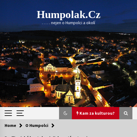
Skip
to
Humpolak.cz
content
. . . . . nejen o Humpolci a okolí
Kam za kulturou?
Home
O Humpolci
Kam za kulturou?