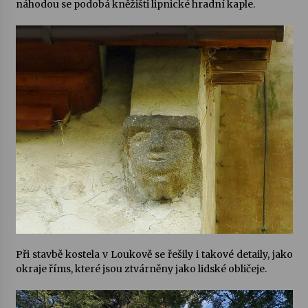
náhodou se podobá kněžišti lipnické hradní kaple.
Při stavbě kostela v Loukově se řešily i takové detaily, jako
okraje říms, které jsou ztvárněny jako lidské obličeje.