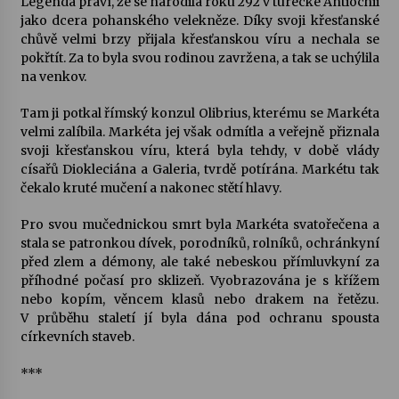
Legenda praví, že se narodila roku 292 v turecké Antiochii
jako dcera pohanského velekněze. Díky svoji křesťanské
Votavžatský ploty
chůvě velmi brzy přijala křesťanskou víru a nechala se
23. 7. 2026
pokřtít. Za to byla svou rodinou zavržena, a tak se uchýlila
na venkov.
Tam ji potkal římský konzul Olibrius, kterému se Markéta
Letní koncerty ve Stromovce: Rufus Miller
velmi zalíbila. Markéta jej však odmítla a veřejně přiznala
22. 7. 2026
svoji křesťanskou víru, která byla tehdy, v době vlády
císařů Diokleciána a Galeria, tvrdě potírána. Markétu tak
čekalo kruté mučení a nakonec stětí hlavy.
Vysočinka
17. 7. 2026
Pro svou mučednickou smrt byla Markéta svatořečena a
stala se patronkou dívek, porodníků, rolníků, ochránkyní
před zlem a démony, ale také nebeskou přímluvkyní za
příhodné počasí pro sklizeň. Vyobrazována je s křížem
Ozvěny prázdnin
nebo kopím, věncem klasů nebo drakem na řetězu.
14. 7. 2026
V průběhu staletí jí byla dána pod ochranu spousta
církevních staveb.
Za kulturou kousek za Humpolec. V Želivě ožije
***
odkaz Josefa Čapka
13. 7. 2026