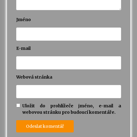
Jméno
E-mail
Webová stránka
Uložit do prohlížeče jméno, e-mail a
webovou stránku pro budoucí komentáře.