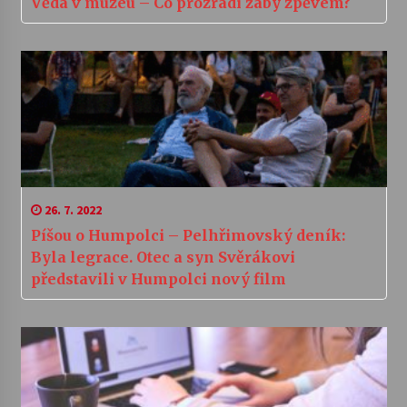
Věda v muzeu – Co prozradí žáby zpěvem?
26. 7. 2022
Píšou o Humpolci – Pelhřimovský deník:
Byla legrace. Otec a syn Svěrákovi
představili v Humpolci nový film