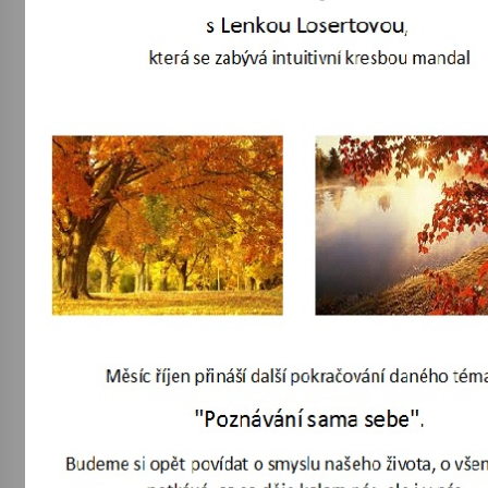
Letní koncerty ve Stromovce: Kolchoz a
Jenakaši
28. 7. 2026
Votavžatský ploty
23. 7. 2026
Letní koncerty ve Stromovce: Rufus Miller
22. 7. 2026
Vysočinka
17. 7. 2026
Ozvěny prázdnin
14. 7. 2026