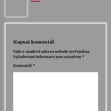
Napsat komentář
Vaše e-mailová adresa nebude zveřejněna.
Vyžadované informace jsou označeny
*
Komentář
*