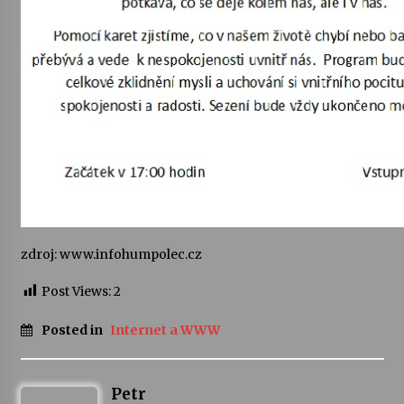
Za kulturou kousek za Humpolec. V Želivě ožije
odkaz Josefa Čapka
13. 7. 2026
Varhanní recitál Michala Novenka v Klášteře
Želiv
3. 7. 2026
zdroj: www.infohumpolec.cz
Post Views:
2
Posted in
Internet a WWW
Petr