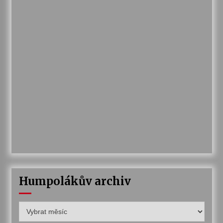
Humpolákův archiv
Humpolákův
archiv