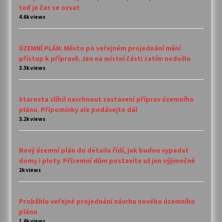
teď je čas se ozvat
4.6k views
ÚZEMNÍ PLÁN: Město po veřejném projednání mění
přístup k přípravě. Jen na místní části zatím nedošlo
3.3k views
Starosta slíbil navrhnout zastavení příprav územního
plánu. Připomínky ale podávejte dál
3.2k views
Nový územní plán do detailu řídí, jak budou vypadat
domy i ploty. Přízemní dům postavíte už jen výjimečně
2k views
Proběhlo veřejné projednání návrhu nového územního
plánu
1.4k views