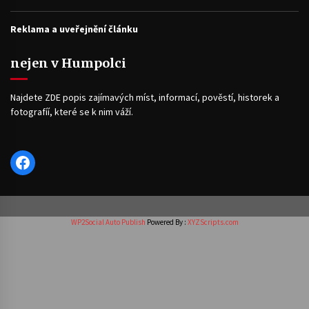
Reklama a uveřejnění článku
nejen v Humpolci
Najdete ZDE popis zajímavých míst, informací, pověstí, historek a
fotografíí, které se k nim váží.
Facebook
WP2Social Auto Publish
Powered By :
XYZScripts.com