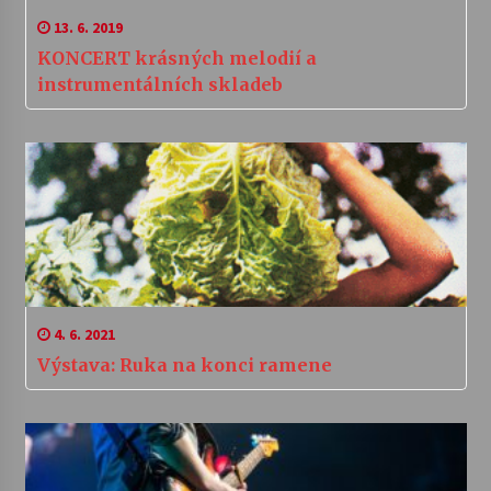
13. 6. 2019
KONCERT krásných melodií a
instrumentálních skladeb
4. 6. 2021
Výstava: Ruka na konci ramene