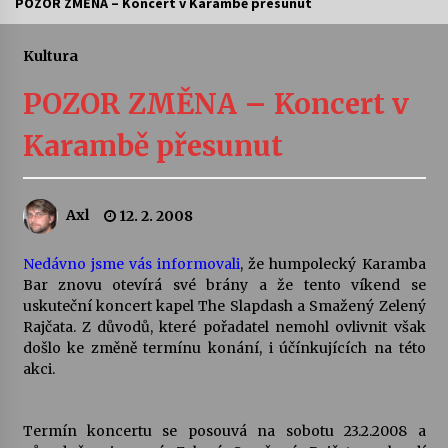
POZOR ZMĚNA – Koncert v Karambě přesunut
Letní koncerty ve Stromovce: Ars Camerata a
Sukuba Ensemble
Kultura
4. 8. 2026
POZOR ZMĚNA – Koncert v
Vernisáž výstavy Josefíny Duškové: Stávám se
Karambě přesunut
kapkou
30. 7. 2026
Axl
12. 2. 2008
Veselí muzikanti
30. 7. 2026
Nedávno jsme vás informovali
, že humpolecký Karamba
Bar znovu otevírá své brány a že tento víkend se
uskuteční koncert kapel The Slapdash a Smažený Zelený
Pozvánka na integrační festival Quijotova
šedesátka: 28. 7.–1. 8. 2026
Rajčata. Z důvodů, které pořadatel nemohl ovlivnit však
28. 7. 2026
došlo ke změně termínu konání, i účínkujících na této
akci.
Letní koncerty ve Stromovce: Kolchoz a
Jenakaši
Termín koncertu se posouvá na sobotu 23.2.2008 a
28. 7. 2026