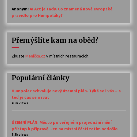
Anonym
:
AI Act je tady. Co znamená nové evropské
pravidlo pro Humpoláky?
Přemýšlíte kam na oběd?
Zkuste
Meníčka.cz
v místních restauracích.
Populární články
Humpolec schvaluje nový územní plán. Týká se i vás – a
teď je čas se ozvat
4.5k views
ÚZEMNÍ PLÁN: Město po veřejném projednání mění
přístup k přípravě. Jen na místní části zatím nedošlo
3.3k views