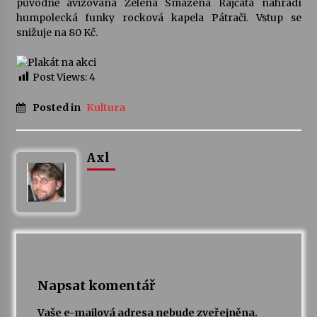
původně avizovaná Zelená Smažená Rajčata nahradí
humpolecká funky rocková kapela Pátrači. Vstup se
Votavžatský ploty
snižuje na 80 Kč.
23. 7. 2026
Post Views:
4
Letní koncerty ve Stromovce: Rufus Miller
Posted in
Kultura
22. 7. 2026
Axl
Vysočinka
17. 7. 2026
Ozvěny prázdnin
14. 7. 2026
Napsat komentář
Za kulturou kousek za Humpolec. V Želivě ožije
odkaz Josefa Čapka
Vaše e-mailová adresa nebude zveřejněna.
13. 7. 2026