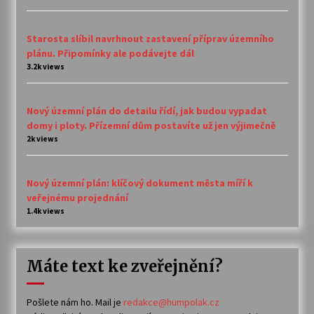
Starosta slíbil navrhnout zastavení příprav územního
plánu. Připomínky ale podávejte dál
3.2k views
Nový územní plán do detailu řídí, jak budou vypadat
domy i ploty. Přízemní dům postavíte už jen výjimečně
2k views
Nový územní plán: klíčový dokument města míří k
veřejnému projednání
1.4k views
Máte text ke zveřejnění?
Pošlete nám ho. Mail je
redakce@humpolak.cz