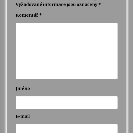
Vyžadované informace jsou označeny
*
Varhanní recitál Michala Novenka v Klášteře
Komentář
*
Želiv
3. 7. 2026
Petr Adamec – Malovaný svět
30. 6. 2026
Jméno
E-mail