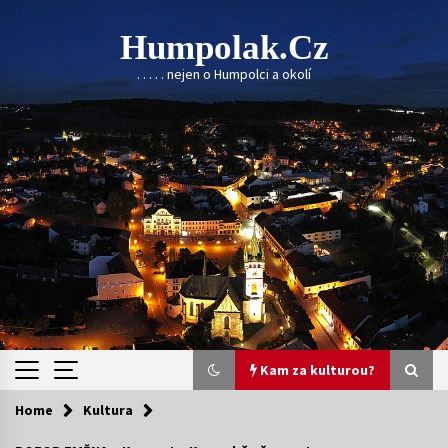
Skip
to
Humpolak.cz
content
. . . . . nejen o Humpolci a okolí
Kam za kulturou?
Home
Kultura
Kam za kulturou?