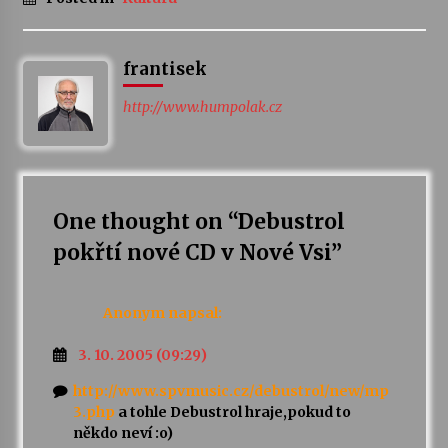
Varhanní recitál Michala Novenka v Klášteře
Želiv
frantisek
3. 7. 2026
http://www.humpolak.cz
Petr Adamec – Malovaný svět
30. 6. 2026
One thought on “
Debustrol
pokřtí nové CD v Nové Vsi
”
Anonym
napsal:
3. 10. 2005 (09:29)
http://www.spvmusic.cz/debustrol/new/mp
3.php
a tohle Debustrol hraje,pokud to
někdo neví :o)