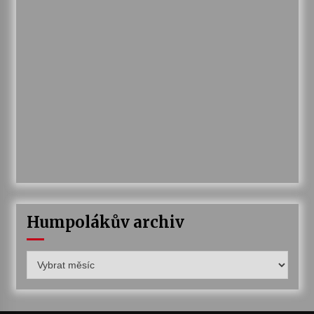
Humpolákův archiv
Humpolákův
archiv