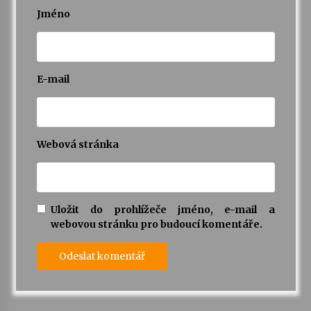
Jméno
E-mail
Webová stránka
Uložit do prohlížeče jméno, e-mail a
webovou stránku pro budoucí komentáře.