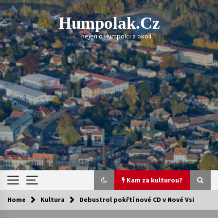
Skip
to
Humpolak.cz
content
. . . . . nejen o Humpolci a okolí
Kam za kulturou?
Home
Kultura
Debustrol pokřtí nové CD v Nové Vsi
Kam za kulturou?