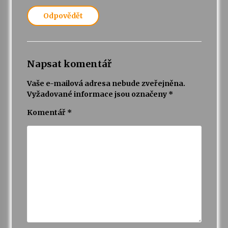
Odpovědět
Napsat komentář
Vaše e-mailová adresa nebude zveřejněna.
Vyžadované informace jsou označeny
*
Komentář
*