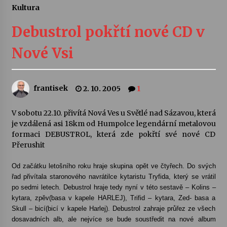
Kultura
Letní koncerty ve Stromovce: Ars Camerata a
Sukuba Ensemble
Debustrol pokřtí nové CD v
4. 8. 2026
Nové Vsi
Vernisáž výstavy Josefíny Duškové: Stávám se
kapkou
30. 7. 2026
frantisek
2. 10. 2005
1
Veselí muzikanti
V sobotu 22.10. přivítá Nová Ves u Světlé nad Sázavou, která
30. 7. 2026
je vzdálená asi 18km od Humpolce legendární metalovou
formaci DEBUSTROL, která zde pokřtí své nové CD
Přerushit
Pozvánka na integrační festival Quijotova
šedesátka: 28. 7.–1. 8. 2026
Od začátku letošního roku hraje skupina opět ve čtyřech. Do svých
28. 7. 2026
řad přivítala staronového navrátilce kytaristu Tryfida, který se vrátil
po sedmi letech. Debustrol hraje tedy nyní v této sestavě – Kolins –
kytara, zpěv(basa v kapele HARLEJ), Trifid – kytara, Zed- basa a
Letní koncerty ve Stromovce: Kolchoz a
Skull – bicí(bicí v kapele Harlej). Debustrol zahraje průřez ze všech
Jenakaši
dosavadních alb, ale nejvíce se bude soustředit na nové album
28. 7. 2026