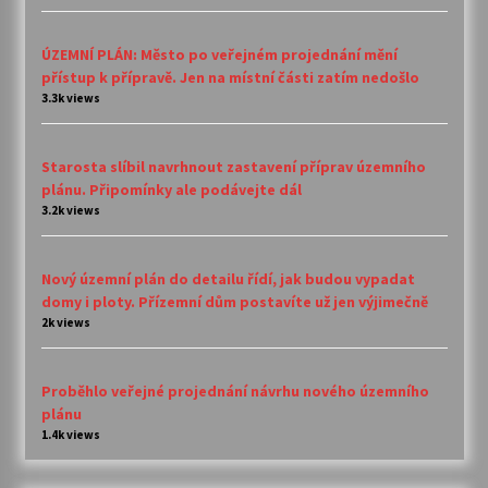
ÚZEMNÍ PLÁN: Město po veřejném projednání mění
přístup k přípravě. Jen na místní části zatím nedošlo
3.3k views
Starosta slíbil navrhnout zastavení příprav územního
plánu. Připomínky ale podávejte dál
3.2k views
Nový územní plán do detailu řídí, jak budou vypadat
domy i ploty. Přízemní dům postavíte už jen výjimečně
2k views
Proběhlo veřejné projednání návrhu nového územního
plánu
1.4k views