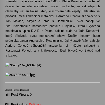
Přerushit. Kapela vznikla v roce 1986 v Mladé Boleslavi a za téměř
dvacet let se zde vystřídalo mnoho muzikantů, ze zakládajících
Votavžatský ploty
členů zbyl už jen Kolins, který je mozkem celé kapely. Debustrol se
23. 7. 2026
prosadil i mezi zahraniční metalovou extratřídou, zahrál si společně s
Iron Maiden, Slayer a letos s HammerFall. Akci zahájí ve
20h. Havlbrodská hardcorová partička Projekt-X, kterou vystřídá
metalová skupina D.A.D. z Polné, pak už bude na řadě Debustrol,
Letní koncerty ve Stromovce: Rufus Miller
který předvede svou monstrozní show. Dalším hostem bude
22. 7. 2026
světelská banda Aggressive Tyrants a na úplný závěr Vám zahraje
Adrien. Cenově výhodnější vstupenky si můžete zakoupit v
Restauraci Pohoda a v knihkupectví Bedrníčková ve Světlé nad
Vysočinka
Sázavou.
17. 7. 2026
Ozvěny prázdnin
14. 7. 2026
Zaslal Tomáš Beránek
Post Views:
0
Za kulturou kousek za Humpolec. V Želivě ožije
odkaz Josefa Čapka
13. 7. 2026
Posted in
Kultura