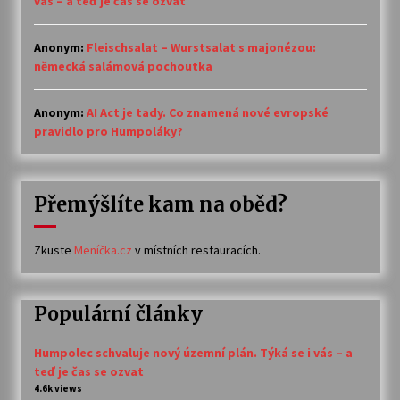
vás – a teď je čas se ozvat
Anonym
:
Fleischsalat – Wurstsalat s majonézou:
německá salámová pochoutka
Anonym
:
AI Act je tady. Co znamená nové evropské
pravidlo pro Humpoláky?
Přemýšlíte kam na oběd?
Zkuste
Meníčka.cz
v místních restauracích.
Populární články
Humpolec schvaluje nový územní plán. Týká se i vás – a
teď je čas se ozvat
4.6k views