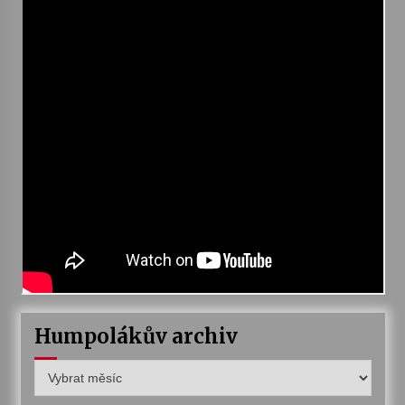
Votavžatský ploty
23. 7. 2026
Letní koncerty ve Stromovce: Rufus Miller
22. 7. 2026
Vysočinka
17. 7. 2026
Ozvěny prázdnin
14. 7. 2026
Humpolákův archiv
Humpolákův
Za kulturou kousek za Humpolec. V Želivě ožije
odkaz Josefa Čapka
archiv
13. 7. 2026