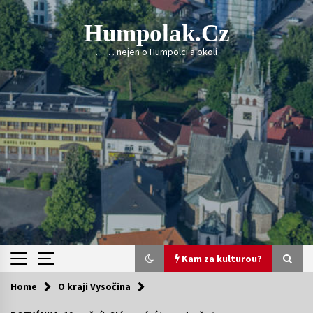
Skip
to
Humpolak.cz
content
. . . . . nejen o Humpolci a okolí
Kam za kulturou?
Home
O kraji Vysočina
Kam za kulturou?