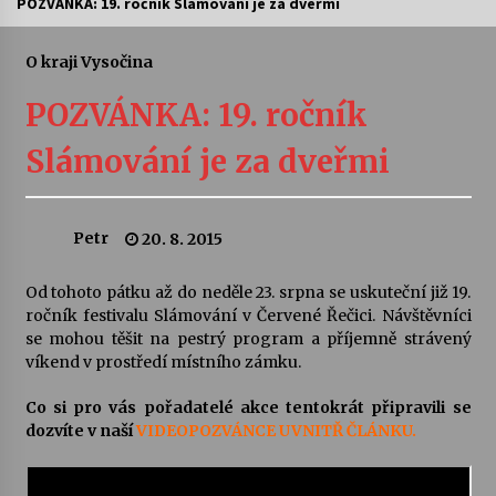
POZVÁNKA: 19. ročník Slámování je za dveřmi
Letní koncerty ve Stromovce: Ars Camerata a
Sukuba Ensemble
O kraji Vysočina
4. 8. 2026
POZVÁNKA: 19. ročník
Vernisáž výstavy Josefíny Duškové: Stávám se
Slámování je za dveřmi
kapkou
30. 7. 2026
Petr
20. 8. 2015
Veselí muzikanti
30. 7. 2026
Od tohoto pátku až do neděle 23. srpna se uskuteční již 19.
ročník festivalu Slámování v Červené Řečici. Návštěvníci
se mohou těšit na pestrý program a příjemně strávený
Pozvánka na integrační festival Quijotova
šedesátka: 28. 7.–1. 8. 2026
víkend v prostředí místního zámku.
28. 7. 2026
Co si pro vás pořadatelé akce tentokrát připravili se
dozvíte v naší
VIDEOPOZVÁNCE UVNITŘ ČLÁNKU.
Letní koncerty ve Stromovce: Kolchoz a
Jenakaši
28. 7. 2026