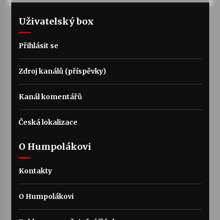
Uživatelský box
Varhanní recitál Michala Novenka v Klášteře
Želiv
3. 7. 2026
Přihlásit se
Petr Adamec – Malovaný svět
Zdroj kanálů (příspěvky)
30. 6. 2026
Kanál komentářů
Česká lokalizace
O Humpolákovi
Kontakty
O Humpolákovi