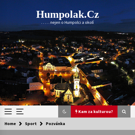
Skip
to
Humpolak.cz
content
. . . . . nejen o Humpolci a okolí
Kam za kulturou?
Home
Sport
Pozvánka
Kam za kulturou?