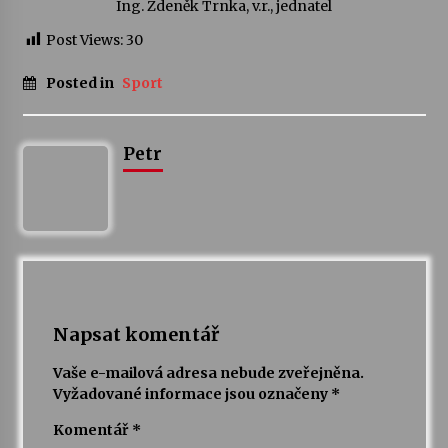
Ing. Zdeněk Trnka, v.r., jednatel
Post Views:
30
Varhanní recitál Michala Novenka v Klášteře
Želiv
Posted in
Sport
3. 7. 2026
Petr Adamec – Malovaný svět
Petr
30. 6. 2026
Napsat komentář
Vaše e-mailová adresa nebude zveřejněna.
Vyžadované informace jsou označeny
*
Komentář
*