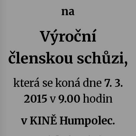
na
Votavžatský ploty
23. 7. 2026
Výroční
Letní koncerty ve Stromovce: Rufus Miller
22. 7. 2026
členskou schůzi,
Vysočinka
17. 7. 2026
která se koná dne
7. 3.
2015
v
9.00
hodin
Ozvěny prázdnin
14. 7. 2026
v
KINĚ Humpolec.
Za kulturou kousek za Humpolec. V Želivě ožije
odkaz Josefa Čapka
13. 7. 2026