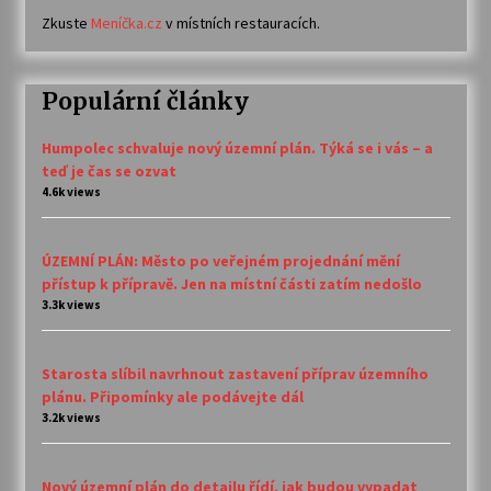
Zkuste
Meníčka.cz
v místních restauracích.
Populární články
Humpolec schvaluje nový územní plán. Týká se i vás – a
teď je čas se ozvat
4.6k views
ÚZEMNÍ PLÁN: Město po veřejném projednání mění
přístup k přípravě. Jen na místní části zatím nedošlo
3.3k views
Starosta slíbil navrhnout zastavení příprav územního
plánu. Připomínky ale podávejte dál
3.2k views
Nový územní plán do detailu řídí, jak budou vypadat