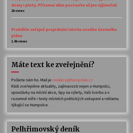
domy i ploty. Přízemní dům postavíte už jen výjimečně
2k views
Proběhlo veřejné projednání návrhu nového územního
plánu
1.4k views
Máte text ke zveřejnění?
Pošlete nám ho. Mail je
redakce@humpolak.cz
Rádi zveřejníme aktuality, zajímavosti nejen o Humpolci,
upoutávky na místní akce, tipy na výlety, Vaši tvorbu a v
rozumné míře i texty místních politických uskupení a reklamu
týkající se Humpolce.
Pelhřimovský deník