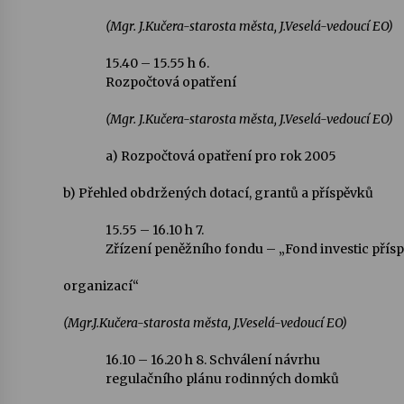
(Mgr. J.Kučera-starosta města, J.Veselá-vedoucí EO)
15.40 – 15.55 h
6.
Rozpočtová opatření
(Mgr. J.Kučera-starosta města, J.Veselá-vedoucí EO)
a) Rozpočtová opatření pro rok 2005
b) Přehled obdržených dotací, grantů a příspěvků
15.55 – 16.10 h
7.
Zřízení peněžního fondu – „Fond investic pří
organizací“
(Mgr.J.Kučera-starosta města, J.Veselá-vedoucí EO)
16.10 –
16.20 h
8. Schválení návrhu
regulačního plánu rodinných domků