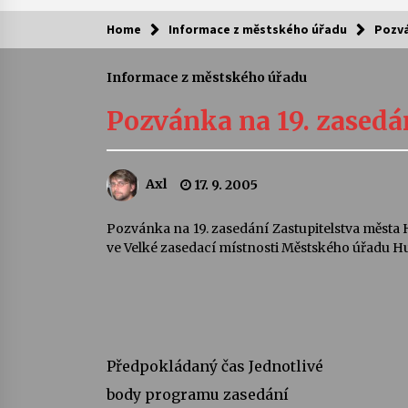
Home
Informace z městského úřadu
Pozvá
Kam za kulturou?
Informace z městského úřadu
Letní koncerty ve Stromovce: Ars
Camerata a Sukuba Ensemble
Pozvánka na 19. zasedá
4. 8. 2026
Pozvánka na integrační festival
Axl
17. 9. 2005
Quijotova šedesátka: 28. 7.–1. 8.
2026
28. 7. 2026
Pozvánka na 19. zasedání Zastupitelstva města 
ve Velké zasedací místnosti Městského úřadu 
Letní koncerty ve Stromovce: Rufu
Miller
22. 7. 2026
Za kulturou kousek za Humpolec. 
Želivě ožije odkaz Josefa Čapka
Předpokládaný čas Jednotlivé
13. 7. 2026
body programu zasedání