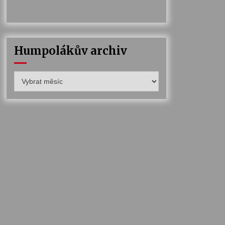
Humpolákův archiv
Humpolákův
archiv