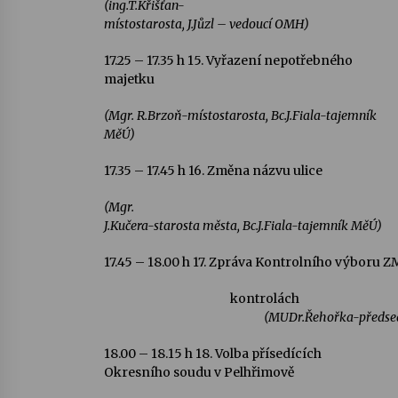
(ing.T.Křišťan-
místostarosta, J.Jůzl – vedoucí OMH)
17.25 – 17.35 h
15. Vyřazení nepotřebného
majetku
(Mgr. R.Brzoň-místostarosta, Bc.J.Fiala-tajemník
MěÚ)
17.35 – 17.45 h
16. Změna názvu ulice
(Mgr.
J.Kučera-starosta města, Bc.J.Fiala-tajemník MěÚ)
17.45 – 18.00 h
17.
Zpráva Kontrolního výboru Z
kontrolách
(MUDr.Řehořka-předsed
18.00 – 18.15 h
18. Volba přísedících
Okresního soudu v Pelhřimově