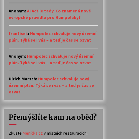
Anonym
:
AI Act je tady. Co znamená nové
evropské pravidlo pro Humpoláky?
frantisek
:
Humpolec schvaluje nový územní
plán. Týká se i vás – a teď je čas se ozvat
Anonym
:
Humpolec schvaluje nový územní
plán. Týká se i vás – a teď je čas se ozvat
Ulrich Marsch
:
Humpolec schvaluje nový
územní plán. Týká se i vás – a teď je čas se
ozvat
Přemýšlíte kam na oběd?
Zkuste
Meníčka.cz
v místních restauracích.