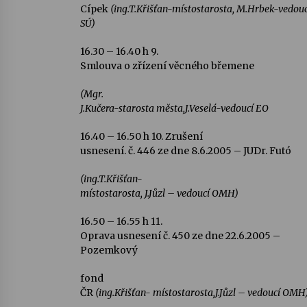
Cípek
(ing.T.Křišťan-místostarosta, M.Hrbek-vedouc
SÚ)
16.30 – 16.40 h
9.
Smlouva o zřízení věcného břemene
(Mgr.
J.Kučera-starosta města,J.Veselá-vedoucí EO
16.40 – 16.50 h
10.
Zrušení
usnesení
. č. 446 ze dne 8.6.2005 – JUDr. Futó
(ing.T.Křišťan-
místostarosta, J.Jůzl – vedoucí OMH)
16.50 – 16.55 h
11.
Oprava usnesení
č. 450 ze dne 22.6.2005 –
Pozemkový
fond
ČR
(ing.Křišťan- místostarosta,J.Jůzl – vedoucí OMH