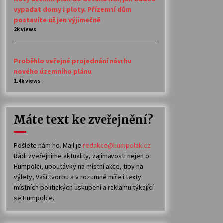
vypadat domy i ploty. Přízemní dům
postavíte už jen výjimečně
2k views
Proběhlo veřejné projednání návrhu
nového územního plánu
1.4k views
Máte text ke zveřejnění?
Pošlete nám ho. Mail je
redakce@humpolak.cz
Rádi zveřejníme aktuality, zajímavosti nejen o
Humpolci, upoutávky na místní akce, tipy na
výlety, Vaši tvorbu a v rozumné míře i texty
místních politických uskupení a reklamu týkající
se Humpolce.