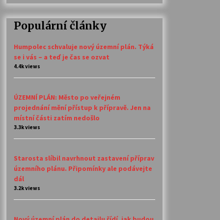
Populární články
Humpolec schvaluje nový územní plán. Týká
se i vás – a teď je čas se ozvat
4.4k views
ÚZEMNÍ PLÁN: Město po veřejném
projednání mění přístup k přípravě. Jen na
místní části zatím nedošlo
3.3k views
Starosta slíbil navrhnout zastavení příprav
územního plánu. Připomínky ale podávejte
dál
3.2k views
Nový územní plán do detailu řídí, jak budou