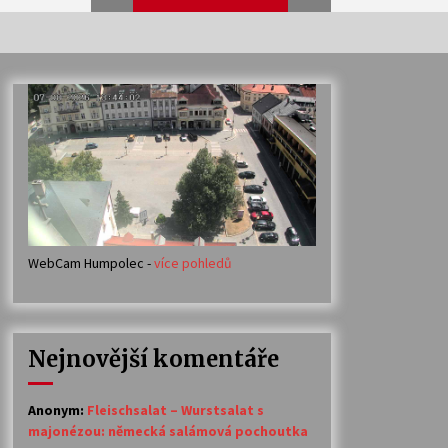
Veselí muzikanti
30. 7. 2026
Votavžatský ploty
23. 7. 2026
WebCam Humpolec -
více pohledů
Ozvěny prázdnin
14. 7. 2026
Nejnovější komentáře
Petr Adamec – Malovaný svět
30. 6. 2026
Anonym
:
Fleischsalat – Wurstsalat s
majonézou: německá salámová pochoutka