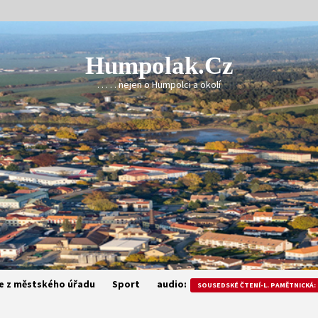
Humpolak.cz
. . . . . nejen o Humpolci a okolí
e z městského úřadu
Sport
audio:
SOUSEDSKÉ ČTENÍ-L. PAMĚTNICKÁ: 