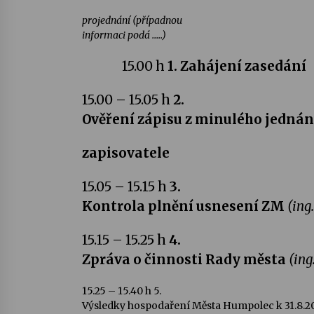
projednání (případnou
informaci podá …..)
15.00 h
1. Zahájení zasedání
15.00 – 15.05 h
2.
Ověření zápisu z minulého jednání
zapisovatele
15.05 – 15.15 h
3.
Kontrola plnění usnesení ZM
(ing
15.15 – 15.25 h
4.
Zpráva o činnosti Rady města
(ing
15.25 – 15.40 h
5.
Výsledky hospodaření Města Humpolec k 31.8.2