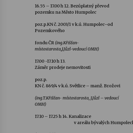
16.55 – 17.00 h
12. Bezúplatný převod
pozemku na Město Humpolec
poz.p.KN č. 2003/1 v k.ú. Humpolec–od
Pozemkového
fondu ČR
(ing.Křišťan-
místostarosta,J.Jůzl-vedoucí OMH)
17.00 -17.10 h
13.
Záměr prodeje nemovitosti
poz.p.
KN č. 869/4 v k.ú. Světlice – manž. Brožovi
(ing.T.Křišťan- místostarosta, J.Jůzl – vedoucí
OMH)
17.10 – 17.25 h
14. Kanalizace
v areálu bývalých Humpolec