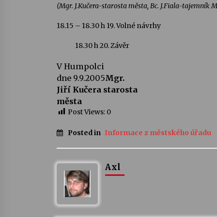
(Mgr. J.Kučera-starosta města, Bc. J.Fiala-tajemník 
18.15 – 18.30 h
19.
Volné návrhy
18.30 h
20. Závěr
V Humpolci
dne 9.9.2005
Mgr.
Jiří Kučera
starosta
města
Post Views:
0
Posted in
Informace z městského úřadu
Axl