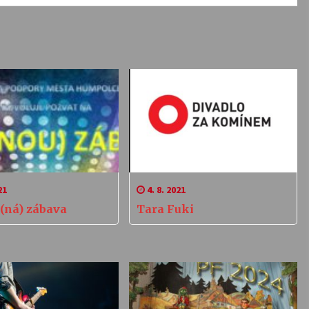
21
4. 8. 2021
(ná) zábava
Tara Fuki