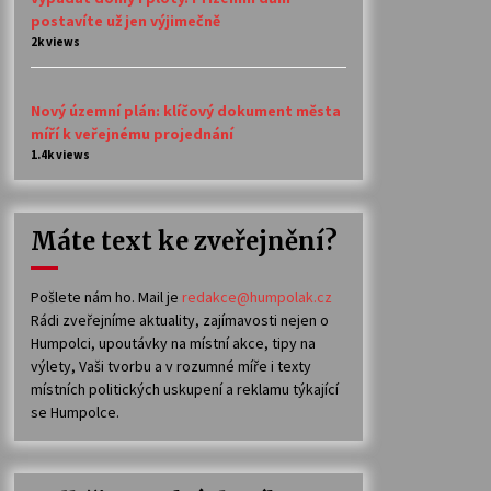
postavíte už jen výjimečně
2k views
Nový územní plán: klíčový dokument města
míří k veřejnému projednání
1.4k views
Máte text ke zveřejnění?
Pošlete nám ho. Mail je
redakce@humpolak.cz
Rádi zveřejníme aktuality, zajímavosti nejen o
Humpolci, upoutávky na místní akce, tipy na
výlety, Vaši tvorbu a v rozumné míře i texty
místních politických uskupení a reklamu týkající
se Humpolce.