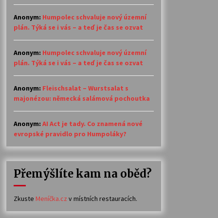
Anonym
:
Humpolec schvaluje nový územní
plán. Týká se i vás – a teď je čas se ozvat
Anonym
:
Humpolec schvaluje nový územní
plán. Týká se i vás – a teď je čas se ozvat
Anonym
:
Fleischsalat – Wurstsalat s
majonézou: německá salámová pochoutka
Anonym
:
AI Act je tady. Co znamená nové
evropské pravidlo pro Humpoláky?
Přemýšlíte kam na oběd?
Zkuste
Meníčka.cz
v místních restauracích.