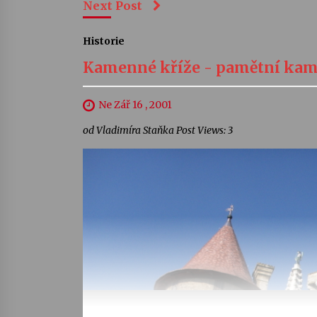
Next Post
Historie
Kamenné kříže - pamětní kam
Ne Zář 16 , 2001
od Vladimíra Staňka Post Views: 3