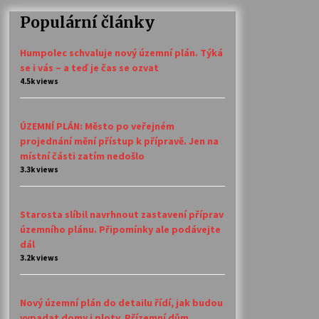
Populární články
Humpolec schvaluje nový územní plán. Týká
se i vás – a teď je čas se ozvat
4.5k views
ÚZEMNÍ PLÁN: Město po veřejném
projednání mění přístup k přípravě. Jen na
místní části zatím nedošlo
3.3k views
Starosta slíbil navrhnout zastavení příprav
územního plánu. Připomínky ale podávejte
dál
3.2k views
Nový územní plán do detailu řídí, jak budou
vypadat domy i ploty. Přízemní dům