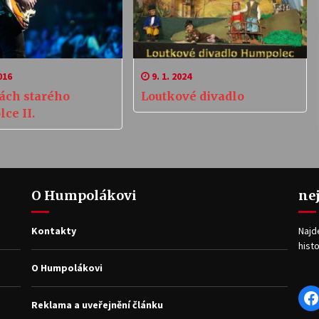
016
9. 1. 2024
kách starého
Loutkové divadlo
ce II.
O Humpolákovi
ne
Kontakty
Najd
histo
O Humpolákovi
F
Reklama a uveřejnění článku