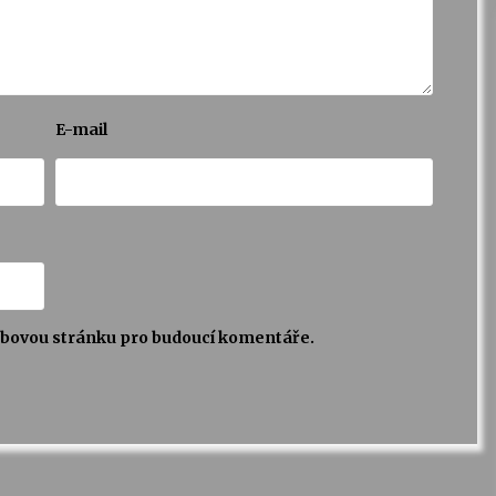
E-mail
webovou stránku pro budoucí komentáře.