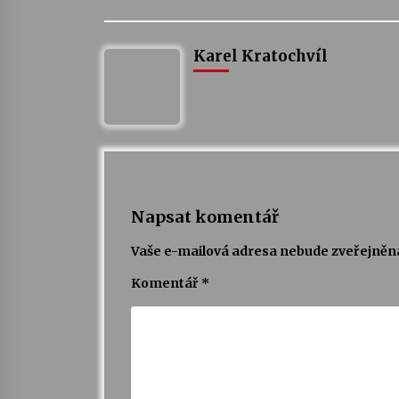
Karel Kratochvíl
Napsat komentář
Vaše e-mailová adresa nebude zveřejněn
Komentář
*