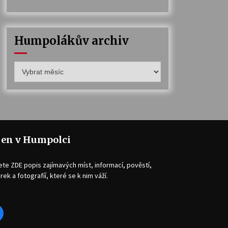
Humpolákův archiv
Humpolákův
archiv
jen v Humpolci
ete ZDE popis zajímavých míst, informací, pověstí,
rek a fotografíí, které se k nim váží.
acebook