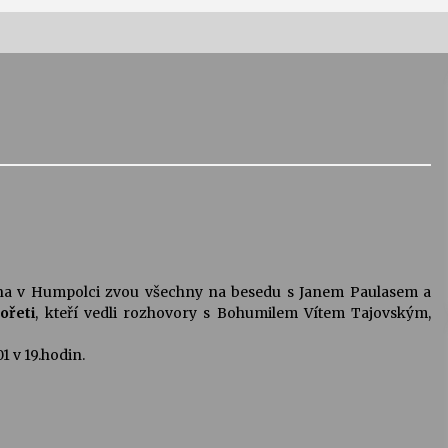
Vernisáž výstavy Josefíny Duškové:
Stávám se kapkou
30. 7. 2026
Letní koncerty ve Stromovce:
Kolchoz a Jenakaši
28. 7. 2026
na v Humpolci zvou všechny na besedu s Janem Paulasem a
s
Vysočinka
ořeti
, kteří vedli rozhovory s Bohumilem Vítem Tajovským,
17. 7. 2026
1 v 19.hodin.
V
Varhanní recitál Michala Novenka v
Klášteře Želiv
3. 7. 2026