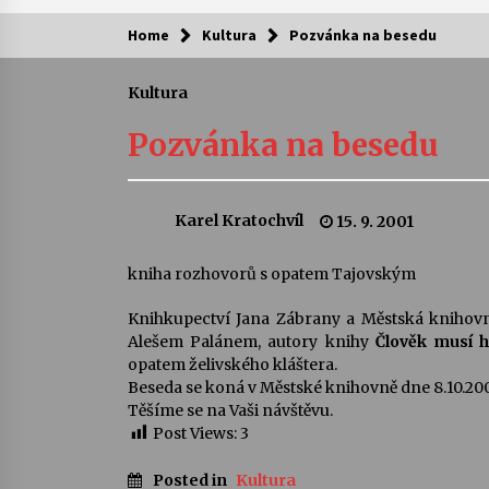
Home
Kultura
Pozvánka na besedu
Kam za kulturou?
Kultura
Letní koncerty ve Stromovce: Ars
Camerata a Sukuba Ensemble
Pozvánka na besedu
4. 8. 2026
Pozvánka na integrační festival
Karel Kratochvíl
15. 9. 2001
Quijotova šedesátka: 28. 7.–1. 8.
2026
28. 7. 2026
kniha rozhovorů s opatem Tajovským
Knihkupectví Jana Zábrany a Městská knihov
Letní koncerty ve Stromovce: Rufu
Miller
Alešem Palánem, autory knihy
Člověk musí h
22. 7. 2026
opatem želivského kláštera.
Beseda se koná v Městské knihovně dne 8.10.200
Těšíme se na Vaši návštěvu.
Za kulturou kousek za Humpolec. 
Post Views:
3
Želivě ožije odkaz Josefa Čapka
13. 7. 2026
Posted in
Kultura