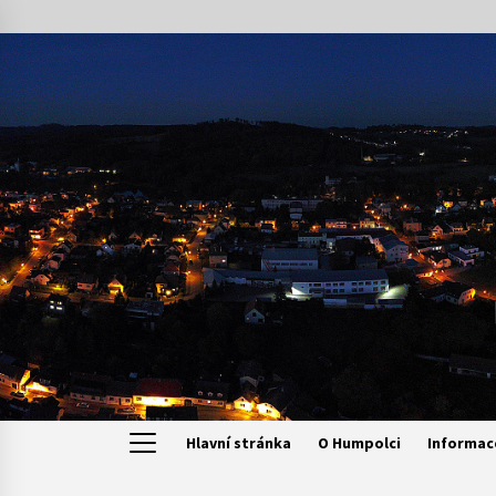
Skip
to
content
Hlavní stránka
O Humpolci
Informac