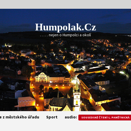
Humpolak.cz
. . . . . nejen o Humpolci a okolí
e z městského úřadu
Sport
audio:
SOUSEDSKÉ ČTENÍ-L. PAMĚTNICKÁ: 