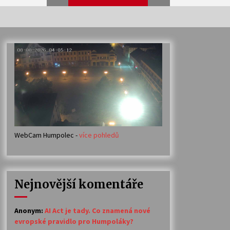
Veselí muzikanti
30. 7. 2026
Votavžatský ploty
23. 7. 2026
WebCam Humpolec -
více pohledů
Ozvěny prázdnin
14. 7. 2026
Nejnovější komentáře
Petr Adamec – Malovaný svět
30. 6. 2026
Anonym
:
AI Act je tady. Co znamená nové
evropské pravidlo pro Humpoláky?