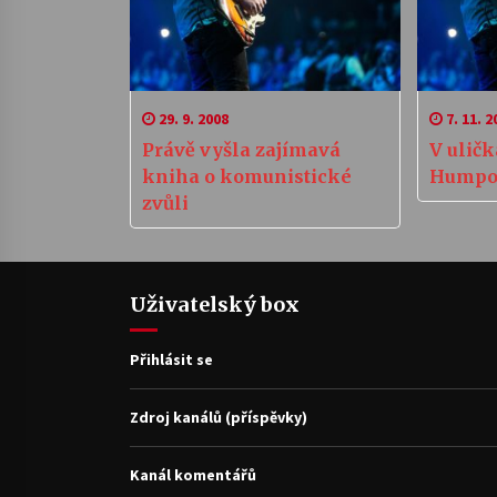
29. 9. 2008
7. 11. 2
Právě vyšla zajímavá
V ulič
kniha o komunistické
Humpol
zvůli
Uživatelský box
Přihlásit se
Zdroj kanálů (příspěvky)
Kanál komentářů