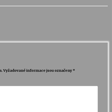
a.
Vyžadované informace jsou označeny
*