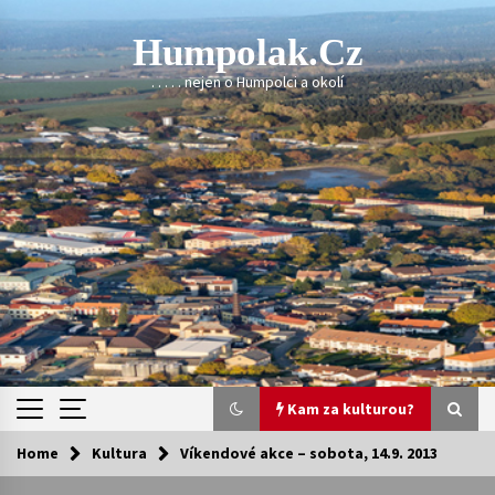
Skip
to
Humpolak.cz
content
. . . . . nejen o Humpolci a okolí
Kam za kulturou?
Home
Kultura
Víkendové akce – sobota, 14.9. 2013
Kam za kulturou?