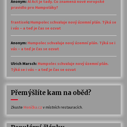
Anonym
:
AI Act je tady. Co znamená nové evropské
pravidlo pro Humpoláky?
frantisek
:
Humpolec schvaluje nový územní plán. Týká se
i vás – a teď je čas se ozvat
Anonym
:
Humpolec schvaluje nový územní plán. Týká se i
vás – a teď je čas se ozvat
Ulrich Marsch
:
Humpolec schvaluje nový územní plán.
Týká se i vás – a teď je čas se ozvat
Přemýšlíte kam na oběd?
Zkuste
Meníčka.cz
v místních restauracích.