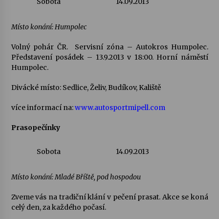
Sobota
14.09.2013
Místo konání: Humpolec
Volný pohár ČR. Servisní zóna – Autokros Humpolec.
Představení posádek – 13.9.2013 v 18:00. Horní náměstí
Humpolec.
Divácké místo: Sedlice, Želiv, Budíkov, Kaliště
více informací na:
www.autosportmipell.com
Prasopečínky
Sobota
14.09.2013
Místo konání: Mladé Bříště, pod hospodou
Zveme vás na tradiční klání v pečení prasat. Akce se koná
celý den, za každého počasí.