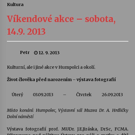
Kultura
Letní koncerty ve Stromovce: Ars Camerata a
Sukuba Ensemble
Víkendové akce – sobota,
4. 8. 2026
14.9. 2013
Vernisáž výstavy Josefíny Duškové: Stávám se
kapkou
30. 7. 2026
Petr
12. 9. 2013
Veselí muzikanti
Kulturní, ale i jiné akce v Humpolci a okolí.
30. 7. 2026
Život člověka před narozením – výstava fotografií
Pozvánka na integrační festival Quijotova
Úterý
03.09.2013
–
Čtvrtek
26.09.2013
šedesátka: 28. 7.–1. 8. 2026
28. 7. 2026
Místo konání: Humpolec, Výstavní sál Muzea Dr. A. Hrdličky
Dolní náměstí
Letní koncerty ve Stromovce: Kolchoz a
Jenakaši
Výstava fotografií prof. MUDr. J.E.Jiráska, DrSc, FCMA.
28. 7. 2026