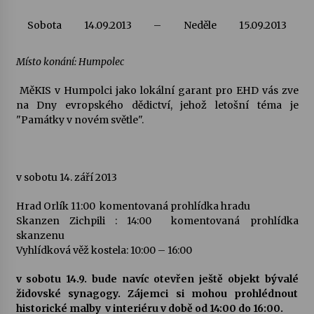
Sobota
14.09.2013
–
Neděle
15.09.2013
Varhanní recitál Michala Novenka v Klášteře
Želiv
3. 7. 2026
Místo konání: Humpolec
MěKIS v Humpolci jako lokální garant pro EHD vás zve
Petr Adamec – Malovaný svět
na Dny evropského dědictví, jehož letošní téma je
30. 6. 2026
"Památky v novém světle".
v sobotu 14. září 2013
Hrad Orlík 11:00 komentovaná prohlídka hradu
Skanzen Zichpili : 14:00 komentovaná prohlídka
skanzenu
Vyhlídková věž kostela: 10:00 – 16:00
v sobotu 14.9. bude navíc otevřen ještě objekt bývalé
židovské synagogy. Zájemci si mohou prohlédnout
historické malby v interiéru v době od 14:00 do 16:00.