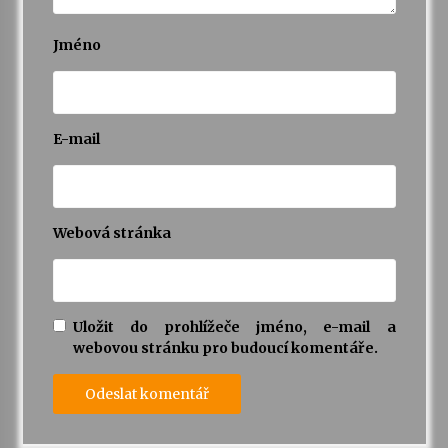
Jméno
E-mail
Webová stránka
Uložit do prohlížeče jméno, e-mail a
webovou stránku pro budoucí komentáře.