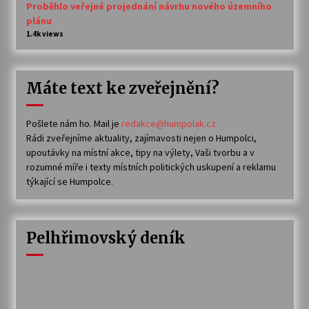
Proběhlo veřejné projednání návrhu nového územního
plánu
1.4k views
Máte text ke zveřejnění?
Pošlete nám ho. Mail je
redakce@humpolak.cz
Rádi zveřejníme aktuality, zajímavosti nejen o Humpolci,
upoutávky na místní akce, tipy na výlety, Vaši tvorbu a v
rozumné míře i texty místních politických uskupení a reklamu
týkající se Humpolce.
Pelhřimovský deník