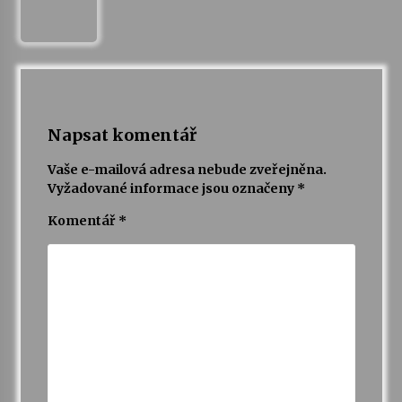
Napsat komentář
Vaše e-mailová adresa nebude zveřejněna.
Vyžadované informace jsou označeny
*
Komentář
*