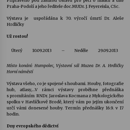
Připraveno pod záštitou Ústavu pro péči o matku a dítě
Praha-Podolí a jeho ředitele doc.MUDr. J. Feyereisla, CSc.
Votavžatský ploty
Výstava je uspořádána k 70. výročí úmrtí Dr. Aleše
23. 7. 2026
Hrdličky
Už rostou!
Letní koncerty ve Stromovce: Rufus Miller
22. 7. 2026
Úterý
10.09.2013
–
Neděle
29.09.2013
Vysočinka
Místo konání: Humpolec, Výstavní sál Muzea Dr. A. Hrdličky
17. 7. 2026
Horní náměstí
Výstava všeho, co je spojené s houbami. Houby, fotografie
hub, atlasy,…V rámci výstavy proběhne přednáška
Ozvěny prázdnin
s promítáním RNDr. Jaroslava Kocmana z Mykologického
14. 7. 2026
spolku v Havlíčkově Brodě, který vám po jejím ukončení
určí vámi donesené houby. Termín přednášky 16.9. v 17
hodin.
Za kulturou kousek za Humpolec. V Želivě ožije
odkaz Josefa Čapka
Dny evropského dědictví
13. 7. 2026