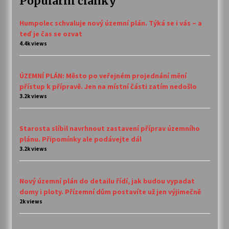
Populární články
Humpolec schvaluje nový územní plán. Týká se i vás – a
teď je čas se ozvat
4.4k views
ÚZEMNÍ PLÁN: Město po veřejném projednání mění
přístup k přípravě. Jen na místní části zatím nedošlo
3.2k views
Starosta slíbil navrhnout zastavení příprav územního
plánu. Připomínky ale podávejte dál
3.2k views
Nový územní plán do detailu řídí, jak budou vypadat
domy i ploty. Přízemní dům postavíte už jen výjimečně
2k views