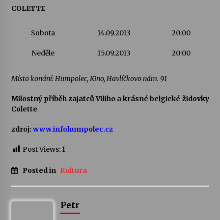
COLETTE
Sobota
14.09.2013
20:00
Neděle
15.09.2013
20:00
Místo konání: Humpolec, Kino, Havlíčkovo nám. 91
Milostný příběh zajatců Viliho a krásné belgické židovky
Colette
zdroj:
www.infohumpolec.cz
Post Views:
1
Posted in
Kultura
Petr