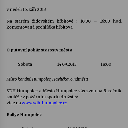
v neděli 15. září 2013
Na starém židovském hřbitově : 10:00 – 16:00 hod.
komentovaná prohlídka hřbitova
O putovní pohár starosty města
Sobota
14.09.2013
18:00
Místo konání: Humpolec, Havlíčkovo náměstí
SDH Humpolec a Město Humpolec vás zvou na 5. ročník
soutěže v požárním sportu družstev.
více na
www.sdh-humpolec.cz
Rallye Humpolec