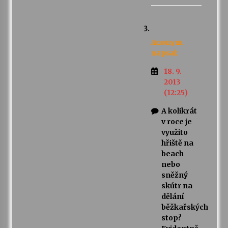
Anonym
napsal:
18. 9.
2013
(12:25)
A kolikrát
v roce je
využito
hřiště na
beach
nebo
sněžný
skútr na
dělání
běžkařských
stop?