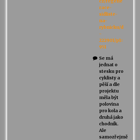
cz/regene
race-
sidliste-
na-
rybnicku/d
-
222901/p1=
951
Se má
jednat o
stesku pro
cyklisty a
pěší a dle
projektu
měla být
polovina
pro kola a
druhá jako
chodník.
Ale
samozřejmě