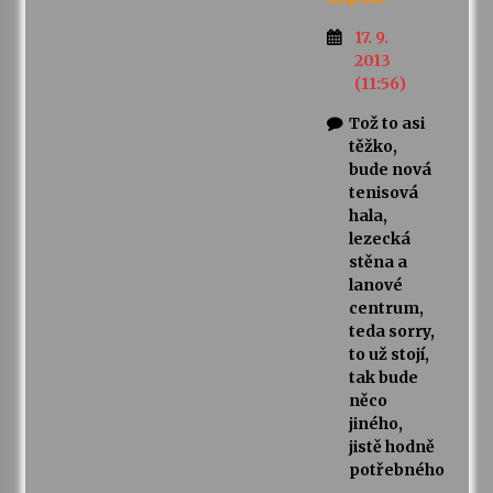
17. 9.
2013
(11:56)
Tož to asi
těžko,
bude nová
tenisová
hala,
lezecká
stěna a
lanové
centrum,
teda sorry,
to už stojí,
tak bude
něco
jiného,
jistě hodně
potřebného