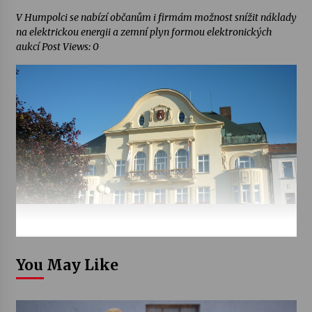
V Humpolci se nabízí občanům i firmám možnost snížit náklady
na elektrickou energii a zemní plyn formou elektronických
aukcí Post Views: 0
You May Like