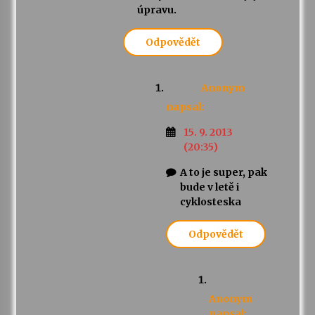
úpravu.
Odpovědět
Anonym
napsal:
15. 9. 2013
(20:35)
A to je super, pak
bude v letě i
cyklosteska
Odpovědět
Anonym
napsal: