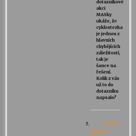
dotazníkové
akci
MASky
ukáže, že
cyklostezka
je jednou z
hlavních
chybějících
záležitostí,
tak je
šance na
řešení.
Kolik z vás
už to do
dotazníku
napsalo?
Breta
napsal: