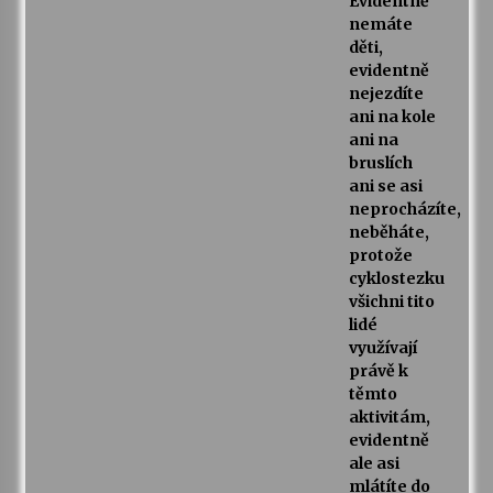
Evidentně
nemáte
děti,
evidentně
nejezdíte
ani na kole
ani na
bruslích
ani se asi
neprocházíte,
neběháte,
protože
cyklostezku
všichni tito
lidé
využívají
právě k
těmto
aktivitám,
evidentně
ale asi
mlátíte do