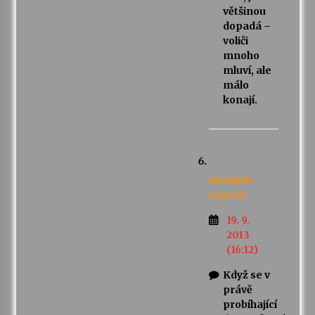
většinou
dopadá –
voliči
mnoho
mluví, ale
málo
konají.
Anonym
napsal:
19. 9.
2013
(16:12)
Když se v
právě
probíhající