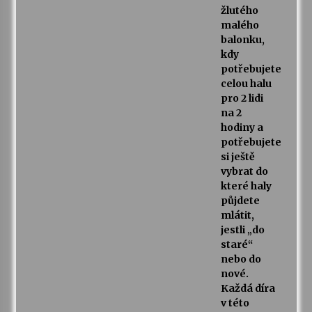
žlutého
malého
balonku,
kdy
potřebujete
celou halu
pro 2 lidi
na 2
hodiny a
potřebujete
si ještě
vybrat do
které haly
půjdete
mlátit,
jestli „do
staré“
nebo do
nové.
Každá díra
v této