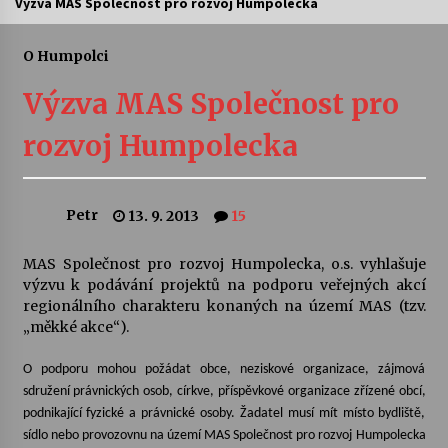
Výzva MAS Společnost pro rozvoj Humpolecka
Letní koncerty ve Stromovce: Ars Camerata a
Sukuba Ensemble
O Humpolci
4. 8. 2026
Výzva MAS Společnost pro
Vernisáž výstavy Josefíny Duškové: Stávám se
rozvoj Humpolecka
kapkou
30. 7. 2026
Petr
13. 9. 2013
15
Veselí muzikanti
30. 7. 2026
MAS Společnost pro rozvoj Humpolecka, o.s. vyhlašuje
výzvu k podávání projektů na podporu veřejných akcí
regionálního charakteru konaných na území MAS (tzv.
Pozvánka na integrační festival Quijotova
šedesátka: 28. 7.–1. 8. 2026
„měkké akce“).
28. 7. 2026
O podporu mohou požádat obce, neziskové organizace, zájmová
sdružení právnických osob, církve, příspěvkové organizace zřízené obcí,
Letní koncerty ve Stromovce: Kolchoz a
podnikající fyzické a právnické osoby. Žadatel musí mít místo bydliště,
Jenakaši
sídlo nebo provozovnu na území MAS Společnost pro rozvoj Humpolecka
28. 7. 2026