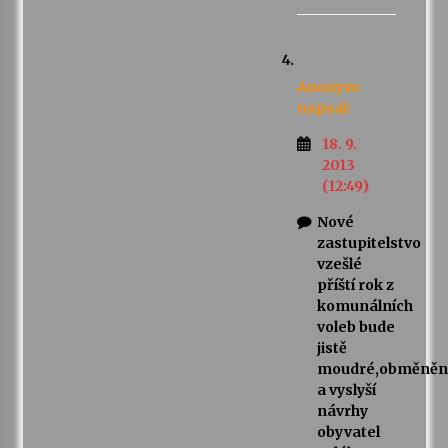
Anonym
napsal:
18. 9.
2013
(12:49)
Nové
zastupitelstvo
vzešlé
příští rok z
komunálních
voleb bude
jistě
moudré,obměněn
a vyslyší
návrhy
obyvatel