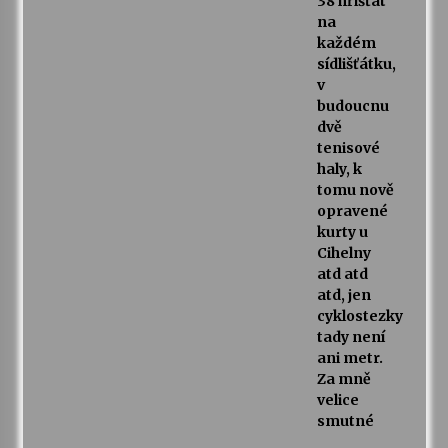
38 hřišťat
na
každém
sídlišťátku,
v
budoucnu
dvě
tenisové
haly, k
tomu nově
opravené
kurty u
Cihelny
atd atd
atd, jen
cyklostezky
tady není
ani metr.
Za mně
velice
smutné