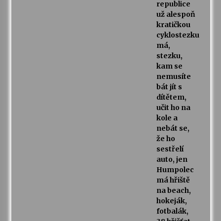
republice
už alespoň
kratičkou
cyklostezku
má,
stezku,
kam se
nemusíte
bát jít s
dítětem,
učit ho na
kole a
nebát se,
že ho
sestřelí
auto, jen
Humpolec
má hřiště
na beach,
hokeják,
fotbalák,