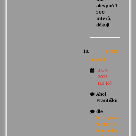
alespoň 1
500
mterů,
děkuji
Breta
napsal:
23. 9.
2013
(10:16)
Ahoj
Františku
dle
http://ww
w.mesto-
humpolec.