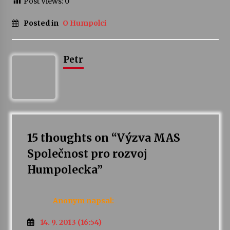
Post Views:
0
Posted in
O Humpolci
Varhanní recitál Michala Novenka v Klášteře
Želiv
3. 7. 2026
Petr
Petr Adamec – Malovaný svět
30. 6. 2026
15 thoughts on “
Výzva MAS
Společnost pro rozvoj
Humpolecka
”
Anonym
napsal:
14. 9. 2013 (16:54)