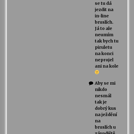
se tu dá
jezdit na
in-line
bruslích.
Já to ale
neumím
tak bych tu
piruletu
na konci
neprojel
ani na kole
Aby se mi
nikdo
nesmál
tak je
dobrý kus
na ježdění
na
bruslích u
závodiště