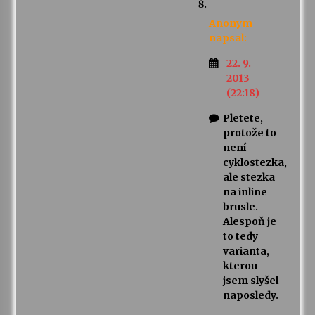
Anonym
napsal:
22. 9.
2013
(22:18)
Pletete,
protože to
není
cyklostezka,
ale stezka
na inline
brusle.
Alespoň je
to tedy
varianta,
kterou
jsem slyšel
naposledy.