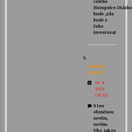
celého
Humpolce.Otázk
bude ,zda
bude z
čeho
investovat
Anonym
napsal:
18. 9.
2013
(19:31)
S tou
obměnou
nevím,
nevím.
Víte, jak to