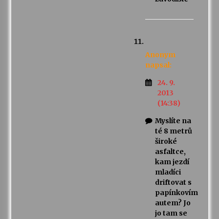
Anonym
napsal:
24. 9.
2013
(14:38)
Myslíte na
té 8 metrů
široké
asfaltce,
kam jezdí
mladíci
driftovat s
papínkovím
autem? Jo
jo tam se