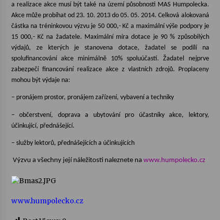
a realizace akce musí být také na území působnosti MAS Humpolecka.
Akce může probíhat od 23. 10. 2013 do 05. 05. 2014. Celková alokovaná
Votavžatský ploty
částka na tréninkovou výzvu je 50 000,- Kč a maximální výše podpory je
23. 7. 2026
15 000,- Kč na žadatele. Maximální míra dotace je 90 % způsobilých
výdajů, ze kterých je stanovena dotace, žadatel se podílí na
spolufinancování akce minimálně 10% spoluúčastí. Žadatel nejprve
Letní koncerty ve Stromovce: Rufus Miller
zabezpečí financování realizace akce z vlastních zdrojů. Proplaceny
22. 7. 2026
mohou být výdaje na:
– pronájem prostor, pronájem zařízení, vybavení a techniky
Vysočinka
– občerstvení, doprava a ubytování pro účastníky akce, lektory,
17. 7. 2026
účinkující, přednášející.
– služby lektorů, přednášejících a účinkujících
Ozvěny prázdnin
Výzvu a všechny její náležitosti naleznete na
www.humpolecko.cz
14. 7. 2026
Za kulturou kousek za Humpolec. V Želivě ožije
www.humpolecko.cz
odkaz Josefa Čapka
13. 7. 2026