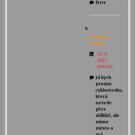
frrrr
Anonym
napsal:
23. 9.
2013
(09:56)
Já bych
prosím
cyklostezku,
která
nevede
přes
sídliště, ale
mimo
město a
má