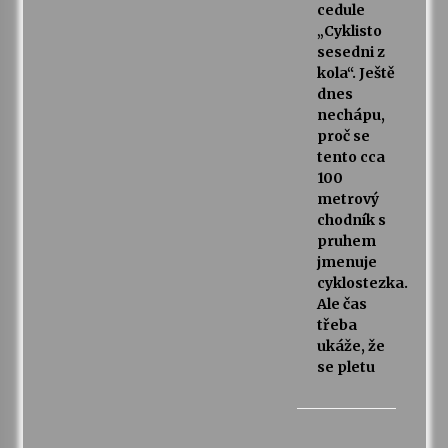
cedule
„Cyklisto
sesedni z
kola“. Ještě
dnes
nechápu,
proč se
tento cca
100
metrový
chodník s
pruhem
jmenuje
cyklostezka.
Ale čas
třeba
ukáže, že
se pletu