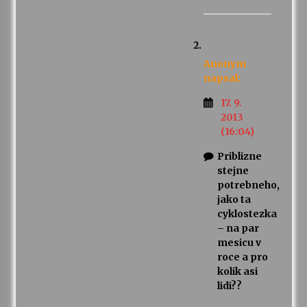
Anonym
napsal:
17. 9.
2013
(16:04)
Priblizne
stejne
potrebneho,
jako ta
cyklostezka
– na par
mesicu v
roce a pro
kolik asi
lidi??