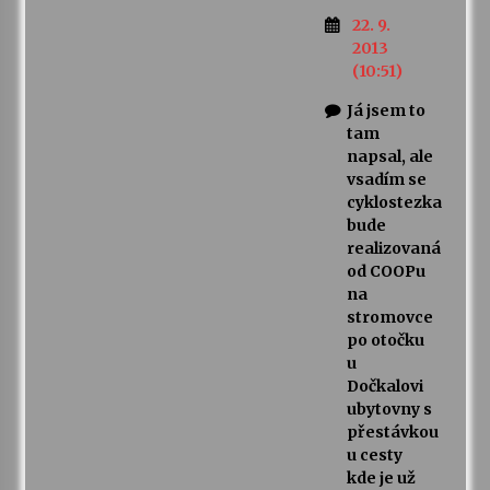
22. 9.
2013
(10:51)
Já jsem to
tam
napsal, ale
vsadím se
cyklostezka
bude
realizovaná
od COOPu
na
stromovce
po otočku
u
Dočkalovi
ubytovny s
přestávkou
u cesty
kde je už