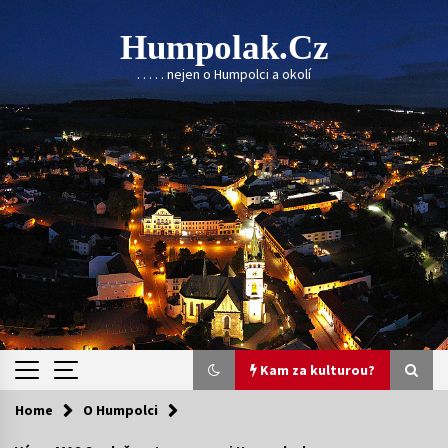
Skip
to
Humpolak.cz
content
. . . . . nejen o Humpolci a okolí
Kam za kulturou?
Home
O Humpolci
Kam za kulturou?