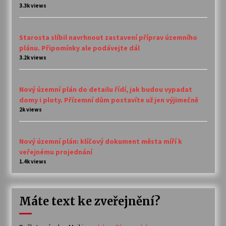
3.3k views
Starosta slíbil navrhnout zastavení příprav územního
plánu. Připomínky ale podávejte dál
3.2k views
Nový územní plán do detailu řídí, jak budou vypadat
domy i ploty. Přízemní dům postavíte už jen výjimečně
2k views
Nový územní plán: klíčový dokument města míří k
veřejnému projednání
1.4k views
Máte text ke zveřejnění?