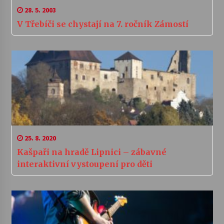
28. 5. 2003
V Třebíči se chystají na 7. ročník Zámostí
25. 8. 2020
Kašpaři na hradě Lipnici – zábavné
interaktivní vystoupení pro děti