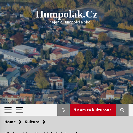
Skip
to
Humpolak.cz
content
. . . . . nejen o Humpolci a okolí
Kam za kulturou?
Home
Kultura
Kam za kulturou?