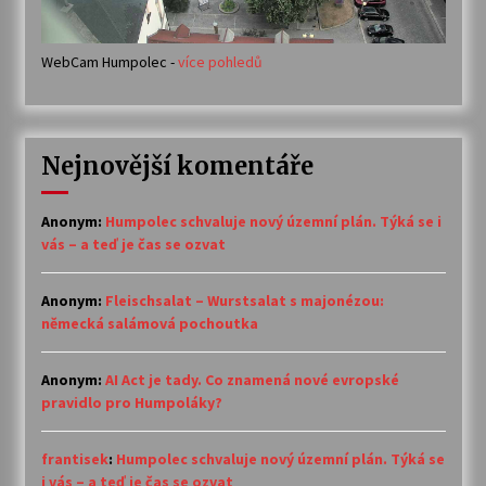
WebCam Humpolec -
více pohledů
Nejnovější komentáře
Anonym
:
Humpolec schvaluje nový územní plán. Týká se i
vás – a teď je čas se ozvat
Anonym
:
Fleischsalat – Wurstsalat s majonézou:
německá salámová pochoutka
Anonym
:
AI Act je tady. Co znamená nové evropské
pravidlo pro Humpoláky?
frantisek
:
Humpolec schvaluje nový územní plán. Týká se
i vás – a teď je čas se ozvat