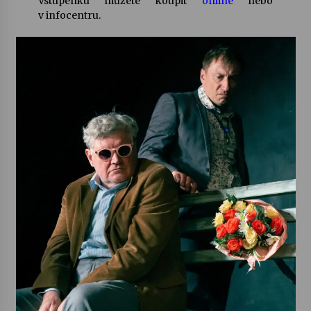
Vstupenku můžete koupit
online
nebo
v infocentru.
Varhanní recitál Michala Novenka v Klášteře
Želiv
3. 7. 2026
Petr Adamec – Malovaný svět
30. 6. 2026