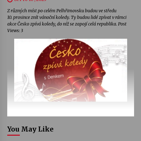
Z různých míst po celém Pelhřimovsku budou ve středu
10. prosince znít vánoční koledy. Ty budou lidé zpívat v rámci
akce Česko zpívá koledy, do níž se zapojí celá republika. Post
Views: 3
You May Like