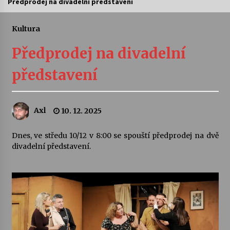
Předprodej na divadelní představení
Letní koncerty ve Stromovce: Ars Camerata a
Sukuba Ensemble
Kultura
4. 8. 2026
Předprodej na divadelní
Vernisáž výstavy Josefíny Duškové: Stávám se
představení
kapkou
30. 7. 2026
Axl
10. 12. 2025
Veselí muzikanti
30. 7. 2026
Dnes, ve středu 10/12 v 8:00 se spouští předprodej na dvě
divadelní představení.
Pozvánka na integrační festival Quijotova
šedesátka: 28. 7.–1. 8. 2026
28. 7. 2026
Letní koncerty ve Stromovce: Kolchoz a
Jenakaši
28. 7. 2026