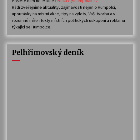
Pošlete nám ho. Mail je
redakce@humpolak.cz
Rádi zveřejníme aktuality, zajímavosti nejen o Humpolci,
upoutávky na místní akce, tipy na výlety, Vaši tvorbu a v
rozumné míře i texty místních politických uskupení a reklamu
týkající se Humpolce.
Pelhřimovský deník