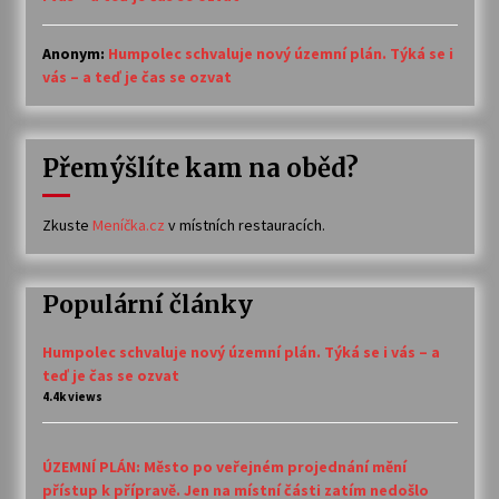
Anonym
:
Humpolec schvaluje nový územní plán. Týká se i
vás – a teď je čas se ozvat
Přemýšlíte kam na oběd?
Zkuste
Meníčka.cz
v místních restauracích.
Populární články
Humpolec schvaluje nový územní plán. Týká se i vás – a
teď je čas se ozvat
4.4k views
ÚZEMNÍ PLÁN: Město po veřejném projednání mění
přístup k přípravě. Jen na místní části zatím nedošlo