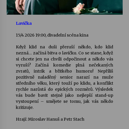
Lavička
15/4 2026 19:00, divadelní scéna kina
Když klid na duši přeruší někdo, kdo klid
nezná… začíná bitva o lavičku. Co se stane, když
si chcete jen na chvíli odpočinout a někdo vás
vyruší? Začíná komedie plná nečekaných
zvratů, intrik a břitkého humoru! Nepříliš
pozitivně naladěný senior narazí na muže
středního věku, který touží po klidu, a konflikt
rychle narůstá do epických rozměrů. Výsledek
vás bude bavit stejně jako nejlepší stand-up
vystoupení – smějete se tomu, jak vás někdo
kritizuje.
Hrají: Miroslav Hanuš a Petr Stach