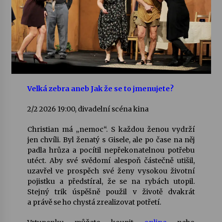
Votavžatský ploty
23. 7. 2026
Letní koncerty ve Stromovce: Rufus Miller
22. 7. 2026
Velká zebra aneb Jak že se to jmenujete?
2/2 2026 19:00, divadelní scéna kina
Vysočinka
17. 7. 2026
Christian má „nemoc“. S každou ženou vydrží
jen chvíli. Byl ženatý s Gisele, ale po čase na něj
padla hrůza a pocítil nepřekonatelnou potřebu
Ozvěny prázdnin
utéct. Aby své svědomí alespoň částečně utišil,
14. 7. 2026
uzavřel ve prospěch své ženy vysokou životní
pojistku a předstíral, že se na rybách utopil.
Stejný trik úspěšně použil v životě dvakrát
Za kulturou kousek za Humpolec. V Želivě ožije
a právě se ho chystá zrealizovat potřetí.
odkaz Josefa Čapka
13. 7. 2026