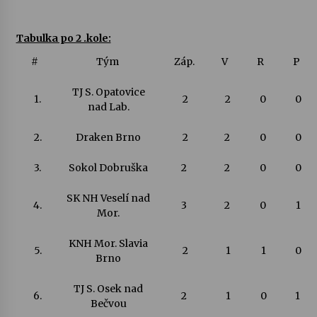
Tabulka po 2 .kole:
#
Tým
Záp.
V
R
P
TJ S. Opatovice
1.
2
2
0
0
nad Lab.
2.
Draken Brno
2
2
0
0
3.
Sokol Dobruška
2
2
0
0
SK NH Veselí nad
4.
3
2
0
1
Mor.
KNH Mor. Slavia
5.
2
1
1
0
Brno
TJ S. Osek nad
6.
2
1
0
1
Bečvou