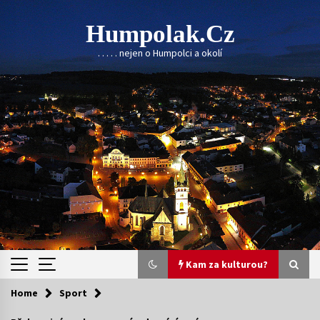
Skip
to
Humpolak.cz
content
. . . . . nejen o Humpolci a okolí
Kam za kulturou?
Home
Sport
Kam za kulturou?