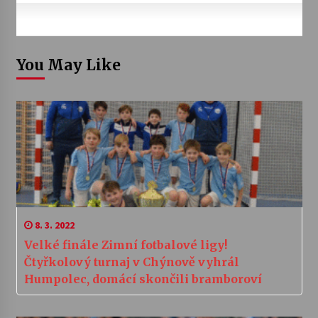
You May Like
8. 3. 2022
Velké finále Zimní fotbalové ligy!
Čtyřkolový turnaj v Chýnově vyhrál
Humpolec, domácí skončili bramboroví