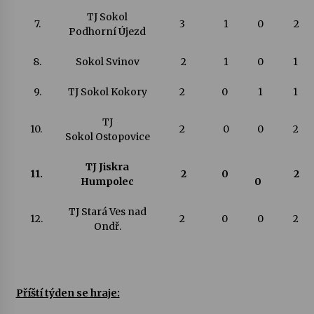
TJ Sokol
7.
3
1
0
2
Podhorní Újezd
8.
Sokol Svinov
2
1
0
1
9.
TJ Sokol Kokory
2
0
1
1
TJ
10.
2
0
0
2
Sokol Ostopovice
TJ Jiskra
11.
2
0
2
Humpolec
0
TJ Stará Ves nad
12.
2
0
0
2
Ondř.
Příští týden se hraje: