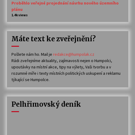
Proběhlo veřejné projednání návrhu nového územního
plánu
1.4k views
Máte text ke zveřejnění?
Pošlete nám ho. Mail je
redakce@humpolak.cz
Rádi zveřejníme aktuality, zajímavosti nejen o Humpolci,
upoutávky na místní akce, tipy na výlety, Vaši tvorbu a v
rozumné míře i texty místních politických uskupení a reklamu
týkající se Humpolce.
Pelhřimovský deník