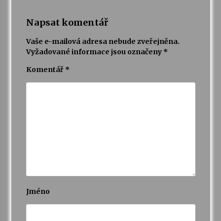
Napsat komentář
Vaše e-mailová adresa nebude zveřejněna.
Vyžadované informace jsou označeny
*
Komentář
*
Jméno