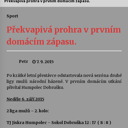
Překvapivá prohra v prvním domácím zápasu.
Divadélka pro děti: Kašpárek v dračí jeskyni
Sport
10. 8. 2026
Překvapivá prohra v prvním
Letní koncerty ve Stromovce: Ars Camerata a
domácím zápasu.
Sukuba Ensemble
4. 8. 2026
Petr
7. 9. 2015
Vernisáž výstavy Josefíny Duškové: Stávám se
kapkou
30. 7. 2026
Po krátké letní přestávce odstartovala nová sezóna druhé
ligy mužů národní házené. V prvním domácím utkání
přivítal Humpolec Dobrušku.
Veselí muzikanti
30. 7. 2026
Neděle 6. září 2015
2 liga mužů – 2. kolo:
Pozvánka na integrační festival Quijotova
šedesátka: 28. 7.–1. 8. 2026
TJ Jiskra Humpolec – Sokol Dobruška 12 : 17 ( 8 : 8 )
28. 7. 2026