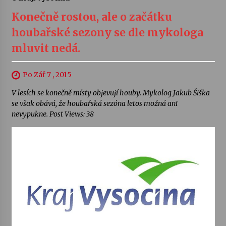
Konečně rostou, ale o začátku
houbařské sezony se dle mykologa
mluvit nedá.
Po Zář 7 , 2015
V lesích se konečně místy objevují houby. Mykolog Jakub Šiška
se však obává, že houbařská sezóna letos možná ani
nevypukne. Post Views: 38