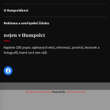
O Humpolákovi
Reklama a uveřejnění článku
nejen v Humpolci
Najdete ZDE popis zajímavých míst, informací, pověstí, historek a
fotografíí, které se k nim váží.
Facebook
WP2Social Auto Publish
Powered By :
XYZScripts.com