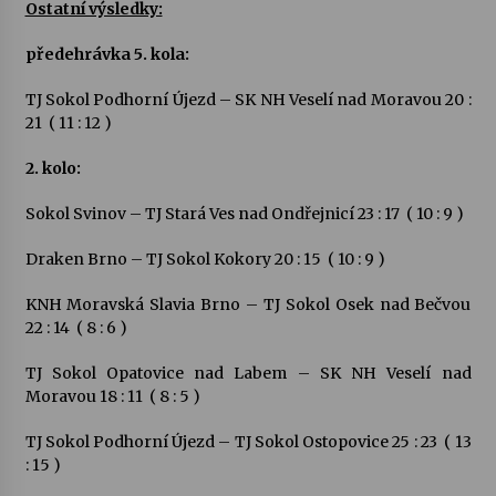
Ostatní výsledky:
předehrávka 5
. kola:
Za kulturou kousek za Humpolec. V Želivě ožije
odkaz Josefa Čapka
13. 7. 2026
TJ Sokol Podhorní Újezd – SK NH Veselí nad Moravou 20 :
21 ( 11 : 12 )
Varhanní recitál Michala Novenka v Klášteře
2
. kolo:
Želiv
3. 7. 2026
Sokol Svinov – TJ Stará Ves nad Ondřejnicí 23 : 17 ( 10 : 9 )
Draken Brno – TJ Sokol Kokory 20 : 15 ( 10 : 9 )
KNH Moravská Slavia Brno – TJ Sokol Osek nad Bečvou
22 : 14 ( 8 : 6 )
TJ Sokol Opatovice nad Labem – SK NH Veselí nad
Moravou 18 : 11 ( 8 : 5 )
TJ Sokol Podhorní Újezd – TJ Sokol Ostopovice 25 : 23 ( 13
: 15 )