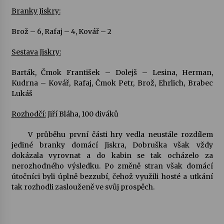
Branky Jiskry:
Letní koncerty ve Stromovce: Kolchoz a
Jenakaši
Brož – 6, Rafaj – 4, Kovář – 2
28. 7. 2026
Sestava Jiskry:
Votavžatský ploty
Barták, Čmok František – Dolejš – Lesina, Herman,
23. 7. 2026
Kudrna – Kovář, Rafaj, Čmok Petr, Brož, Ehrlich, Brabec
Lukáš
Letní koncerty ve Stromovce: Rufus Miller
Rozhodčí:
Jiří Bláha, 100 diváků
22. 7. 2026
V průběhu první části hry vedla neustále rozdílem
jediné branky domácí Jiskra, Dobruška však vždy
dokázala vyrovnat a do kabin se tak ocházelo za
Vysočinka
nerozhodného výsledku. Po změně stran však domácí
17. 7. 2026
útočníci byli úplně bezzubí, čehož využili hosté a utkání
tak rozhodli zaslouženě ve svůj prospěch.
Ozvěny prázdnin
14. 7. 2026