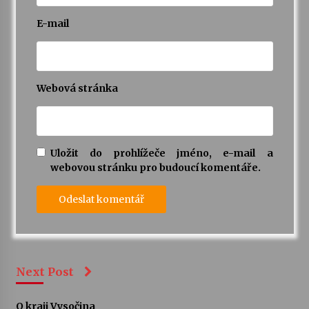
E-mail
Webová stránka
Uložit do prohlížeče jméno, e-mail a
webovou stránku pro budoucí komentáře.
Next Post
O kraji Vysočina