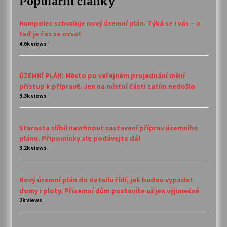
Populární články
Humpolec schvaluje nový územní plán. Týká se i vás – a
teď je čas se ozvat
4.6k views
ÚZEMNÍ PLÁN: Město po veřejném projednání mění
přístup k přípravě. Jen na místní části zatím nedošlo
3.3k views
Starosta slíbil navrhnout zastavení příprav územního
plánu. Připomínky ale podávejte dál
3.2k views
Nový územní plán do detailu řídí, jak budou vypadat
domy i ploty. Přízemní dům postavíte už jen výjimečně
2k views