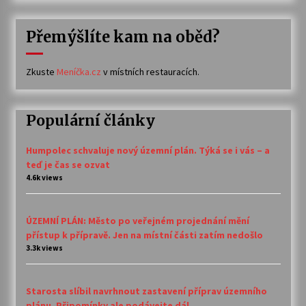
Přemýšlíte kam na oběd?
Zkuste
Meníčka.cz
v místních restauracích.
Populární články
Humpolec schvaluje nový územní plán. Týká se i vás – a
teď je čas se ozvat
4.6k views
ÚZEMNÍ PLÁN: Město po veřejném projednání mění
přístup k přípravě. Jen na místní části zatím nedošlo
3.3k views
Starosta slíbil navrhnout zastavení příprav územního
plánu. Připomínky ale podávejte dál