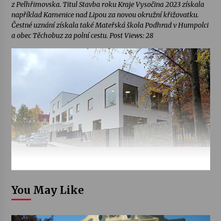
z Pelhřimovska. Titul Stavba roku Kraje Vysočina 2023 získala
například Kamenice nad Lipou za novou okružní křižovatku.
Čestné uznání získala také Mateřská škola Podhrad v Humpolci
a obec Těchobuz za polní cestu. Post Views: 28
You May Like