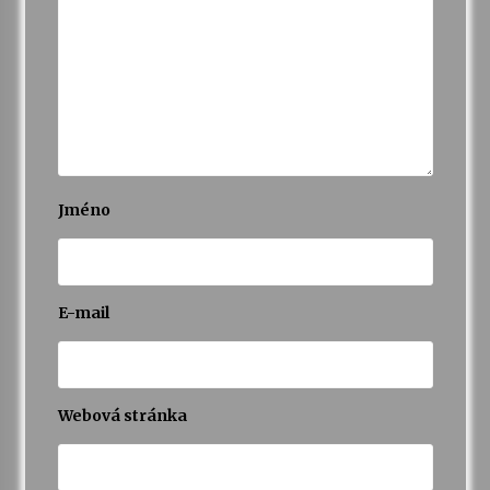
Varhanní recitál Michala Novenka v Klášteře
Želiv
3. 7. 2026
Petr Adamec – Malovaný svět
30. 6. 2026
Jméno
E-mail
Webová stránka