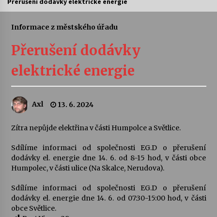
Přerušení dodávky elektrické energie
Letní koncerty ve Stromovce: Ars Camerata a
Sukuba Ensemble
Informace z městského úřadu
4. 8. 2026
Přerušení dodávky
Vernisáž výstavy Josefíny Duškové: Stávám se
elektrické energie
kapkou
30. 7. 2026
Axl
13. 6. 2024
Veselí muzikanti
30. 7. 2026
Zítra nepůjde elektřina v části Humpolce a Světlice.
Sdílíme informaci od společnosti EG.D o přerušení
Pozvánka na integrační festival Quijotova
šedesátka: 28. 7.–1. 8. 2026
dodávky el. energie dne 14. 6. od 8-15 hod, v části obce
28. 7. 2026
Humpolec, v části ulice (Na Skalce, Nerudova).
Sdílíme informaci od společnosti EG.D o přerušení
Letní koncerty ve Stromovce: Kolchoz a
dodávky el. energie dne 14. 6. od 07:30-15:00 hod, v části
Jenakaši
obce Světlice.
28. 7. 2026