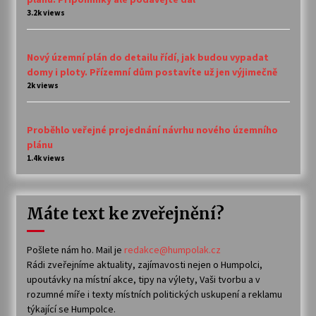
3.2k views
Nový územní plán do detailu řídí, jak budou vypadat
domy i ploty. Přízemní dům postavíte už jen výjimečně
2k views
Proběhlo veřejné projednání návrhu nového územního
plánu
1.4k views
Máte text ke zveřejnění?
Pošlete nám ho. Mail je
redakce@humpolak.cz
Rádi zveřejníme aktuality, zajímavosti nejen o Humpolci,
upoutávky na místní akce, tipy na výlety, Vaši tvorbu a v
rozumné míře i texty místních politických uskupení a reklamu
týkající se Humpolce.