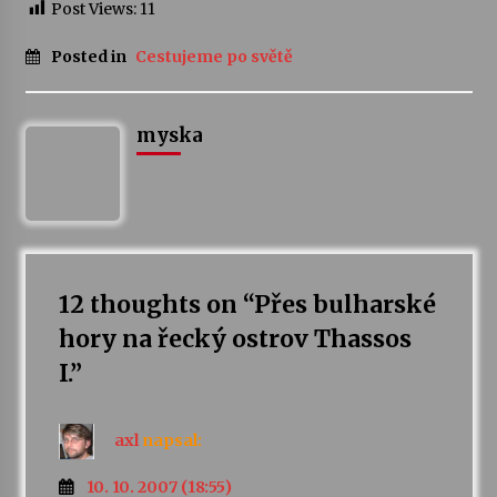
Post Views:
11
Posted in
Cestujeme po světě
myska
12 thoughts on “
Přes bulharské
hory na řecký ostrov Thassos
I.
”
axl
napsal:
10. 10. 2007 (18:55)