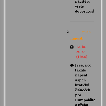
návštěvu
vřele
doporučuji!
misa
napsal:
12. 10.
2007
(11:46)
Jééé, a co
takhle
napsat
aspoň
kratičký
článeček
pro
Humpoláka
a přidat