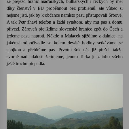
že přejezd hranic maďarských, bulharských i řeckých by měl
díky členství v EU proběhnout bez problémů, ale vůbec si
nejsme jisti, jak by k občance namísto pasu přistupovali Srbové.
A tak Petr žhaví telefon a žádá synátora, aby mu pas z domu
přivezl. Zároveň přejíždíme slovenské hranice zpět do Čech a
jedeme pasu naproti. Někde u Malacek sjíždíme z dálnice, na
jakémsi odpočívadle se kolem deváté hodiny setkáváme se
spojkou a přebíráme pas. Prvotní šok nás již přešel, takže
svorně nad událostí žertujeme, jenom Terka je z toho všeho
ještě trochu přepadlá.