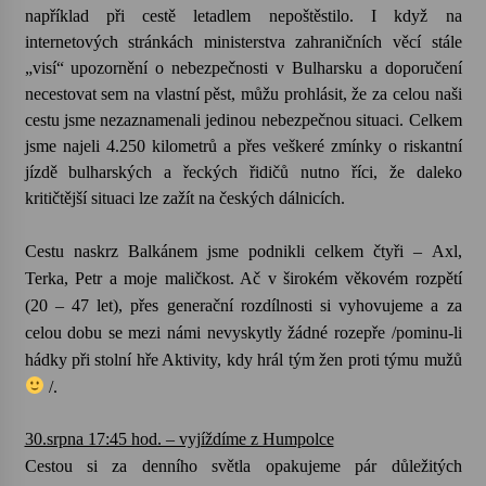
například při cestě letadlem nepoštěstilo. I když na
internetových stránkách ministerstva zahraničních věcí stále
„visí“ upozornění o nebezpečnosti v Bulharsku a doporučení
necestovat sem na vlastní pěst, můžu prohlásit, že za celou naši
cestu jsme nezaznamenali jedinou nebezpečnou situaci. Celkem
jsme najeli 4.250 kilometrů a přes veškeré zmínky o riskantní
jízdě bulharských a řeckých řidičů nutno říci, že daleko
kritičtější situaci lze zažít na českých dálnicích.
Cestu naskrz Balkánem jsme podnikli celkem čtyři – Axl,
Terka, Petr a moje maličkost. Ač v širokém věkovém rozpětí
(20 – 47 let), přes generační rozdílnosti si vyhovujeme a za
celou dobu se mezi námi nevyskytly žádné rozepře /pominu-li
hádky při stolní hře Aktivity, kdy hrál tým žen proti týmu mužů
/.
30.srpna 17:45 hod. – vyjíždíme z Humpolce
Cestou si za denního světla opakujeme pár důležitých