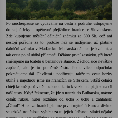
Po raucherpause se vydáváme na cestu a podruhé vstupujeme
do stejné řeky – opětovně přejíždíme hranice se Slovenskem.
Zde kupujeme měsíční dálniční známku za 300 Sk, což ani
nestojí pořádně za to, protože než se nadějeme, už platíme
dálniční známku v Maďarsku. Maďarská dálnice je kvalitní, a
tak cesta po ní ubíhá příjemně. Děláme první zastávku, při které
směřujeme na toaletu u benzinové stanice. Záchod sice nevábně
zapáchá, ale je tu poměrně čisto. Po chvilce odpočinku
pokračujeme dál. Chvílemi i podřimuju, takže mi cesta hezky
ubíhá a najednou jsme na hranicích se Srbskem. Srbští celníci
chtějí kromě pasů vidět i zelenou kartu k vozidlu a ptají se na cíl
naší cesty. Když řekneme, že jde o tranzit do Bulharska, mávne
celník rukou, hubu roztáhne od ucha k uchu a zahlaholí:
„Čáuu!“ Hned za hranicí platíme první mýtné 5 Euro a divíme
se srbské troufalosti vybírat za tu jejich úděsnou silnici nějaké