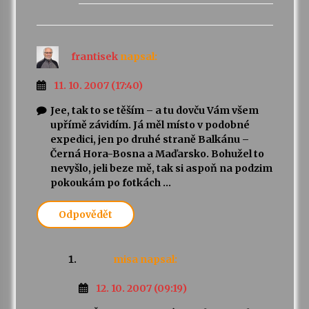
frantisek
napsal:
11. 10. 2007 (17:40)
Jee, tak to se těším – a tu dovču Vám všem
upřímě závidím. Já měl místo v podobné
expedici, jen po druhé straně Balkánu –
Černá Hora-Bosna a Maďarsko. Bohužel to
nevyšlo, jeli beze mě, tak si aspoň na podzim
pokoukám po fotkách …
Odpovědět
misa
napsal:
12. 10. 2007 (09:19)