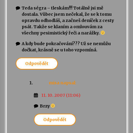
Teda ségra – tleskám!!! Totálně jsi mě
dostala. Vůbec jsem nečekal, že se k tomu
opravdu odhodláš, a začneš deníček z cesty
psát. Takže se klaním a omlouvám za
všechny pesimistický řeči a narážky.
A kdy bude pokračování??? Už se nemůžu
dočkat, krásně se u toho vzpomíná.
Odpovědět
misa
napsal:
11. 10. 2007 (11:06)
Brzy
Odpovědět