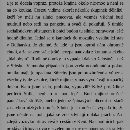
a je to docela vopruz, protože krajina okolo nic-moc a není se
na co koukat. Cestou vidíme akorát několik skupinek dělníků,
kteří by měli na silnici pracovat, ale vesměs všichni buď
mudrují nebo sedí na pangejtu a svačí či pokuřují. S tímhle
socialistickým přístupem k práci budou tu silnici opravovat ještě
hodně dlouho. Jedná se o kamínek do mozaiky vystihující stav
v Bulharsku. Je zřejmé, že lidé tu jsou oproti nám ohromně
chudí, a že se zem stále ještě nevzpamatovala z komunistického
„blahobytu“. Rodinné domky tu vypadají daleko žalostněji
než
v Srbsku. V mnoha případech jsou zcela neomítnuté a pokud
omítku mají, je opadaná. Střechy jsou polorozbořené a vůbec –
všechny tyhle vesnice, které míjíme, v nás vyvolávají rozpačitý
dojem. Kam jsme se to, proboha, vypravili? Když projíždíme
periférií Sofie, není to o moc lepší. Buď míjíme omšelá
paneláková sídliště, anebo jedeme špinavými ulicemi se starší
zástavbou nízkých domů. Silnice je tu úděsná, vypadá to, že
jsme někde na poli, jaká se zde zdvihají oblaka prachu. Axl
zdejší vozovku přirovnává k cestám v Keni. Na chodnících pak
prodávají trhovci ovoce a zeleninu a my nechápeme, jak si tyto