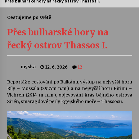
Přes bulharské hory na řecký ostrov Thassos I.
Letní koncerty ve Stromovce: Ars Camerata a
Sukuba Ensemble
Cestujeme po světě
4. 8. 2026
Přes bulharské hory na
Vernisáž výstavy Josefíny Duškové: Stávám se
řecký ostrov Thassos I.
kapkou
30. 7. 2026
myska
12. 6. 2026
12
Veselí muzikanti
30. 7. 2026
Reportáž z cestování po Balkánu, výstup na nejvyšší horu
Rily – Mussala (2925m n.m.) a na nejvyšší horu Pirinu –
Vichren (2914 m n.m.), objevování krás bájného ostrova
Pozvánka na integrační festival Quijotova
šedesátka: 28. 7.–1. 8. 2026
Sirén, smaragdové perly Egejského moře – Thassosu.
28. 7. 2026
Letní koncerty ve Stromovce: Kolchoz a
Jenakaši
28. 7. 2026