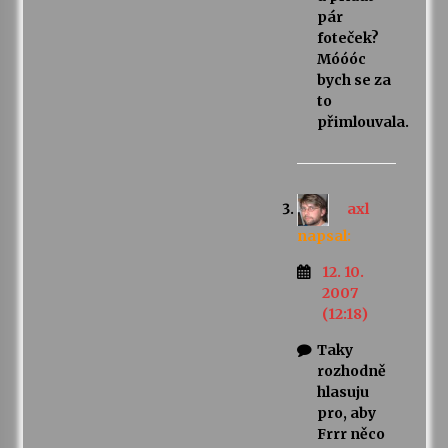
pár
foteček?
Móóóc
bych se za
to
přimlouvala.
axl
napsal:
12. 10.
2007
(12:18)
Taky
rozhodně
hlasuju
pro, aby
Frrr něco