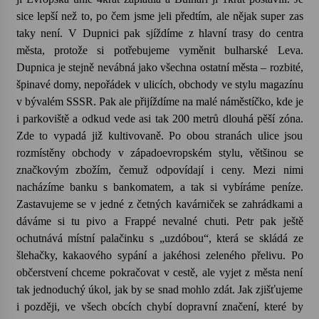
sice lepší než to, po čem jsme jeli předtím, ale nějak super zas
taky není. V Dupnici pak sjíždíme z hlavní trasy do centra
města, protože si potřebujeme vyměnit bulharské Leva.
Dupnica je stejně nevábná jako všechna ostatní města – rozbité,
špinavé domy, nepořádek v ulicích, obchody ve stylu magazínu
v bývalém SSSR. Pak ale přijíždíme na malé náměstíčko, kde je
i parkoviště a odkud vede asi tak 200 metrů dlouhá pěší zóna.
Zde to vypadá již kultivovaně. Po obou stranách ulice jsou
rozmístěny obchody v západoevropském stylu, většinou se
značkovým zbožím, čemuž odpovídají i ceny. Mezi nimi
nacházíme banku s bankomatem, a tak si vybíráme peníze.
Zastavujeme se v jedné z četných kavárniček se zahrádkami a
dáváme si tu pivo a Frappé nevalné chuti. Petr pak ještě
ochutnává místní palačinku s „uzdóbou“, která se skládá ze
šlehačky, kakaového sypání a jakéhosi zeleného přelivu. Po
občerstvení chceme pokračovat v cestě, ale vyjet z města není
tak jednoduchý úkol, jak by se snad mohlo zdát. Jak zjišťujeme
i později, ve všech obcích chybí dopravní značení, které by