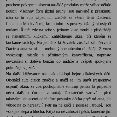
prachem pokryté a olovem nasáklé produkty může vůbec někdo
koupit. Všechny čtyři jízdní pruhy jsou narvané k prasknutí,
mísí se tu auta západních značek se všemi těmi Daciemi,
Ladami a Moskvičemi, krom toho i s povozy taženými osly či
mulami. Řidiči zde na sebe v jednom kuse troubí a předjíždějí
se riskantními kličkami. Zahlédneme úkaz, při kterém se
kuckáme smíchy. Na jedné z křižovatek zůstává stát červená
Dacie a auta za ní ji s mohutným troubením objíždějí. Z vozu
vyskakuje mladík s pětilitrovým kanystříkem, naprosto
nevzrušen si dolévá benzín do nádrže a vzápětí spokojeně
pokračuje v jízdě.
Na další křižovatce nás pak obklopí hejno cikánských dětí.
Obchází auta cizích značek a snaží se jim umýt (respektive
ušpinit) okna, za což pochopitelně somrují peníze (a případně
něco dalšího čórnou z auta). Dostatečně varováni před
takovými situacemi odháníme posunky děcka pryč od auta, ale
vůbec na to nereagují. Petr na ně křičí a posléze i troubí, jsou
však jak slepá a hluchá. Když na ně zahrozí i pěstí, konečně jim