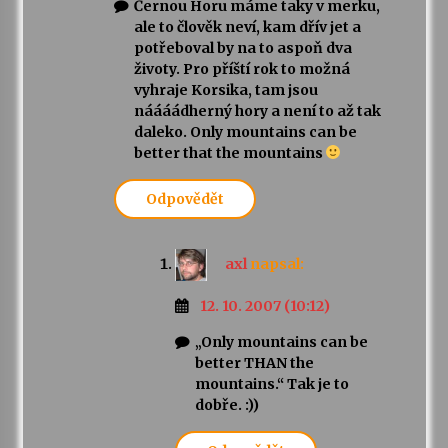
Černou Horu máme taky v merku,
ale to člověk neví, kam dřív jet a
potřeboval by na to aspoň dva
životy. Pro příští rok to možná
vyhraje Korsika, tam jsou
náááádherný hory a není to až tak
daleko. Only mountains can be
better that the mountains
Odpovědět
axl
napsal:
12. 10. 2007 (10:12)
„Only mountains can be
better THAN the
mountains.“ Tak je to
dobře. :))