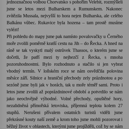
jednoznačnou volbou Chorvatsko s pohořím Velebit, rozmýšleli
jsme se letos mezi Bulharskem a Rumunskem. Nakonec
Varhanní recitál Michala Novenka v Klášteře
zvítězila Mussala, nejvyšší to hora nejen Bulharska, ale celého
Želiv
Balkánu vůbec. Rukavice byla hozena – tam prostě musíme
3. 7. 2026
vylézt!
Při pohledu do mapy jsme pak namísto povalovačky u Černého
Petr Adamec – Malovaný svět
moře zvolili poměrně kratší cestu na Jih – do Řecka. A hned na
30. 6. 2026
ráně se tak vyskytl malý ostrůvek Thassos, o kterém jsme se
dočetli, že patří mezi ty nejhezčí z Řecka, s mnoha
pozoruhodnostmi. Bylo rozhodnuto a stačilo si jen vybrat
vhodný termín. V loňském roce se nám osvědčila polovina
měsíce září. Silnice a hraniční přechody zely prázdnotou a po
sezóně jsme byli jak v horách, tak u moře téměř sami. Proto i
letos jsme zvolili až poprázdninové období a potvrdilo se nám
jako neochvějně výhodné. Volné přechody, opuštěné hory,
nezalidněná přímořská letoviska, příjemná teplota kolem 27
stupňů. Nerušeni přívalem ostatních turistů viděli jsme
překrásné kouty naší země a krom toho jsme mohli pozorovat i
běžný život v oblastech, kterými jsme projížděli, což by se nám