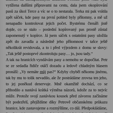
vytížena dalšími přípravami na cestu, dala jsem okopírování
pasů za úkol Terce a víc se o to nestarala. Terka mi pak vrátila
zpět sáček, kde pasy na první pohled byly přítomny, a mě už
nenapadlo kontrolovat jejich počet. Bystrému čtenáři jistě
dojde, co se stalo – poslední kopírovaný pas prostě zůstal
zapomenutý v kopírce. Já jsem sáček s ostatními pasy uložila
zpět do zavadla a následně jeho přítomnost v tašce ještě
několikrát revidovala, a to i před výjezdem z domu se slovy:
„Tak ještě postoprvé zkontroluju pasy… jo, jsou tady.“
A tak na hranicích vyndávám pasy a nemohu se dopočítat. Petr
se ze sedadla řidiče otáčí dozadu a ledově chladným hlasem
pronáší: „Vy nemáte
můj
pas?“ Kdyby chyběl někomu jinému,
tak by mu to tolik nevadilo, ale že postrádáme zrovna ten jeho,
to jej poněkud denervuje. Mně okamžitě dochází, co se
přihodilo a nastává krátká výměna názorů, kdože za to nejvíc
může. Protože svojí zastávkou kousek před závorou začínáme
být podezřelí, přejíždíme díky Petrově občanskému průkazu
hranice, kde zastavujeme a rozmýšlíme, co dál. Předpokládáme,