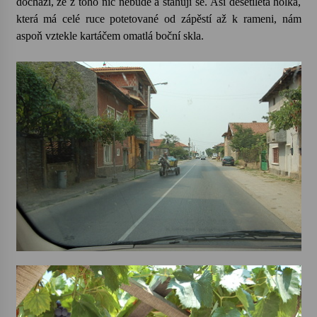
dochází, že z toho nic nebude a stahují se. Asi desetiletá holka,
která má celé ruce potetované od zápěstí až k rameni, nám
aspoň vztekle kartáčem omatlá boční skla.