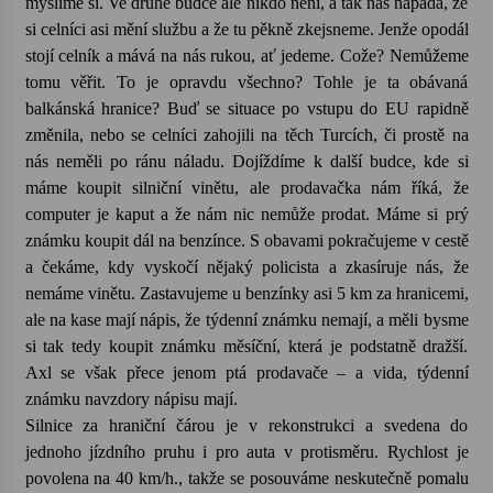
myslíme si. Ve druhé budce ale nikdo není, a tak nás napadá, že
si celníci asi mění službu a že tu pěkně zkejsneme. Jenže opodál
stojí celník a mává na nás rukou, ať jedeme. Cože? Nemůžeme
tomu věřit. To je opravdu všechno? Tohle je ta obávaná
balkánská hranice? Buď se situace po vstupu do EU rapidně
změnila, nebo se celníci zahojili na těch Turcích, či prostě na
nás neměli po ránu náladu. Dojíždíme k další budce, kde si
máme koupit silniční vinětu, ale prodavačka nám říká, že
computer je kaput a že nám nic nemůže prodat. Máme si prý
známku koupit dál na benzínce. S obavami pokračujeme v cestě
a čekáme, kdy vyskočí nějaký policista a zkasíruje nás, že
nemáme vinětu. Zastavujeme u benzínky asi 5 km za hranicemi,
ale na kase mají nápis, že týdenní známku nemají, a měli bysme
si tak tedy koupit známku měsíční, která je podstatně dražší.
Axl se však přece jenom ptá prodavače – a vida, týdenní
známku navzdory nápisu mají.
Silnice za hraniční čárou je v rekonstrukci a svedena do
jednoho jízdního pruhu i pro auta v protisměru. Rychlost je
povolena na 40 km/h., takže se posouváme neskutečně pomalu