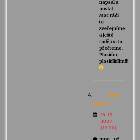
napsal a
poslal.
Moc rádi
to
zveřejníme
a ještě
raději si to
přečteme.
Plosííím,
plosííííííííím!!!
frrrr
napsal:
15. 10.
2007
(13:00)
mno… už