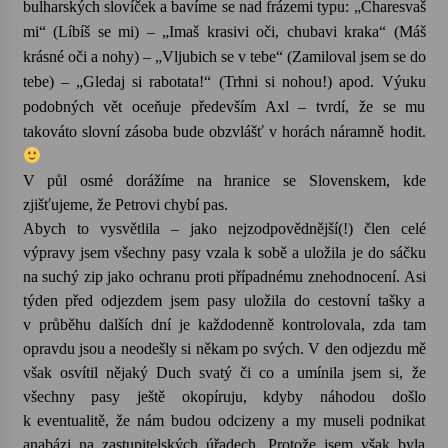
bulharských slovíček a bavíme se nad frázemi typu: „Charesvaš
mi“ (Líbíš se mi) – „Imaš krasivi oči, chubavi kraka“ (Máš
krásné oči a nohy) – „Vljubich se v tebe“ (Zamiloval jsem se do
tebe) – „Gledaj si rabotata!“ (Trhni si nohou!) apod. Výuku
podobných vět oceňuje především Axl – tvrdí, že se mu
takováto slovní zásoba bude obzvlášť v horách náramně hodit.
V půl osmé dorážíme na hranice se Slovenskem, kde
zjišťujeme, že Petrovi chybí pas.
Abych to vysvětlila – jako nejzodpovědnější(!) člen celé
výpravy jsem všechny pasy vzala k sobě a uložila je do sáčku
na suchý zip jako ochranu proti případnému znehodnocení. Asi
týden před odjezdem jsem pasy uložila do cestovní tašky a
v průběhu dalších dní je každodenně kontrolovala, zda tam
opravdu jsou a neodešly si někam po svých. V den odjezdu mě
však osvítil nějaký Duch svatý či co a umínila jsem si, že
všechny pasy ještě okopíruju, kdyby náhodou došlo
k eventualitě, že nám budou odcizeny a my museli podnikat
anabázi na zastupitelských úřadech. Protože jsem však byla