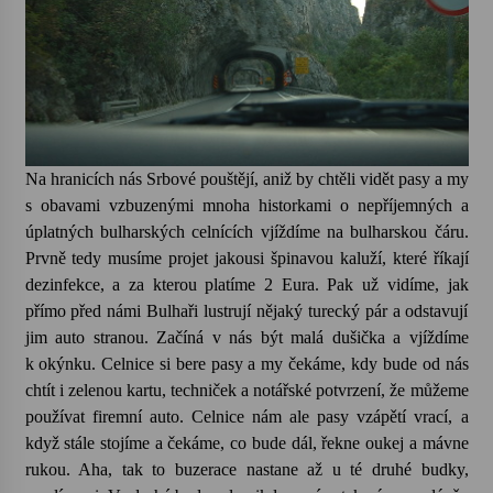
Na hranicích nás Srbové pouštějí, aniž by chtěli vidět pasy a my
s obavami vzbuzenými mnoha historkami o nepříjemných a
úplatných bulharských celnících vjíždíme na bulharskou čáru.
Prvně tedy musíme projet jakousi špinavou kaluží, které říkají
dezinfekce, a za kterou platíme 2 Eura. Pak už vidíme, jak
přímo před námi Bulhaři lustrují nějaký turecký pár a odstavují
jim auto stranou. Začíná v nás být malá dušička a vjíždíme
k okýnku. Celnice si bere pasy a my čekáme, kdy bude od nás
chtít i zelenou kartu, techniček a notářské potvrzení, že můžeme
používat firemní auto. Celnice nám ale pasy vzápětí vrací, a
když stále stojíme a čekáme, co bude dál, řekne oukej a mávne
rukou. Aha, tak to buzerace nastane až u té druhé budky,