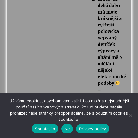
delší dobu
má moje
krásnější a
cytřejší
polovička
sepsaný
deníček
výpravy a
uhání mě o
udělání
nějaké
elektronické
podoby
…
Humpolák
Užíváme cookies, abychom vám zajistili co možná nejsnadnější
by mohl
použití našich webových stránek. Pokud budete nadále
být jasná
prohlížet naše stránky předpokládáme, že s použitím cookies
volba..
souhlasíte.
Tož já na
to nějak
Souhlasím
Ne
Privacy policy
sednu a