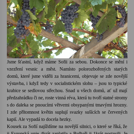
Jsme šťastní, když máme Sofii za sebou. Dokonce se mění i
vzezření vesnic a měst. Namísto polorozbořených starých
domů, které jsme viděli za hranicemi, objevuje se zde novější
výstavba, i když tedy v socialistickém slohu – jsou to typické
krabice se sedlovou střechou. Snad u všech domů, ať už mají
předzahrádku či ne, roste vinná réva, která tu tvoří statné stromy
s do daleka se pnoucími větvemi obsypanými tmavými hrozny.
I zde přítomnost květin suplují svazky sušících se červených
kapií. Ale vypadá to docela hezky.
Kousek za Sofií najíždíme na novější silnici, o které se říká, že
ji Evropská unie 4krát zaplatila a Bulhaři ji 1krát postavili. Je