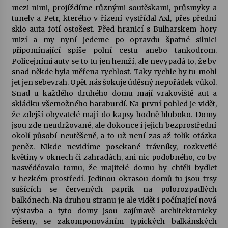
mezi nimi, projíždíme různými soutěskami, průsmyky a
tunely a Petr, kterého v řízení vystřídal Axl, přes přední
sklo auta fotí ostošest. Před hranicí s Bulharskem hory
mizí a my nyní jedeme po opravdu špatné silnici
připomínající spíše polní cestu anebo tankodrom.
Policejními auty se to tu jen hemží, ale nevypadá to, že by
snad někde byla měřena rychlost. Taky rychle by tu mohl
jet jen sebevrah. Opět nás šokuje úděsný nepořádek vůkol.
Snad u každého druhého domu mají vrakoviště aut a
skládku všemožného haraburdí. Na první pohled je vidět,
že zdejší obyvatelé mají do kapsy hodně hluboko. Domy
jsou zde neudržované, ale dokonce i jejich bezprostřední
okolí působí neutěšeně, a to už není zas až tolik otázka
peněz. Nikde nevidíme posekané trávníky, rozkvetlé
květiny v oknech či zahradách, ani nic podobného, co by
nasvědčovalo tomu, že majitelé domu by chtěli bydlet
v hezkém prostředí. Jedinou okrasou domů tu jsou trsy
sušících se červených paprik na polorozpadlých
balkónech. Na druhou stranu je ale vidět i počínající nová
výstavba a tyto domy jsou zajímavě architektonicky
řešeny, se zakomponováním typických balkánských