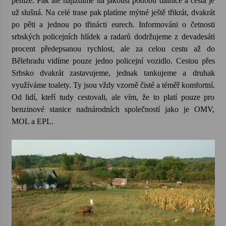
peníze. Pak ale najíždíme na jakousi podobu dálnice a cesta je
už slušná. Na celé trase pak platíme mýtné ještě třikrát, dvakrát
po pěti a jednou po třinácti eurech. Informováni o četnosti
srbských policejních hlídek a radarů dodržujeme z devadesáti
procent předepsanou rychlost, ale za celou cestu až do
Bělehradu vidíme pouze jedno policejní vozidlo. Cestou přes
Srbsko dvakrát zastavujeme, jednak tankujeme a druhak
využíváme toalety. Ty jsou vždy vzorně čisté a téměř komfortní.
Od lidí, kteří tudy cestovali, ale vím, že to platí pouze pro
benzinové stanice nadnárodních společností jako je OMV,
MOL a EPL.