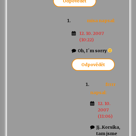
Odpovědět
misa
napsal:
12. 10. 2007
(10:22)
Oh, I´m sorry
Odpovědět
frrrr
napsal:
12. 10.
2007
(11:06)
Jj..Korsika,
tam jsme