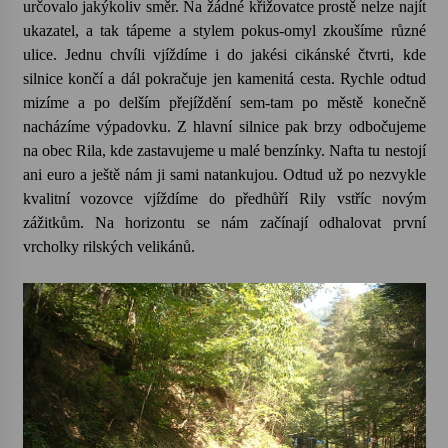
určovalo jakýkoliv směr. Na žádné křižovatce prostě nelze najít
ukazatel, a tak tápeme a stylem pokus-omyl zkoušíme různé
ulice. Jednu chvíli vjíždíme i do jakési cikánské čtvrti, kde
silnice končí a dál pokračuje jen kamenitá cesta. Rychle odtud
mizíme a po delším přejíždění sem-tam po městě konečně
nacházíme výpadovku. Z hlavní silnice pak brzy odbočujeme
na obec Rila, kde zastavujeme u malé benzínky. Nafta tu nestojí
ani euro a ještě nám ji sami natankujou. Odtud už po nezvykle
kvalitní vozovce vjíždíme do předhůří Rily vstříc novým
zážitkům. Na horizontu se nám začínají odhalovat první
vrcholky rilských velikánů.