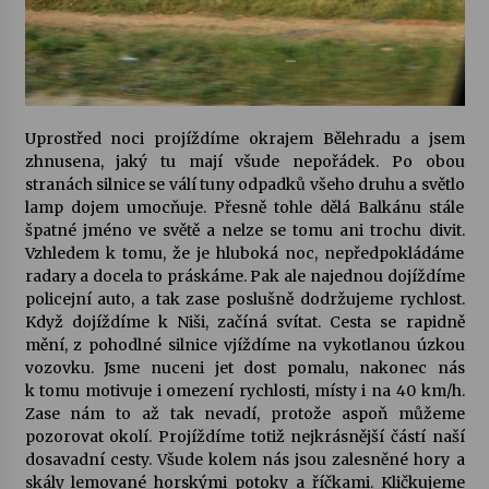
Uprostřed noci projíždíme okrajem Bělehradu a jsem
zhnusena, jaký tu mají všude nepořádek. Po obou
stranách silnice se válí tuny odpadků všeho druhu a světlo
lamp dojem umocňuje. Přesně tohle dělá Balkánu stále
špatné jméno ve světě a nelze se tomu ani trochu divit.
Vzhledem k tomu, že je hluboká noc, nepředpokládáme
radary a docela to práskáme. Pak ale najednou dojíždíme
policejní auto, a tak zase poslušně dodržujeme rychlost.
Když dojíždíme k Niši, začíná svítat. Cesta se rapidně
mění, z pohodlné silnice vjíždíme na vykotlanou úzkou
vozovku. Jsme nuceni jet dost pomalu, nakonec nás
k tomu motivuje i omezení rychlosti, místy i na 40 km/h.
Zase nám to až tak nevadí, protože aspoň můžeme
pozorovat okolí. Projíždíme totiž nejkrásnější částí naší
dosavadní cesty. Všude kolem nás jsou zalesněné hory a
skály lemované horskými potoky a říčkami. Kličkujeme