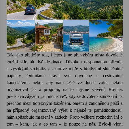
Votavžatský ploty
23. 7. 2026
Letní koncerty ve Stromovce: Rufus Miller
22. 7. 2026
Tak jako předešlý rok, i letos jsme při výběru místa dovolené
toužili skloubit dvě destinace. Divokou nespoutanou přírodu
Vysočinka
s vysokými vrcholky a azurové moře s hřejivými slunečními
17. 7. 2026
paprsky. Odmítáme trávit své dovolené s cestovními
kancelářemi, neboť aby nám ještě ve dnech volna někdo
organizoval čas a program, na to nejsme stavění. Rovněž
Ozvěny prázdnin
představa zájezdu „all inclusive“, kdy se dovolená smrskává na
14. 7. 2026
přechod mezi hotelovým bazénem, barem a zalidněnou pláží a
na případný organizovaný výlet k nějaké té pamětihodnosti,
nám způsobuje mrazení v zádech. Proto veškeré rozhodování o
Za kulturou kousek za Humpolec. V Želivě ožije
odkaz Josefa Čapka
tom – kam, jak a co tam – je pouze na nás. Bylo-li vloni
13. 7. 2026