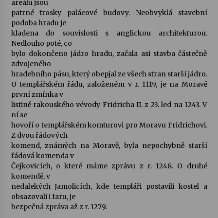
areálu jsou
patrné trosky palácové budovy. Neobvyklá stavební
podoba hradu je
kladena do souvislosti s anglickou architekturou.
Nedlouho poté, co
bylo dokončeno jádro hradu, začala asi stavba částečně
zdvojeného
hradebního pásu, který obepjal ze všech stran starší jádro.
O templářském řádu, založeném v r. 1119, je na Moravě
první zmínka v
listině rakouského vévody Fridricha II. z 23. led na 1243. V
ní se
hovoří o templářském komturovi pro Moravu Fridrichovi.
Z dvou řádových
komend, známých na Moravě, byla nepochybně starší
řádová komenda v
Čejkovicích, o které máme zprávu z r. 1248. O druhé
komendě, v
nedalekých Jamolicích, kde templáři postavili kostel a
obsazovali i faru, je
bezpečná zpráva až z r. 1279.