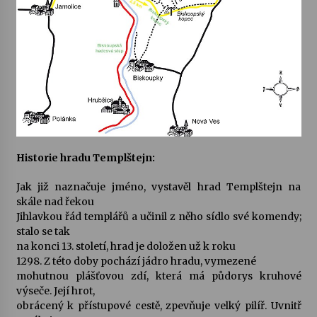
Historie hradu Templštejn:
Jak již naznačuje jméno, vystavěl hrad Templštejn na
skále nad řekou
Jihlavkou řád templářů a učinil z něho sídlo své komendy;
stalo se tak
na konci 13. století, hrad je doložen už k roku
1298. Z této doby pochází jádro hradu, vymezené
mohutnou plášťovou zdí, která má půdorys kruhové
výseče. Její hrot,
obrácený k přístupové cestě, zpevňuje velký pilíř. Uvnitř