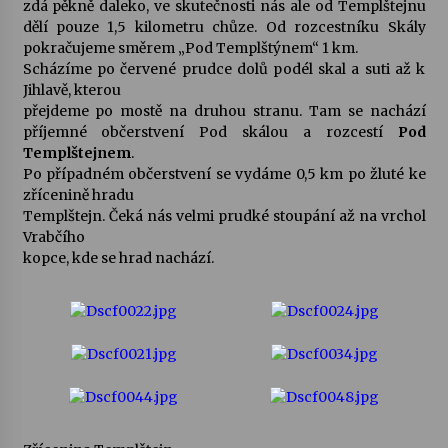
zdá pěkně daleko, ve skutečnosti nás ale od Templštejnu
dělí pouze 1,5 kilometru chůze. Od rozcestníku Skály
pokračujeme směrem „Pod Templštýnem“ 1 km.
Scházíme po červené prudce dolů podél skal a suti až k
Jihlavě, kterou
přejdeme po mostě na druhou stranu. Tam se nachází
příjemné občerstvení Pod skálou a rozcestí
Pod
Templštejnem
.
Po případném občerstvení se vydáme 0,5 km po žluté ke
zřícenině hradu
Templštejn. Čeká nás velmi prudké stoupání až na vrchol
Vrabčího
kopce, kde se hrad nachází.