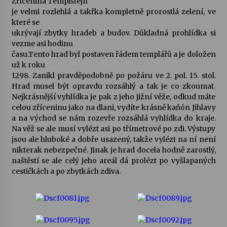
Zřícenina Templštejn
je velmi rozlehlá a takřka kompletně prorostlá zelení, ve
které se
ukrývají zbytky hradeb a budov. Důkladná prohlídka si
vezme asi hodinu
času.Tento hrad byl postaven řádem templářů a je doložen
už k roku
1298. Zanikl pravděpodobně po požáru ve 2. pol. 15. stol.
Hrad musel být opravdu rozsáhlý a tak je co zkoumat.
Nejkrásnější vyhlídka je pak z jeho jižní věže, odkud máte
celou zříceninu jako na dlani, vydíte krásně kaňón Jihlavy
a na východ se nám rozevře rozsáhlá vyhlídka do kraje.
Na věž se ale musí vylézt asi po třímetrové po zdi. Výstupy
jsou ale hluboké a dobře usazený, takže vylézt na ní není
nikterak nebezpečné. Jinak je hrad docela hodně zarostlý,
naštěstí se ale celý jeho areál dá prolézt po vyšlapaných
cestičkách a po zbytkách zdiva.