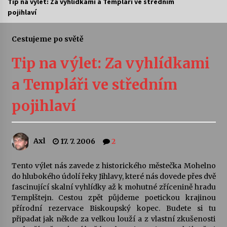
Tip na výlet: Za vyhlídkami a Templáři ve středním
pojihlaví
Letní koncerty ve Stromovce: Ars Camerata a
Sukuba Ensemble
4. 8. 2026
Cestujeme po světě
Tip na výlet: Za vyhlídkami
Vernisáž výstavy Josefíny Duškové: Stávám se
kapkou
a Templáři ve středním
30. 7. 2026
pojihlaví
Veselí muzikanti
30. 7. 2026
Axl
17. 7. 2006
2
Pozvánka na integrační festival Quijotova
šedesátka: 28. 7.–1. 8. 2026
Tento výlet nás zavede z historického městečka Mohelno
28. 7. 2026
do hlubokého údolí řeky Jihlavy, které nás dovede přes dvě
fascinující skalní vyhlídky až k mohutné zřícenině hradu
Templštejn. Cestou zpět půjdeme poetickou krajinou
Letní koncerty ve Stromovce: Kolchoz a
přírodní rezervace Biskoupský kopec. Budete si tu
Jenakaši
připadat jak někde za velkou louží a z vlastní zkušenosti
28. 7. 2026