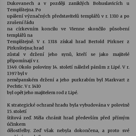
Dukovanech a v později zaniklých Bohuslavicích u
Templštejna. Po
upálení význačných představitelů templářů v r. 1310 a po
zrušení řádu
na církevním koncilu ve Vienne skončilo působení
templářů na
Templštejně. V r. 1318 získal hrad Bertold Pirkner z
Pirknštejna; hrad
zůstal v držení jeho synů, kteří se jako majitelé
připomínají v r.
1349. Okolo poloviny 14. století náležel pánům z Lipé. V r.
1397 byl v
zeměpanském držení a jeho purkrabím byl Markvart z
Pechtic. V r. 1410
byl opět jeho majitelem rod z Lipé.
K strategické ochraně hradu byla vybudována v polovině
15. století
štítová zeď. Měla chránit hrad především před přímým
účinkem
dělostřelby. Zeď však nebyla dokončena, a proto své