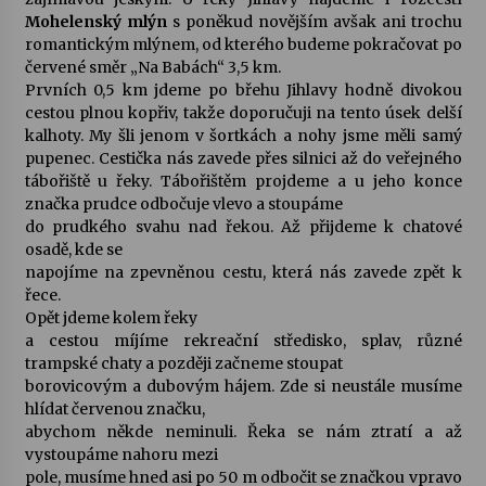
Mohelenský mlýn
s poněkud novějším avšak ani trochu
romantickým mlýnem, od kterého budeme pokračovat po
Varhanní recitál Michala Novenka v Klášteře
červené směr „Na Babách“ 3,5 km.
Želiv
Prvních 0,5 km jdeme po břehu Jihlavy hodně divokou
3. 7. 2026
cestou plnou kopřiv, takže doporučuji na tento úsek delší
kalhoty. My šli jenom v šortkách a nohy jsme měli samý
Petr Adamec – Malovaný svět
pupenec. Cestička nás zavede přes silnici až do veřejného
30. 6. 2026
tábořiště u řeky. Tábořištěm projdeme a u jeho konce
značka prudce odbočuje vlevo a stoupáme
do prudkého svahu nad řekou. Až přijdeme k chatové
osadě, kde se
napojíme na zpevněnou cestu, která nás zavede zpět k
řece.
Opět jdeme kolem řeky
a cestou míjíme rekreační středisko, splav, různé
trampské chaty a později začneme stoupat
borovicovým a dubovým hájem. Zde si neustále musíme
hlídat červenou značku,
abychom někde neminuli. Řeka se nám ztratí a až
vystoupáme nahoru mezi
pole, musíme hned asi po 50 m odbočit se značkou vpravo