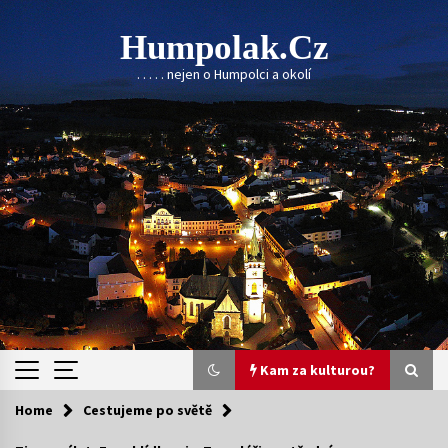
Skip
to
Humpolak.cz
content
. . . . . nejen o Humpolci a okolí
Kam za kulturou?
Home
Cestujeme po světě
Kam za kulturou?