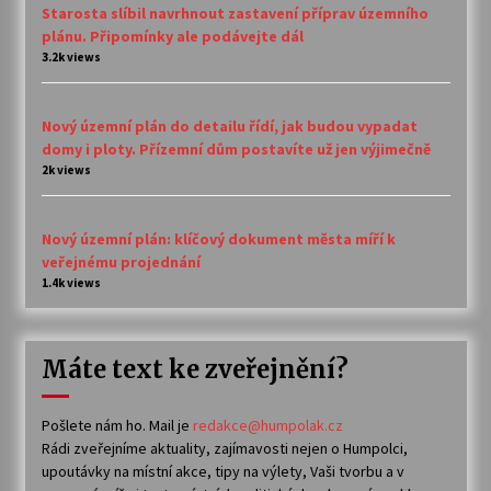
Starosta slíbil navrhnout zastavení příprav územního
plánu. Připomínky ale podávejte dál
3.2k views
Nový územní plán do detailu řídí, jak budou vypadat
domy i ploty. Přízemní dům postavíte už jen výjimečně
2k views
Nový územní plán: klíčový dokument města míří k
veřejnému projednání
1.4k views
Máte text ke zveřejnění?
Pošlete nám ho. Mail je
redakce@humpolak.cz
Rádi zveřejníme aktuality, zajímavosti nejen o Humpolci,
upoutávky na místní akce, tipy na výlety, Vaši tvorbu a v