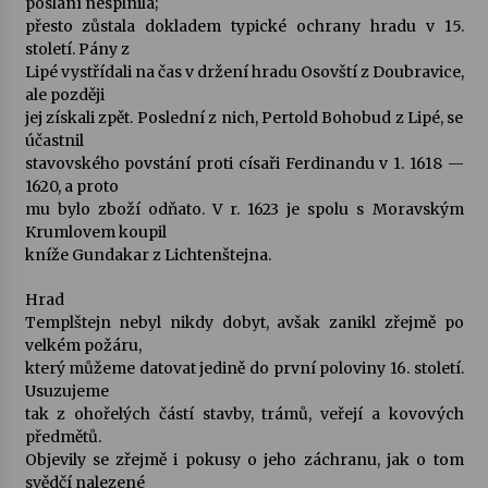
poslání nesplnila;
přesto zůstala dokladem typické ochrany hradu v 15.
století. Pány z
Lipé vystřídali na čas v držení hradu Osovští z Doubravice,
ale později
jej získali zpět. Poslední z nich, Pertold Bohobud z Lipé, se
účastnil
stavovského povstání proti císaři Ferdinandu v 1. 1618 —
1620, a proto
mu bylo zboží odňato. V r. 1623 je spolu s Moravským
Krumlovem koupil
kníže Gundakar z Lichtenštejna.
Hrad
Templštejn nebyl nikdy dobyt, avšak zanikl zřejmě po
velkém požáru,
který můžeme datovat jedině do první poloviny 16. století.
Usuzujeme
tak z ohořelých částí stavby, trámů, veřejí a kovových
předmětů.
Objevily se zřejmě i pokusy o jeho záchranu, jak o tom
svědčí nalezené