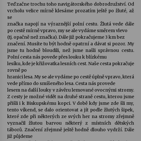
Teď začne trochu toho navigátorského dobrodružství. Od
vrcholu velice mírně klesáme prozatím ještě po žluté, až
se
značka napojí na výraznější polní cestu. Žlutá vede dále
po cestě mírně vpravo, my se ale vydáme směrem vlevo
(tj. opačně než značka). Dále již pokračujeme 3 km bez
značení. Musíte tu být hodně opatrní a dávat si pozor. My
jsme tu hodně bloudili, než jsme našli správnou cestu.
Polní cesta nás povede přes louku k blízkému
lesíku, kde je křižovatka lesních cest. Naše cesta pokračuje
rovně po
hranici lesa. My se ale vydáme po cestě úplně vpravo, která
vede přímo do smíšeného lesa. Cesta nás provede
lesem na další louky v závěru lemované ovocnými stromy.
Z cesty je možné vidět na druhé straně cestu, kterou jsme
přišli i k Biskupskému kopci. V době kdy jsme zde šli my,
tento víkend, se dalo orientovat a jít podle žlutých šipek,
které zde při některých ze svých her na stromy zřejmně
vyznačil žlutou barvou některý z místních dětských
táborů. Značení zřejmně ještě hodně dlouho vydrží. Dále
již půjdeme