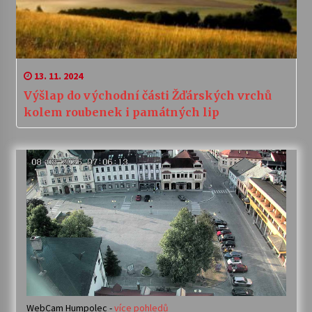
13. 11. 2024
Výšlap do východní části Žďárských vrchů
kolem roubenek i památných lip
WebCam Humpolec -
více pohledů