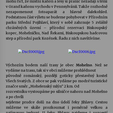
mohu říct, že místní kaňón a lesy si pranic nezadají s těmi
v Grand kaňonu vychodu v Pennsylvánii. Takže rozhodně
Votavžatský ploty
nezapomenout fotoaparát a hlavně dalekohled.
23. 7. 2026
Podstatnou část výletu se budeme pohybovat v Přírodním
parku Střední Pojihlaví, který v sobě zahrnuje 5 zvláště
chráněných území – přírodní rezervaci Biskoupský
kopec, Mohelničku, Nad Řekami, Biskoupskou hadcovou
Letní koncerty ve Stromovce: Rufus Miller
step a přírodní park Kozének. Řadu z nich navštívíme.
22. 7. 2026
Vysočinka
17. 7. 2026
Výchozím bodem naší trasy je obec
Mohelno
. Než se
vydáme na trasu, tak si v obci můžeme prohlédnout
původně románský, později goticky přestavěný kostel
Ozvěny prázdnin
Všech Svatých. Z obce se pak vydáme po modré turistické
14. 7. 2026
značce směr „Mohelenský mlýn“ 2 km. Od
rozcestníku vystoupáme po silničce nahoru nad Mohelno
a po chvíli
sejdeme prudce dolů na dno údolí řeky Jihlavy. Cestou
Za kulturou kousek za Humpolec. V Želivě ožije
odkaz Josefa Čapka
můžeme ve skále prozkoumat i poměrně velkou a
13. 7. 2026
zajímavou jeskyni. U řeky Jihlavy najdeme i rozcestí