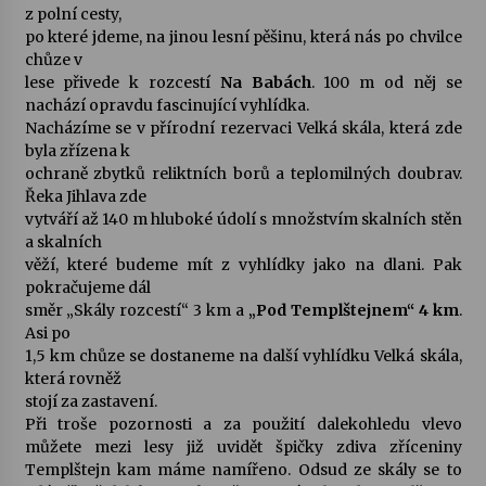
z polní cesty,
po které jdeme, na jinou lesní pěšinu, která nás po chvilce
chůze v
lese přivede k rozcestí
Na Babách
. 100 m od něj se
nachází opravdu fascinující vyhlídka.
Nacházíme se v přírodní rezervaci Velká skála, která zde
byla zřízena k
ochraně zbytků reliktních borů a teplomilných doubrav.
Řeka Jihlava zde
vytváří až 140 m hluboké údolí s množstvím skalních stěn
a skalních
věží, které budeme mít z vyhlídky jako na dlani. Pak
pokračujeme dál
směr „Skály rozcestí“ 3 km a
„Pod Templštejnem“ 4 km
.
Asi po
1,5 km chůze se dostaneme na další vyhlídku Velká skála,
která rovněž
stojí za zastavení.
Při troše pozornosti a za použití dalekohledu vlevo
můžete mezi lesy již uvidět špičky zdiva zříceniny
Templštejn kam máme namířeno. Odsud ze skály se to