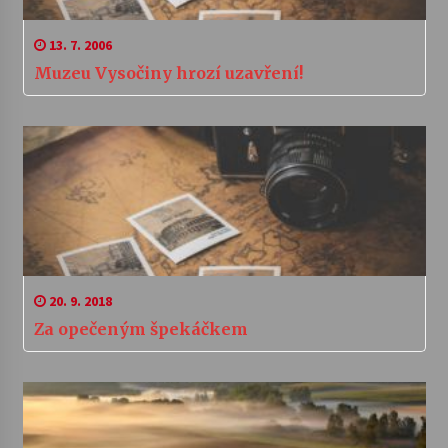
13. 7. 2006
Muzeu Vysočiny hrozí uzavření!
20. 9. 2018
Za opečeným špekáčkem