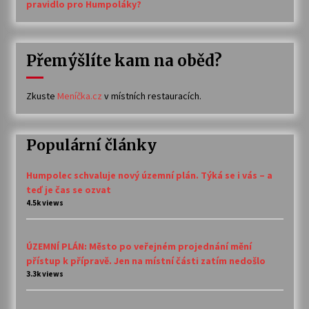
pravidlo pro Humpoláky?
Přemýšlíte kam na oběd?
Zkuste
Meníčka.cz
v místních restauracích.
Populární články
Humpolec schvaluje nový územní plán. Týká se i vás – a
teď je čas se ozvat
4.5k views
ÚZEMNÍ PLÁN: Město po veřejném projednání mění
přístup k přípravě. Jen na místní části zatím nedošlo
3.3k views