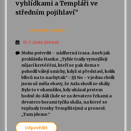
vyhlídkami a Templáři ve
středním pojihlaví
”
Anonym
napsal:
17. 7. 2006 (09:40)
Mohu potvrdit – nádherná trasa. Aneb jak
prohlásila Hanka: „Tyhle traily vymejšleji
nějací kretéééni, kteří se pak doma v
pohodlí válejí smíchy, když si představí, kolik
blbců na to nachytali.“ :-))) No – v jednu chvíli
jsem už měla obavy, že Axla shodí ze skály.
Bylo to v okamžiku, kdy ukázal prstem
hodně do dáli (kde se za devatero řekami a
devatero horami tyčila skála, na které se
vzpínaly trosky Templštejnu) a pronesl:
„Tam jdeme.“
Odpovědět