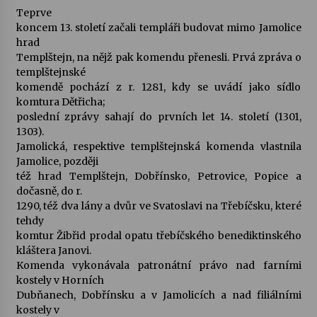
Teprve
koncem 13. století začali templáři budovat mimo Jamolice
hrad
Templštejn, na nějž pak komendu přenesli. Prvá zpráva o
templštejnské
komendě pochází z r. 1281, kdy se uvádí jako sídlo
komtura Dětřicha;
poslední zprávy sahají do prvních let 14. století (1301,
1303).
Jamolická, respektive templštejnská komenda vlastnila
Jamolice, později
též hrad Templštejn, Dobřínsko, Petrovice, Popice a
dočasně, do r.
1290, též dva lány a dvůr ve Svatoslavi na Třebíčsku, které
tehdy
komtur Žibřid prodal opatu třebíčského benediktinského
kláštera Janovi.
Komenda vykonávala patronátní právo nad farními
kostely v Horních
Dubňanech, Dobřínsku a v Jamolicích a nad filiálními
kostely v