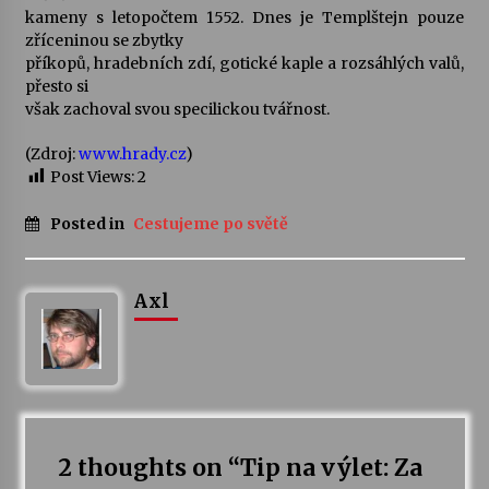
kameny s letopočtem 1552. Dnes je Templštejn pouze
zříceninou se zbytky
příkopů, hradebních zdí, gotické kaple a rozsáhlých valů,
přesto si
však zachoval svou specilickou tvářnost.
(Zdroj:
www.hrady.cz
)
Post Views:
2
Posted in
Cestujeme po světě
Axl
2 thoughts on “
Tip na výlet: Za