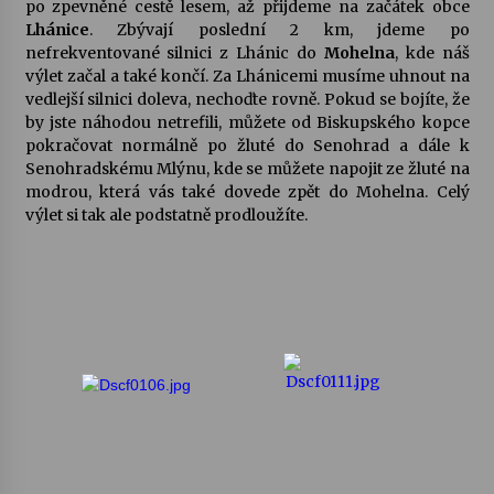
po zpevněné cestě lesem, až přijdeme na začátek obce
Lhánice
. Zbývají poslední 2 km, jdeme po
nefrekventované silnici z Lhánic do
Mohelna
, kde náš
výlet začal a také končí. Za Lhánicemi musíme uhnout na
vedlejší silnici doleva, nechoďte rovně. Pokud se bojíte, že
by jste náhodou netrefili, můžete od Biskupského kopce
pokračovat normálně po žluté do Senohrad a dále k
Senohradskému Mlýnu, kde se můžete napojit ze žluté na
modrou, která vás také dovede zpět do Mohelna. Celý
výlet si tak ale podstatně prodloužíte.