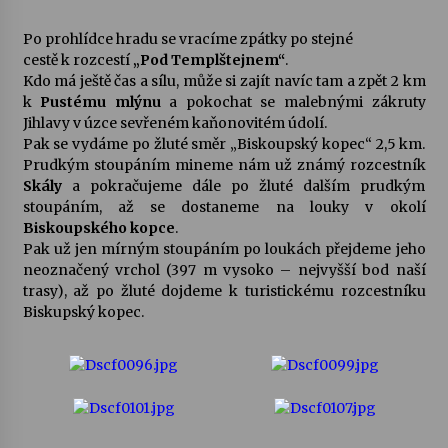
Po prohlídce hradu se vracíme zpátky po stejné
cestě k rozcestí
„Pod Templštejnem“
.
Kdo má ještě čas a sílu, může si zajít navíc tam a zpět 2 km
k
Pustému mlýnu
a pokochat se malebnými zákruty
Jihlavy v úzce sevřeném kaňonovitém údolí.
Pak se vydáme po žluté směr „Biskoupský kopec“ 2,5 km.
Prudkým stoupáním mineme nám už známý rozcestník
Skály
a pokračujeme dále po žluté dalším prudkým
stoupáním, až se dostaneme na louky v okolí
Biskoupského kopce
.
Pak už jen mírným stoupáním po loukách přejdeme jeho
neoznačený vrchol (397 m vysoko – nejvyšší bod naší
trasy), až po žluté dojdeme k turistickému rozcestníku
Biskupský kopec.