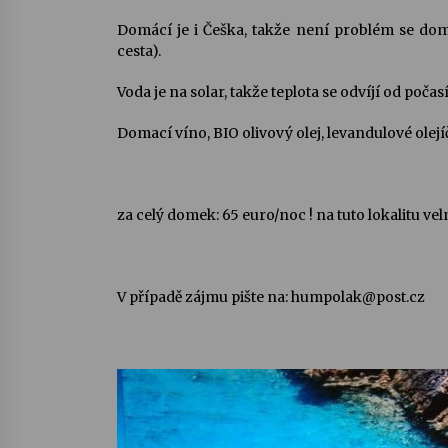
Domácí je i Češka, takže není problém se do
cesta).
Voda je na solar, takže teplota se odvíjí od počasí
Domací víno, BIO olivový olej, levandulové olejíčk
za celý domek: 65 euro/noc ! na tuto lokalitu vel
V případě zájmu pište na: humpolak@post.cz