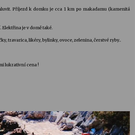
mluvit. Příjezd k domku je cca 1 km po makadamu (kamenitá
. Elektřina je v domě také.
y, travarica, likéry, bylinky, ovoce, zelenina, čerstvé ryby..
mi lukrativní cena !