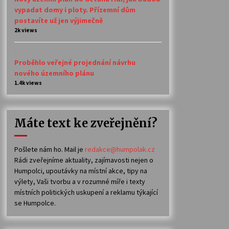
vypadat domy i ploty. Přízemní dům
postavíte už jen výjimečně
2k views
Proběhlo veřejné projednání návrhu
nového územního plánu
1.4k views
Máte text ke zveřejnění?
Pošlete nám ho. Mail je
redakce@humpolak.cz
Rádi zveřejníme aktuality, zajímavosti nejen o
Humpolci, upoutávky na místní akce, tipy na
výlety, Vaši tvorbu a v rozumné míře i texty
místních politických uskupení a reklamu týkající
se Humpolce.