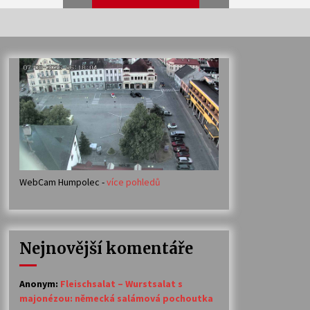
Veselí muzikanti
30. 7. 2026
Votavžatský ploty
23. 7. 2026
WebCam Humpolec -
více pohledů
Ozvěny prázdnin
14. 7. 2026
Nejnovější komentáře
Petr Adamec – Malovaný svět
30. 6. 2026
Anonym
:
Fleischsalat – Wurstsalat s
majonézou: německá salámová pochoutka