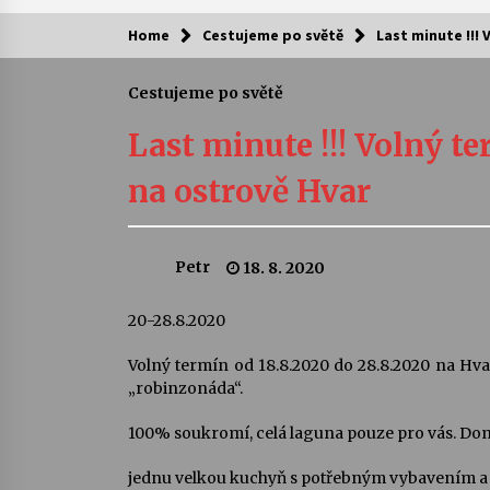
Home
Cestujeme po světě
Last minute !!!
Kam za kulturou?
Cestujeme po světě
Letní koncerty ve Stromovce: Ars
Camerata a Sukuba Ensemble
Last minute !!! Volný t
4. 8. 2026
na ostrově Hvar
Pozvánka na integrační festival
Quijotova šedesátka: 28. 7.–1. 8.
2026
Petr
18. 8. 2020
28. 7. 2026
Letní koncerty ve Stromovce: Rufu
20-28.8.2020
Miller
22. 7. 2026
Volný termín od 18.8.2020 do 28.8.2020 na Hv
„robinzonáda“.
Za kulturou kousek za Humpolec. 
100% soukromí, celá laguna pouze pro vás. Dom
Želivě ožije odkaz Josefa Čapka
13. 7. 2026
jednu velkou kuchyň s potřebným vybavením a ro