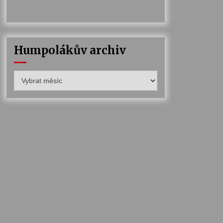
Humpolákův archiv
Humpolákův
archiv