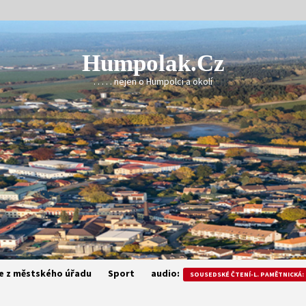
Humpolak.cz
. . . . . nejen o Humpolci a okolí
e z městského úřadu
Sport
audio:
SOUSEDSKÉ ČTENÍ-L. PAMĚTNICKÁ: 