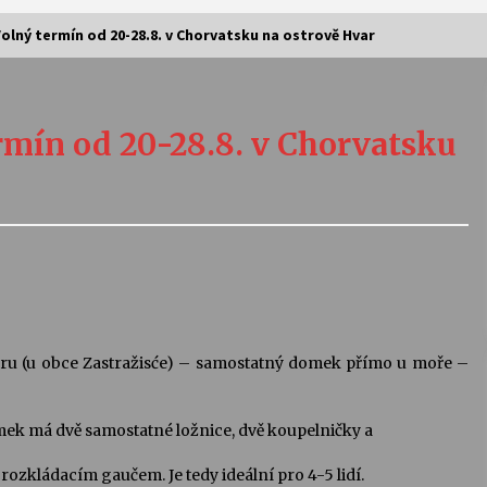
 Volný termín od 20-28.8. v Chorvatsku na ostrově Hvar
Vernisáž výstavy Josefíny Duškové:
Stávám se kapkou
ermín od 20-28.8. v Chorvatsku
30. 7. 2026
Letní koncerty ve Stromovce:
Kolchoz a Jenakaši
28. 7. 2026
s
Vysočinka
17. 7. 2026
aru (u obce Zastražisće) – samostatný domek přímo u moře –
V
Varhanní recitál Michala Novenka v
ek má dvě samostatné ložnice, dvě koupelničky a
Klášteře Želiv
3. 7. 2026
zkládacím gaučem. Je tedy ideální pro 4-5 lidí.