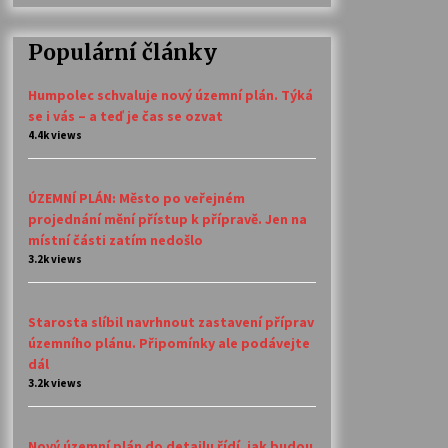
Populární články
Humpolec schvaluje nový územní plán. Týká
se i vás – a teď je čas se ozvat
4.4k views
ÚZEMNÍ PLÁN: Město po veřejném
projednání mění přístup k přípravě. Jen na
místní části zatím nedošlo
3.2k views
Starosta slíbil navrhnout zastavení příprav
územního plánu. Připomínky ale podávejte
dál
3.2k views
Nový územní plán do detailu řídí, jak budou