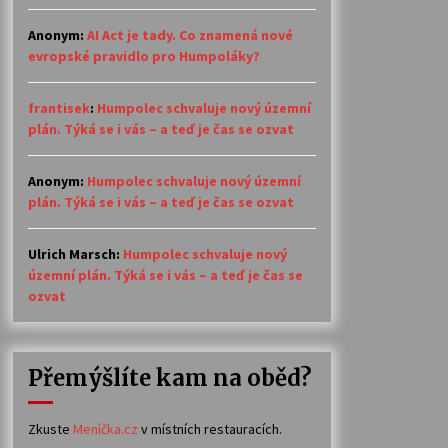
Anonym
:
AI Act je tady. Co znamená nové
evropské pravidlo pro Humpoláky?
frantisek
:
Humpolec schvaluje nový územní
plán. Týká se i vás – a teď je čas se ozvat
Anonym
:
Humpolec schvaluje nový územní
plán. Týká se i vás – a teď je čas se ozvat
Ulrich Marsch
:
Humpolec schvaluje nový
územní plán. Týká se i vás – a teď je čas se
ozvat
Přemýšlíte kam na oběd?
Zkuste
Meníčka.cz
v místních restauracích.